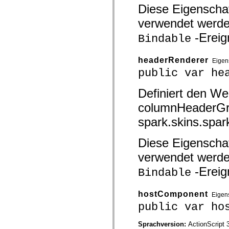
Diese Eigenschaf
spark.skins.mobile
spark.skins.mobile.supportClasses
verwendet werde
spark.skins.spark
spark.skins.spark.mediaClasses.fullScreen
-Ereig
Bindable
spark.skins.spark.mediaClasses.normal
spark.skins.spark.windowChrome
spark.skins.wireframe
headerRenderer
spark.skins.wireframe.mediaClasses
Eigen
spark.skins.wireframe.mediaClasses.fullScreen
public var he
spark.transitions
spark.utils
Definiert den We
spark.validators
spark.validators.supportClasses
columnHeaderGro
Sprachelemente
Globale Konstanten
spark.skins.spa
Globale Funktionen
Operatoren
Diese Eigenschaf
Anweisungen, Schlüsselwörter und Direktiven
Sondertypen
verwendet werde
Anhänge
Neue Funktionen
-Ereig
Bindable
Compiler-Fehler
Compiler-Warnungen
Laufzeitfehler
hostComponent
Eigen
Migration zu ActionScript 3
public var ho
Unterstützte Zeichensätze
Nur MXML-Tags
Motion-XML-Elemente
Sprachversion:
ActionScript 
Timed Text-Tags