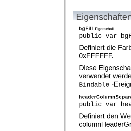
spark.automation.delegates.components.supportClasses
spark.automation.delegates.skins.spark
spark.automation.events
Eigenschaften
spark.collections
spark.components
spark.components.calendarClasses
bgFill
Eigenschaft
spark.components.gridClasses
spark.components.mediaClasses
public var bg
spark.components.supportClasses
spark.components.windowClasses
Definiert die Fa
spark.core
spark.effects
0xFFFFFF.
spark.effects.animation
spark.effects.easing
spark.effects.interpolation
Diese Eigenschaf
spark.effects.supportClasses
spark.events
verwendet werde
spark.filters
-Ereig
spark.formatters
Bindable
spark.formatters.supportClasses
spark.globalization
spark.globalization.supportClasses
headerColumnSepar
spark.layouts
public var he
spark.layouts.supportClasses
spark.managers
spark.modules
Definiert den We
spark.preloaders
spark.primitives
columnHeaderGr
spark.primitives.supportClasses
spark.skins