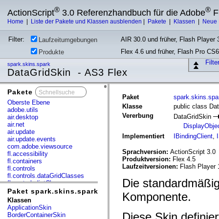
®
®
ActionScript
3.0 Referenzhandbuch für die Adobe
F
Home
|
Liste der Pakete und Klassen ausblenden
|
Pakete
|
Klassen
|
Neue 
Filter:
AIR 30.0 und früher, Flash Player 3
Laufzeitumgebungen
Flex 4.6 und früher, Flash Pro CS6
Produkte
Filt
spark.skins.spark
DataGridSkin - AS3 Flex
Pakete
x
Paket
spark.skins.spa
Oberste Ebene
Klasse
public class Da
adobe.utils
Vererbung
DataGridSkin
air.desktop
air.net
DisplayObje
air.update
Implementiert
IBindingClient
,
air.update.events
com.adobe.viewsource
Sprachversion:
ActionScript 3.0
fl.accessibility
Produktversion:
Flex 4.5
fl.containers
Laufzeitversionen:
Flash Player 
fl.controls
fl.controls.dataGridClasses
Die standardmäßig
fl.controls.listClasses
fl.controls.progressBarClasses
Paket spark.skins.spark
Komponente.
fl.core
Klassen
fl.data
ApplicationSkin
fl.display
Diese Skin definier
BorderContainerSkin