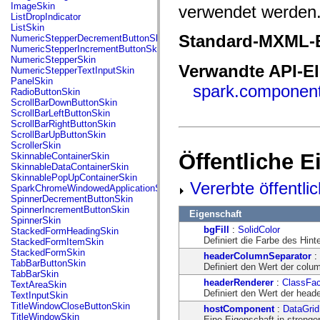
flash.net.dns
ImageSkin
verwendet werden
flash.net.drm
ListDropIndicator
flash.notifications
ListSkin
flash.permissions
Standard-MXML-E
NumericStepperDecrementButtonSkin
flash.printing
NumericStepperIncrementButtonSkin
flash.profiler
NumericStepperSkin
flash.sampler
Verwandte API-E
NumericStepperTextInputSkin
flash.security
PanelSkin
spark.component
flash.sensors
RadioButtonSkin
flash.system
ScrollBarDownButtonSkin
flash.text
ScrollBarLeftButtonSkin
flash.text.engine
ScrollBarRightButtonSkin
flash.text.ime
ScrollBarUpButtonSkin
flash.ui
ScrollerSkin
flash.utils
Öffentliche 
SkinnableContainerSkin
flash.xml
SkinnableDataContainerSkin
flashx.textLayout
SkinnablePopUpContainerSkin
Vererbte öffentli
flashx.textLayout.compose
SparkChromeWindowedApplicationSkin
flashx.textLayout.container
SpinnerDecrementButtonSkin
flashx.textLayout.conversion
SpinnerIncrementButtonSkin
Eigenschaft
flashx.textLayout.edit
SpinnerSkin
flashx.textLayout.elements
bgFill
:
SolidColor
StackedFormHeadingSkin
flashx.textLayout.events
Definiert die Farbe des Hint
StackedFormItemSkin
flashx.textLayout.factory
StackedFormSkin
headerColumnSeparator
:
flashx.textLayout.formats
TabBarButtonSkin
Definiert den Wert der col
flashx.textLayout.operations
TabBarSkin
flashx.textLayout.utils
headerRenderer
:
ClassFac
TextAreaSkin
flashx.undo
Definiert den Wert der hea
TextInputSkin
mx.accessibility
TitleWindowCloseButtonSkin
hostComponent
:
DataGrid
mx.automation
TitleWindowSkin
Eine Eigenschaft in strenge