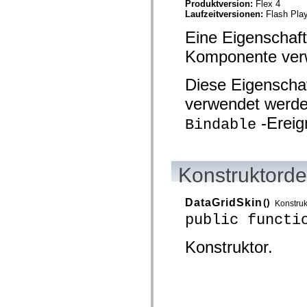
Produktversion:
Flex 4
Liste veralteter Elemente
Laufzeitversionen:
Flash Play
Konstanten für die Implementierung von Eingabehilfen
Verwendung der ActionScript-Beispiele
Eine Eigenschaft 
Rechtliche Hinweise
Komponente verwe
Diese Eigenschaf
verwendet werde
-Ereig
Bindable
Konstruktorde
DataGridSkin
()
Konstruk
public functi
Konstruktor.