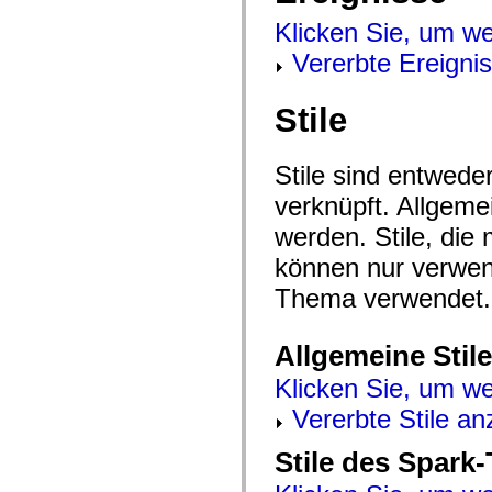
mx.controls
mx.controls.advancedDataGridClasses
Klicken Sie, um we
mx.controls.dataGridClasses
Vererbte Ereigni
mx.controls.listClasses
mx.controls.menuClasses
mx.controls.olapDataGridClasses
mx.controls.scrollClasses
Stile
mx.controls.sliderClasses
mx.controls.textClasses
mx.controls.treeClasses
Stile sind entwed
mx.controls.videoClasses
mx.core
verknüpft. Allgem
mx.core.windowClasses
mx.effects
werden. Stile, die
mx.effects.easing
mx.effects.effectClasses
können nur verwe
mx.events
mx.filters
Thema verwendet.
mx.flash
mx.formatters
mx.geom
Allgemeine Stile
mx.graphics
mx.graphics.codec
Klicken Sie, um we
mx.graphics.shaderClasses
mx.logging
Vererbte Stile an
mx.logging.errors
mx.logging.targets
mx.managers
Stile des Spark
mx.modules
mx.netmon