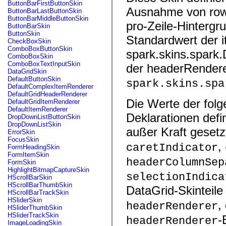
fl.events
ButtonBarFirstButtonSkin
fl.ik
Ausnahme von rowB
ButtonBarLastButtonSkin
fl.lang
ButtonBarMiddleButtonSkin
pro-Zeile-Hintergr
fl.livepreview
ButtonBarSkin
fl.managers
ButtonSkin
Standardwert der 
fl.motion
CheckBoxSkin
fl.motion.easing
ComboBoxButtonSkin
spark.skins.spark
fl.rsl
ComboBoxSkin
fl.text
ComboBoxTextInputSkin
der headerRendere
fl.transitions
DataGridSkin
fl.transitions.easing
DefaultButtonSkin
spark.skins.spa
fl.video
DefaultComplexItemRenderer
flash.accessibility
DefaultGridHeaderRenderer
flash.concurrent
Die Werte der fol
DefaultGridItemRenderer
flash.crypto
DefaultItemRenderer
flash.data
Deklarationen defi
DropDownListButtonSkin
flash.desktop
DropDownListSkin
außer Kraft geset
flash.display
ErrorSkin
flash.display3D
FocusSkin
,
flash.display3D.textures
caretIndicator
FormHeadingSkin
flash.errors
FormItemSkin
flash.events
headerColumnSep
FormSkin
flash.external
HighlightBitmapCaptureSkin
selectionIndica
flash.filesystem
HScrollBarSkin
flash.filters
HScrollBarThumbSkin
DataGrid-Skinteil
flash.geom
HScrollBarTrackSkin
flash.globalization
HSliderSkin
,
headerRenderer
flash.html
HSliderThumbSkin
flash.media
HSliderTrackSkin
-
headerRenderer
flash.net
ImageLoadingSkin