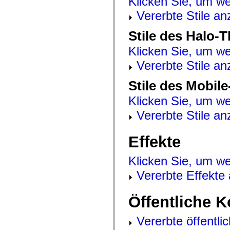
Klicken Sie, um we
mx.olap
Vererbte Stile an
mx.olap.aggregators
mx.preloaders
mx.printing
Stile des Halo-
mx.resources
mx.rpc
Klicken Sie, um we
mx.rpc.events
mx.rpc.http
Vererbte Stile an
mx.rpc.http.mxml
mx.rpc.mxml
Stile des Mobil
mx.rpc.remoting
mx.rpc.remoting.mxml
mx.rpc.soap
Klicken Sie, um we
mx.rpc.soap.mxml
Vererbte Stile an
mx.rpc.wsdl
mx.rpc.xml
mx.skins
mx.skins.halo
Effekte
mx.skins.spark
mx.skins.wireframe
Klicken Sie, um we
mx.skins.wireframe.windowChrome
mx.states
Vererbte Effekte
mx.styles
mx.utils
mx.validators
Öffentliche 
spark.accessibility
spark.automation.delegates
spark.automation.delegates.components
Vererbte öffentli
spark.automation.delegates.components.gridClasses
spark.automation.delegates.components.mediaClasses