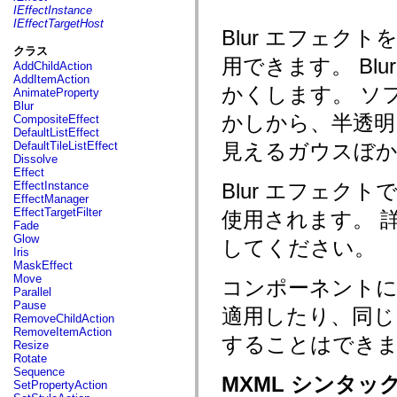
fl.events
IEffectInstance
fl.ik
IEffectTargetHost
fl.lang
Blur エフェ
fl.livepreview
クラス
fl.managers
用できます。 Bl
AddChildAction
fl.motion
AddItemAction
fl.motion.easing
かくします。 ソ
AnimateProperty
fl.rsl
Blur
fl.text
かしから、半透
CompositeEffect
fl.transitions
DefaultListEffect
fl.transitions.easing
DefaultTileListEffect
見えるガウスぼ
fl.video
Dissolve
flash.accessibility
Effect
flash.concurrent
EffectInstance
Blur エフェクトで
flash.crypto
EffectManager
flash.data
EffectTargetFilter
使用されます。 詳細につ
flash.desktop
Fade
flash.display
Glow
してください。
flash.display3D
Iris
flash.display3D.textures
MaskEffect
flash.errors
Move
コンポーネントに Bl
flash.events
Parallel
flash.external
Pause
flash.filesystem
適用したり、同じコ
RemoveChildAction
flash.filters
RemoveItemAction
flash.geom
することはでき
Resize
flash.globalization
Rotate
flash.html
Sequence
flash.media
MXML シンタッ
SetPropertyAction
flash.net