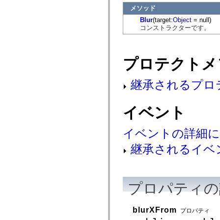
mx.controls
メソッド
mx.controls.advancedDataGridClasses
Blur
(target:
Object
= null)
mx.controls.dataGridClasses
mx.controls.listClasses
コンストラクターです。
mx.controls.menuClasses
mx.controls.olapDataGridClasses
mx.controls.scrollClasses
mx.controls.sliderClasses
プロテクトメ
mx.controls.textClasses
mx.controls.treeClasses
mx.controls.videoClasses
継承されるプロ
mx.core
mx.core.windowClasses
mx.effects
イベント
mx.effects.easing
mx.effects.effectClasses
mx.events
イベントの詳細
mx.filters
mx.flash
mx.formatters
継承されるイベ
mx.geom
mx.graphics
mx.graphics.codec
mx.graphics.shaderClasses
mx.logging
プロパティの
mx.logging.errors
mx.logging.targets
mx.managers
blurXFrom
プロパティ
mx.modules
mx.netmon