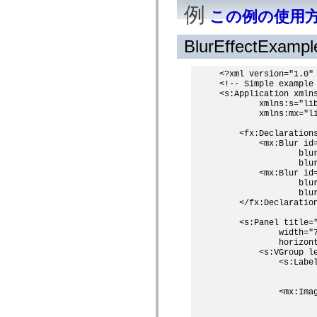
MXML のみのタグ
例
この例の使用
モーション XML エレメント
Timed Text タグ
BlurEffectExamp
使用されなくなったエレメントのリスト
Accessibility Implementation 定数
ActionScript の例の使用方法
<?xml version="1.0" 
法律上の注意
<!-- Simple example 
<s:Application xmlns
        xmlns:s="lib
        xmlns:mx="li
    <fx:Declarations
        <mx:Blur id=
                blur
                blur
        <mx:Blur id=
                blur
                blur
    </fx:Declaration
    <s:Panel title="
            width="7
            horizont
        <s:VGroup le
            <s:Label
                   
            <mx:Ima
                    
                    