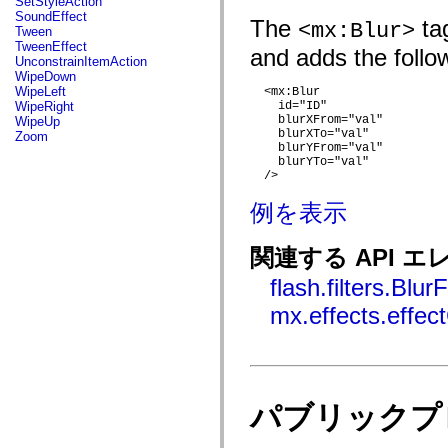
SetStyleAction
flash.net.dns
SoundEffect
flash.net.drm
The
tag
<mx:Blur>
Tween
flash.notifications
TweenEffect
flash.permissions
and adds the follow
UnconstrainItemAction
flash.printing
WipeDown
flash.profiler
WipeLeft
  <mx:Blur

flash.sampler
WipeRight
    id="ID"

flash.security
    blurXFrom="val"

WipeUp
flash.sensors
    blurXTo="val"

Zoom
flash.system
    blurYFrom="val"

flash.text
    blurYTo="val"

flash.text.engine
  />

flash.text.ime
flash.ui
例を表示
flash.utils
flash.xml
flashx.textLayout
関連する API エ
flashx.textLayout.compose
flashx.textLayout.container
flash.filters.BlurF
flashx.textLayout.conversion
flashx.textLayout.edit
mx.effects.effec
flashx.textLayout.elements
flashx.textLayout.events
flashx.textLayout.factory
flashx.textLayout.formats
flashx.textLayout.operations
flashx.textLayout.utils
パブリックプ
flashx.undo
mx.accessibility
mx.automation