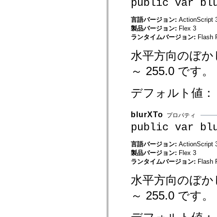
public var bl
mx.olap
mx.olap.aggregators
言語バージョン:
ActionScript 
mx.preloaders
mx.printing
製品バージョン:
Flex 3
mx.resources
ランタイムバージョン:
Flash 
mx.rpc
mx.rpc.events
水平方向のぼかし
mx.rpc.http
mx.rpc.http.mxml
～ 255.0 です。
mx.rpc.mxml
mx.rpc.remoting
mx.rpc.remoting.mxml
デフォルト値
mx.rpc.soap
mx.rpc.soap.mxml
mx.rpc.wsdl
blurXTo
mx.rpc.xml
プロパティ
mx.skins
public var bl
mx.skins.halo
mx.skins.spark
言語バージョン:
ActionScript 
mx.skins.wireframe
mx.skins.wireframe.windowChrome
製品バージョン:
Flex 3
mx.states
ランタイムバージョン:
Flash 
mx.styles
mx.utils
水平方向のぼかし
mx.validators
spark.accessibility
～ 255.0 です。
spark.automation.delegates
spark.automation.delegates.components
spark.automation.delegates.components.gridClasses
spark.automation.delegates.components.mediaClasses