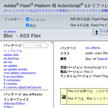
®
®
®
Adobe
Flash
Platform 用 ActionScript
3.0 リフ
ホーム
|
パッケージおよびクラスリストの非表示
|
パッケージ
|
クラス
|
新機
フィルター：
AIR 30.0 以前, Flash Playe
ランタイム
Flex 4.6 以前, Flash Pro
製品
フィ
mx.effects
Blur - AS3 Flex
パッケージ
x
mx.effects
パッケージ
トップレベル
public class Blu
クラス
adobe.utils
air.desktop
継承
Blur
TweenEf
air.net
air.update
言語バージョン:
ActionScript 3.0
air.update.events
製品バージョン:
Flex 3
com.adobe.viewsource
ランタイムバージョン:
Flash Play
fl.accessibility
fl.containers
fl.controls
fl.controls.dataGridClasses
fl.controls.listClasses
Flex 4.0 以降では、こ
パッケージ mx.effects
fl.controls.progressBarClasses
fl.core
Flex 4 では、Blur ビッ
インターフェイス
fl.data
IAbstractEffect
fl.display
IEffect