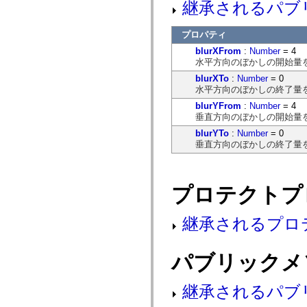
継承されるパブ
mx.automation.air
mx.automation.delegates
mx.automation.delegates.advancedDataGrid
プロパティ
mx.automation.delegates.charts
mx.automation.delegates.containers
blurXFrom
:
Number
= 4
mx.automation.delegates.controls
水平方向のぼかしの開始量
mx.automation.delegates.controls.dataGridClasses
mx.automation.delegates.controls.fileSystemClasses
blurXTo
:
Number
= 0
mx.automation.delegates.core
水平方向のぼかしの終了量
mx.automation.delegates.flashflexkit
blurYFrom
:
Number
= 4
mx.automation.events
垂直方向のぼかしの開始量
mx.binding
mx.binding.utils
blurYTo
:
Number
= 0
mx.charts
垂直方向のぼかしの終了量
mx.charts.chartClasses
mx.charts.effects
mx.charts.effects.effectClasses
mx.charts.events
プロテクトプ
mx.charts.renderers
mx.charts.series
mx.charts.series.items
継承されるプロ
mx.charts.series.renderData
mx.charts.styles
mx.collections
mx.collections.errors
パブリックメ
mx.containers
mx.containers.accordionClasses
mx.containers.dividedBoxClasses
継承されるパブ
mx.containers.errors
mx.containers.utilityClasses