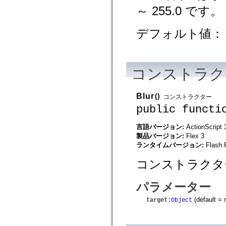
spark.skins
～ 255.0 です。
spark.skins.mobile
spark.skins.mobile.supportClasses
spark.skins.spark
デフォルト値
spark.skins.spark.mediaClasses.fullScreen
spark.skins.spark.mediaClasses.normal
spark.skins.spark.windowChrome
spark.skins.wireframe
spark.skins.wireframe.mediaClasses
spark.skins.wireframe.mediaClasses.fullScreen
コンストラク
spark.transitions
spark.utils
spark.validators
Blur
()
コンストラクター
spark.validators.supportClasses
public functi
言語エレメント
グローバル定数
言語バージョン:
ActionScript 
グローバル関数
製品バージョン:
Flex 3
演算子
ランタイムバージョン:
Flash 
ステートメント、キーワード、ディレクティブ
特殊な型
コンストラクタ
付録
新機能
パラメーター
コンパイルエラー
コンパイラー警告
(default =
target
:
Object
ランタイムエラー
ActionScript 3 への移行
サポートされている文字セット