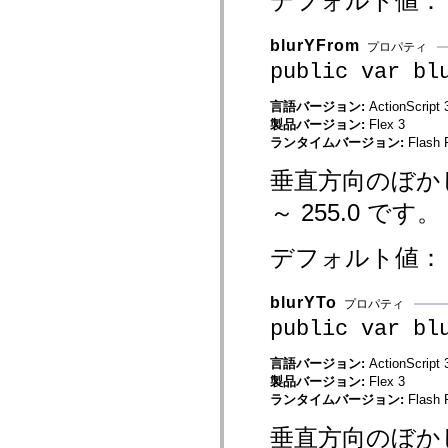
デフォルト値
spark.automation.delegates.components.supportClasses
spark.automation.delegates.skins.spark
blurYFrom
spark.automation.events
プロパティ
spark.collections
public var bl
spark.components
spark.components.calendarClasses
spark.components.gridClasses
言語バージョン:
ActionScript 
spark.components.mediaClasses
製品バージョン:
Flex 3
spark.components.supportClasses
ランタイムバージョン:
Flash 
spark.components.windowClasses
spark.core
垂直方向のぼかし
spark.effects
spark.effects.animation
～ 255.0 です。
spark.effects.easing
spark.effects.interpolation
spark.effects.supportClasses
デフォルト値
spark.events
spark.filters
spark.formatters
spark.formatters.supportClasses
blurYTo
プロパティ
spark.globalization
public var bl
spark.globalization.supportClasses
spark.layouts
spark.layouts.supportClasses
言語バージョン:
ActionScript 
spark.managers
製品バージョン:
Flex 3
spark.modules
ランタイムバージョン:
Flash 
spark.preloaders
spark.primitives
垂直方向のぼかし
spark.primitives.supportClasses