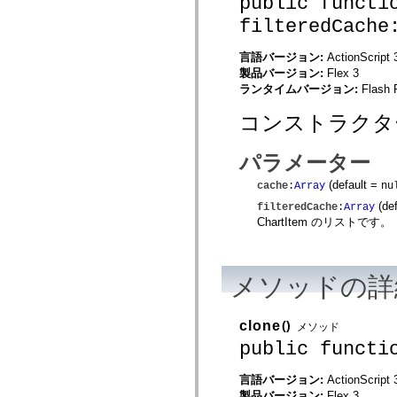
public functi
MXML のみのタグ
filteredCache
モーション XML エレメント
Timed Text タグ
言語バージョン:
ActionScript 
使用されなくなったエレメントのリスト
製品バージョン:
Flex 3
Accessibility Implementation 定数
ランタイムバージョン:
Flash 
ActionScript の例の使用方法
法律上の注意
コンストラクタ
パラメーター
(default =
cache
:
Array
nu
(de
filteredCache
:
Array
ChartItem のリストです。
メソッドの詳
clone
()
メソッド
public functi
言語バージョン:
ActionScript 
製品バージョン:
Flex 3