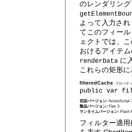
のレンダリング
mx.olap
mx.olap.aggregators
getElementBou
mx.preloaders
mx.printing
よって入力され
mx.resources
mx.rpc
てこのフィール
mx.rpc.events
mx.rpc.http
mx.rpc.http.mxml
ェクトでは、こ
mx.rpc.mxml
mx.rpc.remoting
おけるアイテム
mx.rpc.remoting.mxml
mx.rpc.soap
に
renderData
mx.rpc.soap.mxml
mx.rpc.wsdl
これらの矩形に
mx.rpc.xml
mx.skins
mx.skins.halo
filteredCache
mx.skins.spark
プロパテ
mx.skins.wireframe
public var fi
mx.skins.wireframe.windowChrome
mx.states
言語バージョン:
ActionScript 
mx.styles
mx.utils
製品バージョン:
Flex 3
mx.validators
ランタイムバージョン:
Flash 
spark.accessibility
spark.automation.delegates
フィルター適用
spark.automation.delegates.components
spark.automation.delegates.components.gridClasses
spark.automation.delegates.components.mediaClasses