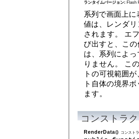
spark.skins
ランタイムバージョン:
Flash 
spark.skins.mobile
spark.skins.mobile.supportClasses
系列で画面上に
spark.skins.spark
spark.skins.spark.mediaClasses.fullScreen
値は、レンダリ
spark.skins.spark.mediaClasses.normal
spark.skins.spark.windowChrome
されます。 エ
spark.skins.wireframe
spark.skins.wireframe.mediaClasses
び出すと、この
spark.skins.wireframe.mediaClasses.fullScreen
spark.transitions
spark.utils
は、系列によっ
spark.validators
spark.validators.supportClasses
りません。 こ
言語エレメント
トの可視範囲が
グローバル定数
グローバル関数
ト自体の境界ボ
演算子
ステートメント、キーワード、ディレクティブ
ます。
特殊な型
付録
新機能
コンパイルエラー
コンストラク
コンパイラー警告
ランタイムエラー
ActionScript 3 への移行
RenderData
()
コンスト
サポートされている文字セット