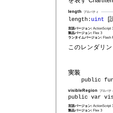
を表す ChartI
spark.automation.delegates.components.supportClasses
spark.automation.delegates.skins.spark
length
spark.automation.events
プロパティ
spark.collections
[
length:
uint
spark.components
spark.components.calendarClasses
spark.components.gridClasses
言語バージョン:
ActionScript 
spark.components.mediaClasses
製品バージョン:
Flex 3
spark.components.supportClasses
ランタイムバージョン:
Flash 
spark.components.windowClasses
spark.core
spark.effects
このレンダリン
spark.effects.animation
spark.effects.easing
spark.effects.interpolation
spark.effects.supportClasses
spark.events
spark.filters
実装
spark.formatters
spark.formatters.supportClasses
public funct
spark.globalization
spark.globalization.supportClasses
spark.layouts
visibleRegion
spark.layouts.supportClasses
プロパテ
spark.managers
public var vi
spark.modules
spark.preloaders
言語バージョン:
ActionScript 
spark.primitives
spark.primitives.supportClasses
製品バージョン:
Flex 3