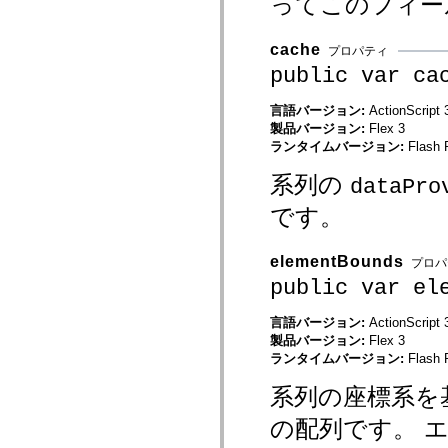
ってこのフィー
mx.controls
mx.controls.advancedDataGridClasses
mx.controls.dataGridClasses
cache
プロパティ
mx.controls.listClasses
public var ca
mx.controls.menuClasses
mx.controls.olapDataGridClasses
mx.controls.scrollClasses
言語バージョン:
ActionScript 
mx.controls.sliderClasses
製品バージョン:
Flex 3
mx.controls.textClasses
mx.controls.treeClasses
ランタイムバージョン:
Flash 
mx.controls.videoClasses
mx.core
系列の
dataPro
mx.core.windowClasses
mx.effects
です。
mx.effects.easing
mx.effects.effectClasses
mx.events
elementBounds
プロパ
mx.filters
mx.flash
public var el
mx.formatters
mx.geom
言語バージョン:
ActionScript 
mx.graphics
製品バージョン:
Flex 3
mx.graphics.codec
mx.graphics.shaderClasses
ランタイムバージョン:
Flash 
mx.logging
mx.logging.errors
系列の座標系を基
mx.logging.targets
mx.managers
の配列です。 
mx.modules
mx.netmon