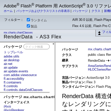
®
®
®
Adobe
Flash
Platform 用 ActionScript
3.0 リフ
ホーム
|
パッケージおよびクラスリストの非表示
|
パッケージ
|
クラス
|
新機
フィルター：
AIR 30.0 以前, Flash Playe
ランタイム
Flex 4.6 以前, Flash Pro
製品
フィ
mx.charts.chartClasses
RenderData - AS3 Flex
パッケージ
x
mx.charts.char
パッケージ
トップレベル
public class Re
クラス
adobe.utils
air.desktop
継承
RenderData
air.net
AreaSeriesRend
サブクラス
air.update
HLOCSeriesRen
air.update.events
com.adobe.viewsource
言語バージョン:
ActionScript 3.0
fl.accessibility
製品バージョン:
Flex 3
fl.containers
fl.controls
ランタイムバージョン:
Flash Play
fl.controls.dataGridClasses
fl.controls.listClasses
RenderDat
パッケージ mx.charts.chartClasses
fl.controls.progressBarClasses
fl.core
インターフェイス
なレンダリングに
fl.data
IAxis
fl.display
IAxisRenderer