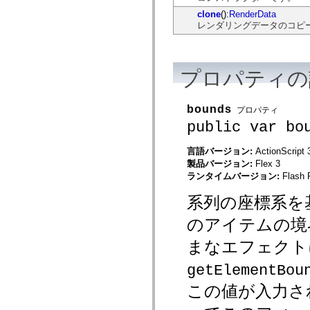
mx.automation.air
clone
():
RenderData
mx.automation.delegates
レンダリングデータのコピ
mx.automation.delegates.advancedDataGrid
mx.automation.delegates.charts
mx.automation.delegates.containers
mx.automation.delegates.controls
mx.automation.delegates.controls.dataGridClasses
プロパティの
mx.automation.delegates.controls.fileSystemClasses
mx.automation.delegates.core
mx.automation.delegates.flashflexkit
bounds
mx.automation.events
プロパティ
mx.binding
public var bo
mx.binding.utils
mx.charts
言語バージョン:
ActionScript 
mx.charts.chartClasses
mx.charts.effects
製品バージョン:
Flex 3
mx.charts.effects.effectClasses
ランタイムバージョン:
Flash 
mx.charts.events
mx.charts.renderers
系列の座標系を
mx.charts.series
mx.charts.series.items
のアイテムの境
mx.charts.series.renderData
mx.charts.styles
まなエフェクト
mx.collections
mx.collections.errors
mx.containers
getElementBou
mx.containers.accordionClasses
mx.containers.dividedBoxClasses
この値が入力さ
mx.containers.errors
mx.containers.utilityClasses