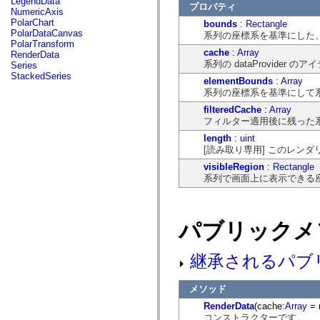
LegendData
flash.net.dns
プロパティ
NumericAxis
flash.net.drm
PolarChart
bounds
:
Rectangle
flash.notifications
PolarDataCanvas
系列の座標系を基準にした
flash.permissions
PolarTransform
flash.printing
cache
:
Array
RenderData
flash.profiler
系列の dataProvider の
Series
flash.sampler
StackedSeries
flash.security
elementBounds
:
Array
flash.sensors
系列の座標系を基準にして系列
flash.system
filteredCache
:
Array
flash.text
フィルター適用後に残った系列の 
flash.text.engine
flash.text.ime
length
:
uint
flash.ui
[読み取り専用] このレン
flash.utils
flash.xml
visibleRegion
:
Rectangle
flashx.textLayout
系列で画面上に表示できる
flashx.textLayout.compose
flashx.textLayout.container
flashx.textLayout.conversion
flashx.textLayout.edit
パブリックメ
flashx.textLayout.elements
flashx.textLayout.events
flashx.textLayout.factory
継承されるパブ
flashx.textLayout.formats
flashx.textLayout.operations
flashx.textLayout.utils
メソッド
flashx.undo
mx.accessibility
RenderData
(cache:
Array
= n
mx.automation
コンストラクターです。