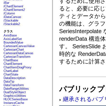
するために使用さ
fl.events
IBar
fl.ik
IChartElement
ると、必要に応
fl.lang
IChartElement2
fl.livepreview
IColumn
ティとデータから
fl.managers
IDataCanvas
fl.motion
IStackable
の機能は、グラフ
fl.motion.easing
IStackable2
fl.rsl
fl.text
SeriesInter
クラス
fl.transitions
AxisBase
fl.transitions.easing
renderDat
AxisLabelSet
fl.video
BoundedValue
flash.accessibility
す。 SeriesSl
CartesianCanvasValue
flash.concurrent
CartesianChart
flash.crypto
時的な Rende
CartesianDataCanvas
flash.data
CartesianTransform
flash.desktop
するために計算さ
ChartBase
flash.display
ChartElement
flash.display3D
ChartItemDragProxy
flash.display3D.textures
ChartLabel
flash.errors
ChartState
flash.events
DataDescription
flash.external
DataTip
flash.filesystem
DataTransform
flash.filters
パブリックプ
DateRangeUtilities
flash.geom
DualStyleObject
flash.globalization
GraphicsUtilities
flash.html
継承されるパブ
HLOCSeriesBase
flash.media
InstanceCache
flash.net