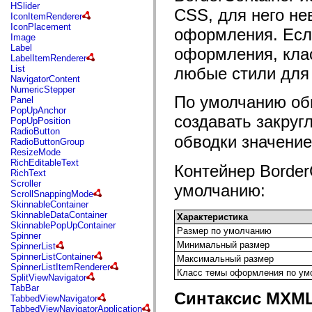
flash.net.dns
HSlider
CSS, для него не
flash.net.drm
IconItemRenderer
flash.notifications
IconPlacement
оформления. Если
flash.permissions
Image
flash.printing
Label
оформления, кла
flash.profiler
LabelItemRenderer
flash.sampler
List
любые стили для
flash.security
NavigatorContent
flash.sensors
NumericStepper
flash.system
По умолчанию обв
Panel
flash.text
PopUpAnchor
flash.text.engine
создавать закруг
PopUpPosition
flash.text.ime
RadioButton
обводки значени
flash.ui
RadioButtonGroup
flash.utils
ResizeMode
flash.xml
RichEditableText
Контейнер Border
flashx.textLayout
RichText
flashx.textLayout.compose
Scroller
умолчанию:
flashx.textLayout.container
ScrollSnappingMode
flashx.textLayout.conversion
SkinnableContainer
flashx.textLayout.edit
SkinnableDataContainer
Характеристика
flashx.textLayout.elements
SkinnablePopUpContainer
Размер по умолчанию
flashx.textLayout.events
Spinner
flashx.textLayout.factory
Минимальный размер
SpinnerList
flashx.textLayout.formats
SpinnerListContainer
Максимальный размер
flashx.textLayout.operations
SpinnerListItemRenderer
Класс темы оформления по ум
flashx.textLayout.utils
SplitViewNavigator
flashx.undo
TabBar
Синтаксис MXM
mx.accessibility
TabbedViewNavigator
mx.automation
TabbedViewNavigatorApplication