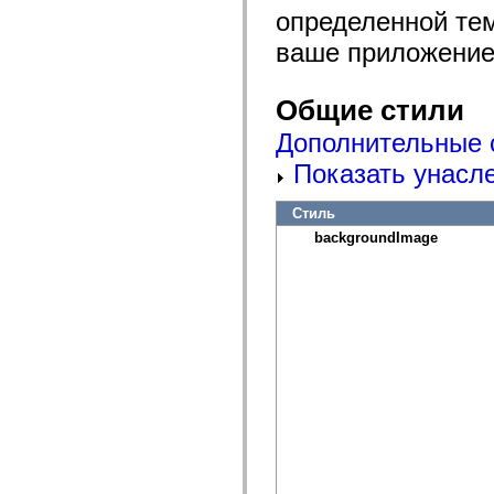
spark.automation.delegates.components.supportClasses
определенной тем
spark.automation.delegates.skins.spark
ваше приложение 
spark.automation.events
spark.collections
spark.components
spark.components.calendarClasses
Общие стили
spark.components.gridClasses
spark.components.mediaClasses
Дополнительные 
spark.components.supportClasses
spark.components.windowClasses
Показать унасл
spark.core
spark.effects
spark.effects.animation
Стиль
spark.effects.easing
backgroundImage
spark.effects.interpolation
spark.effects.supportClasses
spark.events
spark.filters
spark.formatters
spark.formatters.supportClasses
spark.globalization
spark.globalization.supportClasses
spark.layouts
spark.layouts.supportClasses
spark.managers
spark.modules
spark.preloaders
spark.primitives
spark.primitives.supportClasses
spark.skins