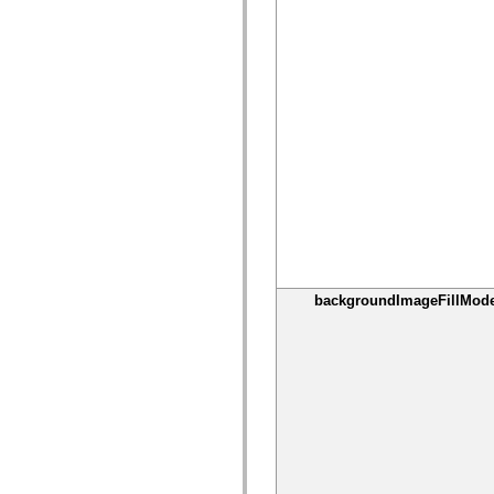
устаревший_индекс
Константы реализации специальных возможностей
Использование примеров
Юридическая информация
backgroundImageFillMod