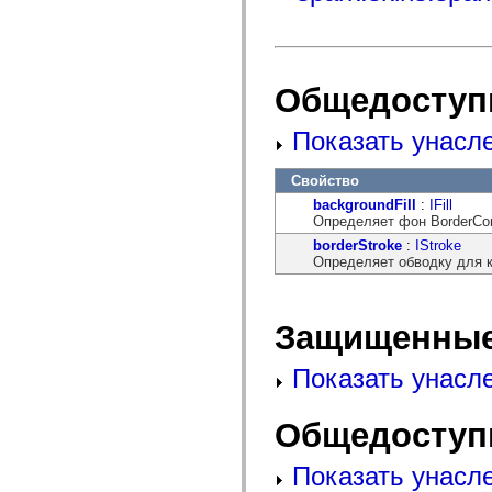
mx.controls
mx.controls.advancedDataGridClasses
mx.controls.dataGridClasses
mx.controls.listClasses
mx.controls.menuClasses
Общедоступ
mx.controls.olapDataGridClasses
mx.controls.scrollClasses
mx.controls.sliderClasses
Показать унасл
mx.controls.textClasses
mx.controls.treeClasses
mx.controls.videoClasses
Свойство
mx.core
backgroundFill
:
IFill
mx.core.windowClasses
Определяет фон BorderCon
mx.effects
mx.effects.easing
borderStroke
:
IStroke
mx.effects.effectClasses
Определяет обводку для ко
mx.events
mx.filters
mx.flash
mx.formatters
Защищенные
mx.geom
mx.graphics
mx.graphics.codec
Показать унасл
mx.graphics.shaderClasses
mx.logging
mx.logging.errors
Общедоступ
mx.logging.targets
mx.managers
Показать унасл
mx.modules
mx.netmon