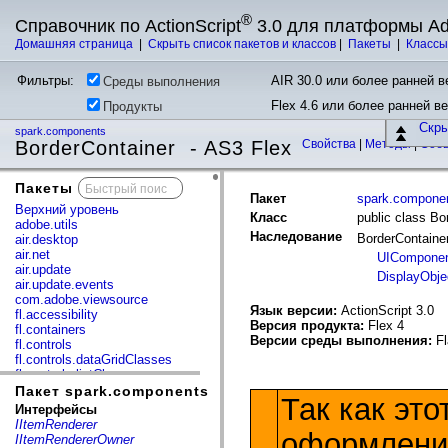
®
Справочник по ActionScript
3.0 для платформы A
Домашняя страница
|
Скрыть список пакетов и классов
|
Пакеты
|
Класс
Фильтры:
AIR 30.0 или более ранней ве
Среды выполнения
Flex 4.6 или более ранней в
Продукты
Скр
spark.components
BorderContainer - AS3 Flex
Свойства
|
Методы
|
Соб
Пакеты
x
Пакет
spark.compone
Верхний уровень
Класс
public class Bo
adobe.utils
Наследование
BorderContaine
air.desktop
air.net
UICompone
air.update
DisplayObje
air.update.events
com.adobe.viewsource
Язык версии:
ActionScript 3.0
fl.accessibility
Версия продукта:
Flex 4
fl.containers
Версии среды выполнения:
Fl
fl.controls
fl.controls.dataGridClasses
fl.controls.listClasses
fl.controls.progressBarClasses
Пакет spark.components
Так как эт
fl.core
Интерфейсы
fl.data
IItemRenderer
fl.display
оформления
IItemRendererOwner