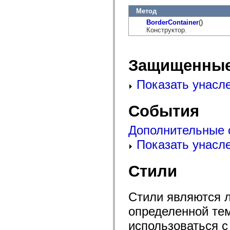
mx.olap
Метод
mx.olap.aggregators
mx.preloaders
BorderContainer
()
mx.printing
Конструктор.
mx.resources
mx.rpc
mx.rpc.events
mx.rpc.http
Защищенные
mx.rpc.http.mxml
mx.rpc.mxml
Показать унасл
mx.rpc.remoting
mx.rpc.remoting.mxml
mx.rpc.soap
mx.rpc.soap.mxml
События
mx.rpc.wsdl
mx.rpc.xml
Дополнительные 
mx.skins
mx.skins.halo
Показать унасл
mx.skins.spark
mx.skins.wireframe
mx.skins.wireframe.windowChrome
Стили
mx.states
mx.styles
mx.utils
mx.validators
Стили являются 
spark.accessibility
spark.automation.delegates
определенной тем
spark.automation.delegates.components
spark.automation.delegates.components.gridClasses
использоваться с
spark.automation.delegates.components.mediaClasses