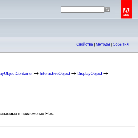
Свойства
|
Методы
|
События
layObjectContainer
InteractiveObject
DisplayObject
аиваемые в приложение Flex.