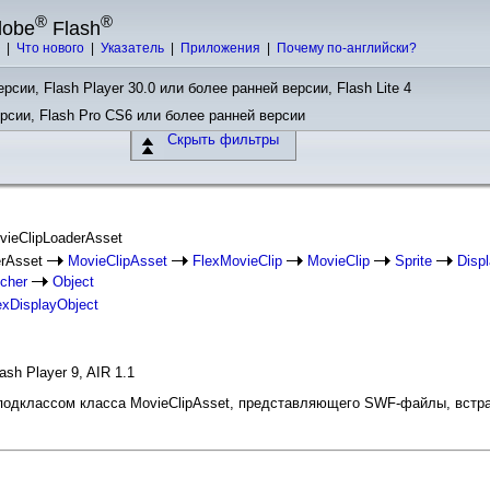
®
®
dobe
Flash
ы
|
Что нового
|
Указатель
|
Приложения
|
Почему по-английски?
рсии, Flash Player 30.0 или более ранней версии, Flash Lite 4
ерсии, Flash Pro CS6 или более ранней версии
Скрыть фильтры
ovieClipLoaderAsset
erAsset
MovieClipAsset
FlexMovieClip
MovieClip
Sprite
Disp
cher
Object
exDisplayObject
ash Player 9, AIR 1.1
 подклассом класса MovieClipAsset, представляющего SWF-файлы, встр