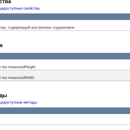
ства
щедоступные свойства
Array, содержащий внутреннее содержимое.
а
тва measuredHeight.
тва measuredWidth.
оды
щедоступные методы