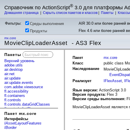
®
Справочник по ActionScript
3.0 для платформы A
Домашняя страница
|
Скрыть список пакетов и классов
|
Пакеты
|
Класс
Фильтры:
AIR 30.0 или более ранней ве
Среды выполнения
Flex 4.6 или более ранней в
Продукты
mx.core
MovieClipLoaderAsset - AS3 Flex
Пакеты
x
Пакет
mx.core
Верхний уровень
Класс
public class M
adobe.utils
Наследование
MovieClipLoad
air.desktop
air.net
EventDispat
air.update
Реализует
IFlexAsset
,
IFl
air.update.events
com.adobe.viewsource
Язык версии:
ActionScript 3.0
fl.accessibility
Версия продукта:
Flex 3
fl.containers
Версии среды выполнения:
Fl
fl.controls
fl.controls.dataGridClasses
MovieClipLoaderAsset является
fl.controls.listClasses
fl.controls.progressBarClasses
Пакет mx.core
fl.core
Интерфейсы
fl.data
IAssetLayoutFeatures
fl.display
IBorder