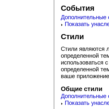
flash.net.dns
flash.net.drm
События
flash.notifications
flash.permissions
flash.printing
Дополнительные 
flash.profiler
Показать унасл
flash.sampler
flash.security
flash.sensors
flash.system
Стили
flash.text
flash.text.engine
flash.text.ime
Стили являются 
flash.ui
flash.utils
определенной тем
flash.xml
flashx.textLayout
использоваться с
flashx.textLayout.compose
flashx.textLayout.container
определенной тем
flashx.textLayout.conversion
flashx.textLayout.edit
ваше приложение 
flashx.textLayout.elements
flashx.textLayout.events
flashx.textLayout.factory
Общие стили
flashx.textLayout.formats
flashx.textLayout.operations
Дополнительные 
flashx.textLayout.utils
flashx.undo
Показать унасл
mx.accessibility
mx.automation