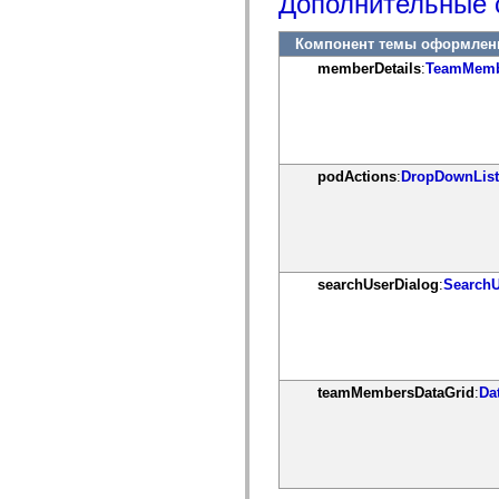
Дополнительные 
mx.controls
mx.controls.advancedDataGridClasses
mx.controls.dataGridClasses
Компонент темы оформлен
mx.controls.listClasses
memberDetails
:
TeamMemb
mx.controls.menuClasses
mx.controls.olapDataGridClasses
mx.controls.scrollClasses
mx.controls.sliderClasses
mx.controls.textClasses
mx.controls.treeClasses
mx.controls.videoClasses
podActions
:
DropDownLis
mx.core
mx.core.windowClasses
mx.effects
mx.effects.easing
mx.effects.effectClasses
mx.events
searchUserDialog
:
SearchU
mx.filters
mx.flash
mx.formatters
mx.geom
mx.graphics
mx.graphics.codec
teamMembersDataGrid
:
Da
mx.graphics.shaderClasses
mx.logging
mx.logging.errors
mx.logging.targets
mx.managers
mx.modules
mx.netmon