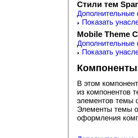
mx.automation.air
Стили тем Spar
mx.automation.delegates
mx.automation.delegates.advancedDataGrid
Дополнительные 
mx.automation.delegates.charts
Показать унасл
mx.automation.delegates.containers
mx.automation.delegates.controls
mx.automation.delegates.controls.dataGridClasses
Mobile Theme 
mx.automation.delegates.controls.fileSystemClasses
mx.automation.delegates.core
Дополнительные 
mx.automation.delegates.flashflexkit
mx.automation.events
Показать унасл
mx.binding
mx.binding.utils
mx.charts
Компоненты
mx.charts.chartClasses
mx.charts.effects
mx.charts.effects.effectClasses
mx.charts.events
В этом компонен
mx.charts.renderers
mx.charts.series
из компонентов 
mx.charts.series.items
элементов темы 
mx.charts.series.renderData
mx.charts.styles
Элементы темы о
mx.collections
mx.collections.errors
оформления комп
mx.containers
mx.containers.accordionClasses
mx.containers.dividedBoxClasses
mx.containers.errors
mx.containers.utilityClasses