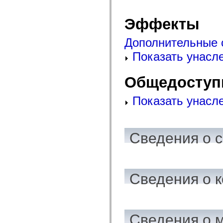
mx.olap
mx.olap.aggregators
Эффекты
mx.preloaders
mx.printing
mx.resources
Дополнительные 
mx.rpc
mx.rpc.events
Показать унасл
mx.rpc.http
mx.rpc.http.mxml
mx.rpc.mxml
Общедоступ
mx.rpc.remoting
mx.rpc.remoting.mxml
mx.rpc.soap
Показать унасл
mx.rpc.soap.mxml
mx.rpc.wsdl
mx.rpc.xml
mx.skins
mx.skins.halo
Сведения о 
mx.skins.spark
mx.skins.wireframe
mx.skins.wireframe.windowChrome
mx.states
mx.styles
Сведения о к
mx.utils
mx.validators
spark.accessibility
spark.automation.delegates
spark.automation.delegates.components
spark.automation.delegates.components.gridClasses
Сведения о 
spark.automation.delegates.components.mediaClasses