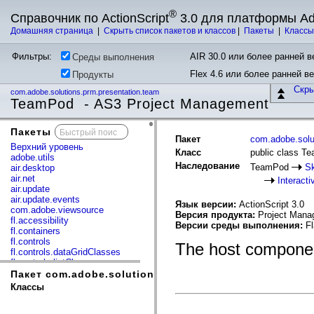
®
Справочник по ActionScript
3.0 для платформы A
Домашняя страница
|
Скрыть список пакетов и классов
|
Пакеты
|
Класс
Фильтры:
AIR 30.0 или более ранней ве
Среды выполнения
Flex 4.6 или более ранней в
Продукты
Скр
com.adobe.solutions.prm.presentation.team
TeamPod - AS3 Project Management
Пакеты
x
Пакет
com.adobe.solu
Верхний уровень
Класс
public class T
adobe.utils
Наследование
TeamPod
S
air.desktop
air.net
Interact
air.update
air.update.events
Язык версии:
ActionScript 3.0
com.adobe.viewsource
Версия продукта:
Project Mana
fl.accessibility
Версии среды выполнения:
Fl
fl.containers
fl.controls
The host componen
fl.controls.dataGridClasses
fl.controls.listClasses
fl.controls.progressBarClasses
Пакет com.adobe.solutions.prm.presentation.team
fl.core
Классы
fl.data
fl.display