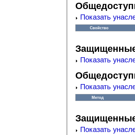
fl.events
Общедоступ
fl.ik
fl.lang
fl.livepreview
Показать унасл
fl.managers
fl.motion
fl.motion.easing
Свойство
fl.rsl
fl.text
fl.transitions
Защищенные
fl.transitions.easing
fl.video
flash.accessibility
Показать унасл
flash.concurrent
flash.crypto
flash.data
Общедоступ
flash.desktop
flash.display
flash.display3D
Показать унасл
flash.display3D.textures
flash.errors
flash.events
Метод
flash.external
flash.filesystem
flash.filters
flash.geom
Защищенные
flash.globalization
flash.html
flash.media
Показать унасл
flash.net