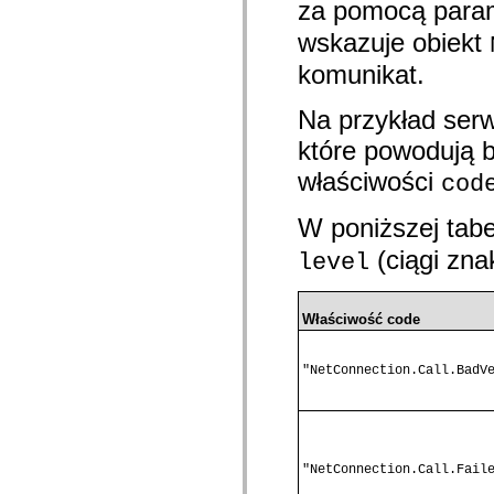
za pomocą para
com.adobe.gravity.tracker
com.adobe.gravity.ui
wskazuje obiekt
com.adobe.gravity.utility
com.adobe.gravity.utility.async
komunikat.
com.adobe.gravity.utility.error
com.adobe.gravity.utility.events
com.adobe.gravity.utility.factory
Na przykład ser
com.adobe.gravity.utility.flex.async
com.adobe.gravity.utility.logging
które powodują b
com.adobe.gravity.utility.message
com.adobe.gravity.utility.sequence
właściwości
cod
com.adobe.gravity.utility.url
com.adobe.guides.control
W poniższej tabe
com.adobe.guides.domain
com.adobe.guides.i18n
(ciągi zna
level
com.adobe.guides.spark.components.skins
com.adobe.guides.spark.components.skins.mx
com.adobe.guides.spark.headers.components
com.adobe.guides.spark.headers.skins
Właściwość code
com.adobe.guides.spark.layouts.components
com.adobe.guides.spark.layouts.skins
com.adobe.guides.spark.navigators.components
"NetConnection.Call.BadV
com.adobe.guides.spark.navigators.renderers
com.adobe.guides.spark.navigators.skins
com.adobe.guides.spark.util
com.adobe.guides.spark.wrappers.components
com.adobe.guides.spark.wrappers.skins
com.adobe.guides.submit
"NetConnection.Call.Fail
com.adobe.icc.dc.domain
com.adobe.icc.dc.domain.factory