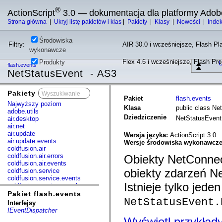
®
ActionScript
3.0 — dokumentacja dla platformy Adob
Strona główna
|
Ukryj listę pakietów i klas
|
Pakiety
|
Klasy
|
Nowości
|
Inde
Środowiska
Filtry:
AIR 30.0 i wcześniejsze, Flash Pla
wykonawcze
Flex 4.6 i wcześniejsze, Flash Pr
Produkty
U
flash.events
NetStatusEvent - AS3
Pakiety
x
Pakiet
flash.events
Najwyższy poziom
Klasa
public class Ne
adobe.utils
Dziedziczenie
NetStatusEven
air.desktop
air.net
air.update
Wersja języka:
ActionScript 3.0
air.update.events
Wersje środowiska wykonawcz
coldfusion.air
coldfusion.air.errors
Obiekty NetConnec
coldfusion.air.events
obiekty zdarzeń Ne
coldfusion.service
coldfusion.service.events
Istnieje tylko jede
coldfusion.service.mxml
com.adobe.acm.solutions.authoring.domain.extensions
Pakiet flash.events
NetStatusEvent.
com.adobe.acm.solutions.ccr.domain.extensions
Interfejsy
com.adobe.consulting.pst.vo
IEventDispatcher
com.adobe.dct.component
Wyświetl przykład