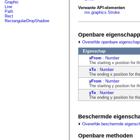
fl.events
Graphic
fl.ik
Line
Verwante API-elementen
fl.lang
Path
mx.graphics.Stroke
fl.livepreview
Rect
fl.managers
RectangularDropShadow
fl.motion
fl.motion.easing
fl.rsl
Openbare eigenschap
fl.text
Overerfde openbare eigenscha
fl.transitions
fl.transitions.easing
Eigenschap
fl.video
flash.accessibility
xFrom
:
Number
flash.concurrent
The starting x position for th
flash.crypto
xTo
:
Number
flash.data
The ending x position for the
flash.desktop
flash.display
yFrom
:
Number
flash.display3D
The starting y position for th
flash.display3D.textures
yTo
:
Number
flash.errors
The ending y position for the
flash.events
flash.external
flash.filesystem
flash.filters
Beschermde eigensch
flash.geom
flash.globalization
Overerfde beschermde eigensc
flash.html
flash.media
Openbare methoden
flash.net