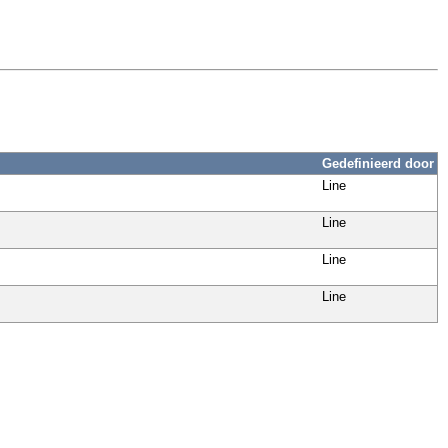
Gedefinieerd door
Line
Line
Line
Line