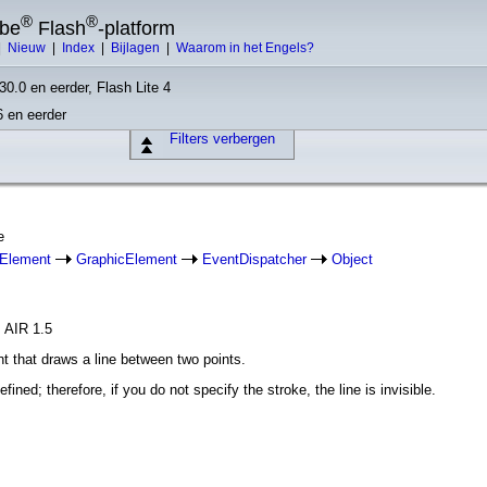
®
®
obe
Flash
-platform
|
Nieuw
|
Index
|
Bijlagen
|
Waarom in het Engels?
30.0 en eerder, Flash Lite 4
6 en eerder
Filters verbergen
e
dElement
GraphicElement
EventDispatcher
Object
, AIR 1.5
t that draws a line between two points.
efined; therefore, if you do not specify the stroke, the line is invisible.