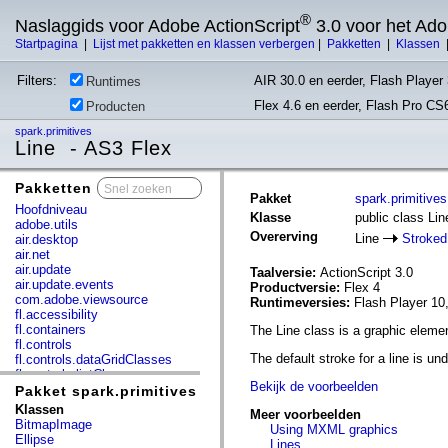
®
Naslaggids voor Adobe ActionScript
3.0 voor het Ad
Startpagina
|
Lijst met pakketten en klassen verbergen
|
Pakketten
|
Klassen
Filters:
AIR 30.0 en eerder, Flash Player 
Runtimes
Flex 4.6 en eerder, Flash Pro CS
Producten
spark.primitives
Line - AS3 Flex
Pakketten
x
Pakket
spark.primitives
Hoofdniveau
Klasse
public class Lin
adobe.utils
Overerving
Line
Stroke
air.desktop
air.net
air.update
Taalversie:
ActionScript 3.0
air.update.events
Productversie:
Flex 4
com.adobe.viewsource
Runtimeversies:
Flash Player 10
fl.accessibility
fl.containers
The Line class is a graphic elemen
fl.controls
The default stroke for a line is und
fl.controls.dataGridClasses
fl.controls.listClasses
Bekijk de voorbeelden
fl.controls.progressBarClasses
Pakket spark.primitives
fl.core
Klassen
Meer voorbeelden
fl.data
BitmapImage
Using MXML graphics
fl.display
Ellipse
Lines