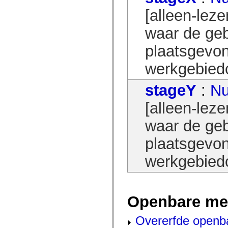
spark.automation.delegates.components.supportClasses
[alleen-lez
spark.automation.delegates.skins.spark
spark.automation.events
waar de geb
spark.collections
spark.components
spark.components.calendarClasses
plaatsgevo
spark.components.gridClasses
spark.components.mediaClasses
werkgebied
spark.components.supportClasses
spark.components.windowClasses
spark.core
stageY
:
N
spark.effects
spark.effects.animation
[alleen-leze
spark.effects.easing
spark.effects.interpolation
spark.effects.supportClasses
waar de geb
spark.events
spark.filters
plaatsgevo
spark.formatters
spark.formatters.supportClasses
werkgebied
spark.globalization
spark.globalization.supportClasses
spark.layouts
spark.layouts.supportClasses
spark.managers
Openbare me
spark.modules
spark.preloaders
spark.primitives
Overerfde openb
spark.primitives.supportClasses
spark.skins