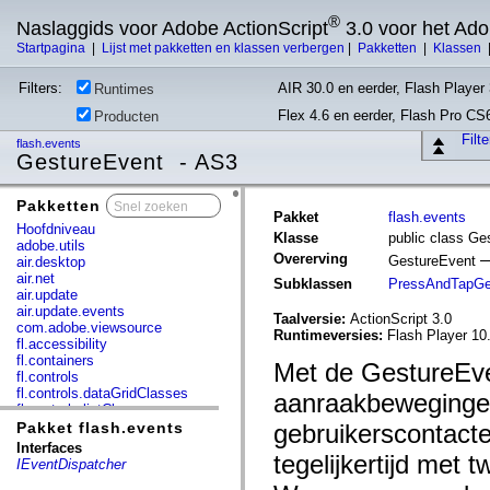
®
Naslaggids voor Adobe ActionScript
3.0 voor het Ad
Startpagina
|
Lijst met pakketten en klassen verbergen
|
Pakketten
|
Klassen
Filters:
AIR 30.0 en eerder, Flash Player 
Runtimes
Flex 4.6 en eerder, Flash Pro CS
Producten
Filt
flash.events
GestureEvent - AS3
Pakketten
x
Pakket
flash.events
Hoofdniveau
Klasse
public class Ge
adobe.utils
Overerving
GestureEvent
air.desktop
air.net
Subklassen
PressAndTapGe
air.update
air.update.events
Taalversie:
ActionScript 3.0
com.adobe.viewsource
Runtimeversies:
Flash Player 10.
fl.accessibility
fl.containers
Met de GestureEve
fl.controls
fl.controls.dataGridClasses
aanraakbeweginge
fl.controls.listClasses
fl.controls.progressBarClasses
Pakket flash.events
gebruikerscontacte
fl.core
Interfaces
tegelijkertijd met
fl.data
IEventDispatcher
fl.display