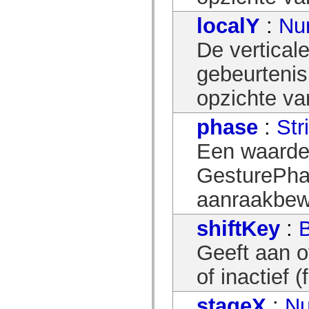
mx.olap
mx.olap.aggregators
localY
:
Nu
mx.preloaders
mx.printing
De vertical
mx.resources
mx.rpc
gebeurtenis
mx.rpc.events
mx.rpc.http
mx.rpc.http.mxml
opzichte va
mx.rpc.mxml
mx.rpc.remoting
phase
:
Str
mx.rpc.remoting.mxml
mx.rpc.soap
mx.rpc.soap.mxml
Een waarde
mx.rpc.wsdl
mx.rpc.xml
GesturePha
mx.skins
mx.skins.halo
aanraakbew
mx.skins.spark
mx.skins.wireframe
mx.skins.wireframe.windowChrome
shiftKey
:
mx.states
mx.styles
mx.utils
Geeft aan of
mx.validators
spark.accessibility
of inactief (
spark.automation.delegates
spark.automation.delegates.components
spark.automation.delegates.components.gridClasses
stageX
:
N
spark.automation.delegates.components.mediaClasses