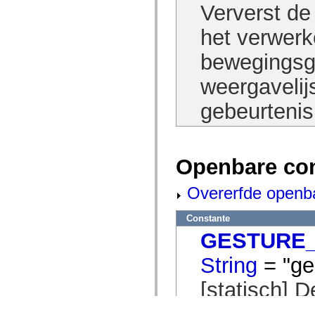
Ververst de
het verwerk
bewegingsge
weergavelij
gebeurtenis
Openbare co
Overerfde openb
Constante
GESTURE
String
= "ge
[statisch] 
eigenschap