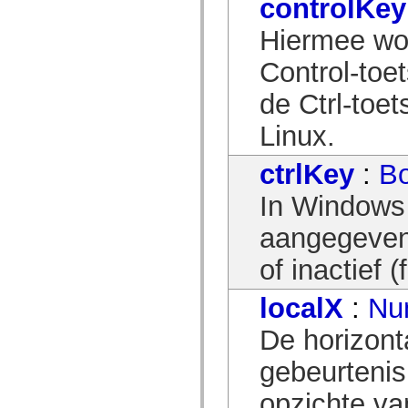
controlKey
mx.controls
mx.controls.advancedDataGridClasses
Hiermee wo
mx.controls.dataGridClasses
mx.controls.listClasses
mx.controls.menuClasses
Control-toet
mx.controls.olapDataGridClasses
mx.controls.scrollClasses
de Ctrl-toet
mx.controls.sliderClasses
mx.controls.textClasses
Linux.
mx.controls.treeClasses
mx.controls.videoClasses
mx.core
ctrlKey
:
B
mx.core.windowClasses
mx.effects
In Windows 
mx.effects.easing
mx.effects.effectClasses
mx.events
aangegeven o
mx.filters
mx.flash
of inactief (
mx.formatters
mx.geom
mx.graphics
localX
:
Nu
mx.graphics.codec
mx.graphics.shaderClasses
De horizont
mx.logging
mx.logging.errors
mx.logging.targets
gebeurtenis
mx.managers
mx.modules
opzichte va
mx.netmon