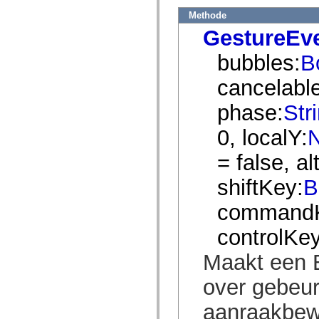
spark.skins.mobile
Methode
spark.skins.mobile.supportClasses
GestureEv
spark.skins.spark
spark.skins.spark.mediaClasses.fullScreen
spark.skins.spark.mediaClasses.normal
bubbles:
B
spark.skins.spark.windowChrome
spark.skins.wireframe
cancelable
spark.skins.wireframe.mediaClasses
spark.skins.wireframe.mediaClasses.fullScreen
phase:
Str
spark.transitions
spark.utils
spark.validators
0, localY:
spark.validators.supportClasses
Taalelementen
= false, al
Algemene constanten
Algemene functies
shiftKey:
B
Operatoren
Programmeerinstructies, gereserveerde woorden en compileraanwijzingen
command
Speciale typen
Bijlagen
controlKey
Nieuw
Compilerfouten
Compilerwaarschuwingen
Maakt een E
Uitvoeringsfouten
Migreren naar ActionScript 3
over gebeu
Ondersteunde tekensets
Alleen MXML-labels
aanraakbew
Elementen van bewegings-XML
Timed Text-tags