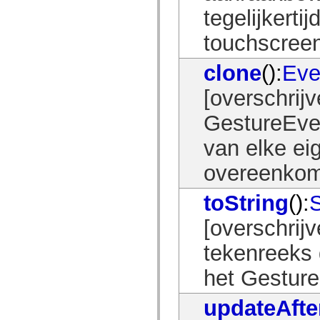
Lijst van vervangen elementen
tegelijkerti
Constanten voor toegankelijkheidsimplementatie
ActionScript-voorbeelden gebruiken
touchscreen
Juridische kennisgeving
clone
():
Eve
[overschrij
GestureEven
van elke ei
overeenkomt
toString
():
S
[overschrij
tekenreeks 
het Gesture
updateAfte