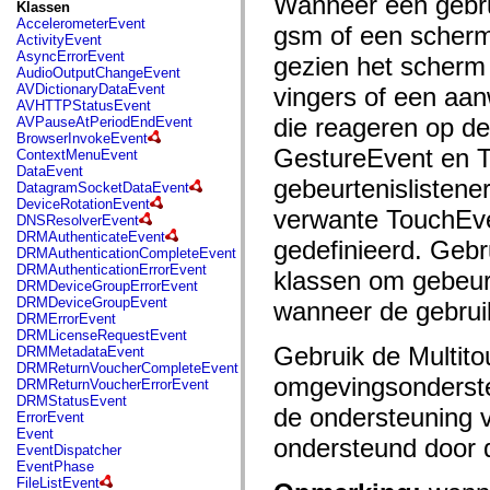
Wanneer een gebru
fl.events
Klassen
fl.ik
AccelerometerEvent
gsm of een scherm
fl.lang
ActivityEvent
fl.livepreview
AsyncErrorEvent
gezien het scherm 
fl.managers
AudioOutputChangeEvent
fl.motion
AVDictionaryDataEvent
vingers of een aan
fl.motion.easing
AVHTTPStatusEvent
fl.rsl
die reageren op de
AVPauseAtPeriodEndEvent
fl.text
BrowserInvokeEvent
fl.transitions
GestureEvent en 
ContextMenuEvent
fl.transitions.easing
DataEvent
fl.video
gebeurtenislistene
DatagramSocketDataEvent
flash.accessibility
DeviceRotationEvent
verwante TouchEve
flash.concurrent
DNSResolverEvent
flash.crypto
DRMAuthenticateEvent
gedefinieerd. Geb
flash.data
DRMAuthenticationCompleteEvent
flash.desktop
DRMAuthenticationErrorEvent
klassen om gebeur
flash.display
DRMDeviceGroupErrorEvent
flash.display3D
DRMDeviceGroupEvent
wanneer de gebrui
flash.display3D.textures
DRMErrorEvent
flash.errors
DRMLicenseRequestEvent
flash.events
Gebruik de Multito
DRMMetadataEvent
flash.external
DRMReturnVoucherCompleteEvent
flash.filesystem
omgevingsonderste
DRMReturnVoucherErrorEvent
flash.filters
DRMStatusEvent
de ondersteuning v
flash.geom
ErrorEvent
flash.globalization
Event
ondersteund door 
flash.html
EventDispatcher
flash.media
EventPhase
flash.net
FileListEvent