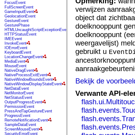
Opmerking:
wanne
flash.net.dns
FocusEvent
flash.net.drm
FullScreenEvent
verwijzen aanraakg
flash.notifications
GameInputEvent
flash.permissions
object dat zichtbaa
GeolocationEvent
flash.printing
GestureEvent
flash.profiler
doelknooppunt gen
GesturePhase
flash.sampler
HTMLUncaughtScriptExceptionEvent
flash.security
doelknooppunt (ee
HTTPStatusEvent
flash.sensors
IMEEvent
weergavelijst) mel
flash.system
InvokeEvent
flash.text
IOErrorEvent
gebruikt u
EventD
flash.text.engine
KeyboardEvent
flash.text.ime
LocationChangeEvent
ancestorknooppunt
flash.ui
MediaEvent
flash.utils
MouseEvent
aanraakgebeurtenis
flash.xml
NativeDragEvent
flashx.textLayout
NativeProcessExitEvent
flashx.textLayout.compose
Bekijk de voorbee
NativeWindowBoundsEvent
flashx.textLayout.container
NativeWindowDisplayStateEvent
flashx.textLayout.conversion
NetDataEvent
flashx.textLayout.edit
Verwante API-el
NetMonitorEvent
flashx.textLayout.elements
NetStatusEvent
flash.ui.Multitou
flashx.textLayout.events
OutputProgressEvent
flashx.textLayout.factory
PermissionEvent
flash.events.To
flashx.textLayout.formats
PressAndTapGestureEvent
flashx.textLayout.operations
ProgressEvent
flash.events.Tr
flashx.textLayout.utils
RemoteNotificationEvent
flashx.undo
SampleDataEvent
flash.events.Pr
mx.accessibility
ScreenMouseEvent
mx.automation
SecurityErrorEvent