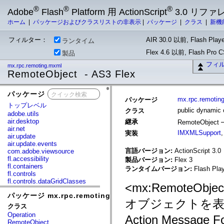
®
®
®
Adobe
Flash
Platform 用 ActionScript
3.0 リフ
ホーム
|
パッケージおよびクラスリストの非表示
|
パッケージ
|
クラス
|
新機
フィルター：
AIR 30.0 以前, Flash Playe
ランタイム
Flex 4.6 以前, Flash Pro
製品
フィ
mx.rpc.remoting.mxml
RemoteObject - AS3 Flex
パッケージ
x
mx.rpc.remotin
パッケージ
トップレベル
public dynamic
クラス
adobe.utils
air.desktop
継承
RemoteObject
air.net
IMXMLSupport
実装
air.update
air.update.events
言語バージョン:
ActionScript 3.0
com.adobe.viewsource
fl.accessibility
製品バージョン:
Flex 3
fl.containers
ランタイムバージョン:
Flash Play
fl.controls
fl.controls.dataGridClasses
<mx:RemoteOb
fl.controls.listClasses
パッケージ mx.rpc.remoting.mxml
fl.controls.progressBarClasses
オブジェクトを
fl.core
クラス
fl.data
Operation
Action Mess
fl.display
RemoteObject