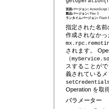
getOperation(
mx.olap
mx.olap.aggregators
言語バージョン:
ActionScript 
mx.preloaders
製品バージョン:
Flex 3
mx.printing
mx.resources
ランタイムバージョン:
Flash 
mx.rpc
mx.rpc.events
指定された名前の O
mx.rpc.http
mx.rpc.http.mxml
作成されなかっ
mx.rpc.mxml
mx.rpc.remoting
mx.rpc.remoti
mx.rpc.remoting.mxml
mx.rpc.soap
されます。 Ope
mx.rpc.soap.mxml
mx.rpc.wsdl
（
myService.s
mx.rpc.xml
mx.skins
スすることができ
mx.skins.halo
mx.skins.spark
義されているメ
mx.skins.wireframe
mx.skins.wireframe.windowChrome
mx.states
setCredential
mx.styles
mx.utils
Operation
mx.validators
spark.accessibility
spark.automation.delegates
パラメーター
spark.automation.delegates.components
spark.automation.delegates.components.gridClasses
spark.automation.delegates.components.mediaClasses