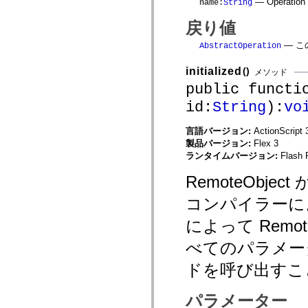
— Operati
name
:
String
spark.automation.delegates.components.supportClasses
spark.automation.delegates.skins.spark
戻り値
spark.automation.events
spark.collections
— こ
AbstractOperation
spark.components
spark.components.calendarClasses
initialized
()
spark.components.gridClasses
メソッド
spark.components.mediaClasses
public functi
spark.components.supportClasses
spark.components.windowClasses
id:
String
):
vo
spark.core
spark.effects
言語バージョン:
ActionScript 
spark.effects.animation
製品バージョン:
Flex 3
spark.effects.easing
spark.effects.interpolation
ランタイムバージョン:
Flash 
spark.effects.supportClasses
spark.events
RemoteObj
spark.filters
spark.formatters
コンパイラーによっ
spark.formatters.supportClasses
spark.globalization
によって Remo
spark.globalization.supportClasses
spark.layouts
べてのパラメー
spark.layouts.supportClasses
spark.managers
ドを呼び出すこ
spark.modules
spark.preloaders
spark.primitives
パラメーター
spark.primitives.supportClasses