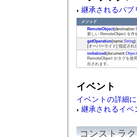
mx.automation.air
mx.automation.delegates
継承されるパブ
mx.automation.delegates.advancedDataGrid
mx.automation.delegates.charts
mx.automation.delegates.containers
メソッド
mx.automation.delegates.controls
RemoteObject
(destination:
mx.automation.delegates.controls.dataGridClasses
新しい RemoteObject 
mx.automation.delegates.controls.fileSystemClasses
mx.automation.delegates.core
getOperation
(name:
String
):
mx.automation.delegates.flashflexkit
[オーバーライド] 指定された名
mx.automation.events
mx.binding
initialized
(document:
Objec
mx.binding.utils
RemoteObject が
mx.charts
出されます。
mx.charts.chartClasses
mx.charts.effects
mx.charts.effects.effectClasses
mx.charts.events
イベント
mx.charts.renderers
mx.charts.series
mx.charts.series.items
イベントの詳細
mx.charts.series.renderData
mx.charts.styles
継承されるイベ
mx.collections
mx.collections.errors
mx.containers
mx.containers.accordionClasses
mx.containers.dividedBoxClasses
コンストラク
mx.containers.errors
mx.containers.utilityClasses