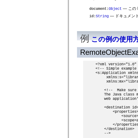
spark.skins
spark.skins.mobile
— この 
document
:
Object
spark.skins.mobile.supportClasses
spark.skins.spark
— ドキュメント内部
id
:
String
spark.skins.spark.mediaClasses.fullScreen
spark.skins.spark.mediaClasses.normal
spark.skins.spark.windowChrome
spark.skins.wireframe
例
spark.skins.wireframe.mediaClasses
この例の使用
spark.skins.wireframe.mediaClasses.fullScreen
spark.transitions
RemoteObjectEx
spark.utils
spark.validators
spark.validators.supportClasses
<?xml version="1.0" 
言語エレメント
<!-- Simple example 
グローバル定数
<s:Application xmlns
     xmlns:s="librar
グローバル関数
     xmlns:mx="libra
演算子
ステートメント、キーワード、ディレクティブ
    <!--  Make sure
    The Java class 
特殊な型
    web application'
付録
    <destination id=
新機能
        <properties>
コンパイルエラー
            <source>
コンパイラー警告
            <scope>a
ランタイムエラー
        </properties
    </destination>

ActionScript 3 への移行
    -->

サポートされている文字セット