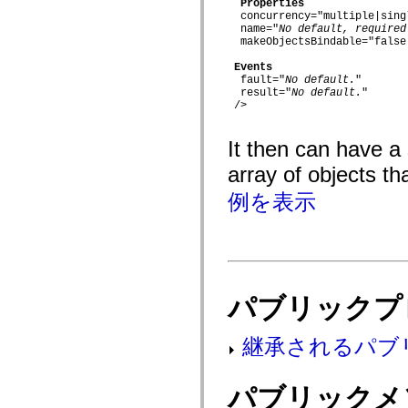
Properties
flash.net.dns
  concurrency="multiple|singl
flash.net.drm
  name="
No default, required
flash.notifications
  makeObjectsBindable="false|
flash.permissions
flash.printing
Events
flash.profiler
  fault="
No default.
"

flash.sampler
  result="
No default.
"

flash.security
 />

flash.sensors
flash.system
flash.text
It then can have a
flash.text.engine
array of objects th
flash.text.ime
flash.ui
例を表示
flash.utils
flash.xml
flashx.textLayout
flashx.textLayout.compose
flashx.textLayout.container
flashx.textLayout.conversion
flashx.textLayout.edit
flashx.textLayout.elements
パブリックプ
flashx.textLayout.events
flashx.textLayout.factory
flashx.textLayout.formats
継承されるパブ
flashx.textLayout.operations
flashx.textLayout.utils
flashx.undo
mx.accessibility
パブリックメ
mx.automation