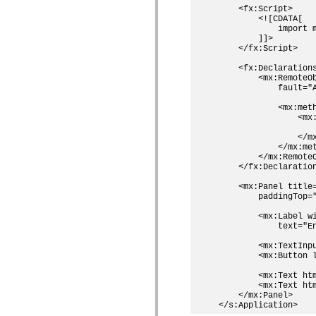
MXML のみのタグ
    <fx:Script>

        <![CDATA[

モーション XML エレメント
            import m
Timed Text タグ
        ]]>    

使用されなくなったエレメントのリスト
    </fx:Script>

Accessibility Implementation 定数
    <fx:Declarations
ActionScript の例の使用方法
        <mx:RemoteOb
法律上の注意
            fault="A
            <mx:meth
                <mx:
                    
                </mx
            </mx:met
        </mx:RemoteO
    </fx:Declaration
    <mx:Panel title=
        paddingTop=
        <mx:Label wi
            text="En
        <mx:TextInpu
        <mx:Button l
        <mx:Text ht
        <mx:Text ht
    </mx:Panel>    
