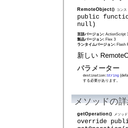
mx.controls
mx.controls.advancedDataGridClasses
RemoteObject
()
コンス
mx.controls.dataGridClasses
public functi
mx.controls.listClasses
mx.controls.menuClasses
null)
mx.controls.olapDataGridClasses
mx.controls.scrollClasses
mx.controls.sliderClasses
言語バージョン:
ActionScript 
mx.controls.textClasses
製品バージョン:
Flex 3
mx.controls.treeClasses
ランタイムバージョン:
Flash 
mx.controls.videoClasses
mx.core
新しい Remote
mx.core.windowClasses
mx.effects
mx.effects.easing
パラメーター
mx.effects.effectClasses
mx.events
(defa
destination
:
String
mx.filters
mx.flash
する必要があります。
mx.formatters
mx.geom
mx.graphics
mx.graphics.codec
メソッドの詳
mx.graphics.shaderClasses
mx.logging
mx.logging.errors
getOperation
()
メソッド
mx.logging.targets
mx.managers
override publ
mx.modules
mx.netmon