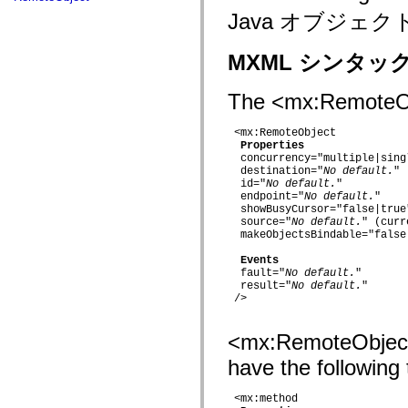
fl.events
Java オブジ
fl.ik
fl.lang
fl.livepreview
MXML シンタッ
fl.managers
fl.motion
fl.motion.easing
The <mx:RemoteObje
fl.rsl
fl.text
fl.transitions
 <mx:RemoteObject

fl.transitions.easing
Properties
fl.video
  concurrency="multiple|singl
flash.accessibility
  destination="
No default.
"

flash.concurrent
  id="
No default.
"

flash.crypto
  endpoint="
No default.
"

flash.data
  showBusyCursor="false|true"
flash.desktop
  source="
No default.
" (curr
  makeObjectsBindable="false|
flash.display
flash.display3D
Events
flash.display3D.textures
  fault="
No default.
"

flash.errors
  result="
No default.
"  

flash.events
 />

flash.external
flash.filesystem
flash.filters
<mx:RemoteObject
flash.geom
flash.globalization
have the following 
flash.html
flash.media
 <mx:method

flash.net