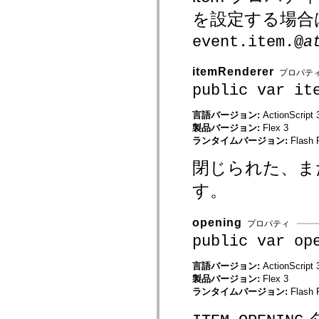
mx.olap
を設定する場合
mx.olap.aggregators
mx.preloaders
event.item.@
a
mx.printing
mx.resources
mx.rpc
itemRenderer
プロパテ
mx.rpc.events
mx.rpc.http
public var it
mx.rpc.http.mxml
mx.rpc.mxml
言語バージョン:
ActionScript 
mx.rpc.remoting
mx.rpc.remoting.mxml
製品バージョン:
Flex 3
mx.rpc.soap
ランタイムバージョン:
Flash 
mx.rpc.soap.mxml
mx.rpc.wsdl
閉じられた、または
mx.rpc.xml
mx.skins
す。
mx.skins.halo
mx.skins.spark
mx.skins.wireframe
opening
mx.skins.wireframe.windowChrome
プロパティ
mx.states
public var op
mx.styles
mx.utils
mx.validators
言語バージョン:
ActionScript 
spark.accessibility
製品バージョン:
Flex 3
spark.automation.delegates
ランタイムバージョン:
Flash 
spark.automation.delegates.components
spark.automation.delegates.components.gridClasses
spark.automation.delegates.components.mediaClasses