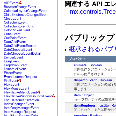
fl.events
関連する API エ
AIREvent
fl.ik
BrowserChangeEvent
fl.lang
mx.controls.Tree
CalendarLayoutChangeEvent
fl.livepreview
ChildExistenceChangedEvent
fl.managers
CloseEvent
fl.motion
CollectionEvent
fl.motion.easing
CollectionEventKind
fl.rsl
ColorPickerEvent
fl.text
CubeEvent
パブリックプ
fl.transitions
CuePointEvent
fl.transitions.easing
DataGridEvent
fl.video
DataGridEventReason
継承されるパブ
flash.accessibility
DateChooserEvent
flash.concurrent
DateChooserEventDetail
flash.crypto
DividerEvent
プロパティ
flash.data
DragEvent
flash.desktop
animate
:
Boolean
DropdownEvent
flash.display
DynamicEvent
開閉操作をアニメーション化
flash.display3D
EffectEvent
にのみ使用されます。
flash.display3D.textures
EventListenerRequest
flash.errors
dispatchEvent
:
Boolean
FileEvent
flash.events
開閉アニメーションの完了後に
FlexEvent
flash.external
FlexMouseEvent
示します。
flash.filesystem
FlexNativeMenuEvent
flash.filters
item
:
Object
FlexNativeWindowBoundsEvent
flash.geom
item プロパティの記憶域
FocusRequestDirection
flash.globalization
IndexChangedEvent
itemRenderer
:
IListItemRe
flash.html
InterDragManagerEvent
閉じられた、または開かれたノード
flash.media
InterManagerRequest
flash.net
InvalidateRequestData
opening
:
Boolean