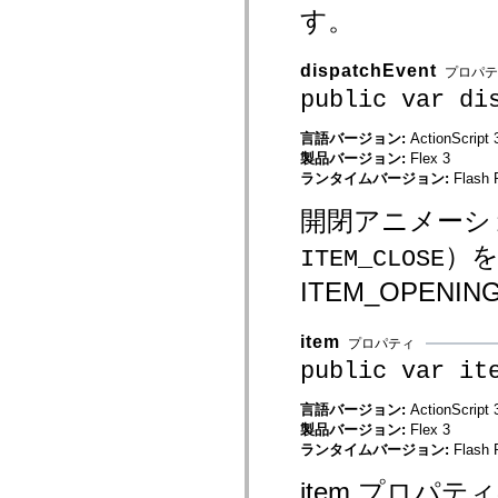
mx.controls
す。
mx.controls.advancedDataGridClasses
mx.controls.dataGridClasses
mx.controls.listClasses
dispatchEvent
プロパテ
mx.controls.menuClasses
public var di
mx.controls.olapDataGridClasses
mx.controls.scrollClasses
mx.controls.sliderClasses
言語バージョン:
ActionScript 
mx.controls.textClasses
製品バージョン:
Flex 3
mx.controls.treeClasses
ランタイムバージョン:
Flash 
mx.controls.videoClasses
mx.core
mx.core.windowClasses
開閉アニメーシ
mx.effects
mx.effects.easing
）
ITEM_CLOSE
mx.effects.effectClasses
mx.events
ITEM_OPE
mx.filters
mx.flash
mx.formatters
item
プロパティ
mx.geom
mx.graphics
public var it
mx.graphics.codec
mx.graphics.shaderClasses
言語バージョン:
ActionScript 
mx.logging
mx.logging.errors
製品バージョン:
Flex 3
mx.logging.targets
ランタイムバージョン:
Flash 
mx.managers
mx.modules
item プロパテ
mx.netmon