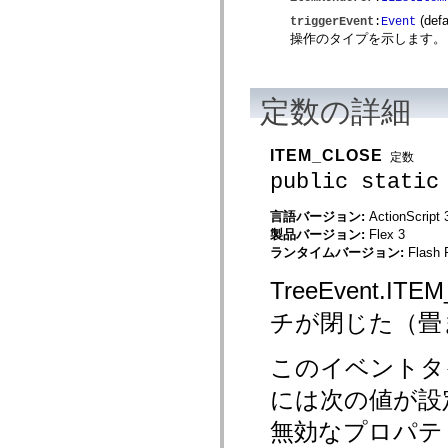
MXML のみのタグ
(defa
triggerEvent
:
Event
モーション XML エレメント
操作のタイプを示します。
Timed Text タグ
使用されなくなったエレメントのリスト
Accessibility Implementation 定数
ActionScript の例の使用方法
定数の詳細
法律上の注意
ITEM_CLOSE
定数
public static
言語バージョン:
ActionScript 
製品バージョン:
Flex 3
ランタイムバージョン:
Flash 
TreeEvent
チが閉じた（畳
このイベントタ
には次の値が設
無効なプロパテ