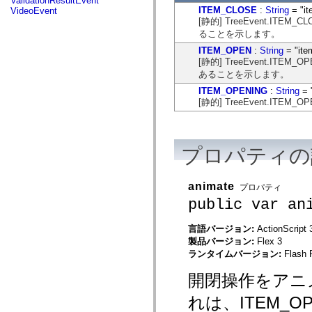
ValidationResultEvent
mx.automation.air
ITEM_CLOSE
:
String
= "it
VideoEvent
mx.automation.delegates
[静的] TreeEvent.
mx.automation.delegates.advancedDataGrid
ることを示します。
mx.automation.delegates.charts
mx.automation.delegates.containers
ITEM_OPEN
:
String
= "ite
mx.automation.delegates.controls
[静的] TreeEvent.
mx.automation.delegates.controls.dataGridClasses
あることを示します。
mx.automation.delegates.controls.fileSystemClasses
mx.automation.delegates.core
ITEM_OPENING
:
String
= 
mx.automation.delegates.flashflexkit
[静的] TreeEvent.I
mx.automation.events
mx.binding
mx.binding.utils
mx.charts
プロパティの
mx.charts.chartClasses
mx.charts.effects
mx.charts.effects.effectClasses
mx.charts.events
animate
プロパティ
mx.charts.renderers
public var an
mx.charts.series
mx.charts.series.items
mx.charts.series.renderData
言語バージョン:
ActionScript 
mx.charts.styles
製品バージョン:
Flex 3
mx.collections
ランタイムバージョン:
Flash 
mx.collections.errors
mx.containers
開閉操作をアニ
mx.containers.accordionClasses
mx.containers.dividedBoxClasses
れは、ITEM_
mx.containers.errors
mx.containers.utilityClasses