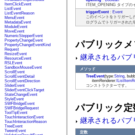
flash.net.dns
ItemClickEvent
ITEM_OPENING タ
flash.net.drm
ListEvent
flash.notifications
triggerEvent
:
Event
ListEventReason
flash.permissions
このイベントをトリガーした低レベ
MenuEvent
flash.printing
ログラムでトリガーされた場合
MetadataEvent
flash.profiler
ModuleEvent
flash.sampler
MoveEvent
flash.security
NumericStepperEvent
flash.sensors
PropertyChangeEvent
パブリックメ
flash.system
PropertyChangeEventKind
flash.text
Request
flash.text.engine
ResizeEvent
継承されるパブ
flash.text.ime
ResourceEvent
flash.ui
RSLEvent
flash.utils
SandboxMouseEvent
メソッド
flash.xml
ScrollEvent
flashx.textLayout
TreeEvent
(type:
String
, bubb
ScrollEventDetail
flashx.textLayout.compose
itemRenderer:
IListItemR
ScrollEventDirection
flashx.textLayout.container
コンストラクターです。
SliderEvent
flashx.textLayout.conversion
SliderEventClickTarget
flashx.textLayout.edit
StateChangeEvent
flashx.textLayout.elements
StyleEvent
flashx.textLayout.events
SWFBridgeEvent
パブリック定
flashx.textLayout.factory
SWFBridgeRequest
flashx.textLayout.formats
ToolTipEvent
flashx.textLayout.operations
TouchInteractionEvent
継承されるパブ
flashx.textLayout.utils
TouchInteractionReason
flashx.undo
TreeEvent
mx.accessibility
TweenEvent
定数
mx.automation