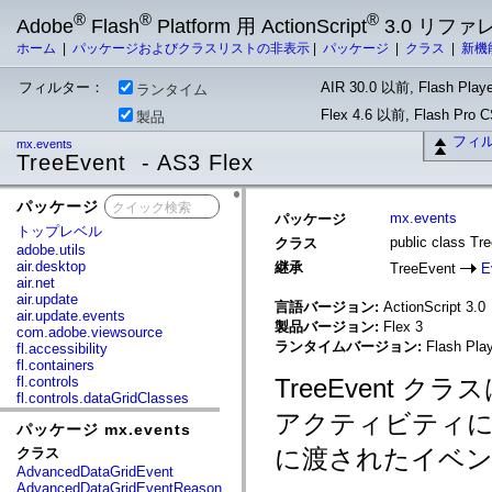
®
®
®
Adobe
Flash
Platform 用 ActionScript
3.0 リフ
ホーム
|
パッケージおよびクラスリストの非表示
|
パッケージ
|
クラス
|
新機
フィルター：
AIR 30.0 以前, Flash Playe
ランタイム
Flex 4.6 以前, Flash Pro
製品
フィ
mx.events
TreeEvent - AS3 Flex
パッケージ
x
mx.events
パッケージ
トップレベル
public class Tr
クラス
adobe.utils
air.desktop
継承
TreeEvent
E
air.net
air.update
言語バージョン:
ActionScript 3.0
air.update.events
製品バージョン:
Flex 3
com.adobe.viewsource
ランタイムバージョン:
Flash Play
fl.accessibility
fl.containers
fl.controls
TreeEvent
fl.controls.dataGridClasses
fl.controls.listClasses
アクティビティ
パッケージ mx.events
fl.controls.progressBarClasses
fl.core
に渡されたイベ
クラス
fl.data
AdvancedDataGridEvent
fl.display
AdvancedDataGridEventReason