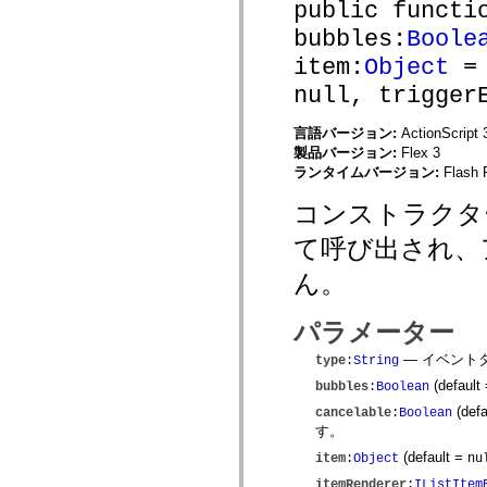
spark.skins
public functi
spark.skins.mobile
bubbles:
Boole
spark.skins.mobile.supportClasses
spark.skins.spark
item:
Object
= 
spark.skins.spark.mediaClasses.fullScreen
spark.skins.spark.mediaClasses.normal
null, trigger
spark.skins.spark.windowChrome
spark.skins.wireframe
spark.skins.wireframe.mediaClasses
言語バージョン:
ActionScript 
spark.skins.wireframe.mediaClasses.fullScreen
製品バージョン:
Flex 3
spark.transitions
ランタイムバージョン:
Flash 
spark.utils
spark.validators
コンストラクター
spark.validators.supportClasses
言語エレメント
て呼び出され、
グローバル定数
ん。
グローバル関数
演算子
ステートメント、キーワード、ディレクティブ
パラメーター
特殊な型
付録
— イベント
type
:
String
新機能
(default
bubbles
:
Boolean
コンパイルエラー
(defa
cancelable
:
Boolean
コンパイラー警告
す。
ランタイムエラー
(default =
item
:
Object
nu
ActionScript 3 への移行
サポートされている文字セット
itemRenderer
:
IListItem