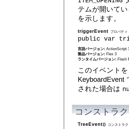
ITEM_OPENING
spark.automation.delegates.components.supportClasses
テムが開いてい
spark.automation.delegates.skins.spark
spark.automation.events
を示します。
spark.collections
spark.components
spark.components.calendarClasses
spark.components.gridClasses
triggerEvent
プロパティ
spark.components.mediaClasses
public var tr
spark.components.supportClasses
spark.components.windowClasses
spark.core
言語バージョン:
ActionScript 
spark.effects
製品バージョン:
Flex 3
spark.effects.animation
ランタイムバージョン:
Flash 
spark.effects.easing
spark.effects.interpolation
このイベントをト
spark.effects.supportClasses
spark.events
KeyboardE
spark.filters
spark.formatters
spark.formatters.supportClasses
された場合は
n
spark.globalization
spark.globalization.supportClasses
spark.layouts
spark.layouts.supportClasses
spark.managers
コンストラク
spark.modules
spark.preloaders
spark.primitives
TreeEvent
()
コンストラク
spark.primitives.supportClasses