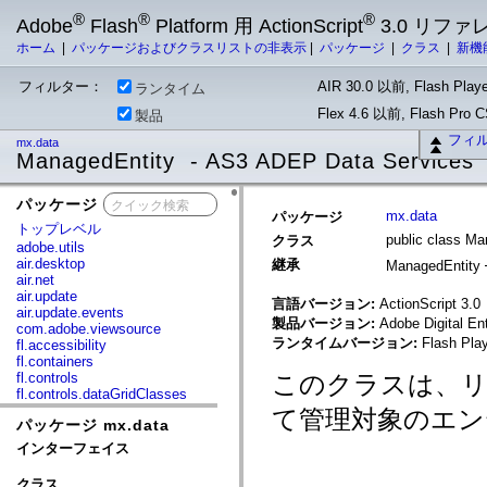
®
®
®
Adobe
Flash
Platform 用 ActionScript
3.0 リフ
ホーム
|
パッケージおよびクラスリストの非表示
|
パッケージ
|
クラス
|
新機
フィルター：
AIR 30.0 以前, Flash Playe
ランタイム
Flex 4.6 以前, Flash Pro
製品
フィ
mx.data
ManagedEntity - AS3 ADEP Data Services
パッケージ
x
mx.data
パッケージ
トップレベル
public class Ma
クラス
adobe.utils
air.desktop
継承
ManagedEntity
air.net
air.update
言語バージョン:
ActionScript 3.0
air.update.events
製品バージョン:
Adobe Digital En
com.adobe.viewsource
ランタイムバージョン:
Flash Play
fl.accessibility
fl.containers
fl.controls
このクラスは、リ
fl.controls.dataGridClasses
fl.controls.listClasses
て管理対象のエン
パッケージ mx.data
fl.controls.progressBarClasses
fl.core
インターフェイス
fl.data
fl.display
クラス