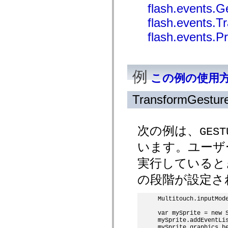
flash.events.G
spark.automation.delegates.components.supportClasses
spark.automation.delegates.skins.spark
flash.events.
spark.automation.events
spark.collections
flash.events.
spark.components
spark.components.calendarClasses
spark.components.gridClasses
spark.components.mediaClasses
spark.components.supportClasses
例
この例の使用
spark.components.windowClasses
spark.core
spark.effects
TransformGestur
spark.effects.animation
spark.effects.easing
spark.effects.interpolation
spark.effects.supportClasses
次の例は、
GEST
spark.events
spark.filters
います。ユーザ
spark.formatters
spark.formatters.supportClasses
実行しているときに、
spark.globalization
spark.globalization.supportClasses
spark.layouts
の段階が設定さ
spark.layouts.supportClasses
spark.managers
spark.modules
Multitouch.inputMode
spark.preloaders
var mySprite = new S
spark.primitives
mySprite.addEventLi
spark.primitives.supportClasses
mySprite.graphics.be