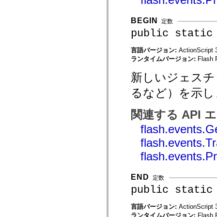
mx.controls
mx.controls.advancedDataGridClasses
mx.controls.dataGridClasses
BEGIN
定数
mx.controls.listClasses
public static
mx.controls.menuClasses
mx.controls.olapDataGridClasses
mx.controls.scrollClasses
言語バージョン:
ActionScript 
mx.controls.sliderClasses
ランタイムバージョン:
Flash 
mx.controls.textClasses
mx.controls.treeClasses
新しいジェスチ
mx.controls.videoClasses
mx.core
るなど）を示し
mx.core.windowClasses
mx.effects
mx.effects.easing
関連する API
mx.effects.effectClasses
mx.events
flash.events.G
mx.filters
mx.flash
flash.events.
mx.formatters
mx.geom
flash.events.
mx.graphics
mx.graphics.codec
mx.graphics.shaderClasses
END
定数
mx.logging
mx.logging.errors
public static
mx.logging.targets
mx.managers
言語バージョン:
ActionScript 
mx.modules
ランタイムバージョン:
Flash 
mx.netmon