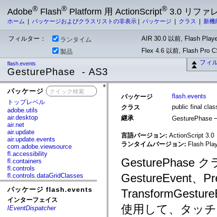
®
®
®
Adobe
Flash
Platform 用 ActionScript
3.0 リフ
ホーム
|
パッケージおよびクラスリストの非表示
|
パッケージ
|
クラス
|
新機
フィルター：
AIR 30.0 以前, Flash Playe
ランタイム
Flex 4.6 以前, Flash Pro
製品
フィ
flash.events
GesturePhase - AS3
パッケージ
x
flash.events
パッケージ
トップレベル
public final cl
クラス
adobe.utils
air.desktop
継承
GesturePhase
air.net
air.update
言語バージョン:
ActionScript 3.0
air.update.events
ランタイムバージョン:
Flash Play
com.adobe.viewsource
fl.accessibility
GesturePha
fl.containers
fl.controls
GestureEvent、P
fl.controls.dataGridClasses
fl.controls.listClasses
パッケージ flash.events
fl.controls.progressBarClasses
TransformGe
fl.core
インターフェイス
fl.data
使用して、タッチ
IEventDispatcher
fl.display