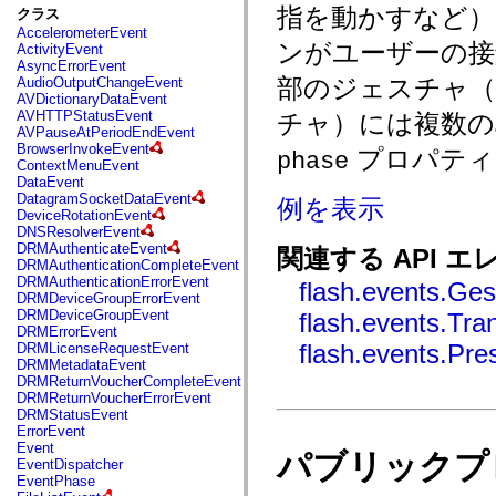
fl.events
指を動かすなど）
クラス
fl.ik
AccelerometerEvent
fl.lang
ンがユーザーの接
ActivityEvent
fl.livepreview
AsyncErrorEvent
fl.managers
部のジェスチャ（
AudioOutputChangeEvent
fl.motion
AVDictionaryDataEvent
fl.motion.easing
AVHTTPStatusEvent
チャ）には複数
fl.rsl
AVPauseAtPeriodEndEvent
fl.text
BrowserInvokeEvent
プロパテ
fl.transitions
phase
ContextMenuEvent
fl.transitions.easing
DataEvent
fl.video
DatagramSocketDataEvent
例を表示
flash.accessibility
DeviceRotationEvent
flash.concurrent
DNSResolverEvent
flash.crypto
DRMAuthenticateEvent
関連する API エ
flash.data
DRMAuthenticationCompleteEvent
flash.desktop
DRMAuthenticationErrorEvent
flash.events.Ge
flash.display
DRMDeviceGroupErrorEvent
flash.display3D
DRMDeviceGroupEvent
flash.events.Tr
flash.display3D.textures
DRMErrorEvent
flash.errors
flash.events.Pr
DRMLicenseRequestEvent
flash.events
DRMMetadataEvent
flash.external
DRMReturnVoucherCompleteEvent
flash.filesystem
DRMReturnVoucherErrorEvent
flash.filters
DRMStatusEvent
flash.geom
ErrorEvent
flash.globalization
Event
flash.html
パブリックプ
EventDispatcher
flash.media
EventPhase
flash.net