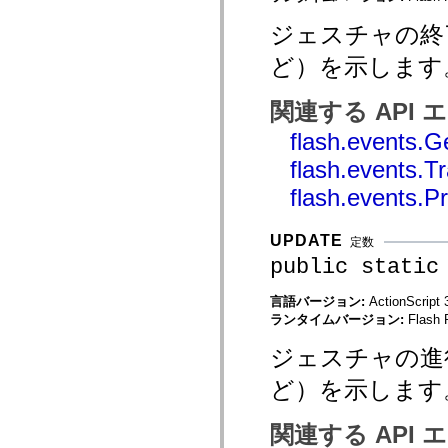
mx.olap
mx.olap.aggregators
ジェスチャの終
mx.preloaders
mx.printing
ど）を示します
mx.resources
mx.rpc
mx.rpc.events
関連する API
mx.rpc.http
mx.rpc.http.mxml
flash.events.G
mx.rpc.mxml
mx.rpc.remoting
flash.events.
mx.rpc.remoting.mxml
flash.events.
mx.rpc.soap
mx.rpc.soap.mxml
mx.rpc.wsdl
mx.rpc.xml
UPDATE
定数
mx.skins
public static
mx.skins.halo
mx.skins.spark
mx.skins.wireframe
言語バージョン:
ActionScript 
mx.skins.wireframe.windowChrome
ランタイムバージョン:
Flash 
mx.states
mx.styles
ジェスチャの進
mx.utils
mx.validators
ど）を示します
spark.accessibility
spark.automation.delegates
spark.automation.delegates.components
関連する API
spark.automation.delegates.components.gridClasses
spark.automation.delegates.components.mediaClasses