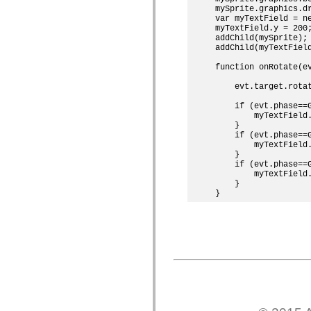
spark.skins
mySprite.graphics.dr
spark.skins.mobile
var myTextField = ne
spark.skins.mobile.supportClasses
myTextField.y = 200;
spark.skins.spark
addChild(mySprite);

spark.skins.spark.mediaClasses.fullScreen
addChild(myTextField
spark.skins.spark.mediaClasses.normal
spark.skins.spark.windowChrome
function onRotate(ev
spark.skins.wireframe
spark.skins.wireframe.mediaClasses
    evt.target.rotat
spark.skins.wireframe.mediaClasses.fullScreen
spark.transitions
    if (evt.phase==G
spark.utils
        myTextField.
    }

spark.validators
    if (evt.phase==G
spark.validators.supportClasses
        myTextField.
言語エレメント
    }

グローバル定数
    if (evt.phase==G
        myTextField.
グローバル関数
    }

演算子
ステートメント、キーワード、ディレクティブ
特殊な型
付録
新機能
コンパイルエラー
コンパイラー警告
ランタイムエラー
ActionScript 3 への移行
サポートされている文字セット