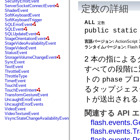
SecurityErrorEvent
mx.automation.air
定数の詳細
ServerSocketConnectEvent
mx.automation.delegates
ShaderEvent
mx.automation.delegates.advancedDataGrid
SoftKeyboardEvent
mx.automation.delegates.charts
SoftKeyboardTrigger
mx.automation.delegates.containers
ALL
定数
SQLErrorEvent
mx.automation.delegates.controls
public static
SQLEvent
mx.automation.delegates.controls.dataGridClasses
SQLUpdateEvent
mx.automation.delegates.controls.fileSystemClasses
StageOrientationEvent
mx.automation.delegates.core
言語バージョン:
ActionScript 
StageVideoAvailabilityEvent
mx.automation.delegates.flashflexkit
ランタイムバージョン:
Flash 
StageVideoEvent
mx.automation.events
StatusEvent
mx.binding
2 本の指によ
StorageVolumeChangeEvent
mx.binding.utils
SyncEvent
mx.charts
TextEvent
すべての段階に
mx.charts.chartClasses
ThrottleEvent
mx.charts.effects
ThrottleType
トの
プロ
mx.charts.effects.effectClasses
phase
TimerEvent
mx.charts.events
TouchEvent
るタップジェス
mx.charts.renderers
TouchEventIntent
mx.charts.series
TransformGestureEvent
mx.charts.series.items
トが送出され
UncaughtErrorEvent
mx.charts.series.renderData
UncaughtErrorEvents
mx.charts.styles
VideoEvent
mx.collections
関連する API
VideoTextureEvent
mx.collections.errors
VsyncStateChangeAvailabilityEvent
mx.containers
flash.events.G
mx.containers.accordionClasses
flash.events.
mx.containers.dividedBoxClasses
mx.containers.errors
flash.events.
mx.containers.utilityClasses