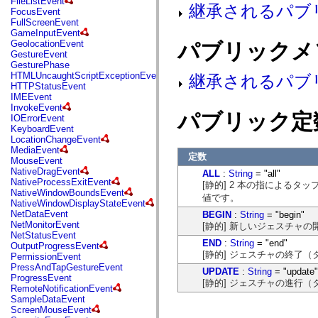
FileListEvent
flash.net.dns
継承されるパブ
FocusEvent
flash.net.drm
FullScreenEvent
flash.notifications
GameInputEvent
flash.permissions
GeolocationEvent
パブリックメ
flash.printing
GestureEvent
flash.profiler
GesturePhase
flash.sampler
HTMLUncaughtScriptExceptionEvent
継承されるパブ
flash.security
HTTPStatusEvent
flash.sensors
IMEEvent
flash.system
InvokeEvent
flash.text
パブリック定
IOErrorEvent
flash.text.engine
KeyboardEvent
flash.text.ime
LocationChangeEvent
flash.ui
MediaEvent
flash.utils
定数
MouseEvent
flash.xml
NativeDragEvent
ALL
:
String
= "all"
flashx.textLayout
NativeProcessExitEvent
[静的] 2 本の指による
flashx.textLayout.compose
NativeWindowBoundsEvent
flashx.textLayout.container
値です。
NativeWindowDisplayStateEvent
flashx.textLayout.conversion
NetDataEvent
BEGIN
:
String
= "begin"
flashx.textLayout.edit
NetMonitorEvent
[静的] 新しいジェスチャ
flashx.textLayout.elements
NetStatusEvent
flashx.textLayout.events
END
:
String
= "end"
OutputProgressEvent
flashx.textLayout.factory
[静的] ジェスチャの終了
PermissionEvent
flashx.textLayout.formats
PressAndTapGestureEvent
flashx.textLayout.operations
UPDATE
:
String
= "update"
ProgressEvent
flashx.textLayout.utils
[静的] ジェスチャの進行
RemoteNotificationEvent
flashx.undo
SampleDataEvent
mx.accessibility
ScreenMouseEvent
mx.automation