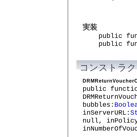
spark.automation.delegates.components.supportClasses
spark.automation.delegates.skins.spark
spark.automation.events
spark.collections
spark.components
実装
spark.components.calendarClasses
spark.components.gridClasses
public funct
spark.components.mediaClasses
spark.components.supportClasses
public funct
spark.components.windowClasses
spark.core
spark.effects
spark.effects.animation
spark.effects.easing
コンストラク
spark.effects.interpolation
spark.effects.supportClasses
spark.events
DRMReturnVoucherC
spark.filters
spark.formatters
public functi
spark.formatters.supportClasses
DRMReturnVouc
spark.globalization
spark.globalization.supportClasses
bubbles:
Boole
spark.layouts
spark.layouts.supportClasses
inServerURL:
S
spark.managers
null, inPolic
spark.modules
spark.preloaders
inNumberOfVou
spark.primitives
spark.primitives.supportClasses