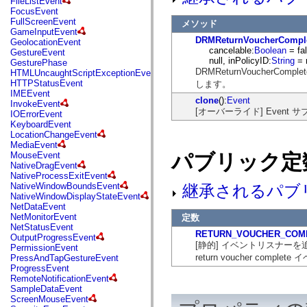
FileListEvent
flash.net.dns
FocusEvent
flash.net.drm
FullScreenEvent
メソッド
flash.notifications
GameInputEvent
flash.permissions
DRMReturnVoucherCompl
GeolocationEvent
flash.printing
cancelable:
Boolean
= fa
GestureEvent
flash.profiler
null, inPolicyID:
String
= 
GesturePhase
flash.sampler
DRMReturnVoucherC
HTMLUncaughtScriptExceptionEvent
flash.security
HTTPStatusEvent
します。
flash.sensors
IMEEvent
flash.system
clone
():
Event
InvokeEvent
flash.text
[オーバーライド] Even
IOErrorEvent
flash.text.engine
KeyboardEvent
flash.text.ime
LocationChangeEvent
flash.ui
MediaEvent
flash.utils
パブリック定
MouseEvent
flash.xml
NativeDragEvent
flashx.textLayout
NativeProcessExitEvent
flashx.textLayout.compose
NativeWindowBoundsEvent
継承されるパブ
flashx.textLayout.container
NativeWindowDisplayStateEvent
flashx.textLayout.conversion
NetDataEvent
flashx.textLayout.edit
NetMonitorEvent
定数
flashx.textLayout.elements
NetStatusEvent
flashx.textLayout.events
RETURN_VOUCHER_COM
OutputProgressEvent
flashx.textLayout.factory
[静的] イベントリスナーを
PermissionEvent
flashx.textLayout.formats
return voucher co
PressAndTapGestureEvent
flashx.textLayout.operations
ProgressEvent
flashx.textLayout.utils
RemoteNotificationEvent
flashx.undo
SampleDataEvent
mx.accessibility
ScreenMouseEvent
mx.automation