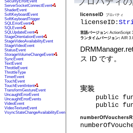
プロパティの
SecurityErrorEvent
mx.automation.air
ServerSocketConnectEvent
mx.automation.delegates
ShaderEvent
mx.automation.delegates.advancedDataGrid
licenseID
SoftKeyboardEvent
プロパティ
mx.automation.delegates.charts
SoftKeyboardTrigger
mx.automation.delegates.containers
licenseID:
Str
SQLErrorEvent
mx.automation.delegates.controls
SQLEvent
mx.automation.delegates.controls.dataGridClasses
SQLUpdateEvent
言語バージョン:
ActionScript 
mx.automation.delegates.controls.fileSystemClasses
StageOrientationEvent
ランタイムバージョン:
AIR 3.
mx.automation.delegates.core
StageVideoAvailabilityEvent
mx.automation.delegates.flashflexkit
StageVideoEvent
mx.automation.events
DRMManager
StatusEvent
mx.binding
StorageVolumeChangeEvent
mx.binding.utils
ス ID です。
SyncEvent
mx.charts
TextEvent
mx.charts.chartClasses
ThrottleEvent
mx.charts.effects
ThrottleType
mx.charts.effects.effectClasses
TimerEvent
mx.charts.events
TouchEvent
mx.charts.renderers
TouchEventIntent
実装
mx.charts.series
TransformGestureEvent
mx.charts.series.items
UncaughtErrorEvent
public funct
mx.charts.series.renderData
UncaughtErrorEvents
mx.charts.styles
public funct
VideoEvent
mx.collections
VideoTextureEvent
mx.collections.errors
VsyncStateChangeAvailabilityEvent
mx.containers
numberOfVouchersR
mx.containers.accordionClasses
mx.containers.dividedBoxClasses
numberOfVouch
mx.containers.errors
mx.containers.utilityClasses