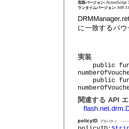
言語バージョン:
ActionScript 
mx.controls
mx.controls.advancedDataGridClasses
ランタイムバージョン:
AIR 3.
mx.controls.dataGridClasses
mx.controls.listClasses
DRMManager
mx.controls.menuClasses
mx.controls.olapDataGridClasses
に一致するバウ
mx.controls.scrollClasses
mx.controls.sliderClasses
mx.controls.textClasses
mx.controls.treeClasses
mx.controls.videoClasses
mx.core
mx.core.windowClasses
実装
mx.effects
mx.effects.easing
public func
mx.effects.effectClasses
numberOfVouch
mx.events
mx.filters
public func
mx.flash
mx.formatters
numberOfVouch
mx.geom
mx.graphics
関連する API
mx.graphics.codec
mx.graphics.shaderClasses
flash.net.drm
mx.logging
mx.logging.errors
mx.logging.targets
mx.managers
policyID
プロパティ
mx.modules
policyID:
Stri
mx.netmon