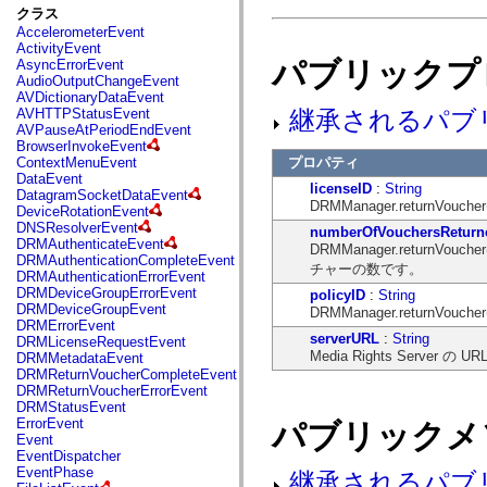
fl.events
クラス
fl.ik
AccelerometerEvent
fl.lang
ActivityEvent
fl.livepreview
パブリックプ
AsyncErrorEvent
fl.managers
AudioOutputChangeEvent
fl.motion
AVDictionaryDataEvent
fl.motion.easing
継承されるパブ
AVHTTPStatusEvent
fl.rsl
AVPauseAtPeriodEndEvent
fl.text
BrowserInvokeEvent
fl.transitions
プロパティ
ContextMenuEvent
fl.transitions.easing
DataEvent
fl.video
licenseID
:
String
DatagramSocketDataEvent
flash.accessibility
DRMManager.returnV
DeviceRotationEvent
flash.concurrent
DNSResolverEvent
numberOfVouchersReturn
flash.crypto
DRMAuthenticateEvent
DRMManager.return
flash.data
DRMAuthenticationCompleteEvent
flash.desktop
チャーの数です。
DRMAuthenticationErrorEvent
flash.display
DRMDeviceGroupErrorEvent
policyID
:
String
flash.display3D
DRMDeviceGroupEvent
DRMManager.returnV
flash.display3D.textures
DRMErrorEvent
flash.errors
serverURL
:
String
DRMLicenseRequestEvent
flash.events
Media Rights Server の URL
DRMMetadataEvent
flash.external
DRMReturnVoucherCompleteEvent
flash.filesystem
DRMReturnVoucherErrorEvent
flash.filters
DRMStatusEvent
flash.geom
ErrorEvent
パブリックメ
flash.globalization
Event
flash.html
EventDispatcher
flash.media
EventPhase
継承されるパブ
flash.net