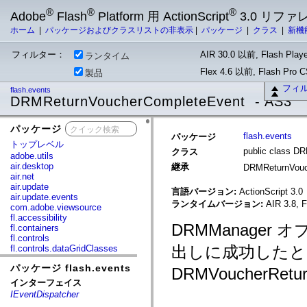
®
®
®
Adobe
Flash
Platform 用 ActionScript
3.0 リフ
ホーム
|
パッケージおよびクラスリストの非表示
|
パッケージ
|
クラス
|
新機
フィルター：
AIR 30.0 以前, Flash Playe
ランタイム
Flex 4.6 以前, Flash Pro
製品
フィ
flash.events
DRMReturnVoucherCompleteEvent - AS3
パッケージ
x
flash.events
パッケージ
トップレベル
public class D
クラス
adobe.utils
air.desktop
継承
DRMReturnVouc
air.net
air.update
言語バージョン:
ActionScript 3.0
air.update.events
ランタイムバージョン:
AIR 3.8, F
com.adobe.viewsource
fl.accessibility
DRMManager
fl.containers
fl.controls
出しに成功したときに
fl.controls.dataGridClasses
fl.controls.listClasses
パッケージ flash.events
fl.controls.progressBarClasses
DRMVoucherRe
fl.core
インターフェイス
fl.data
IEventDispatcher
fl.display