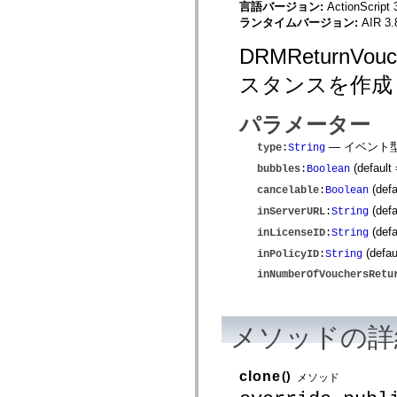
spark.skins
言語バージョン:
ActionScript 
spark.skins.mobile
ランタイムバージョン:
AIR 3.
spark.skins.mobile.supportClasses
spark.skins.spark
DRMReturnV
spark.skins.spark.mediaClasses.fullScreen
spark.skins.spark.mediaClasses.normal
スタンスを作成
spark.skins.spark.windowChrome
spark.skins.wireframe
spark.skins.wireframe.mediaClasses
パラメーター
spark.skins.wireframe.mediaClasses.fullScreen
spark.transitions
— イベント
spark.utils
type
:
String
spark.validators
(default
bubbles
:
Boolean
spark.validators.supportClasses
(defa
言語エレメント
cancelable
:
Boolean
グローバル定数
(defa
inServerURL
:
String
グローバル関数
(defa
inLicenseID
:
String
演算子
(defau
inPolicyID
:
String
ステートメント、キーワード、ディレクティブ
特殊な型
inNumberOfVouchersRetu
付録
新機能
コンパイルエラー
メソッドの詳
コンパイラー警告
ランタイムエラー
ActionScript 3 への移行
clone
()
メソッド
サポートされている文字セット