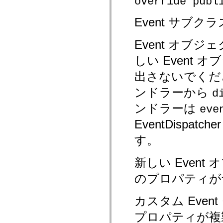
override publ
MXML のみのタグ
モーション XML エレメント
Event サブ
Timed Text タグ
使用されなくなったエレメントのリスト
Accessibility Implementation 定数
Event オブ
ActionScript の例の使用方法
しい Event
法律上の注意
出さないでくだ
ンドラーから
d
ンドラーは
eve
EventDisp
す。
新しい Even
のプロパティが
カスタム Eve
プロパティが複