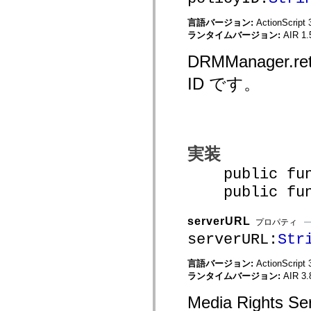
mx.olap
mx.olap.aggregators
言語バージョン:
ActionScript 
mx.preloaders
ランタイムバージョン:
AIR 1.
mx.printing
mx.resources
DRMManager
mx.rpc
mx.rpc.events
ID です。
mx.rpc.http
mx.rpc.http.mxml
mx.rpc.mxml
mx.rpc.remoting
mx.rpc.remoting.mxml
mx.rpc.soap
mx.rpc.soap.mxml
実装
mx.rpc.wsdl
mx.rpc.xml
public funct
mx.skins
mx.skins.halo
public funct
mx.skins.spark
mx.skins.wireframe
mx.skins.wireframe.windowChrome
serverURL
プロパティ
mx.states
serverURL:
Str
mx.styles
mx.utils
mx.validators
言語バージョン:
ActionScript 
spark.accessibility
ランタイムバージョン:
AIR 3.
spark.automation.delegates
spark.automation.delegates.components
Media Rights Se
spark.automation.delegates.components.gridClasses
spark.automation.delegates.components.mediaClasses