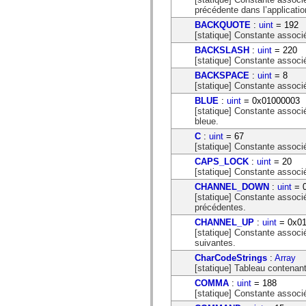
mx.automation.air
précédente dans l’applicatio
mx.automation.delegates
mx.automation.delegates.advancedDataGrid
BACKQUOTE
:
uint
= 192
mx.automation.delegates.charts
[statique] Constante associé
mx.automation.delegates.containers
BACKSLASH
:
uint
= 220
mx.automation.delegates.controls
[statique] Constante associé
mx.automation.delegates.controls.dataGridClasses
BACKSPACE
:
uint
= 8
mx.automation.delegates.controls.fileSystemClasses
[statique] Constante associé
mx.automation.delegates.core
mx.automation.delegates.flashflexkit
BLUE
:
uint
= 0x01000003
mx.automation.events
[statique] Constante associ
mx.binding
bleue.
mx.binding.utils
C
:
uint
= 67
mx.charts
[statique] Constante associ
mx.charts.chartClasses
mx.charts.effects
CAPS_LOCK
:
uint
= 20
mx.charts.effects.effectClasses
[statique] Constante associé
mx.charts.events
CHANNEL_DOWN
:
uint
= 
mx.charts.renderers
[statique] Constante associ
mx.charts.series
précédentes.
mx.charts.series.items
mx.charts.series.renderData
CHANNEL_UP
:
uint
= 0x01
mx.charts.styles
[statique] Constante associ
mx.collections
suivantes.
mx.collections.errors
CharCodeStrings
:
Array
mx.containers
[statique] Tableau contenan
mx.containers.accordionClasses
mx.containers.dividedBoxClasses
COMMA
:
uint
= 188
mx.containers.errors
[statique] Constante associé
mx.containers.utilityClasses