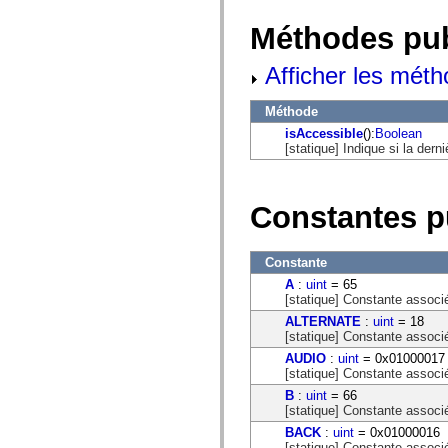
flash.net.dns
flash.net.drm
Méthodes pu
flash.notifications
flash.permissions
flash.printing
Afficher les méth
flash.profiler
flash.sampler
flash.security
Méthode
flash.sensors
isAccessible
():
Boolean
flash.system
[statique] Indique si la der
flash.text
flash.text.engine
flash.text.ime
flash.ui
Constantes p
flash.utils
flash.xml
flashx.textLayout
flashx.textLayout.compose
Constante
flashx.textLayout.container
A
:
uint
= 65
flashx.textLayout.conversion
[statique] Constante associé
flashx.textLayout.edit
flashx.textLayout.elements
ALTERNATE
:
uint
= 18
flashx.textLayout.events
[statique] Constante associé
flashx.textLayout.factory
AUDIO
:
uint
= 0x01000017
flashx.textLayout.formats
[statique] Constante associ
flashx.textLayout.operations
flashx.textLayout.utils
B
:
uint
= 66
flashx.undo
[statique] Constante associ
mx.accessibility
BACK
:
uint
= 0x01000016
mx.automation
[statique] Constante associ