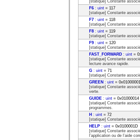
[statique] Constante associ
spark.automation.delegates.components.supportClasses
F6
:
uint
= 117
spark.automation.delegates.skins.spark
[statique] Constante associ
spark.automation.events
spark.collections
F7
:
uint
= 118
spark.components
[statique] Constante associ
spark.components.calendarClasses
F8
:
uint
= 119
spark.components.gridClasses
[statique] Constante associ
spark.components.mediaClasses
spark.components.supportClasses
F9
:
uint
= 120
spark.components.windowClasses
[statique] Constante associ
spark.core
FAST_FORWARD
:
uint
= 0
spark.effects
[statique] Constante associ
spark.effects.animation
lecture avance rapide.
spark.effects.easing
spark.effects.interpolation
G
:
uint
= 71
spark.effects.supportClasses
[statique] Constante associ
spark.events
GREEN
:
uint
= 0x0100000
spark.filters
[statique] Constante associ
spark.formatters
verte.
spark.formatters.supportClasses
spark.globalization
GUIDE
:
uint
= 0x01000014
spark.globalization.supportClasses
[statique] Constante associ
spark.layouts
programmes.
spark.layouts.supportClasses
H
:
uint
= 72
spark.managers
[statique] Constante associ
spark.modules
spark.preloaders
HELP
:
uint
= 0x0100001D
spark.primitives
[statique] Constante associé
spark.primitives.supportClasses
l’application ou de l’aide con
spark.skins