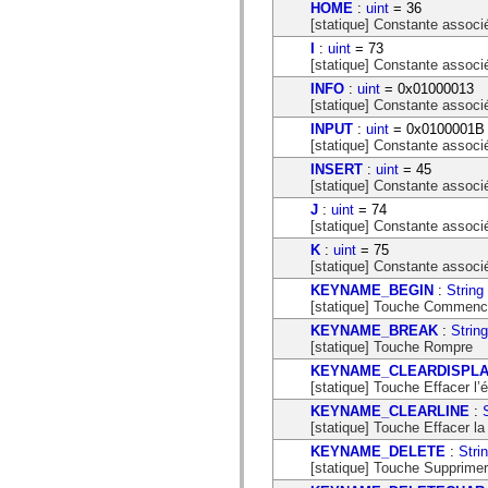
HOME
:
uint
= 36
spark.skins.mobile
[statique] Constante associé
spark.skins.mobile.supportClasses
spark.skins.spark
I
:
uint
= 73
spark.skins.spark.mediaClasses.fullScreen
[statique] Constante associé
spark.skins.spark.mediaClasses.normal
INFO
:
uint
= 0x01000013
spark.skins.spark.windowChrome
[statique] Constante associ
spark.skins.wireframe
INPUT
:
uint
= 0x0100001B
spark.skins.wireframe.mediaClasses
[statique] Constante associ
spark.skins.wireframe.mediaClasses.fullScreen
spark.transitions
INSERT
:
uint
= 45
spark.utils
[statique] Constante associé
spark.validators
J
:
uint
= 74
spark.validators.supportClasses
[statique] Constante associé
Eléments du langage
K
:
uint
= 75
Constantes globales
[statique] Constante associ
Fonctions globales
Opérateurs
KEYNAME_BEGIN
:
String
Instructions, mots clés et directives
[statique] Touche Commenc
Types spéciaux
KEYNAME_BREAK
:
String
Annexes
[statique] Touche Rompre
Nouveautés
KEYNAME_CLEARDISPL
Erreurs de compilation
[statique] Touche Effacer l’
Avertissements du compilateur
Erreurs d’exécution
KEYNAME_CLEARLINE
:
Migration vers ActionScript 3
[statique] Touche Effacer la 
Jeux de caractères pris en charge
KEYNAME_DELETE
:
Stri
Balises MXML uniquement
[statique] Touche Supprimer
Eléments XML de mouvement
Balises Timed Text