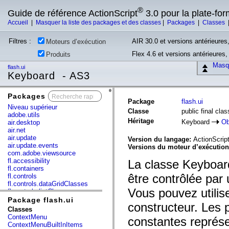
®
Guide de référence ActionScript
3.0 pour la plate-fo
Accueil
|
Masquer la liste des packages et des classes
|
Packages
|
Classes
Filtres :
AIR 30.0 et versions antérieures,
Moteurs d’exécution
Flex 4.6 et versions antérieures
Produits
Masqu
flash.ui
Keyboard - AS3
Packages
x
Package
flash.ui
Niveau supérieur
Classe
public final cla
adobe.utils
Héritage
Keyboard
Ob
air.desktop
air.net
air.update
Version du langage:
ActionScript
air.update.events
Versions du moteur d’exécutio
com.adobe.viewsource
fl.accessibility
La classe Keyboar
fl.containers
être contrôlée par 
fl.controls
fl.controls.dataGridClasses
Vous pouvez utilis
fl.controls.listClasses
fl.controls.progressBarClasses
Package flash.ui
constructeur. Les 
fl.core
Classes
fl.data
ContextMenu
constantes représe
fl.display
ContextMenuBuiltInItems