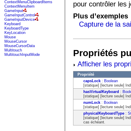
fl.events
ContextMenuClipboardItems
pour contrôler les 
fl.ik
ContextMenuItem
fl.lang
GameInput
fl.livepreview
Plus d’exemples
GameInputControl
fl.managers
GameInputDevice
fl.motion
Capture de la sai
Keyboard
fl.motion.easing
KeyboardType
fl.rsl
KeyLocation
fl.text
Mouse
fl.transitions
MouseCursor
fl.transitions.easing
MouseCursorData
fl.video
Propriétés p
Multitouch
flash.accessibility
MultitouchInputMode
flash.concurrent
flash.crypto
Afficher les propr
flash.data
flash.desktop
Propriété
flash.display
flash.display3D
capsLock
:
Boolean
flash.display3D.textures
[statique] [lecture seule] In
flash.errors
hasVirtualKeyboard
:
Bool
flash.events
[statique] [lecture seule] Ind
flash.external
flash.filesystem
numLock
:
Boolean
flash.filters
[statique] [lecture seule] In
flash.geom
physicalKeyboardType
:
S
flash.globalization
[statique] [lecture seule] In
flash.html
cas échéant.
flash.media
flash.net