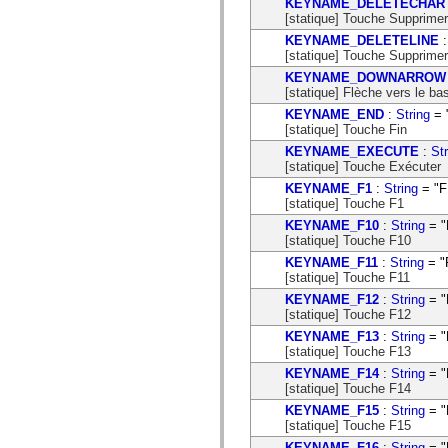
KEYNAME_DELETECHAR
Liste des éléments déconseillés
[statique] Touche Supprimer
Constantes d’implémentation d’accessibilité
KEYNAME_DELETELINE
Utilisation des exemples de code ActionScript
[statique] Touche Supprimer 
Informations juridiques
KEYNAME_DOWNARROW
[statique] Flèche vers le ba
KEYNAME_END
:
String
= 
[statique] Touche Fin
KEYNAME_EXECUTE
:
Str
[statique] Touche Exécuter
KEYNAME_F1
:
String
= "F
[statique] Touche F1
KEYNAME_F10
:
String
= "
[statique] Touche F10
KEYNAME_F11
:
String
= "
[statique] Touche F11
KEYNAME_F12
:
String
= "
[statique] Touche F12
KEYNAME_F13
:
String
= "
[statique] Touche F13
KEYNAME_F14
:
String
= "
[statique] Touche F14
KEYNAME_F15
:
String
= "
[statique] Touche F15
KEYNAME_F16
:
String
= "