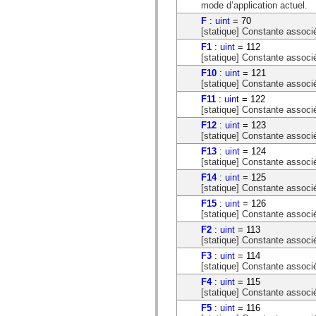
mode d’application actuel.
mx.olap
mx.olap.aggregators
F
:
uint
= 70
mx.preloaders
[statique] Constante associé
mx.printing
F1
:
uint
= 112
mx.resources
[statique] Constante associ
mx.rpc
mx.rpc.events
F10
:
uint
= 121
mx.rpc.http
[statique] Constante associ
mx.rpc.http.mxml
F11
:
uint
= 122
mx.rpc.mxml
[statique] Constante associ
mx.rpc.remoting
mx.rpc.remoting.mxml
F12
:
uint
= 123
mx.rpc.soap
[statique] Constante associ
mx.rpc.soap.mxml
F13
:
uint
= 124
mx.rpc.wsdl
[statique] Constante associ
mx.rpc.xml
mx.skins
F14
:
uint
= 125
mx.skins.halo
[statique] Constante associ
mx.skins.spark
F15
:
uint
= 126
mx.skins.wireframe
[statique] Constante associ
mx.skins.wireframe.windowChrome
mx.states
F2
:
uint
= 113
mx.styles
[statique] Constante associ
mx.utils
F3
:
uint
= 114
mx.validators
[statique] Constante associ
spark.accessibility
F4
:
uint
= 115
spark.automation.delegates
[statique] Constante associ
spark.automation.delegates.components
spark.automation.delegates.components.gridClasses
F5
:
uint
= 116
spark.automation.delegates.components.mediaClasses