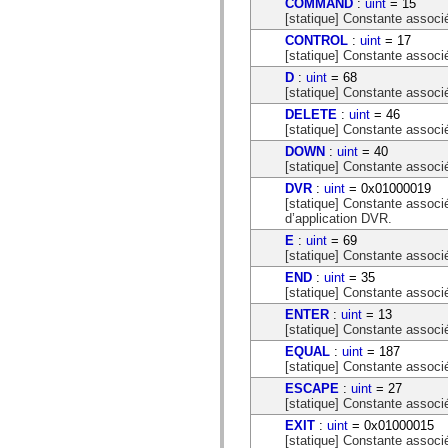
COMMAND
:
uint
= 15
mx.controls
[statique] Constante assoc
mx.controls.advancedDataGridClasses
mx.controls.dataGridClasses
CONTROL
:
uint
= 17
mx.controls.listClasses
[statique] Constante associé
mx.controls.menuClasses
D
:
uint
= 68
mx.controls.olapDataGridClasses
[statique] Constante associ
mx.controls.scrollClasses
mx.controls.sliderClasses
DELETE
:
uint
= 46
mx.controls.textClasses
[statique] Constante associé
mx.controls.treeClasses
DOWN
:
uint
= 40
mx.controls.videoClasses
[statique] Constante associ
mx.core
mx.core.windowClasses
DVR
:
uint
= 0x01000019
mx.effects
[statique] Constante associ
mx.effects.easing
d’application DVR.
mx.effects.effectClasses
E
:
uint
= 69
mx.events
[statique] Constante associ
mx.filters
END
:
uint
= 35
mx.flash
[statique] Constante associé
mx.formatters
mx.geom
ENTER
:
uint
= 13
mx.graphics
[statique] Constante associ
mx.graphics.codec
EQUAL
:
uint
= 187
mx.graphics.shaderClasses
[statique] Constante associ
mx.logging
mx.logging.errors
ESCAPE
:
uint
= 27
mx.logging.targets
[statique] Constante associ
mx.managers
EXIT
:
uint
= 0x01000015
mx.modules
[statique] Constante associ
mx.netmon