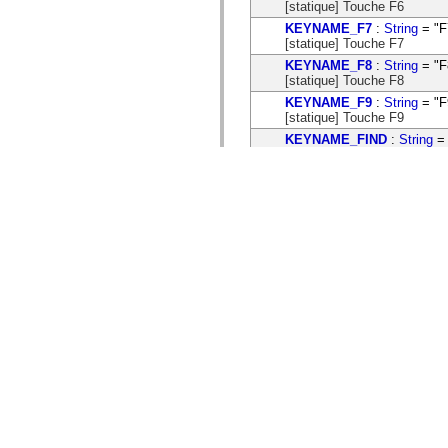
[statique] Touche F6
KEYNAME_F7
:
String
= "F
[statique] Touche F7
KEYNAME_F8
:
String
= "F
[statique] Touche F8
KEYNAME_F9
:
String
= "F
[statique] Touche F9
KEYNAME_FIND
:
String
= 
[statique] Touche Recherch
KEYNAME_HELP
:
String
=
[statique] Touche Aide
KEYNAME_HOME
:
String
[statique] Touche Départ
KEYNAME_INSERT
:
Strin
[statique] Touche Insertion
KEYNAME_INSERTCHAR
[statique] Touche Insérer le
KEYNAME_INSERTLINE
:
[statique] Touche Insérer la 
KEYNAME_LEFTARROW
[statique] Flèche gauche
KEYNAME_MENU
:
String
[statique] Touche Menu
KEYNAME_MODESWITCH