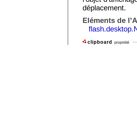
déplacement.
Eléments de l’
flash.desktop.
clipboard
propriété
public var cl
Version du langage:
Act
Versions du moteur d’exécu
Objet Clipboard 
déplacement.
Si l’objet qui d
domaine de sécur
peut uniquement 
nativeDragDro