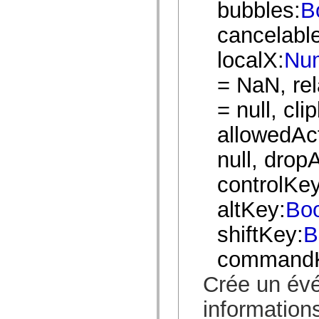
bubbles:
B
mx.olap
mx.olap.aggregators
cancelable
mx.preloaders
mx.printing
mx.resources
localX:
Nu
mx.rpc
mx.rpc.events
= NaN, rel
mx.rpc.http
mx.rpc.http.mxml
= null, cli
mx.rpc.mxml
mx.rpc.remoting
mx.rpc.remoting.mxml
allowedAc
mx.rpc.soap
mx.rpc.soap.mxml
null, drop
mx.rpc.wsdl
mx.rpc.xml
controlKey
mx.skins
mx.skins.halo
mx.skins.spark
altKey:
Bo
mx.skins.wireframe
mx.skins.wireframe.windowChrome
shiftKey:
B
mx.states
mx.styles
command
mx.utils
mx.validators
spark.accessibility
Crée un év
spark.automation.delegates
spark.automation.delegates.components
information
spark.automation.delegates.components.gridClasses
spark.automation.delegates.components.mediaClasses