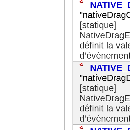
NATIVE
spark.skins.mobile
spark.skins.mobile.supportClasses
"nativeDrag
spark.skins.spark
spark.skins.spark.mediaClasses.fullScreen
spark.skins.spark.mediaClasses.normal
[statique]
spark.skins.spark.windowChrome
spark.skins.wireframe
NativeDra
spark.skins.wireframe.mediaClasses
spark.skins.wireframe.mediaClasses.fullScreen
définit la va
spark.transitions
spark.utils
spark.validators
d’événement
spark.validators.supportClasses
Eléments du langage
NATIVE
Constantes globales
Fonctions globales
"nativeDrag
Opérateurs
Instructions, mots clés et directives
Types spéciaux
[statique]
Annexes
Nouveautés
NativeDra
Erreurs de compilation
Avertissements du compilateur
définit la va
Erreurs d’exécution
Migration vers ActionScript 3
d’événement
Jeux de caractères pris en charge
Balises MXML uniquement
Eléments XML de mouvement
Balises Timed Text