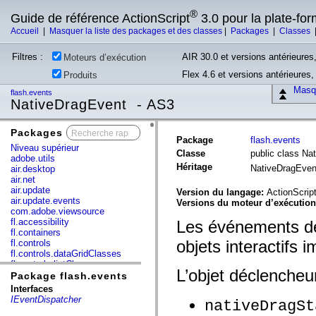
®
Guide de référence ActionScript
3.0 pour la plate-fo
Accueil
|
Masquer la liste des packages et des classes
|
Packages
|
Classes
Filtres :
AIR 30.0 et versions antérieures,
Moteurs d’exécution
Flex 4.6 et versions antérieures
Produits
Masqu
flash.events
NativeDragEvent - AS3
Packages
x
Package
flash.events
Niveau supérieur
Classe
public class Na
adobe.utils
Héritage
NativeDragEve
air.desktop
air.net
air.update
Version du langage:
ActionScript
air.update.events
Versions du moteur d’exécutio
com.adobe.viewsource
fl.accessibility
Les événements de 
fl.containers
objets interactifs 
fl.controls
fl.controls.dataGridClasses
fl.controls.listClasses
L’objet déclencheur
fl.controls.progressBarClasses
Package flash.events
fl.core
Interfaces
fl.data
IEventDispatcher
nativeDragSt
fl.display