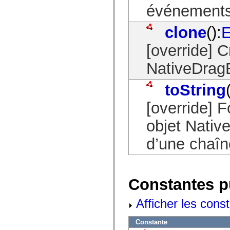
événements 
spark.automation.delegates.components.supportClasses
spark.automation.delegates.skins.spark
spark.automation.events
clone
():
E
spark.collections
spark.components
spark.components.calendarClasses
[override] 
spark.components.gridClasses
spark.components.mediaClasses
NativeDrag
spark.components.supportClasses
spark.components.windowClasses
spark.core
toString
spark.effects
spark.effects.animation
[override] F
spark.effects.easing
spark.effects.interpolation
objet Nativ
spark.effects.supportClasses
spark.events
spark.filters
d’une chaîn
spark.formatters
spark.formatters.supportClasses
spark.globalization
spark.globalization.supportClasses
spark.layouts
Constantes p
spark.layouts.supportClasses
spark.managers
spark.modules
Afficher les cons
spark.preloaders
spark.primitives
spark.primitives.supportClasses
Constante
spark.skins