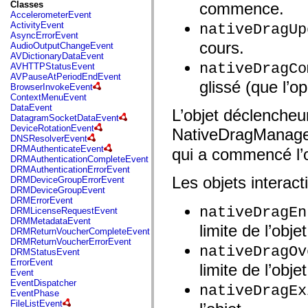
fl.events
Classes
commence.
fl.ik
AccelerometerEvent
fl.lang
ActivityEvent
nativeDragUp
fl.livepreview
AsyncErrorEvent
fl.managers
cours.
AudioOutputChangeEvent
fl.motion
AVDictionaryDataEvent
fl.motion.easing
nativeDragCo
AVHTTPStatusEvent
fl.rsl
AVPauseAtPeriodEndEvent
glissé (que l’o
fl.text
BrowserInvokeEvent
fl.transitions
ContextMenuEvent
fl.transitions.easing
DataEvent
L’objet déclencheur 
fl.video
DatagramSocketDataEvent
flash.accessibility
DeviceRotationEvent
NativeDragManager
flash.concurrent
DNSResolverEvent
flash.crypto
DRMAuthenticateEvent
qui a commencé l’o
flash.data
DRMAuthenticationCompleteEvent
flash.desktop
DRMAuthenticationErrorEvent
flash.display
Les objets interacti
DRMDeviceGroupErrorEvent
flash.display3D
DRMDeviceGroupEvent
flash.display3D.textures
DRMErrorEvent
flash.errors
nativeDragEn
DRMLicenseRequestEvent
flash.events
DRMMetadataEvent
limite de l’objet
flash.external
DRMReturnVoucherCompleteEvent
flash.filesystem
DRMReturnVoucherErrorEvent
nativeDragOv
flash.filters
DRMStatusEvent
flash.geom
ErrorEvent
limite de l’objet
flash.globalization
Event
flash.html
EventDispatcher
nativeDragEx
flash.media
EventPhase
flash.net
FileListEvent