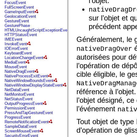
l’objet.
flash.net.dns
FocusEvent
flash.net.drm
FullScreenEvent
nativeDragDr
flash.notifications
GameInputEvent
flash.permissions
sur l’objet et 
GeolocationEvent
flash.printing
GestureEvent
flash.profiler
précédent app
GesturePhase
flash.sampler
HTMLUncaughtScriptExceptionEvent
flash.security
HTTPStatusEvent
Généralement, le 
flash.sensors
IMEEvent
flash.system
InvokeEvent
é
flash.text
nativeDragOver
IOErrorEvent
flash.text.engine
KeyboardEvent
autorisées pour dét
flash.text.ime
LocationChangeEvent
flash.ui
MediaEvent
l’opération de dépô
flash.utils
MouseEvent
flash.xml
NativeDragEvent
cible éligible, le 
flashx.textLayout
NativeProcessExitEvent
flashx.textLayout.compose
NativeWindowBoundsEvent
NativeDragManag
flashx.textLayout.container
NativeWindowDisplayStateEvent
flashx.textLayout.conversion
NetDataEvent
référence à l’objet.
flashx.textLayout.edit
NetMonitorEvent
flashx.textLayout.elements
l’objet désigné, ce
NetStatusEvent
flashx.textLayout.events
OutputProgressEvent
flashx.textLayout.factory
l’événement
nati
PermissionEvent
flashx.textLayout.formats
PressAndTapGestureEvent
flashx.textLayout.operations
ProgressEvent
Tout objet de type 
flashx.textLayout.utils
RemoteNotificationEvent
flashx.undo
SampleDataEvent
d’opération de gli
mx.accessibility
ScreenMouseEvent
mx.automation
SecurityErrorEvent