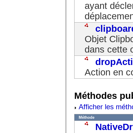
mx.controls
ayant décle
mx.controls.advancedDataGridClasses
mx.controls.dataGridClasses
déplacemen
mx.controls.listClasses
mx.controls.menuClasses
mx.controls.olapDataGridClasses
clipboar
mx.controls.scrollClasses
mx.controls.sliderClasses
Objet Clipb
mx.controls.textClasses
mx.controls.treeClasses
dans cette 
mx.controls.videoClasses
mx.core
mx.core.windowClasses
dropAct
mx.effects
mx.effects.easing
mx.effects.effectClasses
Action en c
mx.events
mx.filters
mx.flash
mx.formatters
mx.geom
Méthodes pu
mx.graphics
mx.graphics.codec
mx.graphics.shaderClasses
Afficher les méth
mx.logging
mx.logging.errors
Méthode
mx.logging.targets
mx.managers
NativeD
mx.modules
mx.netmon