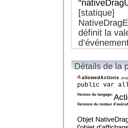
"nativeDrag
[statique]
NativeDra
définit la va
d’événement
Détails de la 
allowedActions
prop
public var al
Version du langage:
Act
Versions du moteur d’exécu
Objet NativeDrag
l’objet d’afficha