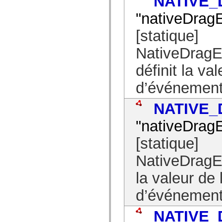
NATIVE
Liste des éléments déconseillés
"nativeDragE
Constantes d’implémentation d’accessibilité
Utilisation des exemples de code ActionScript
Informations juridiques
[statique]
NativeDra
définit la va
d’événement
NATIVE_
"nativeDragE
[statique]
NativeDrag
la valeur de 
d’événement
NATIVE