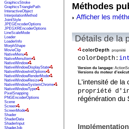
flash.net.dns
GraphicsStroke
Méthodes pu
flash.net.drm
GraphicsTrianglePath
flash.notifications
InteractiveObject
flash.permissions
Afficher les méth
InterpolationMethod
flash.printing
JointStyle
flash.profiler
JPEGEncoderOptions
flash.sampler
JPEGXREncoderOptions
flash.security
LineScaleMode
flash.sensors
Détails de la 
Loader
flash.system
LoaderInfo
flash.text
MorphShape
flash.text.engine
colorDepth
MovieClip
propriété
flash.text.ime
NativeMenu
colorDepth:
in
flash.ui
NativeMenuItem
flash.utils
NativeWindow
flash.xml
NativeWindowDisplayState
Version du langage:
ActionSc
flashx.textLayout
NativeWindowInitOptions
Versions du moteur d’exécu
flashx.textLayout.compose
NativeWindowRenderMode
flashx.textLayout.container
L'intensité de l
NativeWindowResize
flashx.textLayout.conversion
NativeWindowSystemChrome
flashx.textLayout.edit
NativeWindowType
propriété d'i
flashx.textLayout.elements
PixelSnapping
flashx.textLayout.events
régénération du
PNGEncoderOptions
flashx.textLayout.factory
Scene
flashx.textLayout.formats
Screen
flashx.textLayout.operations
ScreenMode
flashx.textLayout.utils
Shader
flashx.undo
ShaderData
mx.accessibility
ShaderInput
Implémentation
mx.automation
ShaderJob