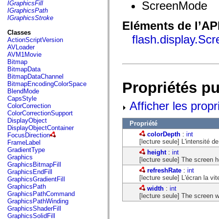
fl.events
ScreenMode
IGraphicsFill
fl.ik
IGraphicsPath
fl.lang
IGraphicsStroke
fl.livepreview
Eléments de l’AP
fl.managers
Classes
flash.display.S
fl.motion
ActionScriptVersion
fl.motion.easing
AVLoader
fl.rsl
AVM1Movie
fl.text
Bitmap
fl.transitions
BitmapData
fl.transitions.easing
BitmapDataChannel
fl.video
Propriétés p
BitmapEncodingColorSpace
flash.accessibility
BlendMode
flash.concurrent
CapsStyle
Afficher les propr
flash.crypto
ColorCorrection
flash.data
ColorCorrectionSupport
flash.desktop
DisplayObject
Propriété
flash.display
DisplayObjectContainer
flash.display3D
colorDepth
:
int
FocusDirection
flash.display3D.textures
[lecture seule] L'intensité 
FrameLabel
flash.errors
GradientType
height
:
int
flash.events
Graphics
[lecture seule] The screen h
flash.external
GraphicsBitmapFill
flash.filesystem
refreshRate
:
int
GraphicsEndFill
flash.filters
[lecture seule] L'écran la v
GraphicsGradientFill
flash.geom
GraphicsPath
width
:
int
flash.globalization
GraphicsPathCommand
[lecture seule] The screen w
flash.html
GraphicsPathWinding
flash.media
GraphicsShaderFill
flash.net
GraphicsSolidFill