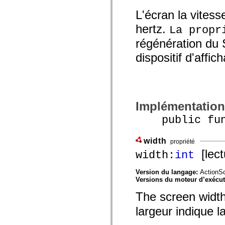
mx.controls
mx.controls.advancedDataGridClasses
L'écran la vites
mx.controls.dataGridClasses
hertz.
mx.controls.listClasses
La propr
mx.controls.menuClasses
régénération du 
mx.controls.olapDataGridClasses
mx.controls.scrollClasses
dispositif d'affi
mx.controls.sliderClasses
mx.controls.textClasses
mx.controls.treeClasses
mx.controls.videoClasses
mx.core
mx.core.windowClasses
mx.effects
Implémentation
mx.effects.easing
mx.effects.effectClasses
public funct
mx.events
mx.filters
mx.flash
width
propriété
mx.formatters
[lect
width:
int
mx.geom
mx.graphics
mx.graphics.codec
Version du langage:
ActionSc
mx.graphics.shaderClasses
Versions du moteur d’exécu
mx.logging
mx.logging.errors
The screen width
mx.logging.targets
mx.managers
largeur indique 
mx.modules
mx.netmon