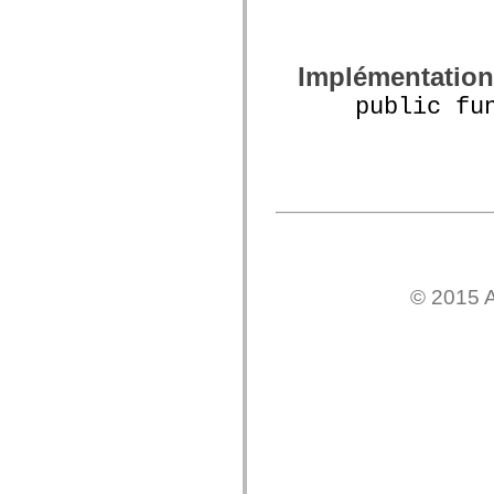
mx.olap
mx.olap.aggregators
mx.preloaders
mx.printing
Implémentation
mx.resources
mx.rpc
public func
mx.rpc.events
mx.rpc.http
mx.rpc.http.mxml
mx.rpc.mxml
mx.rpc.remoting
mx.rpc.remoting.mxml
mx.rpc.soap
mx.rpc.soap.mxml
mx.rpc.wsdl
mx.rpc.xml
mx.skins
mx.skins.halo
© 2015 A
mx.skins.spark
mx.skins.wireframe
mx.skins.wireframe.windowChrome
mx.states
mx.styles
mx.utils
mx.validators
spark.accessibility
spark.automation.delegates
spark.automation.delegates.components
spark.automation.delegates.components.gridClasses
spark.automation.delegates.components.mediaClasses