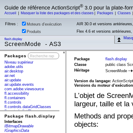
®
Guide de référence ActionScript
3.0 pour la plate-fo
Accueil
|
Masquer la liste des packages et des classes
|
Packages
|
Classes
Filtres :
AIR 30.0 et versions antérieures,
Moteurs d’exécution
Flex 4.6 et versions antérieures
Produits
Masqu
flash.display
ScreenMode - AS3
Packages
x
Package
flash.display
Niveau supérieur
Classe
public class S
adobe.utils
Héritage
ScreenMode
air.desktop
air.net
air.update
Version du langage:
ActionScript
air.update.events
Versions du moteur d’exécutio
com.adobe.viewsource
fl.accessibility
L'objet de ScreenM
fl.containers
largeur, taille et l
fl.controls
fl.controls.dataGridClasses
fl.controls.listClasses
Methods and prope
fl.controls.progressBarClasses
Package flash.display
fl.core
Interfaces
objects:
fl.data
IBitmapDrawable
fl.display
IGraphicsData