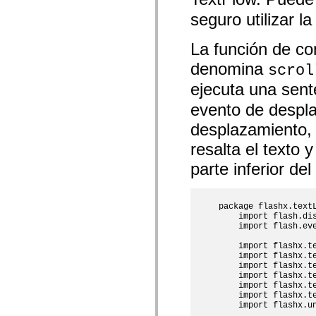
mx.olap
seguro utilizar l
mx.olap.aggregators
mx.preloaders
mx.printing
La función de co
mx.resources
mx.rpc
denomina
scrol
mx.rpc.events
mx.rpc.http
ejecuta una sen
mx.rpc.http.mxml
mx.rpc.mxml
evento de despla
mx.rpc.remoting
mx.rpc.remoting.mxml
desplazamiento, 
mx.rpc.soap
mx.rpc.soap.mxml
resalta el texto 
mx.rpc.wsdl
parte inferior de
mx.rpc.xml
mx.skins
mx.skins.halo
mx.skins.spark
package flashx.textL
mx.skins.wireframe
    import flash.dis
mx.skins.wireframe.windowChrome
    import flash.eve
mx.states
mx.styles
    import flashx.te
mx.utils
    import flashx.te
mx.validators
    import flashx.te
spark.accessibility
    import flashx.te
spark.automation.delegates
    import flashx.te
spark.automation.delegates.components
    import flashx.te
spark.automation.delegates.components.gridClasses
    import flashx.un
spark.automation.delegates.components.mediaClasses