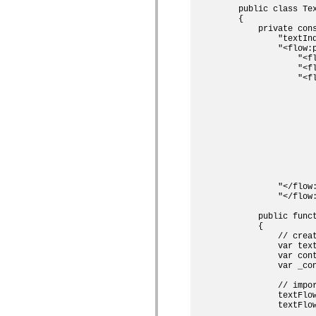
spark.automation.delegates.components.supportClasses
    public class Tex
spark.automation.delegates.skins.spark
    {        

        private con
spark.automation.events
            "textIn
spark.collections
            "<flow:p
spark.components
                "<fl
spark.components.calendarClasses
                "<fl
spark.components.gridClasses
                "<f
spark.components.mediaClasses
                   
spark.components.supportClasses
                   
spark.components.windowClasses
                   
spark.core
                   
spark.effects
                   
spark.effects.animation
                   
spark.effects.easing
                   
spark.effects.interpolation
                   
spark.effects.supportClasses
                   
                   
spark.events
            "</flow:
spark.filters
            "</flow:
spark.formatters
spark.formatters.supportClasses
        public funct
spark.globalization
        {

spark.globalization.supportClasses
            // crea
spark.layouts
            var text
spark.layouts.supportClasses
            var cont
spark.managers
            var _co
spark.modules
spark.preloaders
            // impo
spark.primitives
            textFlo
spark.primitives.supportClasses
            textFlow
spark.skins