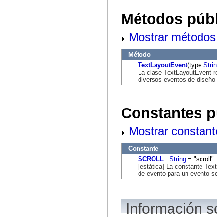
flash.net.dns
flash.net.drm
Métodos públ
flash.notifications
flash.permissions
flash.printing
Mostrar métodos 
flash.profiler
flash.sampler
flash.security
Método
flash.sensors
TextLayoutEvent
(type:
Stri
flash.system
La clase TextLayoutEvent re
flash.text
diversos eventos de diseño 
flash.text.engine
flash.text.ime
flash.ui
flash.utils
Constantes p
flash.xml
flashx.textLayout
flashx.textLayout.compose
Mostrar constant
flashx.textLayout.container
flashx.textLayout.conversion
flashx.textLayout.edit
Constante
flashx.textLayout.elements
SCROLL
:
String
= "scroll"
flashx.textLayout.events
[estática] La constante Tex
flashx.textLayout.factory
de evento para un evento scr
flashx.textLayout.formats
flashx.textLayout.operations
flashx.textLayout.utils
flashx.undo
Información s
mx.accessibility
mx.automation