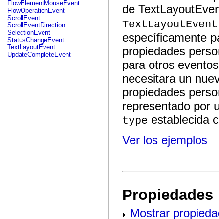
fl.events
FlowElementMouseEvent
de TextLayoutEven
fl.ik
FlowOperationEvent
fl.lang
ScrollEvent
TextLayoutEvent
fl.livepreview
ScrollEventDirection
fl.managers
SelectionEvent
específicamente pa
fl.motion
StatusChangeEvent
fl.motion.easing
TextLayoutEvent
propiedades perso
fl.rsl
UpdateCompleteEvent
fl.text
para otros eventos
fl.transitions
fl.transitions.easing
necesitara un nuev
fl.video
flash.accessibility
propiedades perso
flash.concurrent
representado por 
flash.crypto
flash.data
establecida c
flash.desktop
type
flash.display
flash.display3D
Ver los ejemplos
flash.display3D.textures
flash.errors
flash.events
flash.external
flash.filesystem
flash.filters
flash.geom
Propiedades 
flash.globalization
flash.html
flash.media
Mostrar propieda
flash.net