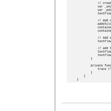
            // creat
spark.skins.mobile
            var _und
spark.skins.mobile.supportClasses
            var _ed
spark.skins.spark
            textFlow
spark.skins.spark.mediaClasses.fullScreen
spark.skins.spark.mediaClasses.normal
            // Add c
spark.skins.spark.windowChrome
            addChild
spark.skins.wireframe
            containe
spark.skins.wireframe.mediaClasses
            containe
spark.skins.wireframe.mediaClasses.fullScreen
spark.transitions
            // Add 
spark.utils
            textFlo
spark.validators
spark.validators.supportClasses
            // add 
            textFlow
Elementos del lenguaje
            textFlow
Constantes globales
        }

Funciones globales
Operadores
        private func
Sentencias, palabras clave y directivas
            trace ("
Tipos especiales
        }

    }

Apéndices
Novedades
Errores del compilador
Advertencias del compilador
Errores en tiempo de ejecución
Migración a ActionScript 3
Conjuntos de caracteres admitidos
Solo etiquetas MXML
Elementos Motion XML
Etiquetas de texto temporizado