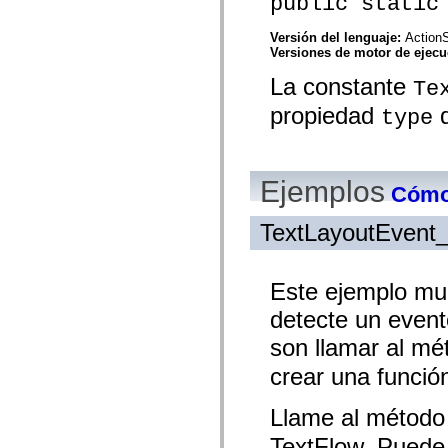
public static
mx.controls
mx.controls.advancedDataGridClasses
Versión del lenguaje:
ActionS
mx.controls.dataGridClasses
Versiones de motor de ejec
mx.controls.listClasses
mx.controls.menuClasses
La constante
mx.controls.olapDataGridClasses
Te
mx.controls.scrollClasses
propiedad
d
type
mx.controls.sliderClasses
mx.controls.textClasses
mx.controls.treeClasses
mx.controls.videoClasses
mx.core
Ejemplos
mx.core.windowClasses
Cómo 
mx.effects
mx.effects.easing
TextLayoutEvent
mx.effects.effectClasses
mx.events
mx.filters
mx.flash
Este ejemplo mu
mx.formatters
mx.geom
detecte un event
mx.graphics
mx.graphics.codec
son llamar al m
mx.graphics.shaderClasses
mx.logging
crear una funció
mx.logging.errors
mx.logging.targets
Llame al métod
mx.managers
mx.modules
TextFlow. Puede 
mx.netmon