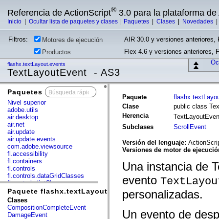
®
Referencia de ActionScript
3.0 para la plataforma d
Inicio
|
Ocultar lista de paquetes y clases
|
Paquetes
|
Clases
|
Novedades
Filtros:
AIR 30.0 y versiones anteriores, 
Motores de ejecución
Flex 4.6 y versiones anteriores, 
Productos
Ocu
flashx.textLayout.events
TextLayoutEvent - AS3
Paquetes
x
Paquete
flashx.textLayo
Nivel superior
Clase
public class Te
adobe.utils
Herencia
TextLayoutEve
air.desktop
air.net
Subclases
ScrollEvent
air.update
air.update.events
Versión del lenguaje:
ActionScri
com.adobe.viewsource
Versiones de motor de ejecuci
fl.accessibility
fl.containers
Una instancia de 
fl.controls
fl.controls.dataGridClasses
evento
TextLayou
fl.controls.listClasses
fl.controls.progressBarClasses
Paquete flashx.textLayout.events
personalizadas.
fl.core
Clases
fl.data
CompositionCompleteEvent
Un evento de desp
fl.display
DamageEvent