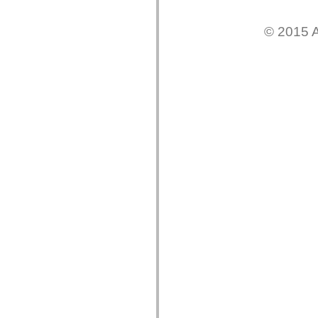
Lista de elementos desfasados
Constantes de implementación de accesibilidad
© 2015 A
Cómo utilizar ejemplos de ActionScript
Avisos legales