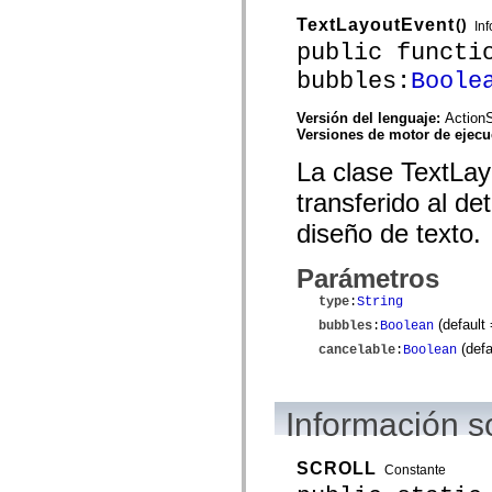
mx.automation.air
mx.automation.delegates
TextLayoutEvent
()
In
mx.automation.delegates.advancedDataGrid
public functi
mx.automation.delegates.charts
mx.automation.delegates.containers
bubbles:
Boole
mx.automation.delegates.controls
mx.automation.delegates.controls.dataGridClasses
Versión del lenguaje:
ActionS
mx.automation.delegates.controls.fileSystemClasses
Versiones de motor de ejec
mx.automation.delegates.core
mx.automation.delegates.flashflexkit
La clase TextLay
mx.automation.events
mx.binding
transferido al d
mx.binding.utils
mx.charts
diseño de texto.
mx.charts.chartClasses
mx.charts.effects
mx.charts.effects.effectClasses
Parámetros
mx.charts.events
type
:
String
mx.charts.renderers
mx.charts.series
(default
bubbles
:
Boolean
mx.charts.series.items
(defa
cancelable
:
Boolean
mx.charts.series.renderData
mx.charts.styles
mx.collections
mx.collections.errors
Información s
mx.containers
mx.containers.accordionClasses
mx.containers.dividedBoxClasses
SCROLL
mx.containers.errors
Constante
mx.containers.utilityClasses