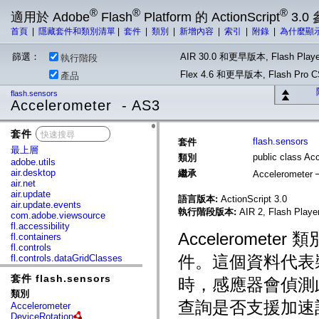
®
®
®
適用於 Adobe
Flash
Platform 的 ActionScript
3.0
首頁
|
隱藏套件和類別清單
|
套件
|
類別
|
新增內容
|
索引
|
附錄
|
為什麼顯
篩選：
AIR 30.0 和更早版本, Flash Playe
執行階段
Flex 4.6 和更早版本, Flash Pr
產品
flash.sensors
Accelerometer - AS3
套件
x
flash.sensors
套件
最上層
public class Ac
類別
adobe.utils
air.desktop
繼承
Accelerometer
air.net
air.update
語言版本:
ActionScript 3.0
air.update.events
執行階段版本:
AIR 2, Flash Player
com.adobe.viewsource
fl.accessibility
Accelerome
fl.containers
fl.controls
件。這個資料代表
fl.controls.dataGridClasses
fl.controls.listClasses
套件 flash.sensors
fl.controls.progressBarClasses
時，感應器會偵測此移
fl.core
類別
fl.data
查詢是否支援加速
Accelerometer
fl.display
DeviceRotation