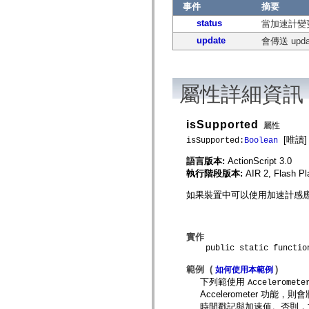
事件
摘要
mx.controls
mx.controls.advancedDataGridClasses
status
當加速計變
mx.controls.dataGridClasses
mx.controls.listClasses
update
會傳送 up
mx.controls.menuClasses
mx.controls.olapDataGridClasses
mx.controls.scrollClasses
mx.controls.sliderClasses
屬性詳細資訊
mx.controls.textClasses
mx.controls.treeClasses
mx.controls.videoClasses
mx.core
isSupported
屬性
mx.core.windowClasses
[唯讀]
isSupported:
Boolean
mx.effects
mx.effects.easing
語言版本:
ActionScript 3.0
mx.effects.effectClasses
mx.events
執行階段版本:
AIR 2, Flash Pl
mx.filters
mx.flash
如果裝置中可以使用加速計感
mx.formatters
mx.geom
mx.graphics
mx.graphics.codec
實作
mx.graphics.shaderClasses
public static function 
mx.logging
mx.logging.errors
範例 (
)
如何使用本範例
mx.logging.targets
下列範使用
Acceleromete
mx.managers
Accelerometer 功
mx.modules
時間戳記與加速值。否則，
mx.netmon