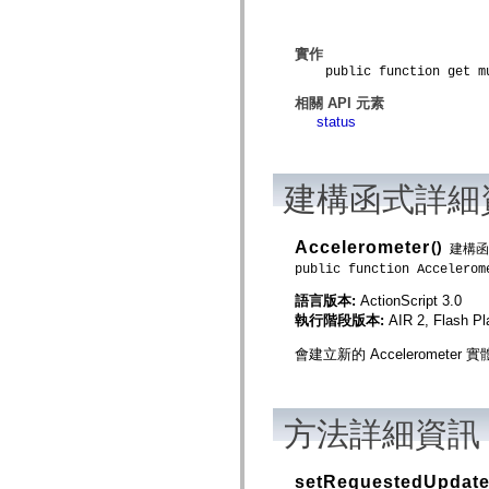
spark.automation.delegates.components.supportClasses
spark.automation.delegates.skins.spark
spark.automation.events
實作
spark.collections
public function get mu
spark.components
spark.components.calendarClasses
相關 API 元素
spark.components.gridClasses
status
spark.components.mediaClasses
spark.components.supportClasses
spark.components.windowClasses
spark.core
建構函式詳細
spark.effects
spark.effects.animation
spark.effects.easing
spark.effects.interpolation
Accelerometer
()
建構函
spark.effects.supportClasses
public function Accelerom
spark.events
spark.filters
語言版本:
ActionScript 3.0
spark.formatters
執行階段版本:
AIR 2, Flash Pl
spark.formatters.supportClasses
spark.globalization
會建立新的 Accelerometer 
spark.globalization.supportClasses
spark.layouts
spark.layouts.supportClasses
spark.managers
方法詳細資訊
spark.modules
spark.preloaders
spark.primitives
spark.primitives.supportClasses
setRequestedUpdateI