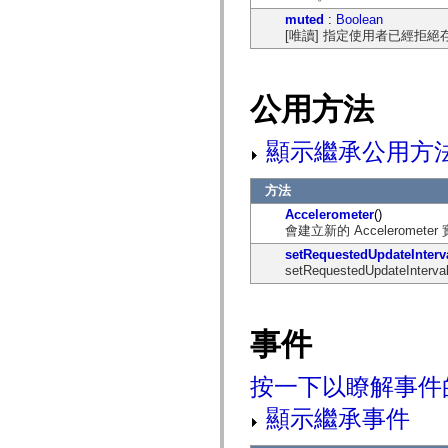
mx.automation.air
muted
:
Boolean
mx.automation.delegates
[唯讀] 指定使用者已經拒絕存取加速
mx.automation.delegates.advancedDataGrid
mx.automation.delegates.charts
mx.automation.delegates.containers
mx.automation.delegates.controls
mx.automation.delegates.controls.dataGridClasses
公用方法
mx.automation.delegates.controls.fileSystemClasses
mx.automation.delegates.core
mx.automation.delegates.flashflexkit
顯示繼承公用方
mx.automation.events
mx.binding
mx.binding.utils
方法
mx.charts
Accelerometer
()
mx.charts.chartClasses
會建立新的 Accelerometer
mx.charts.effects
mx.charts.effects.effectClasses
setRequestedUpdateInterv
mx.charts.events
setRequestedUpdate
mx.charts.renderers
mx.charts.series
mx.charts.series.items
mx.charts.series.renderData
事件
mx.charts.styles
mx.collections
mx.collections.errors
按一下以瞭解事件
mx.containers
mx.containers.accordionClasses
顯示繼承事件
mx.containers.dividedBoxClasses
mx.containers.errors
mx.containers.utilityClasses