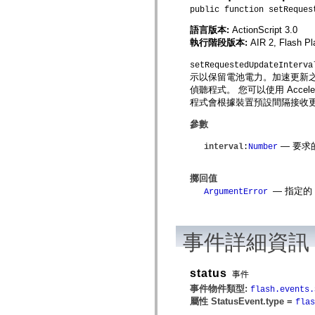
spark.skins
public function setReques
spark.skins.mobile
spark.skins.mobile.supportClasses
語言版本:
ActionScript 3.0
spark.skins.spark
執行階段版本:
AIR 2, Flash Pl
spark.skins.spark.mediaClasses.fullScreen
spark.skins.spark.mediaClasses.normal
spark.skins.spark.windowChrome
setRequestedUpdateInterva
spark.skins.wireframe
示以保留電池電力。加速更新
spark.skins.wireframe.mediaClasses
偵聽程式。 您可以使用 Accele
spark.skins.wireframe.mediaClasses.fullScreen
程式會根據裝置預設間隔接收
spark.transitions
spark.utils
參數
spark.validators
spark.validators.supportClasses
— 要求
interval
:
Number
語言元素
全域常數
擲回值
全域函數
— 指定的
運算子
ArgumentError
陳述式、關鍵字和指令
特殊類型
附錄
事件詳細資訊
新增內容
編譯器錯誤
編譯器警告
status
事件
執行階段錯誤
事件物件類型:
flash.events.
移轉至 ActionScript 3
屬性 StatusEvent.type =
flas
支援的字元集