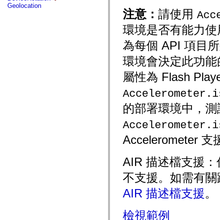
fl.events
Geolocation
fl.ik
注意：
請使用
Acc
fl.lang
fl.livepreview
環境是否有能力使用此
fl.managers
fl.motion
為每個 API 項
fl.motion.easing
fl.rsl
環境會決定此功能的可
fl.text
fl.transitions
屬性為 Flash P
fl.transitions.easing
fl.video
flash.accessibility
Accelerometer.i
flash.concurrent
flash.crypto
的部署環境中，測試 
flash.data
flash.desktop
Accelerometer.i
flash.display
flash.display3D
Acceleromete
flash.display3D.textures
flash.errors
flash.events
AIR 描述檔支援
flash.external
flash.filesystem
不支援。如需有關跨
flash.filters
flash.geom
AIR 描述檔支援
。
flash.globalization
flash.html
flash.media
檢視範例
flash.net