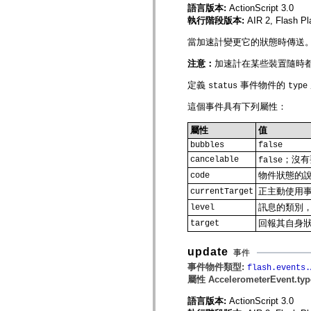
僅限 MXML 標籤
語言版本:
ActionScript 3.0
移動 XML 元素
執行階段版本:
AIR 2, Flash Pl
Timed Text 標籤
當加速計變更它的狀態時傳送
不建議元素清單
AccessibilityImplementation 常數
注意：
加速計在某些裝置隨時都可
如何使用 ActionScript 範例
法律聲明
定義
事件物件的
status
type
這個事件具有下列屬性：
屬性
值
bubbles
false
；沒有
cancelable
false
物件狀態的
code
正主動使用事
currentTarget
訊息的類別
level
回報其自身
target
update
事件
事件物件類型:
flash.events.
屬性 AccelerometerEvent.ty
語言版本:
ActionScript 3.0