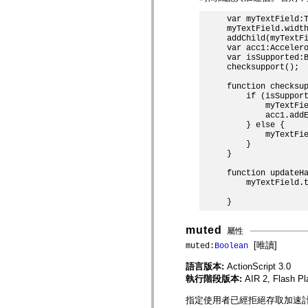
mx.olap
mx.olap.aggregators
var myTextField:T
myTextField.width
mx.preloaders
addChild(myTextFi
mx.printing
var acc1:Accelero
mx.resources
var isSupported:B
mx.rpc
checksupport();

mx.rpc.events
mx.rpc.http
function checksup
mx.rpc.http.mxml
    if (isSupport
mx.rpc.mxml
        myTextFie
mx.rpc.remoting
        acc1.addE
mx.rpc.remoting.mxml
    } else {

mx.rpc.soap
        myTextFie
mx.rpc.soap.mxml
    }

mx.rpc.wsdl
}

mx.rpc.xml
function updateHa
mx.skins
    myTextField.
mx.skins.halo
mx.skins.spark
mx.skins.wireframe
mx.skins.wireframe.windowChrome
mx.states
muted
屬性
mx.styles
[唯讀]
mx.utils
muted:
Boolean
mx.validators
語言版本:
ActionScript 3.0
spark.accessibility
spark.automation.delegates
執行階段版本:
AIR 2, Flash Pl
spark.automation.delegates.components
spark.automation.delegates.components.gridClasses
指定使用者已經拒絕存取加速計
spark.automation.delegates.components.mediaClasses