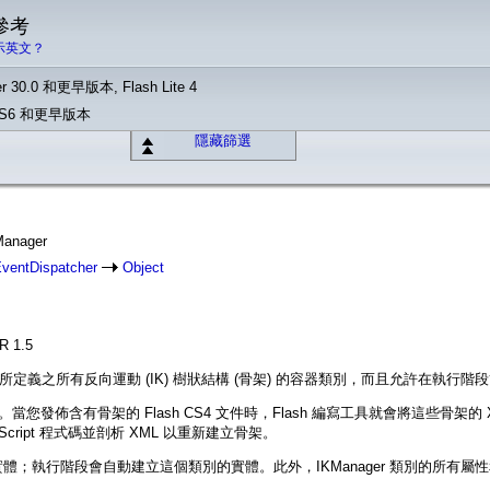
 參考
示英文？
r 30.0 和更早版本, Flash Lite 4
o CS6 和更早版本
隱藏篩選
Manager
ventDispatcher
Object
IR 1.5
件中所定義之所有反向運動 (IK) 樹狀結構 (骨架) 的容器類別，而且允許在執行
。當您發佈含有骨架的 Flash CS4 文件時，Flash 編寫工具就會將這些骨架的 X
tionScript 程式碼並剖析 XML 以重新建立骨架。
別的實體；執行階段會自動建立這個類別的實體。此外，IKManager 類別的所有屬性