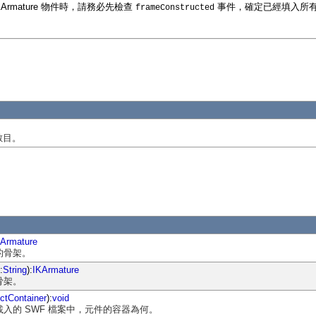
IKArmature 物件時，請務必先檢查
事件，確定已經填入所
frameConstructed
數目。
KArmature
的骨架。
:
String
):
IKArmature
骨架。
ctContainer
):
void
載入的 SWF 檔案中，元件的容器為何。