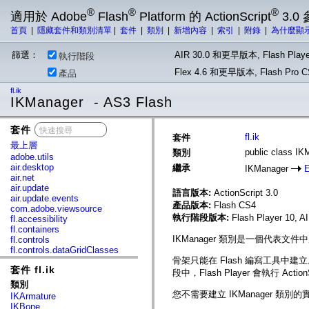
®
®
®
適用於 Adobe
Flash
Platform 的 ActionScript
3.0
首頁
|
隱藏套件和類別清單
|
套件
|
類別
|
新增內容
|
索引
|
附錄
|
為什麼顯
篩選：
AIR 30.0 和更早版本, Flash Playe
執行階段
Flex 4.6 和更早版本, Flash Pr
產品
fl.ik
IKManager - AS3 Flash
套件
x
fl.ik
套件
最上層
public class IK
類別
adobe.utils
air.desktop
繼承
IKManager
E
air.net
air.update
語言版本:
ActionScript 3.0
air.update.events
產品版本:
Flash CS4
com.adobe.viewsource
執行階段版本:
Flash Player 10, A
fl.accessibility
fl.containers
IKManager 類別是一個代表文
fl.controls
fl.controls.dataGridClasses
fl.controls.listClasses
骨架只能在 Flash 編寫工具中建立
套件 fl.ik
fl.controls.progressBarClasses
段中，Flash Player 會執行 Ac
fl.core
類別
fl.data
您不需要建立 IKManager 類
IKArmature
fl.display
IKBone