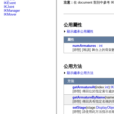
fl.events
注意：
在 document 類別中參考 
IKEvent
fl.ik
IKJoint
fl.lang
IKManager
fl.livepreview
IKMover
fl.managers
fl.motion
fl.motion.easing
公用屬性
fl.rsl
顯示繼承公用屬性
fl.text
fl.transitions
fl.transitions.easing
屬性
fl.video
numArmatures
:
int
flash.accessibility
[靜態] [唯讀] 舞台上的骨架
flash.concurrent
flash.crypto
flash.data
flash.desktop
公用方法
flash.display
flash.display3D
顯示繼承公用方法
flash.display3D.textures
flash.errors
方法
flash.events
flash.external
getArmatureAt
(index:
int
):
I
flash.filesystem
[靜態] 傳回位於指定索引處
flash.filters
flash.geom
getArmatureByName
(name
flash.globalization
[靜態] 傳回具有指定名稱的
flash.html
setStage
(stage:
DisplayObje
flash.media
[靜態] 請使用此方法指示在
flash.net