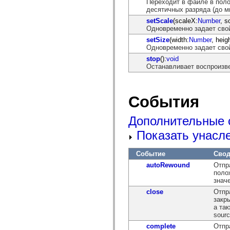
Переходит в файле в поло
десятичных разряда (до м
setScale
(scaleX:
Number
, s
Одновременно задает свой
setSize
(width:
Number
, heig
Одновременно задает сво
stop
():
void
Останавливает воспроизв
События
Дополнительные 
Показать унасл
Событие
Свод
autoRewound
Отпр
поло
значе
close
Отпр
закр
а так
sour
complete
Отпр