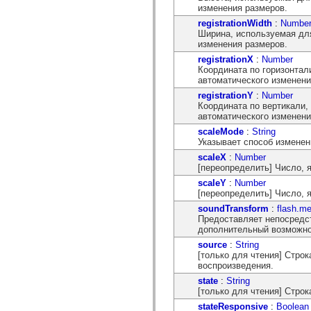
изменения размеров.
spark.automation.delegates.components.supportClasses
spark.automation.delegates.skins.spark
registrationWidth
:
Numbe
spark.automation.events
Ширина, используемая дл
spark.collections
изменения размеров.
spark.components
registrationX
:
Number
spark.components.calendarClasses
Координата по горизонтал
spark.components.gridClasses
автоматического изменени
spark.components.mediaClasses
spark.components.supportClasses
registrationY
:
Number
spark.components.windowClasses
Координата по вертикали
spark.core
автоматического изменени
spark.effects
scaleMode
:
String
spark.effects.animation
Указывает способ изменен
spark.effects.easing
spark.effects.interpolation
scaleX
:
Number
spark.effects.supportClasses
[переопределить] Число,
spark.events
scaleY
:
Number
spark.filters
[переопределить] Число,
spark.formatters
spark.formatters.supportClasses
soundTransform
:
flash.m
spark.globalization
Предоставляет непосредст
spark.globalization.supportClasses
дополнительный возможно
spark.layouts
source
:
String
spark.layouts.supportClasses
[только для чтения] Стро
spark.managers
воспроизведения.
spark.modules
spark.preloaders
state
:
String
spark.primitives
[только для чтения] Стро
spark.primitives.supportClasses
stateResponsive
:
Boolean
spark.skins