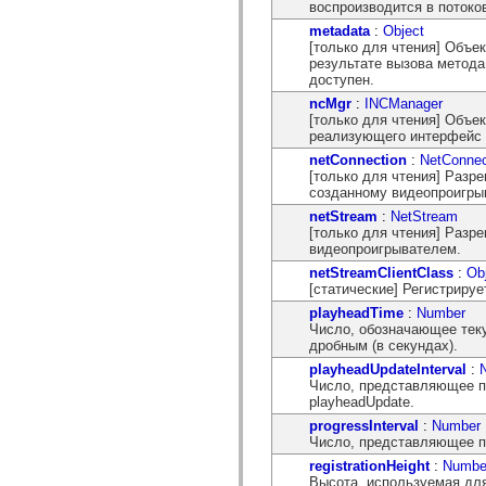
воспроизводится в потоко
mx.olap
mx.olap.aggregators
metadata
:
Object
mx.preloaders
[только для чтения] Объе
mx.printing
результате вызова метода
mx.resources
доступен.
mx.rpc
ncMgr
:
INCManager
mx.rpc.events
[только для чтения] Объе
mx.rpc.http
реализующего интерфейс 
mx.rpc.http.mxml
mx.rpc.mxml
netConnection
:
NetConnec
mx.rpc.remoting
[только для чтения] Разр
mx.rpc.remoting.mxml
созданному видеопроигры
mx.rpc.soap
netStream
:
NetStream
mx.rpc.soap.mxml
[только для чтения] Разр
mx.rpc.wsdl
видеопроигрывателем.
mx.rpc.xml
mx.skins
netStreamClientClass
:
Ob
mx.skins.halo
[статические] Регистрируе
mx.skins.spark
playheadTime
:
Number
mx.skins.wireframe
Число, обозначающее тек
mx.skins.wireframe.windowChrome
дробным (в секундах).
mx.states
mx.styles
playheadUpdateInterval
:
mx.utils
Число, представляющее п
mx.validators
playheadUpdate.
spark.accessibility
progressInterval
:
Number
spark.automation.delegates
Число, представляющее п
spark.automation.delegates.components
registrationHeight
:
Numbe
spark.automation.delegates.components.gridClasses
Высота, используемая дл
spark.automation.delegates.components.mediaClasses