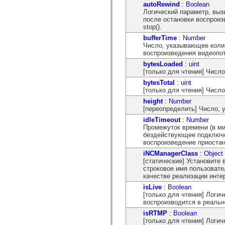
mx.controls
autoRewind
:
Boolean
mx.controls.advancedDataGridClasses
Логический параметр, выз
mx.controls.dataGridClasses
после остановки воспроиз
mx.controls.listClasses
stop().
mx.controls.menuClasses
bufferTime
:
Number
mx.controls.olapDataGridClasses
Число, указывающее коли
mx.controls.scrollClasses
воспроизведения видеопот
mx.controls.sliderClasses
bytesLoaded
:
uint
mx.controls.textClasses
[только для чтения] Числ
mx.controls.treeClasses
mx.controls.videoClasses
bytesTotal
:
uint
mx.core
[только для чтения] Числ
mx.core.windowClasses
height
:
Number
mx.effects
[переопределить] Число, 
mx.effects.easing
mx.effects.effectClasses
idleTimeout
:
Number
mx.events
Промежуток времени (в ми
mx.filters
бездействующее подключен
mx.flash
воспроизведение приостан
mx.formatters
iNCManagerClass
:
Object
mx.geom
[статические] Установите 
mx.graphics
строковое имя пользовате
mx.graphics.codec
качестве реализации инт
mx.graphics.shaderClasses
mx.logging
isLive
:
Boolean
mx.logging.errors
[только для чтения] Логи
mx.logging.targets
воспроизводится в реальн
mx.managers
isRTMP
:
Boolean
mx.modules
[только для чтения] Логи
mx.netmon