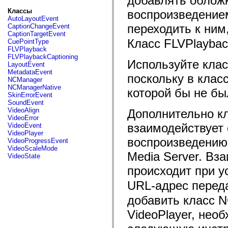
добавлять облож
fl.events
fl.ik
Классы
воспроизведением
fl.lang
AutoLayoutEvent
fl.livepreview
переходить к ним
CaptionChangeEvent
fl.managers
CaptionTargetEvent
fl.motion
Класс FLVPlaybac
CuePointType
fl.motion.easing
FLVPlayback
fl.rsl
FLVPlaybackCaptioning
Используйте клас
fl.text
LayoutEvent
fl.transitions
MetadataEvent
поскольку в клас
fl.transitions.easing
NCManager
fl.video
NCManagerNative
которой бы не бы
flash.accessibility
SkinErrorEvent
flash.concurrent
SoundEvent
flash.crypto
VideoAlign
Дополнительно кл
flash.data
VideoError
flash.desktop
взаимодействует 
VideoEvent
flash.display
VideoPlayer
flash.display3D
воспроизведению 
VideoProgressEvent
flash.display3D.textures
VideoScaleMode
flash.errors
Media Server. Вз
VideoState
flash.events
происходит при у
flash.external
flash.filesystem
URL-адрес перед
flash.filters
flash.geom
добавить класс 
flash.globalization
flash.html
VideoPlayer, необ
flash.media
flash.net