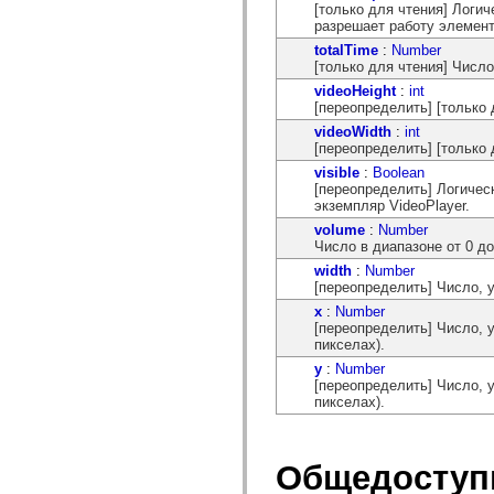
[только для чтения] Логи
spark.skins.mobile
разрешает работу элемент
spark.skins.mobile.supportClasses
spark.skins.spark
totalTime
:
Number
spark.skins.spark.mediaClasses.fullScreen
[только для чтения] Числ
spark.skins.spark.mediaClasses.normal
videoHeight
:
int
spark.skins.spark.windowChrome
[переопределить] [только
spark.skins.wireframe
spark.skins.wireframe.mediaClasses
videoWidth
:
int
spark.skins.wireframe.mediaClasses.fullScreen
[переопределить] [только
spark.transitions
visible
:
Boolean
spark.utils
[переопределить] Логичес
spark.validators
экземпляр VideoPlayer.
spark.validators.supportClasses
volume
:
Number
Элементы языка
Число в диапазоне от 0 д
Глобальные константы
width
:
Number
Глобальные функции
[переопределить] Число, 
Операторы
Инструкции, ключевые слова и директивы
x
:
Number
Специальные типы
[переопределить] Число, 
Приложения
пикселах).
Новые возможности
y
:
Number
Ошибки компилятора
[переопределить] Число, 
Предупреждения компилятора
пикселах).
Ошибки времени выполнения
Миграция ActionScript 3
Поддерживаемые наборы символов
Только MXML
Общедоступ
Элементы движения XML
Теги Timed Text