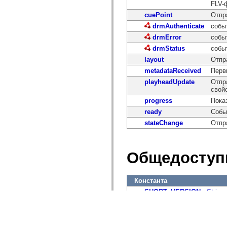
FLV-
cuePoint
Отпр
drmAuthenticate
собы
drmError
собы
drmStatus
собы
layout
Отпр
metadataReceived
Перв
playheadUpdate
Отпр
свойс
progress
Пока
ready
Собы
stateChange
Отпр
Общедоступ
Константа
SHORT_VERSION
:
String
[статические] Переменная
VERSION
:
String
= "2.1.0.
[статические] Переменная