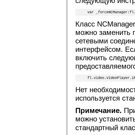
следующую инстр
flash.net.dns
flash.net.drm
flash.notifications
var _forceNCManager:fl
flash.permissions
flash.printing
Класс NCManager 
flash.profiler
flash.sampler
можно заменить 
flash.security
flash.sensors
сетевыми соедин
flash.system
flash.text
интерфейсом. Есл
flash.text.engine
flash.text.ime
включить следую
flash.ui
flash.utils
предоставляемого
flash.xml
flashx.textLayout
flashx.textLayout.compose
fl.video.VideoPlayer.i
flashx.textLayout.container
flashx.textLayout.conversion
Нет необходимос
flashx.textLayout.edit
flashx.textLayout.elements
используется ста
flashx.textLayout.events
flashx.textLayout.factory
Примечание.
При
flashx.textLayout.formats
flashx.textLayout.operations
можно установит
flashx.textLayout.utils
flashx.undo
стандартный клас
mx.accessibility
mx.automation