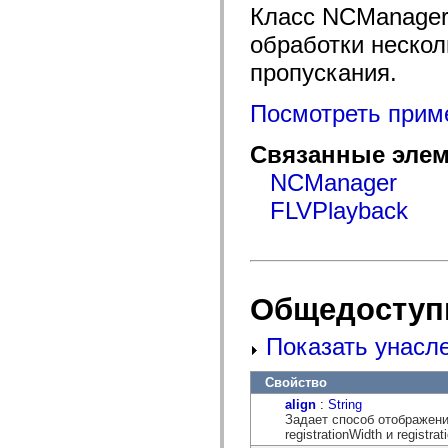
mx.automation.air
Класс NCManager
mx.automation.delegates
mx.automation.delegates.advancedDataGrid
обработки нескол
mx.automation.delegates.charts
mx.automation.delegates.containers
пропускания.
mx.automation.delegates.controls
mx.automation.delegates.controls.dataGridClasses
Посмотреть прим
mx.automation.delegates.controls.fileSystemClasses
mx.automation.delegates.core
mx.automation.delegates.flashflexkit
Связанные элем
mx.automation.events
mx.binding
NCManager
mx.binding.utils
mx.charts
FLVPlayback
mx.charts.chartClasses
mx.charts.effects
mx.charts.effects.effectClasses
mx.charts.events
mx.charts.renderers
mx.charts.series
Общедоступ
mx.charts.series.items
mx.charts.series.renderData
mx.charts.styles
Показать унасл
mx.collections
mx.collections.errors
mx.containers
Свойство
mx.containers.accordionClasses
align
:
String
mx.containers.dividedBoxClasses
Задает способ отображения 
mx.containers.errors
registrationWidth и registrat
mx.containers.utilityClasses