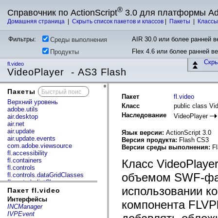
®
Справочник по ActionScript
3.0 для платформы A
Домашняя страница
|
Скрыть список пакетов и классов
|
Пакеты
|
Класс
Фильтры:
AIR 30.0 или более ранней ве
Среды выполнения
Flex 4.6 или более ранней в
Продукты
Скр
fl.video
VideoPlayer - AS3 Flash
Пакеты
x
Пакет
fl.video
Верхний уровень
Класс
public class Vi
adobe.utils
Наследование
VideoPlayer
air.desktop
air.net
air.update
Язык версии:
ActionScript 3.0
air.update.events
Версия продукта:
Flash CS3
com.adobe.viewsource
Версии среды выполнения:
Fl
fl.accessibility
fl.containers
Класс VideoPlaye
fl.controls
объемом SWF-фай
fl.controls.dataGridClasses
fl.controls.listClasses
использовании ко
fl.controls.progressBarClasses
Пакет fl.video
fl.core
Интерфейсы
компонента FLVPl
fl.data
INCManager
fl.display
IVPEvent