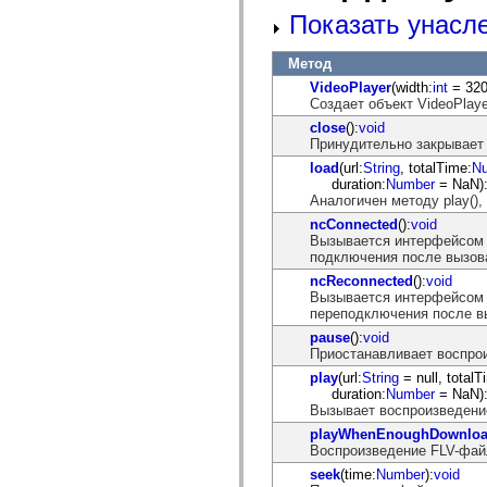
устаревший_индекс
Показать унасл
Константы реализации специальных возможностей
Использование примеров
Метод
Юридическая информация
VideoPlayer
(width:
int
= 320,
Создает объект VideoPlay
close
():
void
Принудительно закрывает 
load
(url:
String
, totalTime:
N
duration:
Number
= NaN)
Аналогичен методу play(),
ncConnected
():
void
Вызывается интерфейсом 
подключения после вызова
ncReconnected
():
void
Вызывается интерфейсом 
переподключения после вы
pause
():
void
Приостанавливает воспро
play
(url:
String
= null, totalT
duration:
Number
= NaN)
Вызывает воспроизведени
playWhenEnoughDownlo
Воспроизведение FLV-файл
seek
(time:
Number
):
void