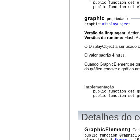
mx.controls
public function get el
mx.controls.advancedDataGridClasses
public function set ele
mx.controls.dataGridClasses
mx.controls.listClasses
graphic
propriedade
mx.controls.menuClasses
graphic:
DisplayObject
mx.controls.olapDataGridClasses
mx.controls.scrollClasses
Versão da linguagem:
Action
mx.controls.sliderClasses
Versões de runtime:
Flash Pl
mx.controls.textClasses
mx.controls.treeClasses
O DisplayObject a ser usado 
mx.controls.videoClasses
mx.core
O valor padrão é
.
null
mx.core.windowClasses
mx.effects
Quando GraphicElement se torna
mx.effects.easing
do gráfico remove o gráfico ant
mx.effects.effectClasses
mx.events
mx.filters
mx.flash
Implementação
mx.formatters
public function get gr
public function set gr
mx.geom
mx.graphics
mx.graphics.codec
mx.graphics.shaderClasses
Detalhes do c
mx.logging
mx.logging.errors
mx.logging.targets
mx.managers
GraphicElement
()
Cons
mx.modules
public function GraphicEl
mx.netmon
elementHeight:
Number
= 15.