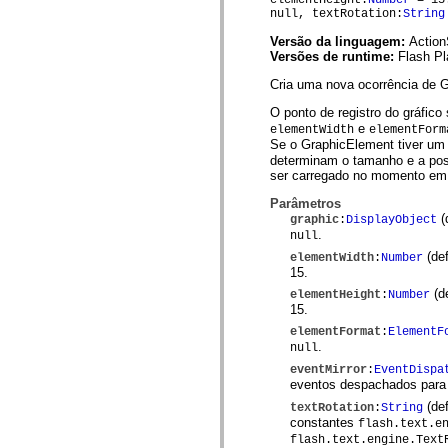
mx.olap
null, textRotation:
String
mx.olap.aggregators
mx.preloaders
Versão da linguagem:
Action
mx.printing
Versões de runtime:
Flash Pl
mx.resources
Cria uma nova ocorrência de 
mx.rpc
mx.rpc.events
O ponto de registro do gráfico
mx.rpc.http
e
mx.rpc.http.mxml
elementWidth
elementForm
Se o GraphicElement tiver u
mx.rpc.mxml
mx.rpc.remoting
determinam o tamanho e a posi
mx.rpc.remoting.mxml
ser carregado no momento em q
mx.rpc.soap
Parâmetros
mx.rpc.soap.mxml
(
mx.rpc.wsdl
graphic
:
DisplayObject
.
mx.rpc.xml
null
mx.skins
(de
elementWidth
:
Number
mx.skins.halo
15.
mx.skins.spark
(d
mx.skins.wireframe
elementHeight
:
Number
15.
mx.skins.wireframe.windowChrome
mx.states
elementFormat
:
ElementF
mx.styles
.
null
mx.utils
mx.validators
eventMirror
:
EventDispa
eventos despachados para 
spark.accessibility
spark.automation.delegates
(def
textRotation
:
String
spark.automation.delegates.components
constantes
flash.text.e
spark.automation.delegates.components.gridClasses
flash.text.engine.Text
spark.automation.delegates.components.mediaClasses