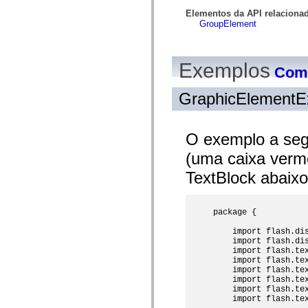
spark.automation.delegates.components.supportClasses
Elementos da API relaciona
spark.automation.delegates.skins.spark
GroupElement
spark.automation.events
spark.collections
spark.components
spark.components.calendarClasses
Exemplos
Como
spark.components.gridClasses
spark.components.mediaClasses
spark.components.supportClasses
GraphicElementE
spark.components.windowClasses
spark.core
spark.effects
spark.effects.animation
O exemplo a seg
spark.effects.easing
spark.effects.interpolation
(uma caixa verm
spark.effects.supportClasses
spark.events
TextBlock abaix
spark.filters
spark.formatters
spark.formatters.supportClasses
package {

spark.globalization
spark.globalization.supportClasses
    import flash.dis
spark.layouts
    import flash.dis
spark.layouts.supportClasses
    import flash.tex
spark.managers
    import flash.tex
spark.modules
    import flash.tex
spark.preloaders
    import flash.tex
spark.primitives
    import flash.tex
spark.primitives.supportClasses
    import flash.tex
spark.skins