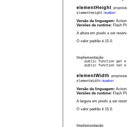
mx.automation.air
mx.automation.delegates
elementHeight
proprie
mx.automation.delegates.advancedDataGrid
elementHeight:
Number
mx.automation.delegates.charts
mx.automation.delegates.containers
Versão da linguagem:
Action
mx.automation.delegates.controls
Versões de runtime:
Flash Pl
mx.automation.delegates.controls.dataGridClasses
mx.automation.delegates.controls.fileSystemClasses
A altura em pixels a ser reser
mx.automation.delegates.core
mx.automation.delegates.flashflexkit
O valor padrão é 15.0.
mx.automation.events
mx.binding
mx.binding.utils
mx.charts
Implementação
mx.charts.chartClasses
public function get el
mx.charts.effects
public function set ele
mx.charts.effects.effectClasses
mx.charts.events
elementWidth
proprieda
mx.charts.renderers
elementWidth:
Number
mx.charts.series
mx.charts.series.items
Versão da linguagem:
Action
mx.charts.series.renderData
Versões de runtime:
Flash Pl
mx.charts.styles
mx.collections
A largura em pixels a ser rese
mx.collections.errors
mx.containers
O valor padrão é 15.0.
mx.containers.accordionClasses
mx.containers.dividedBoxClasses
mx.containers.errors
mx.containers.utilityClasses
Implementação