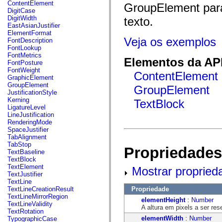
fl.events
ContentElement
GroupElement para
fl.ik
DigitCase
fl.lang
DigitWidth
texto.
fl.livepreview
EastAsianJustifier
fl.managers
ElementFormat
fl.motion
Veja os exemplos
FontDescription
fl.motion.easing
FontLookup
fl.rsl
FontMetrics
Elementos da API
fl.text
FontPosture
fl.transitions
FontWeight
ContentElement
fl.transitions.easing
GraphicElement
fl.video
GroupElement
GroupElement
flash.accessibility
JustificationStyle
flash.concurrent
Kerning
TextBlock
flash.crypto
LigatureLevel
flash.data
LineJustification
flash.desktop
RenderingMode
flash.display
SpaceJustifier
flash.display3D
TabAlignment
flash.display3D.textures
TabStop
Propriedades
flash.errors
TextBaseline
flash.events
TextBlock
flash.external
TextElement
Mostrar propried
flash.filesystem
TextJustifier
flash.filters
TextLine
flash.geom
Propriedade
TextLineCreationResult
flash.globalization
TextLineMirrorRegion
elementHeight
:
Number
flash.html
TextLineValidity
A altura em pixels a ser res
flash.media
TextRotation
flash.net
elementWidth
:
Number
TypographicCase