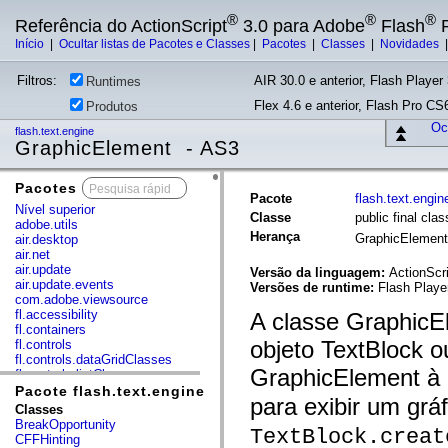
®
®
®
Referência do ActionScript
3.0 para Adobe
Flash
P
Início
|
Ocultar listas de Pacotes e Classes
|
Pacotes
|
Classes
|
Novidades
Filtros:
AIR 30.0 e anterior, Flash Player 
Runtimes
Flex 4.6 e anterior, Flash Pro CS6
Produtos
Ocu
flash.text.engine
GraphicElement - AS3
Pacotes
x
Pacote
flash.text.engin
Nível superior
Classe
public final cl
adobe.utils
Herança
GraphicElemen
air.desktop
air.net
air.update
Versão da linguagem:
ActionScri
air.update.events
Versões de runtime:
Flash Player
com.adobe.viewsource
fl.accessibility
A classe GraphicE
fl.containers
objeto TextBlock o
fl.controls
fl.controls.dataGridClasses
GraphicElement à
fl.controls.listClasses
fl.controls.progressBarClasses
Pacote flash.text.engine
para exibir um gr
fl.core
Classes
fl.data
BreakOpportunity
TextBlock.creat
fl.display
CFFHinting