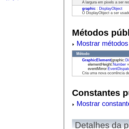
flash.net.dns
A largura em pixels a ser re
flash.net.drm
graphic
:
DisplayObject
flash.notifications
O DisplayObject a ser usad
flash.permissions
flash.printing
flash.profiler
flash.sampler
Métodos públ
flash.security
flash.sensors
flash.system
Mostrar métodos 
flash.text
flash.text.engine
flash.text.ime
Método
flash.ui
GraphicElement
(graphic:
Di
flash.utils
elementHeight:
Number
=
flash.xml
eventMirror:
EventDispat
flashx.textLayout
Cria uma nova ocorrência d
flashx.textLayout.compose
flashx.textLayout.container
flashx.textLayout.conversion
flashx.textLayout.edit
Constantes p
flashx.textLayout.elements
flashx.textLayout.events
flashx.textLayout.factory
Mostrar constant
flashx.textLayout.formats
flashx.textLayout.operations
flashx.textLayout.utils
flashx.undo
mx.accessibility
Detalhes da 
mx.automation