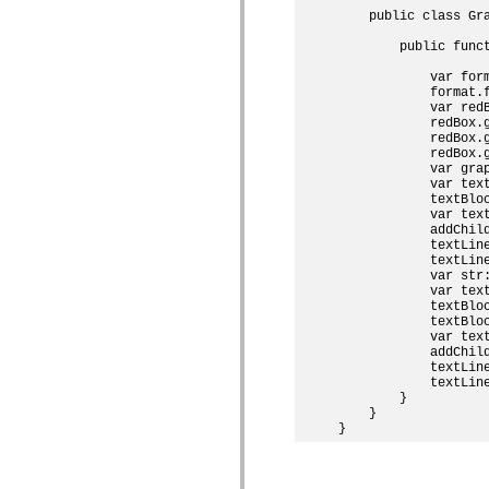
spark.skins.mobile
    public class Gra
spark.skins.mobile.supportClasses
        public funct
spark.skins.spark
spark.skins.spark.mediaClasses.fullScreen
            var form
spark.skins.spark.mediaClasses.normal
            format.f
spark.skins.spark.windowChrome
            var redB
spark.skins.wireframe
            redBox.g
spark.skins.wireframe.mediaClasses
            redBox.g
spark.skins.wireframe.mediaClasses.fullScreen
            redBox.g
spark.transitions
            var gra
spark.utils
            var text
spark.validators
            textBloc
spark.validators.supportClasses
            var tex
            addChild
Elementos de linguagem
            textLine
Constantes globais
            textLine
Funções globais
            var str:
Operadores
            var tex
Instruções, palavras-chave e diretivas
            textBloc
Tipos especiais
            textBloc
Apêndices
            var text
            addChild
Novidades
            textLine
Erros do compilador
            textLine
Avisos do compilador
        }

Erros de runtime
    }    

Migrando para o ActionScript 3
Conjuntos de caracteres suportados
Tags MXML apenas
Elementos XML de movimento
Marcas de texto cronometradas