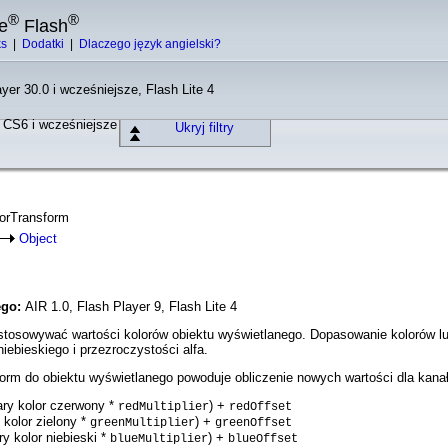
®
®
e
Flash
ks
|
Dodatki
|
Dlaczego język angielski?
yer 30.0 i wcześniejsze, Flash Lite 4
o CS6 i wcześniejsze
Ukryj filtry
lorTransform
Object
ego:
AIR 1.0, Flash Player 9, Flash Lite 4
stosowywać wartości kolorów obiektu wyświetlanego. Dopasowanie kolorów l
iebieskiego i przezroczystości alfa.
orm do obiektu wyświetlanego powoduje obliczenie nowych wartości dla kana
ary kolor czerwony *
) +
redMultiplier
redOffset
 kolor zielony *
) +
greenMultiplier
greenOffset
ry kolor niebieski *
) +
blueMultiplier
blueOffset