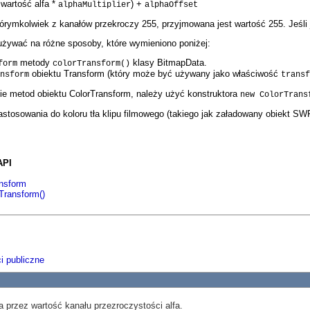
 wartość alfa *
) +
alphaMultiplier
alphaOffset
tórymkolwiek z kanałów przekroczy 255, przyjmowana jest wartość 255. Jeśli 
żywać na różne sposoby, które wymieniono poniżej:
metody
klasy BitmapData.
form
colorTransform()
obiektu Transform (który może być używany jako właściwość
nsform
transf
e metod obiektu ColorTransform, należy użyć konstruktora
new ColorTrans
stosowania do koloru tła klipu filmowego (takiego jak załadowany obiekt SWF
API
ansform
Transform()
i publiczne
 przez wartość kanału przezroczystości alfa.