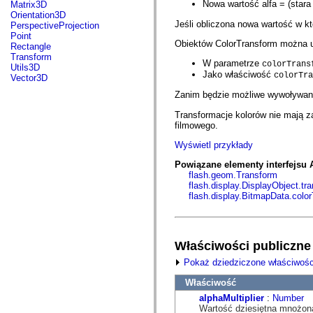
fl.events
Nowa wartość alfa = (stara
Matrix3D
fl.ik
Orientation3D
fl.lang
Jeśli obliczona nowa wartość w k
PerspectiveProjection
fl.livepreview
Point
fl.managers
Obiektów ColorTransform można u
Rectangle
fl.motion
Transform
W parametrze
fl.motion.easing
colorTrans
Utils3D
fl.rsl
Jako właściwość
colorTra
Vector3D
fl.text
Zanim będzie możliwe wywoływani
fl.transitions
fl.transitions.easing
Transformacje kolorów nie mają za
fl.video
filmowego.
flash.accessibility
flash.concurrent
Wyświetl przykłady
flash.crypto
flash.data
Powiązane elementy interfejsu 
flash.desktop
flash.geom.Transform
flash.display
flash.display.DisplayObject.tr
flash.display3D
flash.display.BitmapData.color
flash.display3D.textures
flash.errors
flash.events
flash.external
flash.filesystem
Właściwości publiczne
flash.filters
Pokaż dziedziczone właściwośc
flash.geom
flash.globalization
Właściwość
flash.html
flash.media
alphaMultiplier
:
Number
flash.net
Wartość dziesiętna mnożona