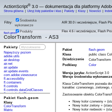
®
ActionScript
3.0 — dokumentacja dla platformy Adob
Strona główna
|
Ukryj listę pakietów i klas
|
Pakiety
|
Klasy
|
Nowości
|
Inde
Środowiska
Filtry:
AIR 30.0 i wcześniejsze, Flash Pla
wykonawcze
Flex 4.6 i wcześniejsze, Flash Pr
Produkty
flash.geom
ColorTransform - AS3
Pakiety
x
Pakiet
flash.geom
Najwyższy poziom
Klasa
public class Co
adobe.utils
Dziedziczenie
ColorTransform
air.desktop
air.net
Podklasy
Color
air.update
air.update.events
Wersja języka:
ActionScript 3.0
com.adobe.viewsource
Wersje środowiska wykonawcz
fl.accessibility
fl.containers
Klasa ColorTransform pozwala do
fl.controls
kanałów: czerwonego, zielonego, n
fl.controls.dataGridClasses
fl.controls.listClasses
Zastosowanie obiektu ColorTransf
fl.controls.progressBarClasses
Pakiet flash.geom
fl.core
Nowy kolor czerwony = (st
Klasy
fl.data
Nowy kolor zielony = (stary
ColorTransform
fl.display
Nowy kolor niebieski = (sta
Matrix