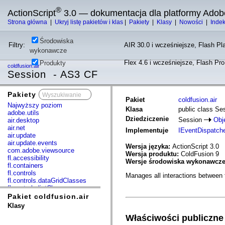
®
ActionScript
3.0 — dokumentacja dla platformy Adob
Strona główna
|
Ukryj listę pakietów i klas
|
Pakiety
|
Klasy
|
Nowości
|
Inde
Środowiska
Filtry:
AIR 30.0 i wcześniejsze, Flash Pla
wykonawcze
Flex 4.6 i wcześniejsze, Flash Pr
Produkty
coldfusion.air
Session - AS3 CF
Pakiety
x
Pakiet
coldfusion.air
Najwyższy poziom
Klasa
public class Se
adobe.utils
Dziedziczenie
Session
Obj
air.desktop
air.net
Implementuje
IEventDispatch
air.update
air.update.events
Wersja języka:
ActionScript 3.0
com.adobe.viewsource
Wersja produktu:
ColdFusion 9
fl.accessibility
Wersje środowiska wykonawcz
fl.containers
fl.controls
Manages all interactions between t
fl.controls.dataGridClasses
fl.controls.listClasses
fl.controls.progressBarClasses
Pakiet coldfusion.air
fl.core
Klasy
fl.data
Właściwości publiczne
fl.display