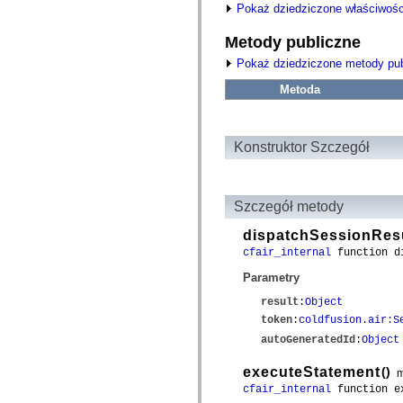
fl.events
Pokaż dziedziczone właściwośc
fl.ik
fl.lang
Metody publiczne
fl.livepreview
fl.managers
Pokaż dziedziczone metody pub
fl.motion
fl.motion.easing
Metoda
fl.rsl
fl.text
fl.transitions
fl.transitions.easing
Konstruktor Szczegół
fl.video
flash.accessibility
flash.concurrent
flash.crypto
flash.data
Szczegół metody
flash.desktop
flash.display
dispatchSessionRes
flash.display3D
cfair_internal
function di
flash.display3D.textures
flash.errors
Parametry
flash.events
flash.external
result
:
Object
flash.filesystem
token
:
coldfusion.air:S
flash.filters
flash.geom
autoGeneratedId
:
Object
flash.globalization
flash.html
executeStatement
()
m
flash.media
cfair_internal
function ex
flash.net