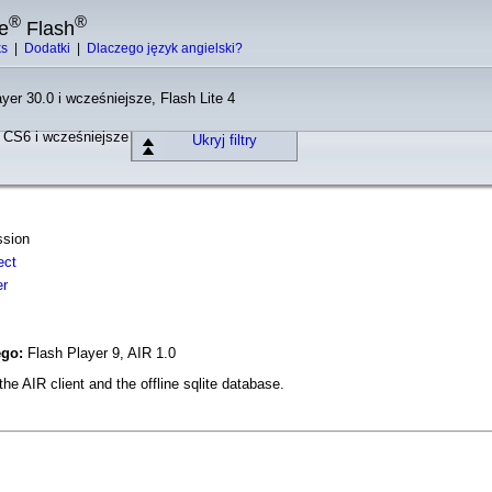
®
®
e
Flash
ks
|
Dodatki
|
Dlaczego język angielski?
yer 30.0 i wcześniejsze, Flash Lite 4
o CS6 i wcześniejsze
Ukryj filtry
ssion
ect
er
ego:
Flash Player 9, AIR 1.0
he AIR client and the offline sqlite database.