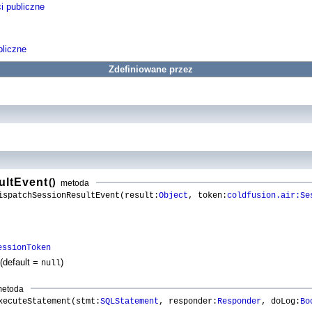
i publiczne
liczne
Zdefiniowane przez
ultEvent
()
metoda
spatchSessionResultEvent(result:
Object
, token:
coldfusion.air:Se
essionToken
(default =
)
null
etoda
ecuteStatement(stmt:
SQLStatement
, responder:
Responder
, doLog:
Bo