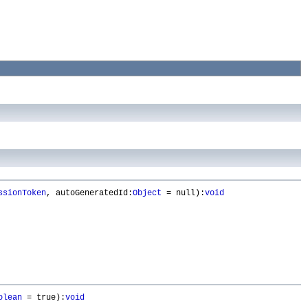
ssionToken
, autoGeneratedId:
Object
= null):
void
olean
= true):
void