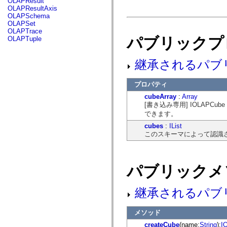
OLAPResult
flash.net.dns
OLAPResultAxis
flash.net.drm
OLAPSchema
flash.notifications
OLAPSet
flash.permissions
OLAPTrace
flash.printing
パブリックプ
OLAPTuple
flash.profiler
flash.sampler
flash.security
継承されるパブ
flash.sensors
flash.system
flash.text
プロパティ
flash.text.engine
flash.text.ime
cubeArray
:
Array
flash.ui
[書き込み専用] IOLAP
flash.utils
できます。
flash.xml
flashx.textLayout
cubes
:
IList
flashx.textLayout.compose
このスキーマによって認識さ
flashx.textLayout.container
flashx.textLayout.conversion
flashx.textLayout.edit
flashx.textLayout.elements
パブリックメ
flashx.textLayout.events
flashx.textLayout.factory
flashx.textLayout.formats
継承されるパブ
flashx.textLayout.operations
flashx.textLayout.utils
flashx.undo
メソッド
mx.accessibility
mx.automation
createCube
(name:
String
):
I