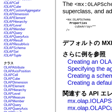
fl.events
The
IOLAPCell
<mx:OLAPSch
fl.ik
IOLAPCube
fl.lang
superclass, and add
IOLAPCustomAggregator
fl.livepreview
IOLAPDimension
fl.managers
IOLAPElement
fl.motion
  <mx:OLAPSchema

IOLAPHierarchy
Properties
fl.motion.easing
IOLAPLevel
       cubeArray=""

fl.rsl
IOLAPMember
  />

fl.text
IOLAPQuery
fl.transitions
IOLAPQueryAxis
fl.transitions.easing
IOLAPResult
デフォルトの MX
fl.video
IOLAPResultAxis
flash.accessibility
IOLAPSchema
flash.concurrent
IOLAPSet
さらに例を参照
flash.crypto
IOLAPTuple
flash.data
Creating an OL
flash.desktop
クラス
flash.display
Specifying the a
OLAPAttribute
flash.display3D
OLAPAxisPosition
flash.display3D.textures
Creating a sche
OLAPCell
flash.errors
OLAPCube
flash.events
Creating a defa
OLAPDimension
flash.external
OLAPElement
flash.filesystem
OLAPHierarchy
flash.filters
関連する API エ
OLAPLevel
flash.geom
OLAPMeasure
flash.globalization
mx.olap.IOLAP
OLAPMember
flash.html
OLAPQuery
flash.media
mx.olap.OLAPC
OLAPQueryAxis
flash.net