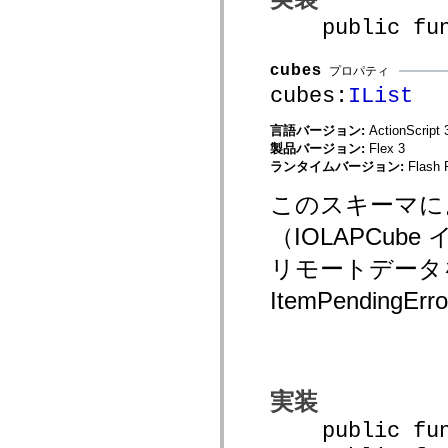
mx.controls
public funct
mx.controls.advancedDataGridClasses
mx.controls.dataGridClasses
mx.controls.listClasses
cubes
mx.controls.menuClasses
プロパティ
mx.controls.olapDataGridClasses
cubes:
IList
mx.controls.scrollClasses
mx.controls.sliderClasses
言語バージョン:
ActionScript 
mx.controls.textClasses
mx.controls.treeClasses
製品バージョン:
Flex 3
mx.controls.videoClasses
ランタイムバージョン:
Flash 
mx.core
mx.core.windowClasses
このスキーマに
mx.effects
mx.effects.easing
（IOLAPCu
mx.effects.effectClasses
mx.events
リモートデータ
mx.filters
mx.flash
ItemPending
mx.formatters
mx.geom
mx.graphics
mx.graphics.codec
mx.graphics.shaderClasses
mx.logging
mx.logging.errors
実装
mx.logging.targets
mx.managers
public func
mx.modules
mx.netmon