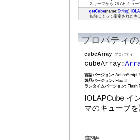
mx.automation.air
スキーマから OLAP キュ
mx.automation.delegates
getCube
(name:
String
):
IOL
mx.automation.delegates.advancedDataGrid
名前によって指定されたキ
mx.automation.delegates.charts
mx.automation.delegates.containers
mx.automation.delegates.controls
mx.automation.delegates.controls.dataGridClasses
mx.automation.delegates.controls.fileSystemClasses
プロパティの
mx.automation.delegates.core
mx.automation.delegates.flashflexkit
mx.automation.events
cubeArray
mx.binding
プロパティ
mx.binding.utils
cubeArray:
Arr
mx.charts
mx.charts.chartClasses
mx.charts.effects
言語バージョン:
ActionScript 
mx.charts.effects.effectClasses
製品バージョン:
Flex 3
mx.charts.events
ランタイムバージョン:
Flash 
mx.charts.renderers
mx.charts.series
IOLAPCub
mx.charts.series.items
mx.charts.series.renderData
mx.charts.styles
マのキューブを
mx.collections
mx.collections.errors
mx.containers
mx.containers.accordionClasses
mx.containers.dividedBoxClasses
mx.containers.errors
実装
mx.containers.utilityClasses