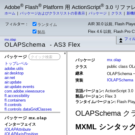
®
®
®
Adobe
Flash
Platform 用 ActionScript
3.0 リフ
ホーム
|
パッケージおよびクラスリストの非表示
|
パッケージ
|
クラス
|
新機
フィルター：
AIR 30.0 以前, Flash Playe
ランタイム
Flex 4.6 以前, Flash Pro
製品
フィ
mx.olap
OLAPSchema - AS3 Flex
パッケージ
x
mx.olap
パッケージ
トップレベル
public class 
クラス
adobe.utils
air.desktop
継承
OLAPSchema
air.net
IOLAPSchema
実装
air.update
air.update.events
言語バージョン:
ActionScript 3.0
com.adobe.viewsource
fl.accessibility
製品バージョン:
Flex 3
fl.containers
ランタイムバージョン:
Flash Play
fl.controls
fl.controls.dataGridClasses
OLAPSchema
fl.controls.listClasses
パッケージ mx.olap
fl.controls.progressBarClasses
fl.core
インターフェイス
MXML シンタッ
fl.data
IOLAPAttribute
fl.display
IOLAPAxisPosition