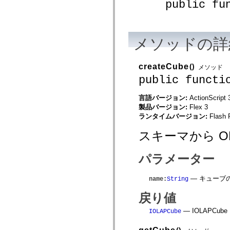
public funct
mx.olap
mx.olap.aggregators
mx.preloaders
mx.printing
mx.resources
メソッドの詳
mx.rpc
mx.rpc.events
mx.rpc.http
createCube
()
メソッド
mx.rpc.http.mxml
mx.rpc.mxml
public functi
mx.rpc.remoting
mx.rpc.remoting.mxml
言語バージョン:
ActionScript 
mx.rpc.soap
mx.rpc.soap.mxml
製品バージョン:
Flex 3
mx.rpc.wsdl
ランタイムバージョン:
Flash 
mx.rpc.xml
mx.skins
スキーマから O
mx.skins.halo
mx.skins.spark
mx.skins.wireframe
パラメーター
mx.skins.wireframe.windowChrome
mx.states
mx.styles
— キューブ
name
:
String
mx.utils
mx.validators
戻り値
spark.accessibility
spark.automation.delegates
— IOLAPCu
IOLAPCube
spark.automation.delegates.components
spark.automation.delegates.components.gridClasses
()
spark.automation.delegates.components.mediaClasses