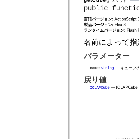
getCube
メソッド
spark.automation.delegates.components.supportClasses
public functi
spark.automation.delegates.skins.spark
spark.automation.events
spark.collections
言語バージョン:
ActionScript 
spark.components
製品バージョン:
Flex 3
spark.components.calendarClasses
ランタイムバージョン:
Flash 
spark.components.gridClasses
spark.components.mediaClasses
名前によって指
spark.components.supportClasses
spark.components.windowClasses
spark.core
パラメーター
spark.effects
spark.effects.animation
spark.effects.easing
— キューブ
name
:
String
spark.effects.interpolation
spark.effects.supportClasses
戻り値
spark.events
spark.filters
— IOLAPC
IOLAPCube
spark.formatters
spark.formatters.supportClasses
spark.globalization
spark.globalization.supportClasses
spark.layouts
spark.layouts.supportClasses
spark.managers
spark.modules
spark.preloaders
spark.primitives
spark.primitives.supportClasses