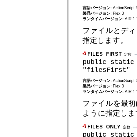
mx.controls
言語バージョン:
ActionScript 
mx.controls.advancedDataGridClasses
mx.controls.dataGridClasses
製品バージョン:
Flex 3
mx.controls.listClasses
ランタイムバージョン:
AIR 1.
mx.controls.menuClasses
mx.controls.olapDataGridClasses
ファイルとディ
mx.controls.scrollClasses
mx.controls.sliderClasses
指定します。
mx.controls.textClasses
mx.controls.treeClasses
mx.controls.videoClasses
FILES_FIRST
mx.core
定数
mx.core.windowClasses
public static
mx.effects
mx.effects.easing
"filesFirst"
mx.effects.effectClasses
mx.events
言語バージョン:
ActionScript 
mx.filters
mx.flash
製品バージョン:
Flex 3
mx.formatters
ランタイムバージョン:
AIR 1.
mx.geom
mx.graphics
ファイルを最初
mx.graphics.codec
mx.graphics.shaderClasses
ように指定しま
mx.logging
mx.logging.errors
mx.logging.targets
FILES_ONLY
mx.managers
定数
mx.modules
public static
mx.netmon