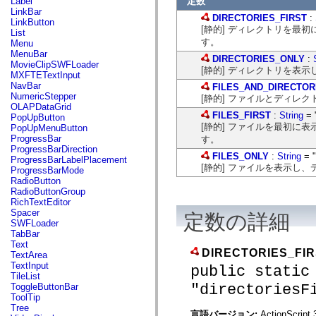
定数
Label
flash.net.dns
LinkBar
flash.net.drm
DIRECTORIES_FIRST
:
LinkButton
flash.notifications
[静的] ディレクトリを最
List
flash.permissions
す。
Menu
flash.printing
MenuBar
flash.profiler
DIRECTORIES_ONLY
:
MovieClipSWFLoader
flash.sampler
[静的] ディレクトリを表
MXFTETextInput
flash.security
NavBar
FILES_AND_DIRECTOR
flash.sensors
NumericStepper
[静的] ファイルとディレ
flash.system
OLAPDataGrid
flash.text
FILES_FIRST
:
String
= "
PopUpButton
flash.text.engine
[静的] ファイルを最初に
PopUpMenuButton
flash.text.ime
ProgressBar
す。
flash.ui
ProgressBarDirection
flash.utils
FILES_ONLY
:
String
= "
ProgressBarLabelPlacement
flash.xml
[静的] ファイルを表示し
ProgressBarMode
flashx.textLayout
RadioButton
flashx.textLayout.compose
RadioButtonGroup
flashx.textLayout.container
RichTextEditor
flashx.textLayout.conversion
Spacer
定数の詳細
flashx.textLayout.edit
SWFLoader
flashx.textLayout.elements
TabBar
flashx.textLayout.events
Text
flashx.textLayout.factory
DIRECTORIES_FI
TextArea
flashx.textLayout.formats
TextInput
public static
flashx.textLayout.operations
TileList
flashx.textLayout.utils
"directoriesF
ToggleButtonBar
flashx.undo
ToolTip
mx.accessibility
Tree
mx.automation
言語バージョン:
ActionScript 