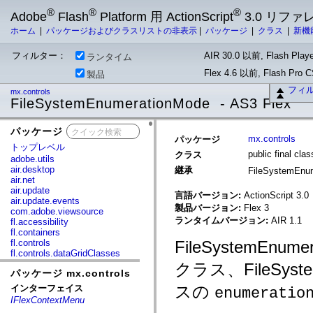
®
®
®
Adobe
Flash
Platform 用 ActionScript
3.0 リフ
ホーム
|
パッケージおよびクラスリストの非表示
|
パッケージ
|
クラス
|
新機
フィルター：
AIR 30.0 以前, Flash Playe
ランタイム
Flex 4.6 以前, Flash Pro
製品
フィ
mx.controls
FileSystemEnumerationMode - AS3 Flex
パッケージ
x
mx.controls
パッケージ
トップレベル
public final cl
クラス
adobe.utils
air.desktop
継承
FileSystemEnu
air.net
air.update
言語バージョン:
ActionScript 3.0
air.update.events
製品バージョン:
Flex 3
com.adobe.viewsource
ランタイムバージョン:
AIR 1.1
fl.accessibility
fl.containers
fl.controls
FileSystemEnum
fl.controls.dataGridClasses
fl.controls.listClasses
クラス、FileSyste
パッケージ mx.controls
fl.controls.progressBarClasses
fl.core
スの
インターフェイス
enumeratio
fl.data
IFlexContextMenu
fl.display