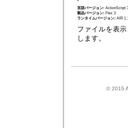
mx.olap
言語バージョン:
ActionScript 
mx.olap.aggregators
mx.preloaders
製品バージョン:
Flex 3
mx.printing
ランタイムバージョン:
AIR 1.
mx.resources
mx.rpc
ファイルを表示
mx.rpc.events
mx.rpc.http
します。
mx.rpc.http.mxml
mx.rpc.mxml
mx.rpc.remoting
mx.rpc.remoting.mxml
mx.rpc.soap
mx.rpc.soap.mxml
mx.rpc.wsdl
mx.rpc.xml
mx.skins
mx.skins.halo
mx.skins.spark
mx.skins.wireframe
© 2015 A
mx.skins.wireframe.windowChrome
mx.states
mx.styles
mx.utils
mx.validators
spark.accessibility
spark.automation.delegates
spark.automation.delegates.components
spark.automation.delegates.components.gridClasses
spark.automation.delegates.components.mediaClasses