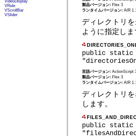
VideoDisplay
mx.automation.air
製品バージョン:
Flex 3
VRule
mx.automation.delegates
ランタイムバージョン:
AIR 1.
VScrollBar
mx.automation.delegates.advancedDataGrid
VSlider
mx.automation.delegates.charts
ディレクトリを
mx.automation.delegates.containers
mx.automation.delegates.controls
ように指定しま
mx.automation.delegates.controls.dataGridClasses
mx.automation.delegates.controls.fileSystemClasses
mx.automation.delegates.core
mx.automation.delegates.flashflexkit
DIRECTORIES_ON
mx.automation.events
public static
mx.binding
mx.binding.utils
"directoriesO
mx.charts
mx.charts.chartClasses
mx.charts.effects
言語バージョン:
ActionScript 
mx.charts.effects.effectClasses
製品バージョン:
Flex 3
mx.charts.events
ランタイムバージョン:
AIR 1.
mx.charts.renderers
mx.charts.series
ディレクトリを
mx.charts.series.items
mx.charts.series.renderData
します。
mx.charts.styles
mx.collections
mx.collections.errors
mx.containers
FILES_AND_DIRE
mx.containers.accordionClasses
public static
mx.containers.dividedBoxClasses
mx.containers.errors
"filesAndDire
mx.containers.utilityClasses