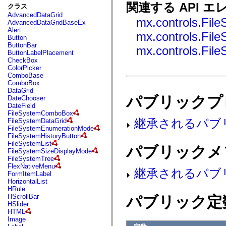
fl.events
関連する API エ
クラス
fl.ik
AdvancedDataGrid
fl.lang
mx.controls.Fil
AdvancedDataGridBaseEx
fl.livepreview
Alert
fl.managers
mx.controls.Fil
Button
fl.motion
ButtonBar
fl.motion.easing
mx.controls.Fil
ButtonLabelPlacement
fl.rsl
CheckBox
fl.text
ColorPicker
fl.transitions
ComboBase
fl.transitions.easing
ComboBox
fl.video
DataGrid
flash.accessibility
パブリックプ
DateChooser
flash.concurrent
DateField
flash.crypto
FileSystemComboBox
flash.data
継承されるパブ
FileSystemDataGrid
flash.desktop
FileSystemEnumerationMode
flash.display
FileSystemHistoryButton
flash.display3D
FileSystemList
flash.display3D.textures
パブリックメ
FileSystemSizeDisplayMode
flash.errors
FileSystemTree
flash.events
FlexNativeMenu
flash.external
継承されるパブ
FormItemLabel
flash.filesystem
HorizontalList
flash.filters
HRule
flash.geom
HScrollBar
パブリック定
flash.globalization
HSlider
flash.html
HTML
flash.media
Image
flash.net