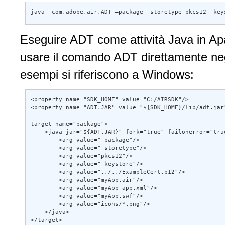
java -com.adobe.air.ADT –package -storetype pkcs12 -key
Eseguire ADT come attività Java in Apa
usare il comando ADT direttamente negli 
esempi si riferiscono a Windows:
<property name="SDK_HOME" value="C:/AIRSDK"/> 

<property name="ADT.JAR" value="${SDK_HOME}/lib/adt.jar"
target name="package"> 

    <java jar="${ADT.JAR}" fork="true" failonerror="true
        <arg value="-package"/> 

        <arg value="-storetype"/> 

        <arg value="pkcs12"/> 

        <arg value="-keystore"/> 

        <arg value="../../ExampleCert.p12"/> 

        <arg value="myApp.air"/> 

        <arg value="myApp-app.xml"/> 

        <arg value="myApp.swf"/> 

        <arg value="icons/*.png"/> 

    </java> 

</target>