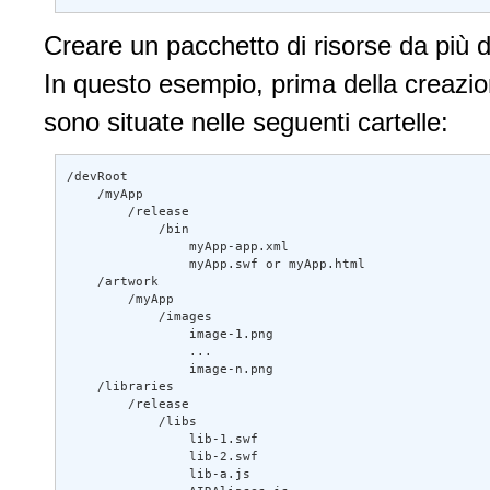
Creare un pacchetto di risorse da più d
In questo esempio, prima della creazion
sono situate nelle seguenti cartelle:
/devRoot 

    /myApp 

        /release 

            /bin 

                myApp-app.xml 

                myApp.swf or myApp.html 

    /artwork 

        /myApp 

            /images 

                image-1.png 

                ... 

                image-n.png 

    /libraries 

        /release 

            /libs 

                lib-1.swf 

                lib-2.swf 

                lib-a.js 
