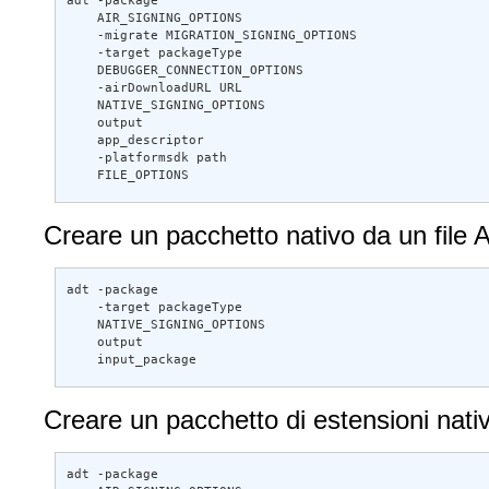
adt -package 

    AIR_SIGNING_OPTIONS 

    -migrate MIGRATION_SIGNING_OPTIONS 

    -target packageType 

    DEBUGGER_CONNECTION_OPTIONS 

    -airDownloadURL URL 

    NATIVE_SIGNING_OPTIONS 

    output 

    app_descriptor 

    -platformsdk path 

    FILE_OPTIONS 
Creare un pacchetto nativo da un file 
adt -package 

    -target packageType 

    NATIVE_SIGNING_OPTIONS 

    output 

    input_package
Creare un pacchetto di estensioni nativ
adt -package 
