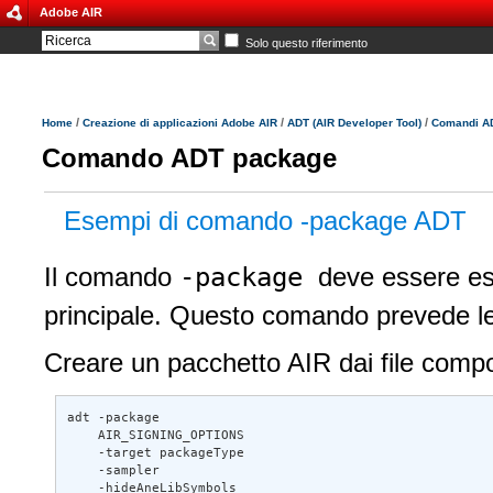
Adobe AIR
Solo questo riferimento
/
/
/
Home
Creazione di applicazioni Adobe AIR
ADT (AIR Developer Tool)
Comandi A
Comando ADT package
Esempi di comando -package ADT
-package
Il comando
deve essere ese
principale. Questo comando prevede le 
Creare un pacchetto AIR dai file compo
adt -package 

    AIR_SIGNING_OPTIONS 

    -target packageType 

    -sampler 

    ‑hideAneLibSymbols 
