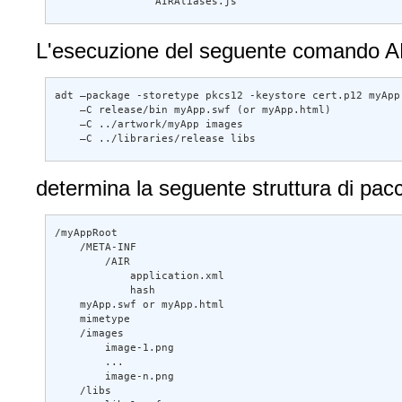
                AIRAliases.js
L'esecuzione del seguente comando AD
adt –package -storetype pkcs12 -keystore cert.p12 myApp
    –C release/bin myApp.swf (or myApp.html) 

    –C ../artwork/myApp images  

    –C ../libraries/release libs
determina la seguente struttura di pacc
/myAppRoot 

    /META-INF 

        /AIR 

            application.xml 

            hash 

    myApp.swf or myApp.html 

    mimetype 

    /images 

        image-1.png 

        ... 

        image-n.png 

    /libs 
