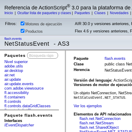
®
Referencia de ActionScript
3.0 para la plataforma d
Inicio
|
Ocultar lista de paquetes y clases
|
Paquetes
|
Clases
|
Novedades
Filtros:
AIR 30.0 y versiones anteriores, 
Motores de ejecución
Flex 4.6 y versiones anteriores, 
Productos
flash.events
NetStatusEvent - AS3
Paquetes
x
Paquete
flash.events
Nivel superior
Clase
public class Ne
adobe.utils
Herencia
NetStatusEven
air.desktop
air.net
air.update
Versión del lenguaje:
ActionScri
air.update.events
Versiones de motor de ejecuci
com.adobe.viewsource
fl.accessibility
Un objeto NetConnection, NetStre
fl.containers
.
NetStatusEvent.NET_STATUS
fl.controls
fl.controls.dataGridClasses
Ver los ejemplos
fl.controls.listClasses
Elementos de API relacionados
fl.controls.progressBarClasses
Paquete flash.events
flash.net.NetConnection
fl.core
Interfaces
flash.net.NetStream
fl.data
IEventDispatcher
flash.net.SharedObject
fl.display
NetStatusEvent.NET_STATU