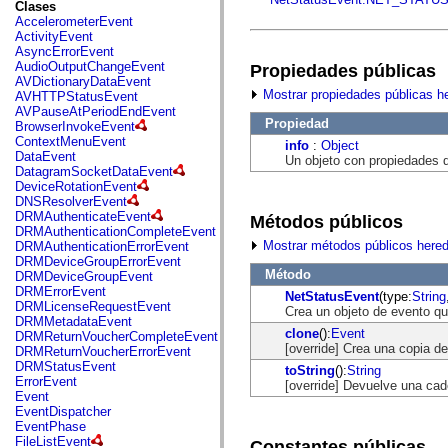
fl.events
Clases
fl.ik
AccelerometerEvent
fl.lang
ActivityEvent
fl.livepreview
AsyncErrorEvent
fl.managers
AudioOutputChangeEvent
Propiedades públicas
fl.motion
AVDictionaryDataEvent
fl.motion.easing
Mostrar propiedades públicas h
AVHTTPStatusEvent
fl.rsl
AVPauseAtPeriodEndEvent
fl.text
Propiedad
BrowserInvokeEvent
fl.transitions
ContextMenuEvent
info
:
Object
fl.transitions.easing
DataEvent
Un objeto con propiedades qu
fl.video
DatagramSocketDataEvent
flash.accessibility
DeviceRotationEvent
flash.concurrent
DNSResolverEvent
flash.crypto
DRMAuthenticateEvent
Métodos públicos
flash.data
DRMAuthenticationCompleteEvent
flash.desktop
Mostrar métodos públicos here
DRMAuthenticationErrorEvent
flash.display
DRMDeviceGroupErrorEvent
flash.display3D
Método
DRMDeviceGroupEvent
flash.display3D.textures
DRMErrorEvent
NetStatusEvent
(type:
String
flash.errors
DRMLicenseRequestEvent
Crea un objeto de evento qu
flash.events
DRMMetadataEvent
flash.external
clone
():
Event
DRMReturnVoucherCompleteEvent
flash.filesystem
[override] Crea una copia de
DRMReturnVoucherErrorEvent
flash.filters
DRMStatusEvent
toString
():
String
flash.geom
ErrorEvent
[override] Devuelve una cad
flash.globalization
Event
flash.html
EventDispatcher
flash.media
EventPhase
flash.net
FileListEvent
Constantes públicas