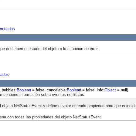
eredadas
e describen el estado del objeto o la situación de error.
dados
, bubbles:
Boolean
= false, cancelable:
Boolean
= false, info:
Object
= null)
e contiene información sobre eventos netStatus.
l objeto NetStatusEvent y define el valor de cada propiedad para que coincida 
ena con todas las propiedades del objeto NetStatusEvent.