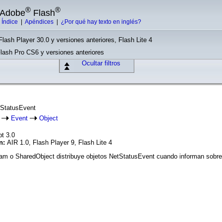
®
®
e Adobe
Flash
|
Índice
|
Apéndices
|
¿Por qué hay texto en inglés?
Flash Player 30.0 y versiones anteriores, Flash Lite 4
Flash Pro CS6 y versiones anteriores
Ocultar filtros
tStatusEvent
t
Event
Object
pt 3.0
ón:
AIR 1.0, Flash Player 9, Flash Lite 4
am o SharedObject distribuye objetos NetStatusEvent cuando informan sobre 
S