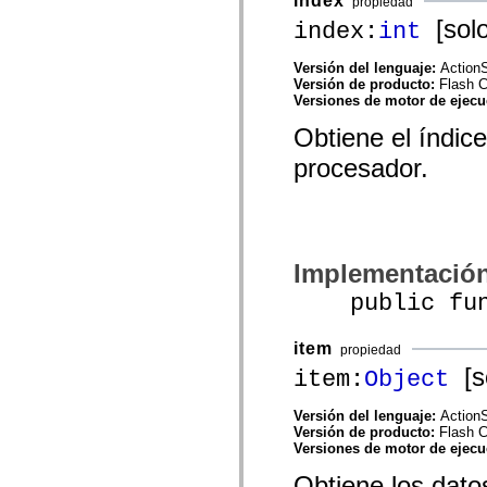
index
propiedad
mx.olap
[solo
index:
int
mx.olap.aggregators
mx.preloaders
mx.printing
Versión del lenguaje:
ActionS
mx.resources
Versión de producto:
Flash 
mx.rpc
Versiones de motor de ejec
mx.rpc.events
mx.rpc.http
Obtiene el índic
mx.rpc.http.mxml
mx.rpc.mxml
procesador.
mx.rpc.remoting
mx.rpc.remoting.mxml
mx.rpc.soap
mx.rpc.soap.mxml
mx.rpc.wsdl
mx.rpc.xml
Implementació
mx.skins
mx.skins.halo
public func
mx.skins.spark
mx.skins.wireframe
mx.skins.wireframe.windowChrome
item
propiedad
mx.states
mx.styles
[so
item:
Object
mx.utils
mx.validators
Versión del lenguaje:
ActionS
spark.accessibility
Versión de producto:
Flash 
spark.automation.delegates
Versiones de motor de ejec
spark.automation.delegates.components
spark.automation.delegates.components.gridClasses
Obtiene los dato
spark.automation.delegates.components.mediaClasses