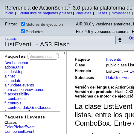
®
Referencia de ActionScript
3.0 para la plataforma d
Inicio
|
Ocultar lista de paquetes y clases
|
Paquetes
|
Clases
|
Novedades
Filtros:
AIR 30.0 y versiones anteriores, 
Motores de ejecución
Flex 4.6 y versiones anteriores, 
Productos
Ocu
fl.events
ListEvent - AS3 Flash
Paquetes
x
Paquete
fl.events
Nivel superior
Clase
public class Li
adobe.utils
Herencia
ListEvent
Ev
air.desktop
air.net
Subclases
DataGridEvent
air.update
air.update.events
Versión del lenguaje:
ActionScri
com.adobe.viewsource
Versión de producto:
Flash CS3
fl.accessibility
Versiones de motor de ejecuci
fl.containers
fl.controls
La clase ListEven
fl.controls.dataGridClasses
fl.controls.listClasses
listas, entre los qu
fl.controls.progressBarClasses
Paquete fl.events
fl.core
ComboBox. Entre es
Clases
fl.data
ColorPickerEvent
fl.display
ComponentEvent