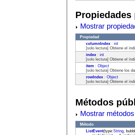
flash.net.dns
flash.net.drm
flash.notifications
Propiedades 
flash.permissions
flash.printing
flash.profiler
Mostrar propieda
flash.sampler
flash.security
Propiedad
flash.sensors
flash.system
columnIndex
:
int
flash.text
[solo lectura] Obtiene el ín
flash.text.engine
index
:
int
flash.text.ime
[solo lectura] Obtiene el ín
flash.ui
flash.utils
item
:
Object
flash.xml
[solo lectura] Obtiene los d
flashx.textLayout
rowIndex
:
Object
flashx.textLayout.compose
[solo lectura] Obtiene el ín
flashx.textLayout.container
flashx.textLayout.conversion
flashx.textLayout.edit
flashx.textLayout.elements
Métodos públ
flashx.textLayout.events
flashx.textLayout.factory
flashx.textLayout.formats
Mostrar métodos 
flashx.textLayout.operations
flashx.textLayout.utils
flashx.undo
Método
mx.accessibility
ListEvent
(type:
String
, bubb
mx.automation