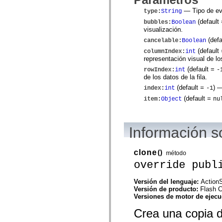
Lista de elementos desfasados
— Tipo de eve
type
:
String
Constantes de implementación de accesibilidad
(default
Cómo utilizar ejemplos de ActionScript
bubbles
:
Boolean
visualización.
Avisos legales
(defa
cancelable
:
Boolean
(default
columnIndex
:
int
representación visual de l
(default =
rowIndex
:
int
-
de los datos de la fila.
(default =
)
— 
index
:
int
-1
(default =
item
:
Object
nu
Información 
clone
()
método
override publ
Versión del lenguaje:
ActionS
Versión de producto:
Flash 
Versiones de motor de ejec
Crea una copia de