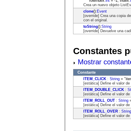
rowIndex:
int
= -1, index:
mx.automation.air
Crea un nuevo objeto ListEv
mx.automation.delegates
mx.automation.delegates.advancedDataGrid
clone
():
Event
mx.automation.delegates.charts
[override] Crea una copia de
mx.automation.delegates.containers
con el original.
mx.automation.delegates.controls
toString
():
String
mx.automation.delegates.controls.dataGridClasses
[override] Devuelve una cad
mx.automation.delegates.controls.fileSystemClasses
mx.automation.delegates.core
mx.automation.delegates.flashflexkit
mx.automation.events
Constantes p
mx.binding
mx.binding.utils
mx.charts
Mostrar constant
mx.charts.chartClasses
mx.charts.effects
mx.charts.effects.effectClasses
Constante
mx.charts.events
ITEM_CLICK
:
String
= "ite
mx.charts.renderers
[estática] Define el valor d
mx.charts.series
mx.charts.series.items
ITEM_DOUBLE_CLICK
:
St
mx.charts.series.renderData
[estática] Define el valor d
mx.charts.styles
ITEM_ROLL_OUT
:
String
=
mx.collections
[estática] Define el valor d
mx.collections.errors
ITEM_ROLL_OVER
:
Strin
mx.containers
[estática] Define el valor d
mx.containers.accordionClasses
mx.containers.dividedBoxClasses
mx.containers.errors
mx.containers.utilityClasses