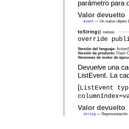
parámetro para qu
Valor devuelto
— Un nuevo objeto Li
Event
toString
()
método
override publ
Versión del lenguaje:
ActionS
Versión de producto:
Flash 
Versiones de motor de ejec
Devuelve una cad
ListEvent. La cad
[
ListEvent typ
columnIndex=
v
Valor devuelto
— Representación d
String