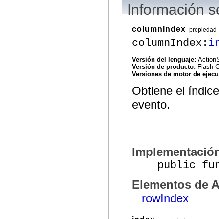
mx.controls
Información s
mx.controls.advancedDataGridClasses
mx.controls.dataGridClasses
mx.controls.listClasses
columnIndex
propiedad
mx.controls.menuClasses
columnIndex:
i
mx.controls.olapDataGridClasses
mx.controls.scrollClasses
mx.controls.sliderClasses
Versión del lenguaje:
ActionS
mx.controls.textClasses
Versión de producto:
Flash 
mx.controls.treeClasses
Versiones de motor de ejec
mx.controls.videoClasses
mx.core
Obtiene el índic
mx.core.windowClasses
mx.effects
evento.
mx.effects.easing
mx.effects.effectClasses
mx.events
mx.filters
mx.flash
mx.formatters
Implementació
mx.geom
mx.graphics
public funct
mx.graphics.codec
mx.graphics.shaderClasses
mx.logging
Elementos de A
mx.logging.errors
mx.logging.targets
rowIndex
mx.managers
mx.modules
mx.netmon