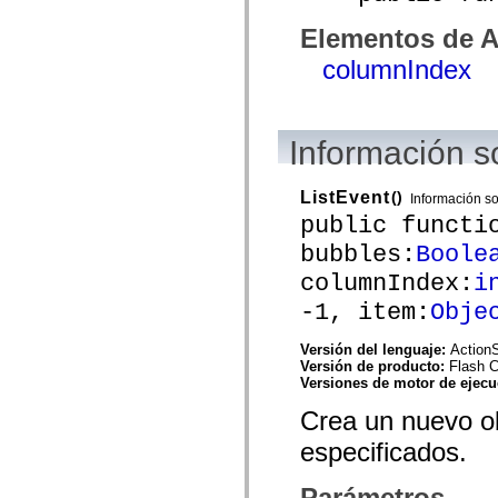
spark.skins.mobile
Elementos de A
spark.skins.mobile.supportClasses
spark.skins.spark
columnIndex
spark.skins.spark.mediaClasses.fullScreen
spark.skins.spark.mediaClasses.normal
spark.skins.spark.windowChrome
spark.skins.wireframe
spark.skins.wireframe.mediaClasses
Información s
spark.skins.wireframe.mediaClasses.fullScreen
spark.transitions
spark.utils
ListEvent
()
spark.validators
Información s
spark.validators.supportClasses
public functi
Elementos del lenguaje
bubbles:
Boole
Constantes globales
Funciones globales
columnIndex:
i
Operadores
-1, item:
Obje
Sentencias, palabras clave y directivas
Tipos especiales
Apéndices
Versión del lenguaje:
ActionS
Novedades
Versión de producto:
Flash 
Errores del compilador
Versiones de motor de ejec
Advertencias del compilador
Crea un nuevo ob
Errores en tiempo de ejecución
Migración a ActionScript 3
especificados.
Conjuntos de caracteres admitidos
Solo etiquetas MXML
Elementos Motion XML
Parámetros
Etiquetas de texto temporizado