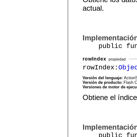
spark.automation.delegates.components.supportClasses
actual.
spark.automation.delegates.skins.spark
spark.automation.events
spark.collections
spark.components
spark.components.calendarClasses
spark.components.gridClasses
spark.components.mediaClasses
Implementació
spark.components.supportClasses
public func
spark.components.windowClasses
spark.core
spark.effects
rowIndex
spark.effects.animation
propiedad
spark.effects.easing
rowIndex:
Obje
spark.effects.interpolation
spark.effects.supportClasses
spark.events
Versión del lenguaje:
ActionS
spark.filters
Versión de producto:
Flash 
spark.formatters
Versiones de motor de ejec
spark.formatters.supportClasses
spark.globalization
Obtiene el índice
spark.globalization.supportClasses
spark.layouts
spark.layouts.supportClasses
spark.managers
spark.modules
spark.preloaders
Implementació
spark.primitives
spark.primitives.supportClasses
public funct
spark.skins