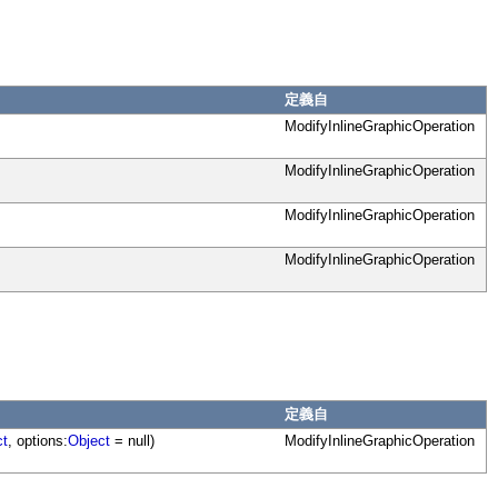
定義自
ModifyInlineGraphicOperation
ModifyInlineGraphicOperation
ModifyInlineGraphicOperation
ModifyInlineGraphicOperation
定義自
ct
, options:
Object
= null)
ModifyInlineGraphicOperation