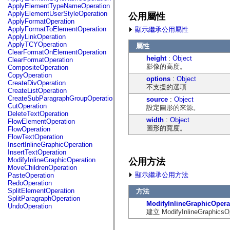
fl.events
ApplyElementTypeNameOperation
fl.ik
ApplyElementUserStyleOperation
公用屬性
fl.lang
ApplyFormatOperation
fl.livepreview
ApplyFormatToElementOperation
顯示繼承公用屬性
fl.managers
ApplyLinkOperation
fl.motion
ApplyTCYOperation
屬性
fl.motion.easing
ClearFormatOnElementOperation
fl.rsl
height
:
Object
ClearFormatOperation
fl.text
影像的高度。
CompositeOperation
fl.transitions
CopyOperation
options
:
Object
fl.transitions.easing
CreateDivOperation
不支援的選項
fl.video
CreateListOperation
flash.accessibility
CreateSubParagraphGroupOperation
source
:
Object
flash.concurrent
CutOperation
設定圖形的來源。
flash.crypto
DeleteTextOperation
flash.data
width
:
Object
FlowElementOperation
flash.desktop
圖形的寬度。
FlowOperation
flash.display
FlowTextOperation
flash.display3D
InsertInlineGraphicOperation
flash.display3D.textures
InsertTextOperation
flash.errors
ModifyInlineGraphicOperation
公用方法
flash.events
MoveChildrenOperation
flash.external
顯示繼承公用方法
PasteOperation
flash.filesystem
RedoOperation
flash.filters
SplitElementOperation
方法
flash.geom
SplitParagraphOperation
flash.globalization
ModifyInlineGraphicOpera
UndoOperation
flash.html
建立 ModifyInlineGraphics
flash.media
flash.net