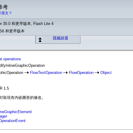
 參考
示英文？
r 30.0 和更早版本, Flash Lite 4
o CS6 和更早版本
隱藏篩選
ut.operations
difyInlineGraphicOperation
aphicOperation
FlowTextOperation
FlowOperation
Object
IR 1.5
tion 類別封裝現有內嵌圖形的修改。
lineGraphicElement
nager
wOperationEvent