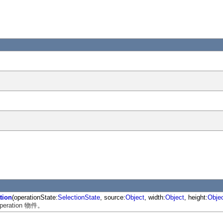
tion
(operationState:
SelectionState
, source:
Object
, width:
Object
, height:
Obje
Operation 物件。