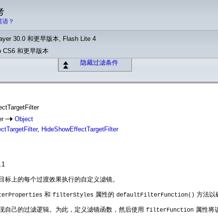
考
英语？
yer 30.0 和更早版本, Flash Lite 4
Pro CS6 和更早版本
隐藏过滤条件
ectTargetFilter
er
Object
tTargetFilter
,
HideShowEffectTargetFilter
.1
定义每个效果目标上的每个过渡效果执行的自定义滤镜。
和
属性的
方法以
terProperties
filterStyles
defaultFilterFunction()
现自己的过滤逻辑。为此，定义滤镜函数，然后使用
属性将该函
filterFunction