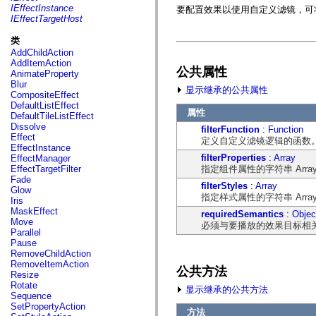
fl.events
IEffectInstance
要配置效果以使用自定义滤镜，可将 Eff
fl.ik
IEffectTargetHost
fl.lang
fl.livepreview
类
fl.managers
AddChildAction
fl.motion
AddItemAction
fl.motion.easing
公共属性
AnimateProperty
fl.rsl
Blur
fl.text
显示继承的公共属性
CompositeEffect
fl.transitions
DefaultListEffect
fl.transitions.easing
属性
DefaultTileListEffect
fl.video
Dissolve
filterFunction
:
Function
flash.accessibility
Effect
定义自定义滤镜逻辑的函数
flash.concurrent
EffectInstance
flash.crypto
filterProperties
:
Array
EffectManager
flash.data
指定组件属性的字符串 Arra
EffectTargetFilter
flash.desktop
Fade
flash.display
filterStyles
:
Array
Glow
flash.display3D
指定样式属性的字符串 Arra
Iris
flash.display3D.textures
MaskEffect
requiredSemantics
:
Objec
flash.errors
Move
必须与要播放的效果目标相
flash.events
Parallel
flash.external
Pause
flash.filesystem
RemoveChildAction
flash.filters
RemoveItemAction
flash.geom
公共方法
Resize
flash.globalization
Rotate
flash.html
显示继承的公共方法
Sequence
flash.media
SetPropertyAction
flash.net
方法