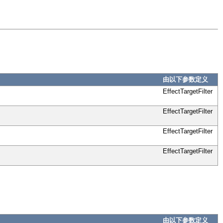
由以下参数定义
EffectTargetFilter
EffectTargetFilter
EffectTargetFilter
EffectTargetFilter
由以下参数定义