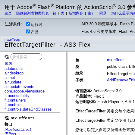
®
®
®
用于 Adobe
Flash
Platform 的 ActionScript
3.0 参
主页
|
隐藏包列表和类列表
|
包
|
类
|
新增内容
|
索引
|
附录
|
为什么显示为
过滤条件:
AIR 30.0 和更早版本, Flash Pla
运行时
Flex 4.6 和更早版本, Flash 
产品
mx.effects
EffectTargetFilter - AS3 Flex
包
x
mx.effects
包
顶级
public class Eff
类
adobe.utils
air.desktop
继承
EffectTargetFilt
air.net
AddRemoveEffec
子类
air.update
air.update.events
语言版本:
ActionScript 3.0
com.adobe.viewsource
fl.accessibility
产品版本:
Flex 3
fl.containers
运行时版本:
Flash Player 9, AIR 1
fl.controls
fl.controls.dataGridClasses
EffectTargetFilter 类
fl.controls.listClasses
包 mx.effects
fl.controls.progressBarClasses
EffectTargetFilter 类定义使用
fil
fl.core
接口
fl.data
IAbstractEffect
您还可以定义自定义滤镜函数来实
fl.display
IEffect