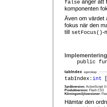
anger att 
false
spark.skins.mobile
spark.skins.mobile.supportClasses
komponenten fo
spark.skins.spark
spark.skins.spark.mediaClasses.fullScreen
Även om värdet ä
spark.skins.spark.mediaClasses.normal
spark.skins.spark.windowChrome
fokus när den m
spark.skins.wireframe
spark.skins.wireframe.mediaClasses
till
-
setFocus()
spark.skins.wireframe.mediaClasses.fullScreen
spark.transitions
spark.utils
spark.validators
spark.validators.supportClasses
Språkelement
Implementerin
Globala konstanter
Globala funktioner
public funct
Operatorer
Programsatser, nyckelord och direktiv
Specialtyper
tabIndex
egenskap
Bilagor
[
tabIndex:
int
Nyheter
Kompilatorfel
Kompileringsvarningar
Språkversion:
ActionScript 3.
Körningsfel
Produktversion:
Flash CS3
Flytta till ActionScript 3
Körningsmiljöversioner:
Fla
Teckenuppsättningar som stöds
Endast MXML-taggar
Hämtar den ordni
Motion XML-element
Timed Text-taggar