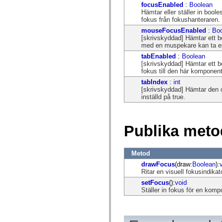
flash.net.dns
focusEnabled
:
Boolean
flash.net.drm
Hämtar eller ställer in boo
flash.notifications
fokus från fokushanteraren.
flash.permissions
mouseFocusEnabled
:
Bo
flash.printing
[skrivskyddad] Hämtar ett
flash.profiler
med en muspekare kan ta e
flash.sampler
flash.security
tabEnabled
:
Boolean
flash.sensors
[skrivskyddad] Hämtar ett b
flash.system
fokus till den här komponen
flash.text
tabIndex
:
int
flash.text.engine
[skrivskyddad] Hämtar den o
flash.text.ime
inställd på true.
flash.ui
flash.utils
flash.xml
flashx.textLayout
Publika meto
flashx.textLayout.compose
flashx.textLayout.container
flashx.textLayout.conversion
flashx.textLayout.edit
Metod
flashx.textLayout.elements
drawFocus
(draw:
Boolean
):
flashx.textLayout.events
Ritar en visuell fokusindikat
flashx.textLayout.factory
flashx.textLayout.formats
setFocus
():
void
flashx.textLayout.operations
Ställer in fokus för en komp
flashx.textLayout.utils
flashx.undo
mx.accessibility
mx.automation