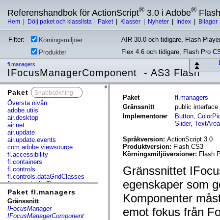
®
®
Referenshandbok för ActionScript
3.0 i Adobe
Flas
Hem
|
Dölj paket och klasslista
|
Paket
|
Klasser
|
Nyheter
|
Index
|
Bilagor
Filter:
AIR 30.0 och tidigare, Flash Player
Körningsmiljöer
Flex 4.6 och tidigare, Flash Pro C
Produkter
fl.managers
IFocusManagerComponent - AS3 Flash
Paket
x
Paket
fl.managers
Översta nivån
Gränssnitt
public interfa
adobe.utils
Implementorer
Button
,
ColorPi
air.desktop
Slider
,
TextArea
air.net
air.update
Språkversion:
ActionScript 3.0
air.update.events
Produktversion:
Flash CS3
com.adobe.viewsource
Körningsmiljöversioner:
Flash P
fl.accessibility
fl.containers
Gränssnittet IFoc
fl.controls
fl.controls.dataGridClasses
egenskaper som gö
fl.controls.listClasses
fl.controls.progressBarClasses
Paket fl.managers
Komponenter måste
fl.core
Gränssnitt
fl.data
IFocusManager
emot fokus från F
fl.display
IFocusManagerComponent