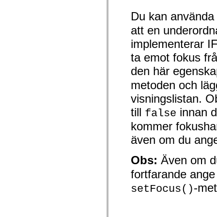
mx.controls
mx.controls.advancedDataGridClasses
Du kan använd
mx.controls.dataGridClasses
mx.controls.listClasses
att en underord
mx.controls.menuClasses
mx.controls.olapDataGridClasses
implementerar I
mx.controls.scrollClasses
ta emot fokus fr
mx.controls.sliderClasses
mx.controls.textClasses
den här egenskap
mx.controls.treeClasses
mx.controls.videoClasses
metoden och lägg
mx.core
mx.core.windowClasses
visningslistan. 
mx.effects
mx.effects.easing
till
innan du
false
mx.effects.effectClasses
mx.events
kommer fokushan
mx.filters
mx.flash
även om du ange
mx.formatters
mx.geom
mx.graphics
Obs:
Även om du
mx.graphics.codec
mx.graphics.shaderClasses
fortfarande ang
mx.logging
-met
mx.logging.errors
setFocus()
mx.logging.targets
mx.managers
mx.modules
mx.netmon