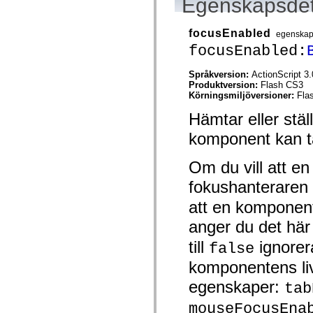
Egenskapsdet
mx.automation.air
mx.automation.delegates
mx.automation.delegates.advancedDataGrid
focusEnabled
egenska
mx.automation.delegates.charts
mx.automation.delegates.containers
focusEnabled:
mx.automation.delegates.controls
mx.automation.delegates.controls.dataGridClasses
Språkversion:
ActionScript 3.
mx.automation.delegates.controls.fileSystemClasses
Produktversion:
Flash CS3
mx.automation.delegates.core
Körningsmiljöversioner:
Fla
mx.automation.delegates.flashflexkit
mx.automation.events
Hämtar eller stä
mx.binding
mx.binding.utils
komponent kan t
mx.charts
mx.charts.chartClasses
mx.charts.effects
Om du vill att e
mx.charts.effects.effectClasses
mx.charts.events
fokushanteraren 
mx.charts.renderers
att en komponent
mx.charts.series
mx.charts.series.items
anger du det här 
mx.charts.series.renderData
mx.charts.styles
till
ignorer
false
mx.collections
mx.collections.errors
komponentens liv
mx.containers
mx.containers.accordionClasses
egenskaper:
tab
mx.containers.dividedBoxClasses
mx.containers.errors
mouseFocusEna
mx.containers.utilityClasses