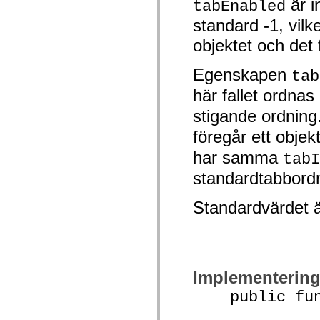
är i
tabEnabled
Lista över borttagna element
standard -1, vilke
Konstanter för hjälpmedelsimplementering
Använda ActionScript-exempel
objektet och det
Juridiska meddelanden
Egenskapen
tab
här fallet ordnas
stigande ordning
föregår ett obje
har samma
tabI
standardtabbordn
Standardvärdet 
Implementerin
public funct