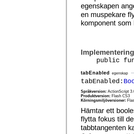
spark.automation.delegates.components.supportClasses
egenskapen ange
spark.automation.delegates.skins.spark
spark.automation.events
en muspekare flyt
spark.collections
komponent som h
spark.components
spark.components.calendarClasses
spark.components.gridClasses
spark.components.mediaClasses
spark.components.supportClasses
spark.components.windowClasses
spark.core
Implementerin
spark.effects
spark.effects.animation
public funct
spark.effects.easing
spark.effects.interpolation
spark.effects.supportClasses
tabEnabled
egenskap
spark.events
tabEnabled:
Bo
spark.filters
spark.formatters
spark.formatters.supportClasses
Språkversion:
ActionScript 3.
spark.globalization
Produktversion:
Flash CS3
spark.globalization.supportClasses
Körningsmiljöversioner:
Fla
spark.layouts
spark.layouts.supportClasses
Hämtar ett bool
spark.managers
spark.modules
flytta fokus til
spark.preloaders
spark.primitives
tabbtangenten ka
spark.primitives.supportClasses
spark.skins