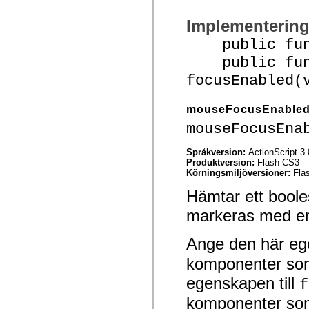
mx.olap
mx.olap.aggregators
Implementerin
mx.preloaders
mx.printing
public funct
mx.resources
mx.rpc
public func
mx.rpc.events
focusEnabled(
mx.rpc.http
mx.rpc.http.mxml
mx.rpc.mxml
mouseFocusEnable
mx.rpc.remoting
mx.rpc.remoting.mxml
mouseFocusEna
mx.rpc.soap
mx.rpc.soap.mxml
mx.rpc.wsdl
Språkversion:
ActionScript 3.
mx.rpc.xml
Produktversion:
Flash CS3
mx.skins
Körningsmiljöversioner:
Fla
mx.skins.halo
Hämtar ett bool
mx.skins.spark
mx.skins.wireframe
markeras med en
mx.skins.wireframe.windowChrome
mx.states
mx.styles
Ange den här eg
mx.utils
mx.validators
komponenter so
spark.accessibility
spark.automation.delegates
egenskapen till
f
spark.automation.delegates.components
spark.automation.delegates.components.gridClasses
komponenter so
spark.automation.delegates.components.mediaClasses