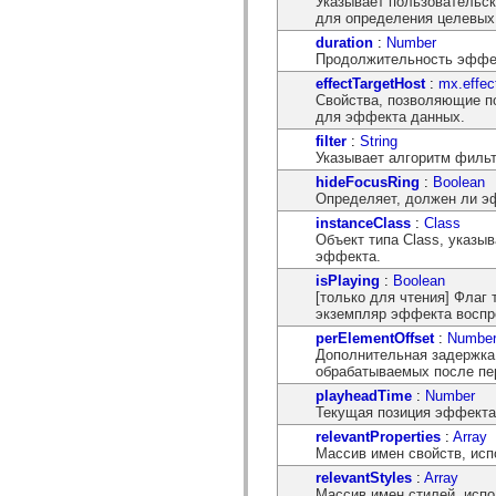
Указывает пользовательск
mx.automation.air
для определения целевых
mx.automation.delegates
mx.automation.delegates.advancedDataGrid
duration
:
Number
mx.automation.delegates.charts
Продолжительность эффек
mx.automation.delegates.containers
effectTargetHost
:
mx.effec
mx.automation.delegates.controls
Свойства, позволяющие по
mx.automation.delegates.controls.dataGridClasses
для эффекта данных.
mx.automation.delegates.controls.fileSystemClasses
mx.automation.delegates.core
filter
:
String
mx.automation.delegates.flashflexkit
Указывает алгоритм филь
mx.automation.events
hideFocusRing
:
Boolean
mx.binding
Определяет, должен ли эф
mx.binding.utils
mx.charts
instanceClass
:
Class
mx.charts.chartClasses
Объект типа Class, указы
mx.charts.effects
эффекта.
mx.charts.effects.effectClasses
isPlaying
:
Boolean
mx.charts.events
[только для чтения] Флаг 
mx.charts.renderers
экземпляр эффекта воспро
mx.charts.series
perElementOffset
:
Numbe
mx.charts.series.items
Дополнительная задержка
mx.charts.series.renderData
обрабатываемых после пе
mx.charts.styles
mx.collections
playheadTime
:
Number
mx.collections.errors
Текущая позиция эффекта
mx.containers
relevantProperties
:
Array
mx.containers.accordionClasses
Массив имен свойств, ис
mx.containers.dividedBoxClasses
mx.containers.errors
relevantStyles
:
Array
mx.containers.utilityClasses
Массив имен стилей, исп