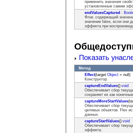
применить значения свойс
mx.olap
установленные самим эф
mx.olap.aggregators
mx.preloaders
endValuesCaptured
:
Bool
mx.printing
Флаг, содержащий значени
mx.resources
значение false, если они
mx.rpc
эффекта при воспроизвед
mx.rpc.events
mx.rpc.http
mx.rpc.http.mxml
mx.rpc.mxml
Общедоступ
mx.rpc.remoting
mx.rpc.remoting.mxml
Показать унасл
mx.rpc.soap
mx.rpc.soap.mxml
mx.rpc.wsdl
Метод
mx.rpc.xml
mx.skins
Effect
(target:
Object
= null)
mx.skins.halo
Конструктор.
mx.skins.spark
captureEndValues
():
void
mx.skins.wireframe
Обеспечивает сбор текущ
mx.skins.wireframe.windowChrome
сохраняет их как конечные
mx.states
mx.styles
captureMoreStartValues
(ta
mx.utils
Обеспечивает сбор текущ
mx.validators
целевых объектов. Flex и
spark.accessibility
данных.
spark.automation.delegates
captureStartValues
():
void
spark.automation.delegates.components
Обеспечивает сбор текущ
spark.automation.delegates.components.gridClasses
эффекта.
spark.automation.delegates.components.mediaClasses