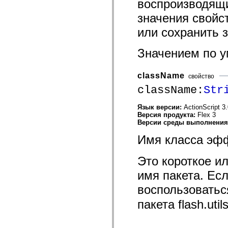
воспроизводящи
значения свойс
или сохранить 
Значением по 
className
свойство
className:
Str
Язык версии:
ActionScript 3
Версия продукта:
Flex 3
Версии среды выполнени
Имя класса эф
Это короткое ил
имя пакета. Есл
воспользовать
пакета flash.utils