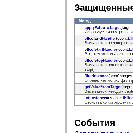
spark.skins.mobile
Защищенные
spark.skins.mobile.supportClasses
spark.skins.spark
spark.skins.spark.mediaClasses.fullScreen
Метод
spark.skins.spark.mediaClasses.normal
spark.skins.spark.windowChrome
applyValueToTarget
(target:
spark.skins.wireframe
Используется внутренне и
spark.skins.wireframe.mediaClasses
effectEndHandler
(event:
Ef
spark.skins.wireframe.mediaClasses.fullScreen
Вызывается по завершени
spark.transitions
spark.utils
effectStartHandler
(event:
Ef
spark.validators
Этот метод вызывается в
spark.validators.supportClasses
effectStopHandler
(event:
Ef
Элементы языка
Вызывается при остановк
Глобальные константы
stop().
Глобальные функции
filterInstance
(propChanges
Операторы
Определяет логику фильт
Инструкции, ключевые слова и директивы
Специальные типы
getValueFromTarget
(target
Вызывается методом captu
Приложения
Новые возможности
initInstance
(instance:
IEffe
Ошибки компилятора
Свойства копий эффекта 
Предупреждения компилятора
Ошибки времени выполнения
Миграция ActionScript 3
Поддерживаемые наборы символов
События
Только MXML
Элементы движения XML
Теги Timed Text