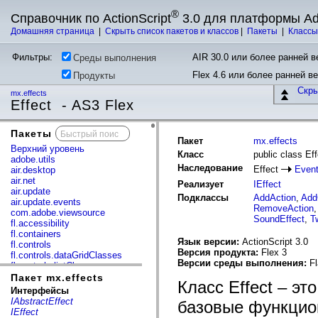
®
Справочник по ActionScript
3.0 для платформы A
Домашняя страница
|
Скрыть список пакетов и классов
|
Пакеты
|
Класс
Фильтры:
AIR 30.0 или более ранней ве
Среды выполнения
Flex 4.6 или более ранней в
Продукты
Скр
mx.effects
Effect - AS3 Flex
Пакеты
x
Пакет
mx.effects
Верхний уровень
Класс
public class Eff
adobe.utils
Наследование
Effect
Event
air.desktop
air.net
Реализует
IEffect
air.update
Подклассы
AddAction
,
Add
air.update.events
RemoveAction
com.adobe.viewsource
SoundEffect
,
T
fl.accessibility
fl.containers
Язык версии:
ActionScript 3.0
fl.controls
Версия продукта:
Flex 3
fl.controls.dataGridClasses
Версии среды выполнения:
Fl
fl.controls.listClasses
fl.controls.progressBarClasses
Пакет mx.effects
Класс Effect – э
fl.core
Интерфейсы
fl.data
IAbstractEffect
базовые функцио
fl.display
IEffect