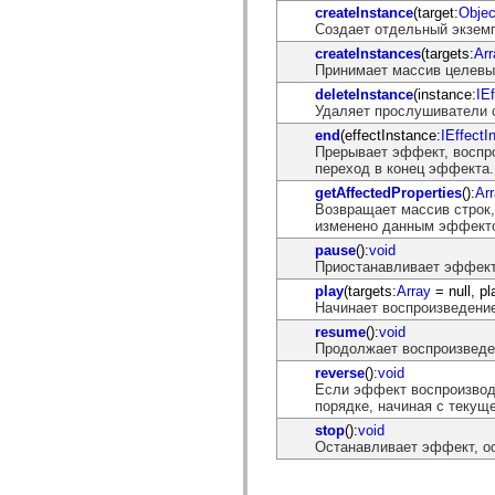
createInstance
(target:
Objec
spark.automation.delegates.components.supportClasses
Создает отдельный экземп
spark.automation.delegates.skins.spark
spark.automation.events
createInstances
(targets:
Arr
spark.collections
Принимает массив целевых
spark.components
deleteInstance
(instance:
IE
spark.components.calendarClasses
Удаляет прослушиватели с
spark.components.gridClasses
spark.components.mediaClasses
end
(effectInstance:
IEffectI
spark.components.supportClasses
Прерывает эффект, воспр
spark.components.windowClasses
переход в конец эффекта.
spark.core
getAffectedProperties
():
Ar
spark.effects
Возвращает массив строк,
spark.effects.animation
изменено данным эффект
spark.effects.easing
spark.effects.interpolation
pause
():
void
spark.effects.supportClasses
Приостанавливает эффект 
spark.events
play
(targets:
Array
= null, p
spark.filters
Начинает воспроизведени
spark.formatters
spark.formatters.supportClasses
resume
():
void
spark.globalization
Продолжает воспроизведен
spark.globalization.supportClasses
reverse
():
void
spark.layouts
Если эффект воспроизвод
spark.layouts.supportClasses
порядке, начиная с текущ
spark.managers
spark.modules
stop
():
void
spark.preloaders
Останавливает эффект, о
spark.primitives
spark.primitives.supportClasses
spark.skins