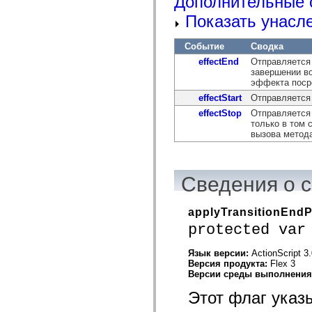
Дополнительные 
устаревший_индекс
Показать унасл
Константы реализации специальных возможностей
Использование примеров
Юридическая информация
Событие
Сводка
effectEnd
Отправляется
завершении в
эффекта посре
effectStart
Отправляется
effectStop
Отправляется
только в том
вызова метода 
Сведения о 
applyTransitionEndP
protected var
Язык версии:
ActionScript 3
Версия продукта:
Flex 3
Версии среды выполнени
Этот флаг указ