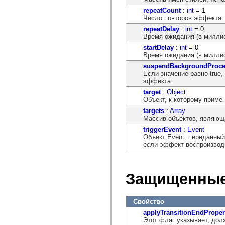
mx.controls
repeatCount
:
int
= 1
mx.controls.advancedDataGridClasses
Число повторов эффекта.
mx.controls.dataGridClasses
mx.controls.listClasses
repeatDelay
:
int
= 0
mx.controls.menuClasses
Время ожидания (в милли
mx.controls.olapDataGridClasses
startDelay
:
int
= 0
mx.controls.scrollClasses
Время ожидания (в милли
mx.controls.sliderClasses
mx.controls.textClasses
suspendBackgroundProce
mx.controls.treeClasses
Если значение равно true
mx.controls.videoClasses
эффекта.
mx.core
target
:
Object
mx.core.windowClasses
Объект, к которому приме
mx.effects
mx.effects.easing
targets
:
Array
mx.effects.effectClasses
Массив объектов, являющ
mx.events
triggerEvent
:
Event
mx.filters
Объект Event, переданный 
mx.flash
если эффект воспроизводи
mx.formatters
mx.geom
mx.graphics
mx.graphics.codec
Защищенные
mx.graphics.shaderClasses
mx.logging
mx.logging.errors
mx.logging.targets
Свойство
mx.managers
applyTransitionEndProper
mx.modules
Этот флаг указывает, дол
mx.netmon