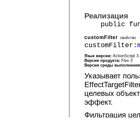
Реализация
public funct
customFilter
свойство
customFilter:
Язык версии:
ActionScript 3
Версия продукта:
Flex 3
Версии среды выполнени
Указывает поль
EffectTargetFil
целевых объект
эффект.
Фильтрация цел
случае, если п
метод
captureS