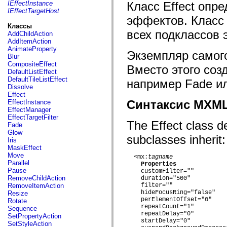
fl.events
IEffectInstance
Класс Effect опр
fl.ik
IEffectTargetHost
fl.lang
эффектов. Класс 
fl.livepreview
Классы
fl.managers
всех подклассов
AddChildAction
fl.motion
AddItemAction
fl.motion.easing
AnimateProperty
Экземпляр самого
fl.rsl
Blur
fl.text
CompositeEffect
Вместо этого соз
fl.transitions
DefaultListEffect
fl.transitions.easing
DefaultTileListEffect
например Fade ил
fl.video
Dissolve
flash.accessibility
Effect
flash.concurrent
Синтаксис MXM
EffectInstance
flash.crypto
EffectManager
flash.data
EffectTargetFilter
flash.desktop
The Effect class de
Fade
flash.display
Glow
subclasses inherit:
flash.display3D
Iris
flash.display3D.textures
MaskEffect
flash.errors
Move
  <mx:
tagname
flash.events
Parallel
Properties
flash.external
Pause
    customFilter=""

flash.filesystem
RemoveChildAction
    duration="500"

flash.filters
RemoveItemAction
    filter=""

flash.geom
    hideFocusRing="false"

Resize
flash.globalization
    perElementOffset="0"

Rotate
flash.html
    repeatCount="1"

Sequence
flash.media
    repeatDelay="0"

SetPropertyAction
flash.net
    startDelay="0"

SetStyleAction