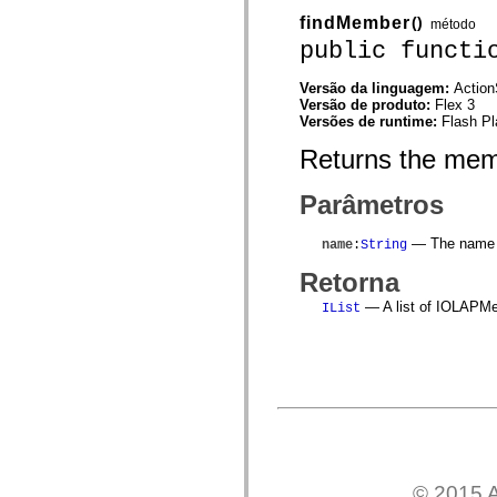
spark.automation.delegates.components.supportClasses
findMember
()
método
spark.automation.delegates.skins.spark
public functi
spark.automation.events
spark.collections
spark.components
Versão da linguagem:
Action
spark.components.calendarClasses
Versão de produto:
Flex 3
spark.components.gridClasses
Versões de runtime:
Flash Pl
spark.components.mediaClasses
spark.components.supportClasses
Returns the memb
spark.components.windowClasses
spark.core
spark.effects
Parâmetros
spark.effects.animation
spark.effects.easing
— The name 
name
:
String
spark.effects.interpolation
spark.effects.supportClasses
Retorna
spark.events
spark.filters
— A list of IOLAPMem
IList
spark.formatters
spark.formatters.supportClasses
spark.globalization
spark.globalization.supportClasses
spark.layouts
spark.layouts.supportClasses
spark.managers
spark.modules
spark.preloaders
spark.primitives
spark.primitives.supportClasses
© 2015 A
spark.skins