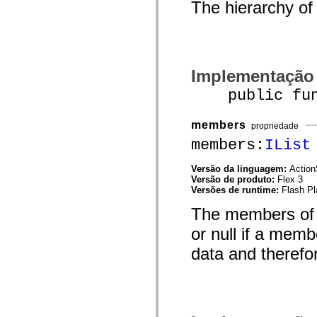
The hierarchy of 
mx.controls
mx.controls.advancedDataGridClasses
mx.controls.dataGridClasses
mx.controls.listClasses
mx.controls.menuClasses
mx.controls.olapDataGridClasses
mx.controls.scrollClasses
Implementação
mx.controls.sliderClasses
mx.controls.textClasses
public funct
mx.controls.treeClasses
mx.controls.videoClasses
mx.core
members
propriedade
mx.core.windowClasses
members:
IList
mx.effects
mx.effects.easing
mx.effects.effectClasses
Versão da linguagem:
Action
mx.events
Versão de produto:
Flex 3
mx.filters
Versões de runtime:
Flash Pl
mx.flash
mx.formatters
The members of t
mx.geom
mx.graphics
or null if a memb
mx.graphics.codec
data and therefo
mx.graphics.shaderClasses
mx.logging
mx.logging.errors
mx.logging.targets
mx.managers
mx.modules
mx.netmon