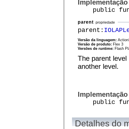
Implementação
mx.olap
mx.olap.aggregators
public funct
mx.preloaders
mx.printing
mx.resources
parent
propriedade
mx.rpc
parent:
IOLAPL
mx.rpc.events
mx.rpc.http
mx.rpc.http.mxml
Versão da linguagem:
Action
mx.rpc.mxml
Versão de produto:
Flex 3
mx.rpc.remoting
Versões de runtime:
Flash Pl
mx.rpc.remoting.mxml
mx.rpc.soap
The parent level o
mx.rpc.soap.mxml
mx.rpc.wsdl
another level.
mx.rpc.xml
mx.skins
mx.skins.halo
mx.skins.spark
mx.skins.wireframe
mx.skins.wireframe.windowChrome
Implementação
mx.states
mx.styles
public funct
mx.utils
mx.validators
spark.accessibility
spark.automation.delegates
spark.automation.delegates.components
Detalhes do 
spark.automation.delegates.components.gridClasses
spark.automation.delegates.components.mediaClasses