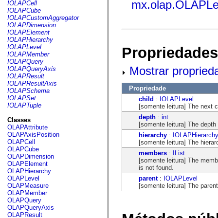
fl.events
mx.olap.OLAPLe
IOLAPCell
fl.ik
IOLAPCube
fl.lang
IOLAPCustomAggregator
fl.livepreview
IOLAPDimension
fl.managers
IOLAPElement
fl.motion
IOLAPHierarchy
fl.motion.easing
IOLAPLevel
Propriedades
fl.rsl
IOLAPMember
fl.text
IOLAPQuery
fl.transitions
Mostrar propried
IOLAPQueryAxis
fl.transitions.easing
IOLAPResult
fl.video
IOLAPResultAxis
Propriedade
flash.accessibility
IOLAPSchema
flash.concurrent
IOLAPSet
child
:
IOLAPLevel
flash.crypto
IOLAPTuple
[somente leitura] The next ch
flash.data
depth
:
int
flash.desktop
Classes
[somente leitura] The depth 
flash.display
OLAPAttribute
flash.display3D
OLAPAxisPosition
hierarchy
:
IOLAPHierarch
flash.display3D.textures
OLAPCell
[somente leitura] The hierar
flash.errors
OLAPCube
members
:
IList
flash.events
OLAPDimension
[somente leitura] The membe
flash.external
OLAPElement
is not found.
flash.filesystem
OLAPHierarchy
flash.filters
parent
:
IOLAPLevel
OLAPLevel
flash.geom
[somente leitura] The parent l
OLAPMeasure
flash.globalization
OLAPMember
flash.html
OLAPQuery
flash.media
OLAPQueryAxis
flash.net
OLAPResult