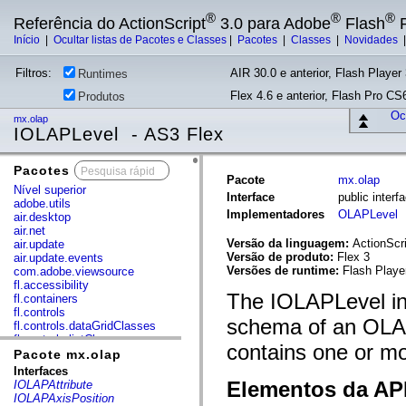
®
®
®
Referência do ActionScript
3.0 para Adobe
Flash
P
Início
|
Ocultar listas de Pacotes e Classes
|
Pacotes
|
Classes
|
Novidades
Filtros:
AIR 30.0 e anterior, Flash Player 
Runtimes
Flex 4.6 e anterior, Flash Pro CS6
Produtos
Ocu
mx.olap
IOLAPLevel - AS3 Flex
Pacotes
x
Pacote
mx.olap
Nível superior
Interface
public inter
adobe.utils
Implementadores
OLAPLevel
air.desktop
air.net
Versão da linguagem:
ActionScri
air.update
Versão de produto:
Flex 3
air.update.events
Versões de runtime:
Flash Playe
com.adobe.viewsource
fl.accessibility
The IOLAPLevel int
fl.containers
fl.controls
schema of an OLAP
fl.controls.dataGridClasses
fl.controls.listClasses
contains one or mo
fl.controls.progressBarClasses
Pacote mx.olap
fl.core
Interfaces
fl.data
Elementos da API
IOLAPAttribute
fl.display
IOLAPAxisPosition