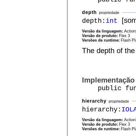
mx.automation.air
mx.automation.delegates
mx.automation.delegates.advancedDataGrid
depth
propriedade
mx.automation.delegates.charts
[some
depth:
int
mx.automation.delegates.containers
mx.automation.delegates.controls
mx.automation.delegates.controls.dataGridClasses
Versão da linguagem:
Action
mx.automation.delegates.controls.fileSystemClasses
Versão de produto:
Flex 3
mx.automation.delegates.core
Versões de runtime:
Flash Pl
mx.automation.delegates.flashflexkit
mx.automation.events
The depth of the 
mx.binding
mx.binding.utils
mx.charts
mx.charts.chartClasses
mx.charts.effects
mx.charts.effects.effectClasses
Implementação
mx.charts.events
mx.charts.renderers
public func
mx.charts.series
mx.charts.series.items
mx.charts.series.renderData
hierarchy
propriedade
mx.charts.styles
mx.collections
hierarchy:
IOL
mx.collections.errors
mx.containers
Versão da linguagem:
Action
mx.containers.accordionClasses
Versão de produto:
Flex 3
mx.containers.dividedBoxClasses
Versões de runtime:
Flash Pl
mx.containers.errors
mx.containers.utilityClasses