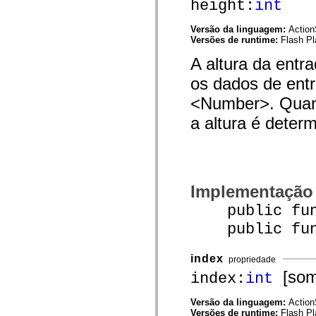
height:
int
spark.automation.delegates.components.supportClasses
spark.automation.delegates.skins.spark
Versão da linguagem:
Action
spark.automation.events
Versões de runtime:
Flash Pl
spark.collections
spark.components
A altura da entr
spark.components.calendarClasses
spark.components.gridClasses
os dados de ent
spark.components.mediaClasses
spark.components.supportClasses
<Number>. Quand
spark.components.windowClasses
spark.core
a altura é deter
spark.effects
spark.effects.animation
spark.effects.easing
spark.effects.interpolation
spark.effects.supportClasses
spark.events
Implementação
spark.filters
spark.formatters
public funct
spark.formatters.supportClasses
spark.globalization
public funct
spark.globalization.supportClasses
spark.layouts
spark.layouts.supportClasses
index
propriedade
spark.managers
[some
spark.modules
index:
int
spark.preloaders
spark.primitives
Versão da linguagem:
Action
spark.primitives.supportClasses
Versões de runtime:
Flash Pl
spark.skins