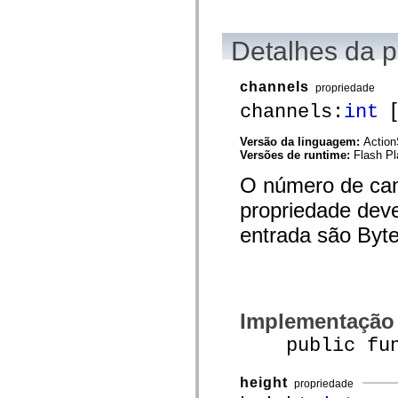
mx.olap
mx.olap.aggregators
mx.preloaders
Detalhes da 
mx.printing
mx.resources
mx.rpc
channels
propriedade
mx.rpc.events
mx.rpc.http
[
channels:
int
mx.rpc.http.mxml
mx.rpc.mxml
Versão da linguagem:
Action
mx.rpc.remoting
Versões de runtime:
Flash Pl
mx.rpc.remoting.mxml
mx.rpc.soap
O número de can
mx.rpc.soap.mxml
mx.rpc.wsdl
propriedade dev
mx.rpc.xml
mx.skins
entrada são Byt
mx.skins.halo
mx.skins.spark
mx.skins.wireframe
mx.skins.wireframe.windowChrome
mx.states
mx.styles
mx.utils
Implementação
mx.validators
public funct
spark.accessibility
spark.automation.delegates
spark.automation.delegates.components
height
spark.automation.delegates.components.gridClasses
propriedade
spark.automation.delegates.components.mediaClasses