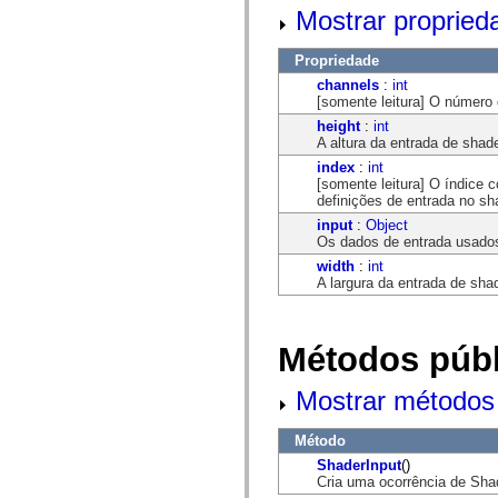
mx.controls
Mostrar propried
mx.controls.advancedDataGridClasses
mx.controls.dataGridClasses
mx.controls.listClasses
Propriedade
mx.controls.menuClasses
channels
:
int
mx.controls.olapDataGridClasses
[somente leitura] O número
mx.controls.scrollClasses
mx.controls.sliderClasses
height
:
int
mx.controls.textClasses
A altura da entrada de shade
mx.controls.treeClasses
index
:
int
mx.controls.videoClasses
[somente leitura] O índice 
mx.core
definições de entrada no sh
mx.core.windowClasses
input
:
Object
mx.effects
Os dados de entrada usados
mx.effects.easing
mx.effects.effectClasses
width
:
int
mx.events
A largura da entrada de shad
mx.filters
mx.flash
mx.formatters
mx.geom
Métodos públ
mx.graphics
mx.graphics.codec
mx.graphics.shaderClasses
Mostrar métodos 
mx.logging
mx.logging.errors
Método
mx.logging.targets
mx.managers
ShaderInput
()
mx.modules
Cria uma ocorrência de Sha
mx.netmon