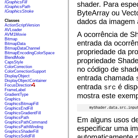
fl.events
IGraphicsFill
shader. Para espec
fl.ik
IGraphicsPath
fl.lang
ByteArray ou Vect
IGraphicsStroke
fl.livepreview
fl.managers
dados da imagem a
Classes
fl.motion
ActionScriptVersion
fl.motion.easing
AVLoader
A ocorrência de S
fl.rsl
AVM1Movie
fl.text
Bitmap
entrada da ocorrê
fl.transitions
BitmapData
fl.transitions.easing
BitmapDataChannel
propriedade da pr
fl.video
BitmapEncodingColorSpace
flash.accessibility
BlendMode
propriedade Shad
flash.concurrent
CapsStyle
flash.crypto
ColorCorrection
no código de shad
flash.data
ColorCorrectionSupport
flash.desktop
DisplayObject
entrada chamada
flash.display
DisplayObjectContainer
flash.display3D
entrada
é disp
FocusDirection
src
flash.display3D.textures
FrameLabel
flash.errors
mostra este exemp
GradientType
flash.events
Graphics
flash.external
GraphicsBitmapFill
flash.filesystem
myShader.data.src.inpu
GraphicsEndFill
flash.filters
GraphicsGradientFill
flash.geom
GraphicsPath
Em alguns usos de
flash.globalization
GraphicsPathCommand
flash.html
especificar uma i
GraphicsPathWinding
flash.media
GraphicsShaderFill
flash.net
automaticamente p
GraphicsSolidFill