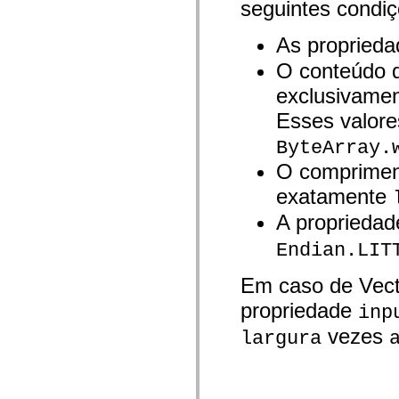
seguintes condi
Lista de elementos deprecados
Constantes de Implementação de Acessibilidade
As propried
Como Usar Exemplos do ActionScript
Aspectos jurídicos
O conteúdo d
exclusivamen
Esses valor
ByteArray.
O compriment
exatamente
A proprieda
Endian.LIT
Em caso de Vect
propriedade
inp
vezes
largura