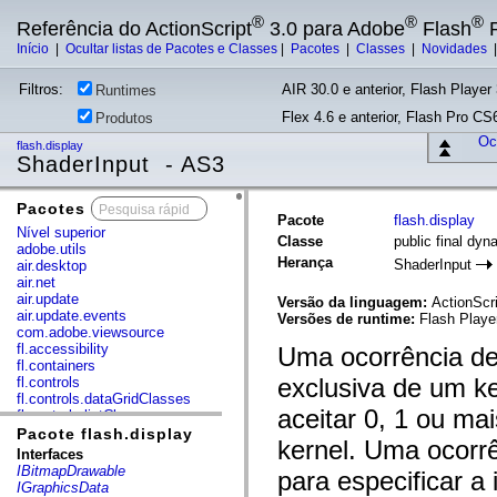
®
®
®
Referência do ActionScript
3.0 para Adobe
Flash
P
Início
|
Ocultar listas de Pacotes e Classes
|
Pacotes
|
Classes
|
Novidades
Filtros:
AIR 30.0 e anterior, Flash Player 
Runtimes
Flex 4.6 e anterior, Flash Pro CS6
Produtos
Ocu
flash.display
ShaderInput - AS3
Pacotes
x
Pacote
flash.display
Nível superior
Classe
public final dy
adobe.utils
Herança
ShaderInput
air.desktop
air.net
air.update
Versão da linguagem:
ActionScri
air.update.events
Versões de runtime:
Flash Playe
com.adobe.viewsource
fl.accessibility
Uma ocorrência de
fl.containers
exclusiva de um ke
fl.controls
fl.controls.dataGridClasses
aceitar 0, 1 ou m
fl.controls.listClasses
fl.controls.progressBarClasses
Pacote flash.display
kernel. Uma ocorr
fl.core
Interfaces
fl.data
IBitmapDrawable
para especificar 
fl.display
IGraphicsData