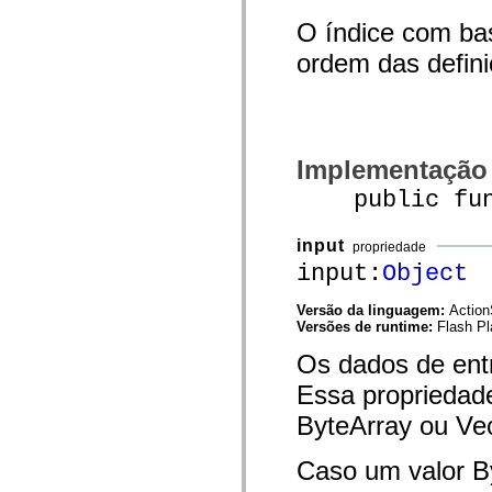
spark.skins.mobile
O índice com bas
spark.skins.mobile.supportClasses
spark.skins.spark
ordem das defini
spark.skins.spark.mediaClasses.fullScreen
spark.skins.spark.mediaClasses.normal
spark.skins.spark.windowChrome
spark.skins.wireframe
spark.skins.wireframe.mediaClasses
spark.skins.wireframe.mediaClasses.fullScreen
Implementação
spark.transitions
spark.utils
public func
spark.validators
spark.validators.supportClasses
Elementos de linguagem
input
propriedade
Constantes globais
input:
Object
Funções globais
Operadores
Instruções, palavras-chave e diretivas
Versão da linguagem:
Action
Tipos especiais
Versões de runtime:
Flash Pl
Apêndices
Os dados de ent
Novidades
Erros do compilador
Essa propriedad
Avisos do compilador
Erros de runtime
ByteArray ou Ve
Migrando para o ActionScript 3
Conjuntos de caracteres suportados
Tags MXML apenas
Caso um valor By
Elementos XML de movimento
Marcas de texto cronometradas