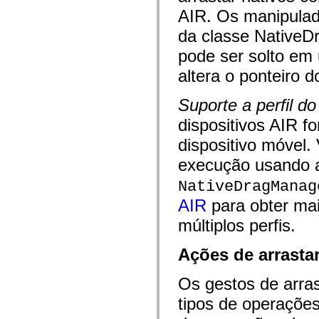
flash.net.dns
AIR. Os manipula
flash.net.drm
flash.notifications
da classe NativeD
flash.permissions
flash.printing
pode ser solto em
flash.profiler
flash.sampler
altera o ponteiro 
flash.security
flash.sensors
flash.system
Suporte a perfil do
flash.text
flash.text.engine
dispositivos AIR 
flash.text.ime
dispositivo móvel.
flash.ui
flash.utils
execução usando a
flash.xml
flashx.textLayout
NativeDragManag
flashx.textLayout.compose
flashx.textLayout.container
AIR
para obter mai
flashx.textLayout.conversion
flashx.textLayout.edit
múltiplos perfis.
flashx.textLayout.elements
flashx.textLayout.events
flashx.textLayout.factory
Ações de arrasta
flashx.textLayout.formats
flashx.textLayout.operations
Os gestos de arras
flashx.textLayout.utils
flashx.undo
tipos de operaçõ
mx.accessibility
mx.automation