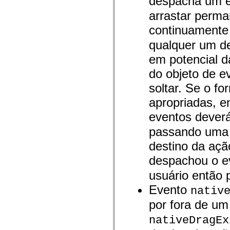
despacha um 
spark.skins.mobile
arrastar perma
spark.skins.mobile.supportClasses
spark.skins.spark
continuamente
spark.skins.spark.mediaClasses.fullScreen
spark.skins.spark.mediaClasses.normal
qualquer um de
spark.skins.spark.windowChrome
spark.skins.wireframe
em potencial d
spark.skins.wireframe.mediaClasses
spark.skins.wireframe.mediaClasses.fullScreen
do objeto de e
spark.transitions
spark.utils
soltar. Se o f
spark.validators
spark.validators.supportClasses
apropriadas, e
Elementos de linguagem
eventos dever
Constantes globais
Funções globais
passando uma r
Operadores
Instruções, palavras-chave e diretivas
destino da açã
Tipos especiais
despachou o 
Apêndices
Novidades
usuário então 
Erros do compilador
Avisos do compilador
Evento
nativ
Erros de runtime
Migrando para o ActionScript 3
por fora de um
Conjuntos de caracteres suportados
Tags MXML apenas
nativeDragEx
Elementos XML de movimento
Marcas de texto cronometradas