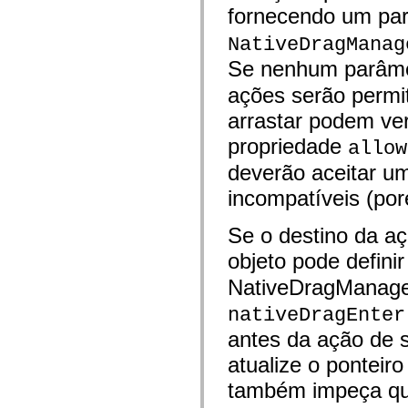
mx.controls
fornecendo um pa
mx.controls.advancedDataGridClasses
mx.controls.dataGridClasses
NativeDragManag
mx.controls.listClasses
mx.controls.menuClasses
Se nenhum parâm
mx.controls.olapDataGridClasses
mx.controls.scrollClasses
ações serão permi
mx.controls.sliderClasses
arrastar podem ver
mx.controls.textClasses
mx.controls.treeClasses
propriedade
mx.controls.videoClasses
allow
mx.core
deverão aceitar u
mx.core.windowClasses
mx.effects
incompatíveis (po
mx.effects.easing
mx.effects.effectClasses
mx.events
Se o destino da a
mx.filters
mx.flash
objeto pode defini
mx.formatters
mx.geom
NativeDragManager
mx.graphics
mx.graphics.codec
nativeDragEnter
mx.graphics.shaderClasses
antes da ação de s
mx.logging
mx.logging.errors
atualize o ponteir
mx.logging.targets
mx.managers
também impeça que
mx.modules
mx.netmon