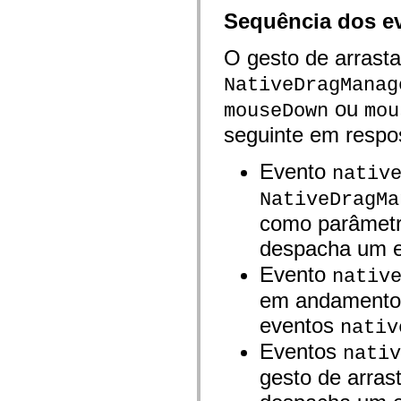
spark.automation.delegates.components.supportClasses
Sequência dos e
spark.automation.delegates.skins.spark
spark.automation.events
spark.collections
O gesto de arrast
spark.components
spark.components.calendarClasses
NativeDragManag
spark.components.gridClasses
ou
spark.components.mediaClasses
mouseDown
mou
spark.components.supportClasses
seguinte em respo
spark.components.windowClasses
spark.core
spark.effects
Evento
nativ
spark.effects.animation
spark.effects.easing
NativeDragMa
spark.effects.interpolation
spark.effects.supportClasses
como parâmetro
spark.events
spark.filters
despacha um 
spark.formatters
spark.formatters.supportClasses
Evento
nativ
spark.globalization
spark.globalization.supportClasses
em andamento, 
spark.layouts
spark.layouts.supportClasses
eventos
nativ
spark.managers
spark.modules
Eventos
nativ
spark.preloaders
gesto de arras
spark.primitives
spark.primitives.supportClasses
spark.skins