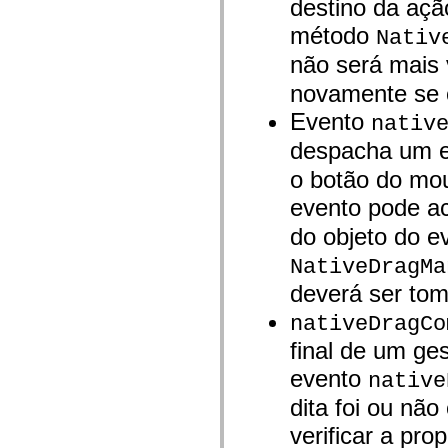
destino da açã
Lista de elementos deprecados
Constantes de Implementação de Acessibilidade
método
Nativ
Como Usar Exemplos do ActionScript
não será mais 
Aspectos jurídicos
novamente se o
Evento
nativ
despacha um 
o botão do mou
evento pode a
do objeto do e
NativeDragMa
deverá ser toma
nativeDragCo
final de um ge
evento
native
dita foi ou nã
verificar a pro