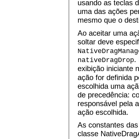
usando as teclas d
mx.olap
mx.olap.aggregators
uma das ações perm
mx.preloaders
mx.printing
mesmo que o dest
mx.resources
mx.rpc
mx.rpc.events
Ao aceitar uma açã
mx.rpc.http
soltar deve especi
mx.rpc.http.mxml
mx.rpc.mxml
mx.rpc.remoting
NativeDragManag
mx.rpc.remoting.mxml
.
nativeDragDrop
mx.rpc.soap
mx.rpc.soap.mxml
exibição iniciante
mx.rpc.wsdl
mx.rpc.xml
ação for definida 
mx.skins
mx.skins.halo
escolhida uma açã
mx.skins.spark
mx.skins.wireframe
de precedência: cop
mx.skins.wireframe.windowChrome
mx.states
responsável pela a
mx.styles
mx.utils
ação escolhida.
mx.validators
spark.accessibility
As constantes das
spark.automation.delegates
spark.automation.delegates.components
classe NativeDrag
spark.automation.delegates.components.gridClasses
spark.automation.delegates.components.mediaClasses