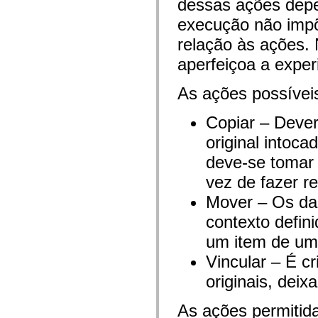
dessas ações depe
mx.automation.air
mx.automation.delegates
execução não imp
mx.automation.delegates.advancedDataGrid
mx.automation.delegates.charts
relação às ações.
mx.automation.delegates.containers
mx.automation.delegates.controls
aperfeiçoa a exper
mx.automation.delegates.controls.dataGridClasses
mx.automation.delegates.controls.fileSystemClasses
mx.automation.delegates.core
As ações possívei
mx.automation.delegates.flashflexkit
mx.automation.events
Copiar – Dever
mx.binding
mx.binding.utils
original intoca
mx.charts
mx.charts.chartClasses
deve-se tomar 
mx.charts.effects
mx.charts.effects.effectClasses
vez de fazer re
mx.charts.events
mx.charts.renderers
Mover – Os dad
mx.charts.series
mx.charts.series.items
contexto defin
mx.charts.series.renderData
um item de uma
mx.charts.styles
mx.collections
Vincular – É c
mx.collections.errors
mx.containers
originais, deix
mx.containers.accordionClasses
mx.containers.dividedBoxClasses
mx.containers.errors
As ações permitida
mx.containers.utilityClasses