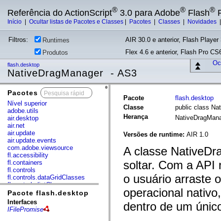
®
®
®
Referência do ActionScript
3.0 para Adobe
Flash
P
Início
|
Ocultar listas de Pacotes e Classes
|
Pacotes
|
Classes
|
Novidades
Filtros:
AIR 30.0 e anterior, Flash Player 
Runtimes
Flex 4.6 e anterior, Flash Pro CS6
Produtos
Ocu
flash.desktop
NativeDragManager - AS3
Pacotes
x
Pacote
flash.desktop
Nível superior
Classe
public class N
adobe.utils
Herança
NativeDragMan
air.desktop
air.net
air.update
Versões de runtime:
AIR 1.0
air.update.events
com.adobe.viewsource
A classe NativeDr
fl.accessibility
soltar. Com a API n
fl.containers
fl.controls
o usuário arraste 
fl.controls.dataGridClasses
fl.controls.listClasses
operacional nativo
fl.controls.progressBarClasses
Pacote flash.desktop
fl.core
Interfaces
dentro de um único
fl.data
IFilePromise
fl.display