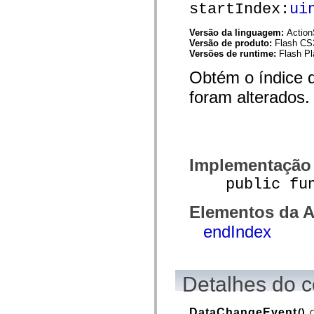
startIndex:
ui
spark.automation.delegates.components.supportClasses
spark.automation.delegates.skins.spark
spark.automation.events
Versão da linguagem:
Action
spark.collections
Versão de produto:
Flash CS
spark.components
Versões de runtime:
Flash Pl
spark.components.calendarClasses
spark.components.gridClasses
Obtém o índice d
spark.components.mediaClasses
spark.components.supportClasses
foram alterados.
spark.components.windowClasses
spark.core
spark.effects
spark.effects.animation
spark.effects.easing
spark.effects.interpolation
Implementação
spark.effects.supportClasses
spark.events
public funct
spark.filters
spark.formatters
Elementos da A
spark.formatters.supportClasses
spark.globalization
endIndex
spark.globalization.supportClasses
spark.layouts
spark.layouts.supportClasses
spark.managers
spark.modules
Detalhes do c
spark.preloaders
spark.primitives
spark.primitives.supportClasses
DataChangeEvent
()
spark.skins
C