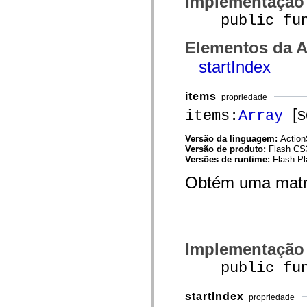
Implementação
mx.olap
public funct
mx.olap.aggregators
mx.preloaders
mx.printing
Elementos da A
mx.resources
mx.rpc
startIndex
mx.rpc.events
mx.rpc.http
mx.rpc.http.mxml
items
propriedade
mx.rpc.mxml
mx.rpc.remoting
[so
items:
Array
mx.rpc.remoting.mxml
mx.rpc.soap
Versão da linguagem:
Action
mx.rpc.soap.mxml
Versão de produto:
Flash CS
mx.rpc.wsdl
Versões de runtime:
Flash Pl
mx.rpc.xml
mx.skins
Obtém uma matri
mx.skins.halo
mx.skins.spark
mx.skins.wireframe
mx.skins.wireframe.windowChrome
mx.states
mx.styles
mx.utils
Implementação
mx.validators
spark.accessibility
public func
spark.automation.delegates
spark.automation.delegates.components
spark.automation.delegates.components.gridClasses
startIndex
propriedade
spark.automation.delegates.components.mediaClasses