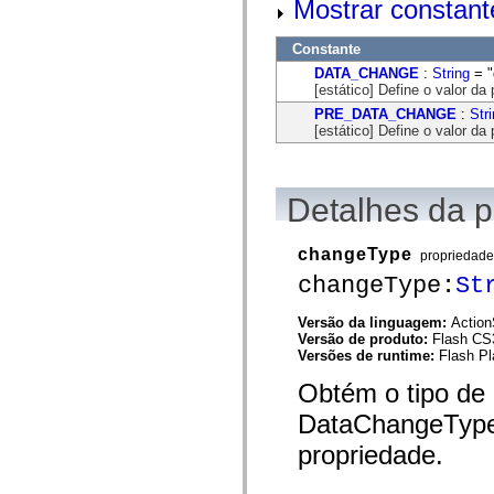
Mostrar constant
mx.automation.air
mx.automation.delegates
mx.automation.delegates.advancedDataGrid
Constante
mx.automation.delegates.charts
mx.automation.delegates.containers
DATA_CHANGE
:
String
= "
mx.automation.delegates.controls
[estático] Define o valor d
mx.automation.delegates.controls.dataGridClasses
PRE_DATA_CHANGE
:
Str
mx.automation.delegates.controls.fileSystemClasses
[estático] Define o valor d
mx.automation.delegates.core
mx.automation.delegates.flashflexkit
mx.automation.events
mx.binding
Detalhes da 
mx.binding.utils
mx.charts
mx.charts.chartClasses
changeType
mx.charts.effects
propriedade
mx.charts.effects.effectClasses
changeType:
St
mx.charts.events
mx.charts.renderers
mx.charts.series
Versão da linguagem:
Action
mx.charts.series.items
Versão de produto:
Flash CS
mx.charts.series.renderData
Versões de runtime:
Flash Pl
mx.charts.styles
Obtém o tipo de 
mx.collections
mx.collections.errors
DataChangeType 
mx.containers
mx.containers.accordionClasses
propriedade.
mx.containers.dividedBoxClasses
mx.containers.errors
mx.containers.utilityClasses