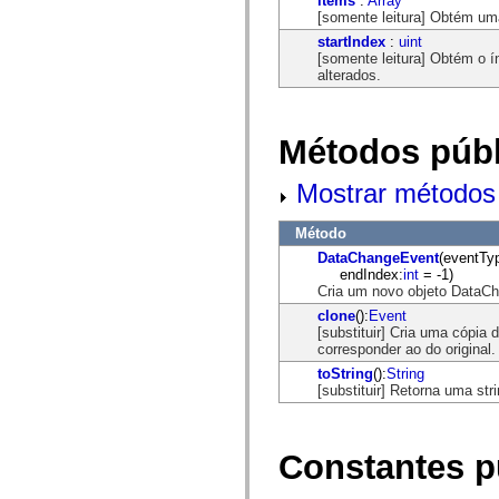
items
:
Array
flash.net.dns
[somente leitura] Obtém uma
flash.net.drm
flash.notifications
startIndex
:
uint
flash.permissions
[somente leitura] Obtém o í
flash.printing
alterados.
flash.profiler
flash.sampler
flash.security
flash.sensors
Métodos públ
flash.system
flash.text
Mostrar métodos 
flash.text.engine
flash.text.ime
flash.ui
Método
flash.utils
flash.xml
DataChangeEvent
(eventTy
flashx.textLayout
endIndex:
int
= -1)
flashx.textLayout.compose
Cria um novo objeto DataC
flashx.textLayout.container
clone
():
Event
flashx.textLayout.conversion
[substituir] Cria uma cópia
flashx.textLayout.edit
corresponder ao do original.
flashx.textLayout.elements
flashx.textLayout.events
toString
():
String
flashx.textLayout.factory
[substituir] Retorna uma st
flashx.textLayout.formats
flashx.textLayout.operations
flashx.textLayout.utils
flashx.undo
Constantes p
mx.accessibility
mx.automation