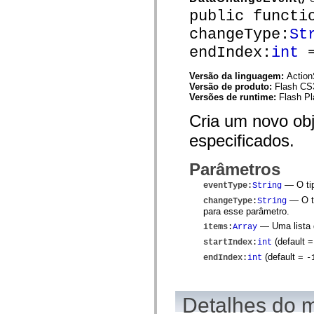
spark.skins.mobile
public functi
spark.skins.mobile.supportClasses
changeType:
St
spark.skins.spark
spark.skins.spark.mediaClasses.fullScreen
endIndex:
int
=
spark.skins.spark.mediaClasses.normal
spark.skins.spark.windowChrome
spark.skins.wireframe
Versão da linguagem:
Action
spark.skins.wireframe.mediaClasses
Versão de produto:
Flash CS
spark.skins.wireframe.mediaClasses.fullScreen
Versões de runtime:
Flash Pl
spark.transitions
spark.utils
Cria um novo ob
spark.validators
spark.validators.supportClasses
especificados.
Elementos de linguagem
Constantes globais
Parâmetros
Funções globais
Operadores
— O tip
eventType
:
String
Instruções, palavras-chave e diretivas
— O ti
changeType
:
String
Tipos especiais
para esse parâmetro.
Apêndices
— Uma lista d
items
:
Array
Novidades
Erros do compilador
(default 
startIndex
:
int
Avisos do compilador
(default =
endIndex
:
int
-
Erros de runtime
Migrando para o ActionScript 3
Conjuntos de caracteres suportados
Tags MXML apenas
Detalhes do 
Elementos XML de movimento
Marcas de texto cronometradas