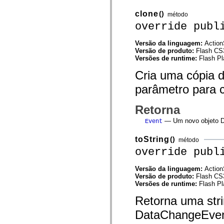
Lista de elementos deprecados
clone
()
método
Constantes de Implementação de Acessibilidade
Como Usar Exemplos do ActionScript
override publ
Aspectos jurídicos
Versão da linguagem:
Action
Versão de produto:
Flash CS
Versões de runtime:
Flash Pl
Cria uma cópia d
parâmetro para c
Retorna
— Um novo objeto Da
Event
toString
()
método
override publ
Versão da linguagem:
Action
Versão de produto:
Flash CS
Versões de runtime:
Flash Pl
Retorna uma stri
DataChangeEvent.