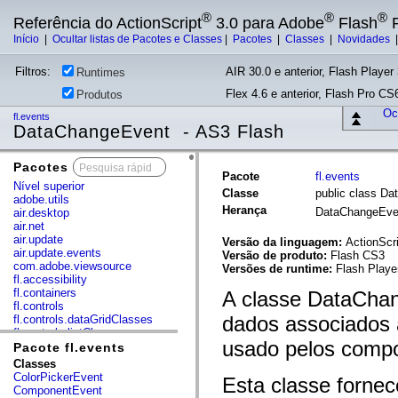
®
®
®
Referência do ActionScript
3.0 para Adobe
Flash
P
Início
|
Ocultar listas de Pacotes e Classes
|
Pacotes
|
Classes
|
Novidades
Filtros:
AIR 30.0 e anterior, Flash Player 
Runtimes
Flex 4.6 e anterior, Flash Pro CS6
Produtos
Ocu
fl.events
DataChangeEvent - AS3 Flash
Pacotes
x
Pacote
fl.events
Nível superior
Classe
public class D
adobe.utils
Herança
DataChangeEv
air.desktop
air.net
air.update
Versão da linguagem:
ActionScri
air.update.events
Versão de produto:
Flash CS3
com.adobe.viewsource
Versões de runtime:
Flash Player
fl.accessibility
fl.containers
A classe DataChan
fl.controls
dados associados 
fl.controls.dataGridClasses
fl.controls.listClasses
usado pelos compo
fl.controls.progressBarClasses
Pacote fl.events
fl.core
Classes
fl.data
ColorPickerEvent
Esta classe fornec
fl.display
ComponentEvent