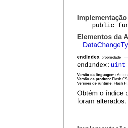
mx.controls
mx.controls.advancedDataGridClasses
mx.controls.dataGridClasses
mx.controls.listClasses
Implementação
mx.controls.menuClasses
mx.controls.olapDataGridClasses
public funct
mx.controls.scrollClasses
mx.controls.sliderClasses
Elementos da A
mx.controls.textClasses
mx.controls.treeClasses
DataChangeTy
mx.controls.videoClasses
mx.core
mx.core.windowClasses
endIndex
propriedade
mx.effects
mx.effects.easing
endIndex:
uint
mx.effects.effectClasses
mx.events
Versão da linguagem:
Action
mx.filters
Versão de produto:
Flash CS
mx.flash
Versões de runtime:
Flash Pl
mx.formatters
mx.geom
Obtém o índice d
mx.graphics
mx.graphics.codec
foram alterados.
mx.graphics.shaderClasses
mx.logging
mx.logging.errors
mx.logging.targets
mx.managers
mx.modules
mx.netmon