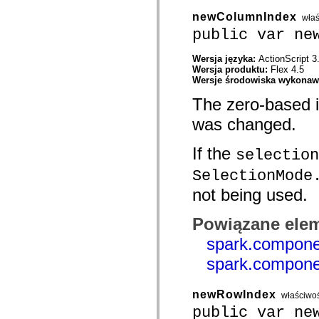
com.adobe.ep.ux.taskaction.domain.events
com.adobe.ep.ux.taskaction.skin
newColumnIndex
wła
com.adobe.ep.ux.taskdetails.component
public var ne
com.adobe.ep.ux.taskdetails.domain
com.adobe.ep.ux.taskdetails.skin
com.adobe.ep.ux.tasklist.component
Wersja języka:
ActionScript 3
com.adobe.ep.ux.tasklist.domain
Wersja produktu:
Flex 4.5
com.adobe.ep.ux.tasklist.skin
Wersje środowiska wykona
com.adobe.ep.ux.webdocumentviewer.domain
The zero-based in
com.adobe.exm.expression
com.adobe.exm.expression.error
was changed.
com.adobe.exm.expression.event
com.adobe.exm.expression.impl
com.adobe.fiber.runtime.lib
If the
selection
com.adobe.fiber.services
com.adobe.fiber.services.wrapper
SelectionMode
com.adobe.fiber.styles
com.adobe.fiber.util
not being used.
com.adobe.fiber.valueobjects
com.adobe.gravity.binding
com.adobe.gravity.context
Powiązane elem
com.adobe.gravity.flex.bundleloader
com.adobe.gravity.flex.progress
spark.compone
com.adobe.gravity.flex.serviceloader
spark.compone
com.adobe.gravity.framework
com.adobe.gravity.init
com.adobe.gravity.service.bundleloader
com.adobe.gravity.service.logging
newRowIndex
właściwo
com.adobe.gravity.service.manifest
public var ne
com.adobe.gravity.service.progress