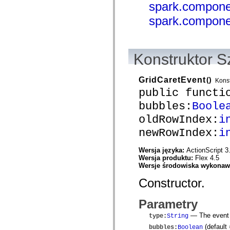
spark.compone
com.adobe.icomm.assetplacement.controller.utils
com.adobe.icomm.assetplacement.data
spark.compone
com.adobe.icomm.assetplacement.model
com.adobe.livecycle.assetmanager.client
com.adobe.livecycle.assetmanager.client.event
com.adobe.livecycle.assetmanager.client.handler
com.adobe.livecycle.assetmanager.client.managers
Konstruktor S
com.adobe.livecycle.assetmanager.client.model
com.adobe.livecycle.assetmanager.client.model.cms
com.adobe.livecycle.assetmanager.client.service
GridCaretEvent
()
Konst
com.adobe.livecycle.assetmanager.client.service.search
public functi
com.adobe.livecycle.assetmanager.client.service.search.cms
com.adobe.livecycle.assetmanager.client.utils
bubbles:
Boole
com.adobe.livecycle.content
com.adobe.livecycle.rca.model
oldRowIndex:
i
com.adobe.livecycle.rca.model.constant
com.adobe.livecycle.rca.model.document
newRowIndex:
i
com.adobe.livecycle.rca.model.participant
com.adobe.livecycle.rca.model.reminder
Wersja języka:
ActionScript 3
com.adobe.livecycle.rca.model.stage
Wersja produktu:
Flex 4.5
com.adobe.livecycle.rca.service
Wersje środowiska wykona
com.adobe.livecycle.rca.service.core
com.adobe.livecycle.rca.service.core.delegate
Constructor.
com.adobe.livecycle.rca.service.process
com.adobe.livecycle.rca.service.process.delegate
com.adobe.livecycle.rca.token
Parametry
com.adobe.livecycle.ria.security.api
com.adobe.livecycle.ria.security.service
— The event t
type
:
String
com.adobe.mosaic.layouts
(default
bubbles
:
Boolean
com.adobe.mosaic.layouts.dragAndDrop