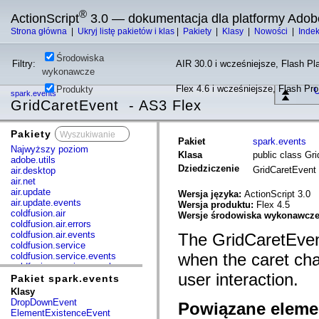
®
ActionScript
3.0 — dokumentacja dla platformy Adob
Strona główna
|
Ukryj listę pakietów i klas
|
Pakiety
|
Klasy
|
Nowości
|
Inde
Środowiska
Filtry:
AIR 30.0 i wcześniejsze, Flash Pla
wykonawcze
Flex 4.6 i wcześniejsze, Flash Pr
Produkty
U
spark.events
GridCaretEvent - AS3 Flex
Pakiety
x
Pakiet
spark.events
Najwyższy poziom
Klasa
public class Gr
adobe.utils
Dziedziczenie
GridCaretEvent
air.desktop
air.net
air.update
Wersja języka:
ActionScript 3.0
air.update.events
Wersja produktu:
Flex 4.5
coldfusion.air
Wersje środowiska wykonawcz
coldfusion.air.errors
coldfusion.air.events
The GridCaretEvent
coldfusion.service
when the caret cha
coldfusion.service.events
coldfusion.service.mxml
user interaction.
com.adobe.acm.solutions.authoring.domain.extensions
Pakiet spark.events
com.adobe.acm.solutions.ccr.domain.extensions
Klasy
com.adobe.consulting.pst.vo
DropDownEvent
Powiązane elemen
com.adobe.dct.component
ElementExistenceEvent