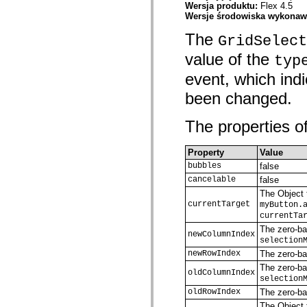
com.adobe.solutions.acm.ccr.presentation.contentcapture.preview
Wersja produktu:
Flex 4.5
com.adobe.solutions.acm.ccr.presentation.datacapture
Wersje środowiska wykona
com.adobe.solutions.acm.ccr.presentation.datacapture.renderers
com.adobe.solutions.acm.ccr.presentation.pdf
The
GridSelect
com.adobe.solutions.exm
com.adobe.solutions.exm.authoring
value of the
typ
com.adobe.solutions.exm.authoring.components.controls
com.adobe.solutions.exm.authoring.components.toolbars
event, which indi
com.adobe.solutions.exm.authoring.domain
com.adobe.solutions.exm.authoring.domain.expression
been changed.
com.adobe.solutions.exm.authoring.domain.impl
com.adobe.solutions.exm.authoring.domain.method
The properties of
com.adobe.solutions.exm.authoring.domain.variable
com.adobe.solutions.exm.authoring.enum
com.adobe.solutions.exm.authoring.events
Property
Value
com.adobe.solutions.exm.authoring.model
com.adobe.solutions.exm.authoring.renderer
bubbles
false
com.adobe.solutions.exm.authoring.view
cancelable
false
com.adobe.solutions.exm.expression
The Object 
com.adobe.solutions.exm.impl
currentTarget
myButton.
com.adobe.solutions.exm.impl.method
currentTa
com.adobe.solutions.exm.method
com.adobe.solutions.exm.mock
The zero-bas
newColumnIndex
com.adobe.solutions.exm.mock.method
selection
com.adobe.solutions.exm.runtime
newRowIndex
The zero-ba
com.adobe.solutions.exm.runtime.impl
The zero-bas
com.adobe.solutions.exm.variable
oldColumnIndex
com.adobe.solutions.prm.constant
selection
com.adobe.solutions.prm.domain
oldRowIndex
The zero-ba
com.adobe.solutions.prm.domain.factory
The Object t