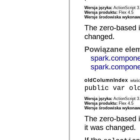
com.adobe.gravity.tracker
com.adobe.gravity.ui
Wersja języka:
ActionScript 3
com.adobe.gravity.utility
Wersja produktu:
Flex 4.5
com.adobe.gravity.utility.async
Wersje środowiska wykona
com.adobe.gravity.utility.error
The zero-based in
com.adobe.gravity.utility.events
com.adobe.gravity.utility.factory
changed.
com.adobe.gravity.utility.flex.async
com.adobe.gravity.utility.logging
com.adobe.gravity.utility.message
Powiązane elem
com.adobe.gravity.utility.sequence
com.adobe.gravity.utility.url
spark.compone
com.adobe.guides.control
com.adobe.guides.domain
spark.compone
com.adobe.guides.i18n
com.adobe.guides.spark.components.skins
com.adobe.guides.spark.components.skins.mx
oldColumnIndex
właśc
com.adobe.guides.spark.headers.components
public var ol
com.adobe.guides.spark.headers.skins
com.adobe.guides.spark.layouts.components
com.adobe.guides.spark.layouts.skins
Wersja języka:
ActionScript 3
com.adobe.guides.spark.navigators.components
Wersja produktu:
Flex 4.5
com.adobe.guides.spark.navigators.renderers
Wersje środowiska wykona
com.adobe.guides.spark.navigators.skins
com.adobe.guides.spark.util
The zero-based i
com.adobe.guides.spark.wrappers.components
com.adobe.guides.spark.wrappers.skins
it was changed.
com.adobe.guides.submit
com.adobe.icc.dc.domain
com.adobe.icc.dc.domain.factory