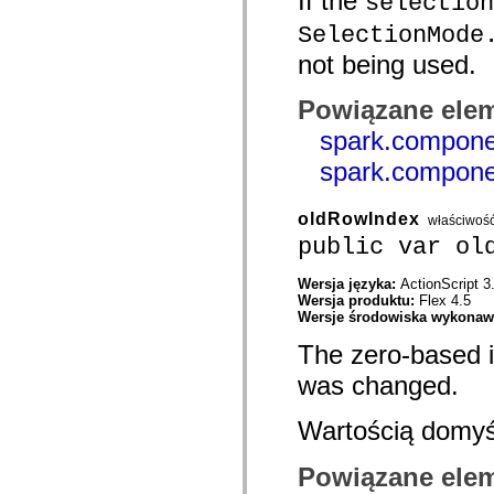
If the
selection
com.adobe.icc.editors.events
com.adobe.icc.editors.handlers
SelectionMode
com.adobe.icc.editors.managers
not being used.
com.adobe.icc.editors.model
com.adobe.icc.editors.model.config
com.adobe.icc.editors.model.el
Powiązane elem
com.adobe.icc.editors.model.el.operands
com.adobe.icc.editors.model.el.operators
spark.compone
com.adobe.icc.enum
com.adobe.icc.external.dc
spark.compone
com.adobe.icc.obj
com.adobe.icc.services
com.adobe.icc.services.category
oldRowIndex
właściwoś
com.adobe.icc.services.config
public var ol
com.adobe.icc.services.download
com.adobe.icc.services.export
com.adobe.icc.services.external
Wersja języka:
ActionScript 3
com.adobe.icc.services.formbridge
Wersja produktu:
Flex 4.5
com.adobe.icc.services.fragmentlayout
Wersje środowiska wykona
com.adobe.icc.services.layout
com.adobe.icc.services.letter
The zero-based in
com.adobe.icc.services.locator
com.adobe.icc.services.module
was changed.
com.adobe.icc.services.render
com.adobe.icc.services.submit
Wartością domyś
com.adobe.icc.services.user
com.adobe.icc.token
com.adobe.icc.vo
Powiązane elem
com.adobe.icc.vo.render
com.adobe.icomm.assetplacement.controller