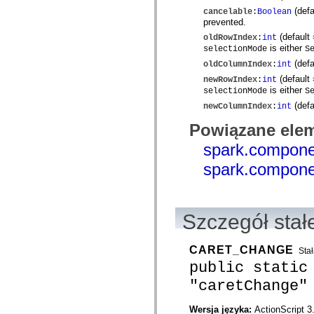
com.adobe.mosaic.layouts.interfaces
(defa
cancelable
:
Boolean
com.adobe.mosaic.mxml
prevented.
com.adobe.mosaic.om.constants
(default
oldRowIndex
:
int
com.adobe.mosaic.om.events
is either
selectionMode
S
com.adobe.mosaic.om.impl
com.adobe.mosaic.om.interfaces
(defa
oldColumnIndex
:
int
com.adobe.mosaic.skinning
(default
newRowIndex
:
int
com.adobe.mosaic.sparklib.editors
is either
selectionMode
S
com.adobe.mosaic.sparklib.optionMenu
com.adobe.mosaic.sparklib.scrollableMenu
(defa
newColumnIndex
:
int
com.adobe.mosaic.sparklib.scrollableMenu.skins
com.adobe.mosaic.sparklib.tabLayout
Powiązane elem
com.adobe.mosaic.sparklib.tabLayout.events
spark.compone
com.adobe.mosaic.sparklib.tabLayout.layouts
com.adobe.mosaic.sparklib.tabLayout.skins
spark.compone
com.adobe.mosaic.sparklib.text
com.adobe.mosaic.sparklib.util
com.adobe.solutions.acm.authoring.presentation
com.adobe.solutions.acm.authoring.presentation.actionbar
com.adobe.solutions.acm.authoring.presentation.common
Szczegół stał
com.adobe.solutions.acm.authoring.presentation.events
com.adobe.solutions.acm.authoring.presentation.fragment
com.adobe.solutions.acm.authoring.presentation.letter
CARET_CHANGE
Sta
com.adobe.solutions.acm.authoring.presentation.letter.data
com.adobe.solutions.acm.authoring.presentation.preview
public static
com.adobe.solutions.acm.authoring.presentation.rte
"caretChange"
com.adobe.solutions.acm.ccr.presentation
com.adobe.solutions.acm.ccr.presentation.contentcapture
com.adobe.solutions.acm.ccr.presentation.contentcapture.events
Wersja języka:
ActionScript 3