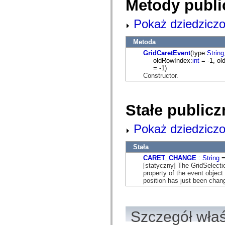
Metody publi
com.adobe.ep.ux.content.model.search
com.adobe.ep.ux.content.model.toolbar
com.adobe.ep.ux.content.search
Pokaż dziedziczo
com.adobe.ep.ux.content.services
com.adobe.ep.ux.content.services.load
com.adobe.ep.ux.content.services.permissions
Metoda
com.adobe.ep.ux.content.services.preview
GridCaretEvent
(type:
String
com.adobe.ep.ux.content.services.providers
oldRowIndex:
int
= -1, ol
com.adobe.ep.ux.content.services.query
= -1)
com.adobe.ep.ux.content.services.relationships
Constructor.
com.adobe.ep.ux.content.services.search.lccontent
com.adobe.ep.ux.content.services.version
com.adobe.ep.ux.content.view
com.adobe.ep.ux.content.view.components.activate
Stałe publicz
com.adobe.ep.ux.content.view.components.grid
com.adobe.ep.ux.content.view.components.grid.hover
com.adobe.ep.ux.content.view.components.grid.hover.component
Pokaż dziedziczo
com.adobe.ep.ux.content.view.components.grid.renderers
com.adobe.ep.ux.content.view.components.relationships
com.adobe.ep.ux.content.view.components.review
Stała
com.adobe.ep.ux.content.view.components.search.renderers
CARET_CHANGE
:
String
=
com.adobe.ep.ux.content.view.components.searchpod
[statyczny] The GridSelec
com.adobe.ep.ux.content.view.components.toolbar
property of the event object
com.adobe.ep.ux.content.view.components.toolbar.controlRenderers
position has just been chan
com.adobe.ep.ux.content.view.components.version
com.adobe.ep.ux.documentsubmit.component
com.adobe.ep.ux.documentsubmit.domain
com.adobe.ep.ux.documentsubmit.skin
Szczegół wła
com.adobe.ep.ux.taskaction.component
com.adobe.ep.ux.taskaction.domain