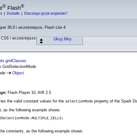
®
®
e
Flash
ks
|
Dodatki
|
Dlaczego język angielski?
yer 30.0 i wcześniejsze, Flash Lite 4
o CS6 i wcześniejsze
Ukryj filtry
ts.gridClasses
ass GridSelectionMode
Mode
Object
ego:
Flash Player 10, AIR 2.5
es the valid constant values for the
property of the Spark Da
selectionMode
t, as the following example shows:
dSelectionMode.MULTIPLE_CELLS;

the constants, as the following example shows: