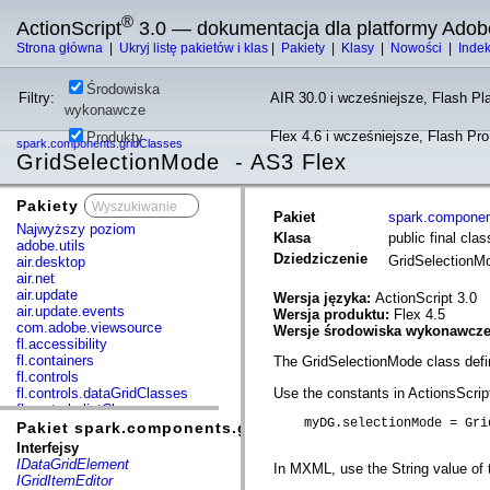
®
ActionScript
3.0 — dokumentacja dla platformy Adob
Strona główna
|
Ukryj listę pakietów i klas
|
Pakiety
|
Klasy
|
Nowości
|
Inde
Środowiska
Filtry:
AIR 30.0 i wcześniejsze, Flash Pla
wykonawcze
Flex 4.6 i wcześniejsze, Flash Pr
Produkty
spark.components.gridClasses
GridSelectionMode - AS3 Flex
Pakiety
x
Pakiet
spark.componen
Najwyższy poziom
Klasa
public final cl
adobe.utils
Dziedziczenie
GridSelection
air.desktop
air.net
air.update
Wersja języka:
ActionScript 3.0
air.update.events
Wersja produktu:
Flex 4.5
com.adobe.viewsource
Wersje środowiska wykonawcz
fl.accessibility
fl.containers
The GridSelectionMode class defin
fl.controls
fl.controls.dataGridClasses
Use the constants in ActionsScrip
fl.controls.listClasses
    myDG.selectionMode = Gri
fl.controls.progressBarClasses
Pakiet spark.components.gridClasses
fl.core
Interfejsy
fl.data
IDataGridElement
In MXML, use the String value of 
fl.display
IGridItemEditor