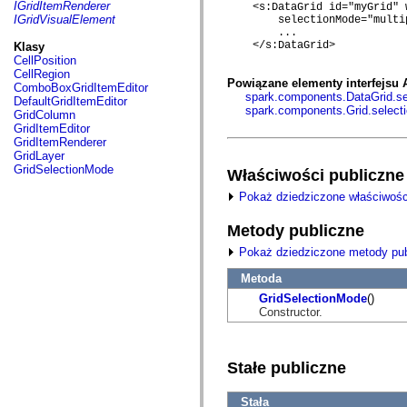
fl.events
IGridItemRenderer
    <s:DataGrid id="myGrid" 
fl.ik
IGridVisualElement
        selectionMode="multip
fl.lang
        ...

fl.livepreview
    </s:DataGrid> 

Klasy
fl.managers
CellPosition
fl.motion
CellRegion
fl.motion.easing
Powiązane elementy interfejsu 
ComboBoxGridItemEditor
fl.rsl
spark.components.DataGrid.s
DefaultGridItemEditor
fl.text
spark.components.Grid.selec
GridColumn
fl.transitions
GridItemEditor
fl.transitions.easing
GridItemRenderer
fl.video
GridLayer
flash.accessibility
GridSelectionMode
Właściwości publiczne
flash.concurrent
flash.crypto
Pokaż dziedziczone właściwośc
flash.data
flash.desktop
Metody publiczne
flash.display
flash.display3D
Pokaż dziedziczone metody pub
flash.display3D.textures
flash.errors
Metoda
flash.events
GridSelectionMode
()
flash.external
Constructor.
flash.filesystem
flash.filters
flash.geom
flash.globalization
Stałe publiczne
flash.html
flash.media
flash.net
Stała