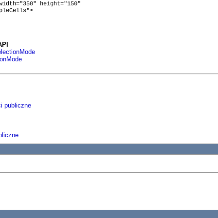
width="350" height="150"

leCells"> 

API
electionMode
tionMode
i publiczne
liczne