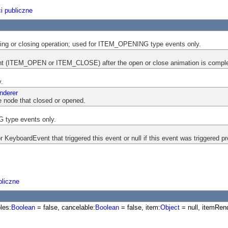
i publiczne
ing or closing operation; used for ITEM_OPENING type events only.
nt (ITEM_OPEN or ITEM_CLOSE) after the open or close animation is comple
y.
nderer
e node that closed or opened.
type events only.
KeyboardEvent that triggered this event or null if this event was triggered pr
liczne
les:
Boolean
= false, cancelable:
Boolean
= false, item:
Object
= null, itemRen