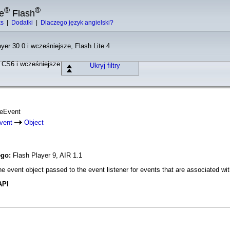
®
®
e
Flash
ks
|
Dodatki
|
Dlaczego język angielski?
yer 30.0 i wcześniejsze, Flash Lite 4
o CS6 i wcześniejsze
Ukryj filtry
eeEvent
vent
Object
ego:
Flash Player 9, AIR 1.1
 event object passed to the event listener for events that are associated wit
API