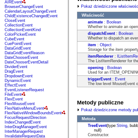
fl.events
AIREvent
fl.ik
Pokaż dziedziczone właściwośc
BrowserChangeEvent
fl.lang
CalendarLayoutChangeEvent
fl.livepreview
Właściwość
ChildExistenceChangedEvent
fl.managers
CloseEvent
animate
:
Boolean
fl.motion
CollectionEvent
Whether to animate an open
fl.motion.easing
CollectionEventKind
fl.rsl
dispatchEvent
:
Boolean
ColorPickerEvent
fl.text
Whether to dispatch an eve
CubeEvent
fl.transitions
CuePointEvent
item
:
Object
fl.transitions.easing
DataGridEvent
Storage for the item propert
fl.video
DataGridEventReason
flash.accessibility
itemRenderer
:
IListItemRe
DateChooserEvent
flash.concurrent
The ListItemRenderer for th
DateChooserEventDetail
flash.crypto
DividerEvent
opening
:
Boolean
flash.data
DragEvent
Used for an ITEM_OPENING 
flash.desktop
DropdownEvent
triggerEvent
:
Event
flash.display
DynamicEvent
The low level MouseEvent or 
flash.display3D
EffectEvent
flash.display3D.textures
EventListenerRequest
flash.errors
FileEvent
flash.events
FlexEvent
Metody publiczne
flash.external
FlexMouseEvent
flash.filesystem
FlexNativeMenuEvent
Pokaż dziedziczone metody pub
flash.filters
FlexNativeWindowBoundsEvent
flash.geom
FocusRequestDirection
Metoda
flash.globalization
IndexChangedEvent
flash.html
TreeEvent
(type:
String
, bubb
InterDragManagerEvent
flash.media
null)
InterManagerRequest
flash.net
Constructor.
InvalidateRequestData