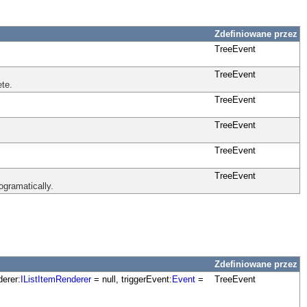
Zdefiniowane przez
TreeEvent
TreeEvent
te.
TreeEvent
TreeEvent
TreeEvent
TreeEvent
ogramatically.
Zdefiniowane przez
derer:
IListItemRenderer
= null, triggerEvent:
Event
=
TreeEvent