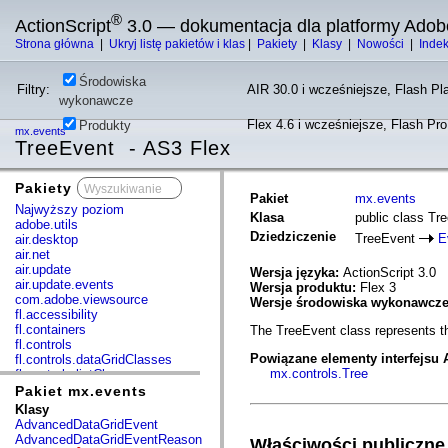
®
ActionScript
3.0 — dokumentacja dla platformy Adob
Strona główna
|
Ukryj listę pakietów i klas
|
Pakiety
|
Klasy
|
Nowości
|
Inde
Środowiska
Filtry:
AIR 30.0 i wcześniejsze, Flash Pla
wykonawcze
Flex 4.6 i wcześniejsze, Flash Pr
Produkty
mx.events
TreeEvent - AS3 Flex
Pakiety
x
Pakiet
mx.events
Najwyższy poziom
Klasa
public class Tr
adobe.utils
Dziedziczenie
TreeEvent
E
air.desktop
air.net
air.update
Wersja języka:
ActionScript 3.0
air.update.events
Wersja produktu:
Flex 3
com.adobe.viewsource
Wersje środowiska wykonawcz
fl.accessibility
fl.containers
The TreeEvent class represents the
fl.controls
Powiązane elementy interfejsu 
fl.controls.dataGridClasses
mx.controls.Tree
fl.controls.listClasses
fl.controls.progressBarClasses
Pakiet mx.events
fl.core
Klasy
fl.data
AdvancedDataGridEvent
fl.display
AdvancedDataGridEventReason
Właściwości publiczne