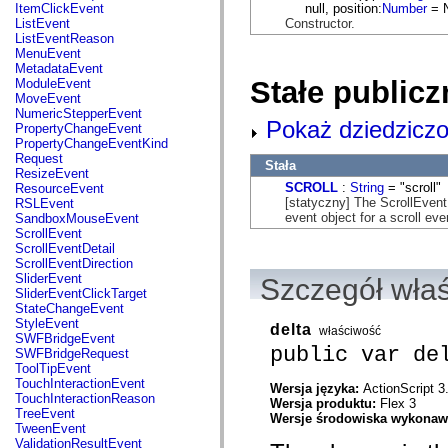
flash.net.dns
null, position:
Number
= N
ItemClickEvent
flash.net.drm
Constructor.
ListEvent
flash.notifications
ListEventReason
flash.permissions
MenuEvent
flash.printing
MetadataEvent
flash.profiler
Stałe publicz
ModuleEvent
flash.sampler
MoveEvent
flash.security
NumericStepperEvent
Pokaż dziedziczo
flash.sensors
PropertyChangeEvent
flash.system
PropertyChangeEventKind
flash.text
Request
Stała
flash.text.engine
ResizeEvent
flash.text.ime
SCROLL
:
String
= "scroll"
ResourceEvent
flash.ui
[statyczny] The ScrollEvent
RSLEvent
flash.utils
event object for a scroll eve
SandboxMouseEvent
flash.xml
ScrollEvent
flashx.textLayout
ScrollEventDetail
flashx.textLayout.compose
ScrollEventDirection
flashx.textLayout.container
SliderEvent
Szczegół wła
flashx.textLayout.conversion
SliderEventClickTarget
flashx.textLayout.edit
StateChangeEvent
flashx.textLayout.elements
StyleEvent
delta
właściwość
flashx.textLayout.events
SWFBridgeEvent
flashx.textLayout.factory
public var de
SWFBridgeRequest
flashx.textLayout.formats
ToolTipEvent
flashx.textLayout.operations
TouchInteractionEvent
Wersja języka:
ActionScript 3
flashx.textLayout.utils
TouchInteractionReason
Wersja produktu:
Flex 3
flashx.undo
TreeEvent
Wersje środowiska wykona
mx.accessibility
TweenEvent
mx.automation
ValidationResultEvent