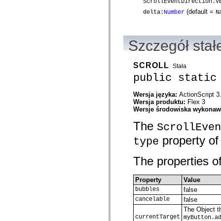
ScrollEventDirection.V
spark.automation.delegates.components.supportClasses
(default =
delta
:
Number
N
spark.automation.delegates.skins.spark
spark.automation.events
spark.collections
spark.components
Szczegół stał
spark.components.calendarClasses
spark.components.gridClasses
spark.components.mediaClasses
SCROLL
spark.components.supportClasses
Stała
spark.components.windowClasses
public static
spark.core
spark.effects
Wersja języka:
ActionScript 3
spark.effects.animation
Wersja produktu:
Flex 3
spark.effects.easing
Wersje środowiska wykona
spark.effects.interpolation
spark.effects.supportClasses
The
spark.events
ScrollEven
spark.filters
property of 
type
spark.formatters
spark.formatters.supportClasses
spark.globalization
The properties of
spark.globalization.supportClasses
spark.layouts
spark.layouts.supportClasses
Property
Value
spark.managers
bubbles
false
spark.modules
spark.preloaders
cancelable
false
spark.primitives
The Object th
spark.primitives.supportClasses
currentTarget
myButton.a
spark.skins