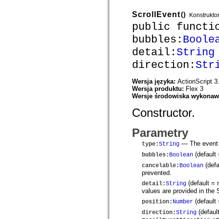
mx.olap
mx.olap.aggregators
ScrollEvent
()
Konstrukto
mx.preloaders
public functi
mx.printing
mx.resources
bubbles:
Boole
mx.rpc
mx.rpc.events
detail:
String
mx.rpc.http
direction:
Str
mx.rpc.http.mxml
mx.rpc.mxml
mx.rpc.remoting
Wersja języka:
ActionScript 3
mx.rpc.remoting.mxml
Wersja produktu:
Flex 3
mx.rpc.soap
Wersje środowiska wykona
mx.rpc.soap.mxml
mx.rpc.wsdl
Constructor.
mx.rpc.xml
mx.skins
mx.skins.halo
Parametry
mx.skins.spark
— The event t
mx.skins.wireframe
type
:
String
mx.skins.wireframe.windowChrome
(default
bubbles
:
Boolean
mx.states
(defa
cancelable
:
Boolean
mx.styles
prevented.
mx.utils
mx.validators
(default =
detail
:
String
spark.accessibility
values are provided in the 
spark.automation.delegates
(default
position
:
Number
spark.automation.delegates.components
spark.automation.delegates.components.gridClasses
(defaul
direction
:
String
spark.automation.delegates.components.mediaClasses