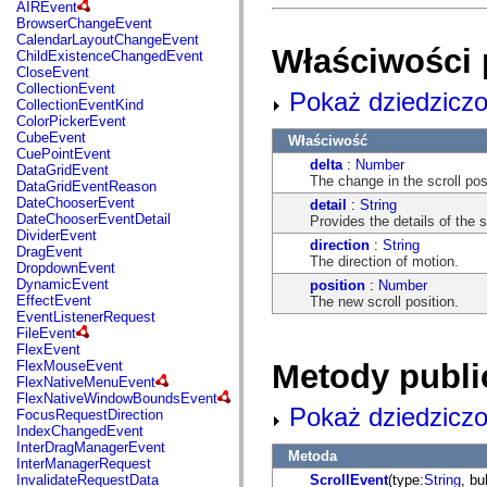
fl.events
AIREvent
fl.ik
BrowserChangeEvent
fl.lang
CalendarLayoutChangeEvent
Właściwości 
fl.livepreview
ChildExistenceChangedEvent
fl.managers
CloseEvent
fl.motion
CollectionEvent
Pokaż dziedziczo
fl.motion.easing
CollectionEventKind
fl.rsl
ColorPickerEvent
fl.text
CubeEvent
Właściwość
fl.transitions
CuePointEvent
delta
:
Number
fl.transitions.easing
DataGridEvent
The change in the scroll posi
fl.video
DataGridEventReason
flash.accessibility
DateChooserEvent
detail
:
String
flash.concurrent
DateChooserEventDetail
Provides the details of the sc
flash.crypto
DividerEvent
direction
:
String
flash.data
DragEvent
The direction of motion.
flash.desktop
DropdownEvent
flash.display
DynamicEvent
position
:
Number
flash.display3D
EffectEvent
The new scroll position.
flash.display3D.textures
EventListenerRequest
flash.errors
FileEvent
flash.events
FlexEvent
flash.external
Metody publi
FlexMouseEvent
flash.filesystem
FlexNativeMenuEvent
flash.filters
FlexNativeWindowBoundsEvent
flash.geom
Pokaż dziedziczo
FocusRequestDirection
flash.globalization
IndexChangedEvent
flash.html
InterDragManagerEvent
Metoda
flash.media
InterManagerRequest
flash.net
ScrollEvent
(type:
String
, bu
InvalidateRequestData