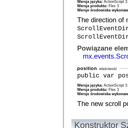
Wersja języka:
ActionScript 3
mx.controls
Wersja produktu:
Flex 3
mx.controls.advancedDataGridClasses
Wersje środowiska wykona
mx.controls.dataGridClasses
mx.controls.listClasses
The direction of
mx.controls.menuClasses
mx.controls.olapDataGridClasses
ScrollEventDi
mx.controls.scrollClasses
mx.controls.sliderClasses
ScrollEventDi
mx.controls.textClasses
mx.controls.treeClasses
mx.controls.videoClasses
Powiązane elem
mx.core
mx.core.windowClasses
mx.events.Scro
mx.effects
mx.effects.easing
mx.effects.effectClasses
position
właściwość
mx.events
public var po
mx.filters
mx.flash
mx.formatters
Wersja języka:
ActionScript 3
mx.geom
Wersja produktu:
Flex 3
mx.graphics
Wersje środowiska wykona
mx.graphics.codec
mx.graphics.shaderClasses
The new scroll po
mx.logging
mx.logging.errors
mx.logging.targets
mx.managers
mx.modules
Konstruktor S
mx.netmon