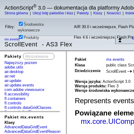
®
ActionScript
3.0 — dokumentacja dla platformy Adob
Strona główna
|
Ukryj listę pakietów i klas
|
Pakiety
|
Klasy
|
Nowości
|
Inde
Środowiska
Filtry:
AIR 30.0 i wcześniejsze, Flash Pla
wykonawcze
Flex 4.6 i wcześniejsze, Flash Pr
Produkty
U
mx.events
ScrollEvent - AS3 Flex
Pakiety
x
Pakiet
mx.events
Najwyższy poziom
Klasa
public class Sc
adobe.utils
Dziedziczenie
ScrollEvent
air.desktop
air.net
air.update
Wersja języka:
ActionScript 3.0
air.update.events
Wersja produktu:
Flex 3
com.adobe.viewsource
Wersje środowiska wykonawcz
fl.accessibility
fl.containers
Represents events 
fl.controls
fl.controls.dataGridClasses
Powiązane elemen
fl.controls.listClasses
fl.controls.progressBarClasses
Pakiet mx.events
mx.core.UIComp
fl.core
Klasy
fl.data
AdvancedDataGridEvent
fl.display
AdvancedDataGridEventReason