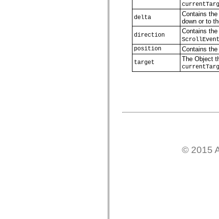
currentTar
spark.skins.mobile
Contains the 
spark.skins.mobile.supportClasses
delta
down or to th
spark.skins.spark
spark.skins.spark.mediaClasses.fullScreen
Contains the 
direction
spark.skins.spark.mediaClasses.normal
ScrollEven
spark.skins.spark.windowChrome
position
Contains the 
spark.skins.wireframe
spark.skins.wireframe.mediaClasses
The Object th
target
spark.skins.wireframe.mediaClasses.fullScreen
currentTar
spark.transitions
spark.utils
spark.validators
spark.validators.supportClasses
Elementy językowe
Stałe globalne
Funkcje globalne
Operatory
Instrukcje, słowa kluczowe i dyrektywy
Typy specjalne
© 2015 A
Dodatki
Nowości
Błędy kompilatora
Ostrzeżenia kompilatora
Błędy czasu wykonywania
Migracja kodu ActionScript 3
Obsługiwane zestawy znaków
Tylko MXML
Elementy XML dotyczące ruchu
Znaczniki tekstu z synchronizacją czasową