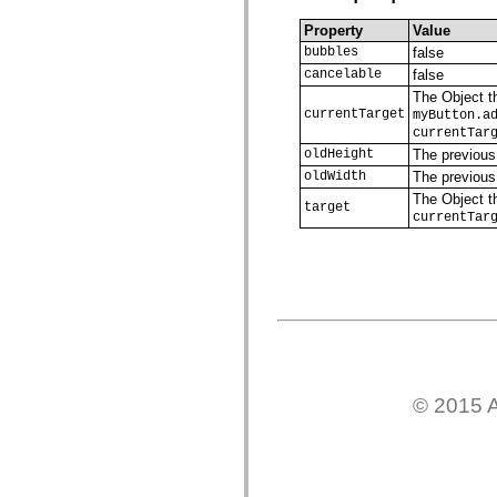
com.adobe.icc.editors.events
com.adobe.icc.editors.handlers
Property
Value
com.adobe.icc.editors.managers
bubbles
false
com.adobe.icc.editors.model
cancelable
false
com.adobe.icc.editors.model.config
com.adobe.icc.editors.model.el
The Object th
com.adobe.icc.editors.model.el.operands
currentTarget
myButton.a
com.adobe.icc.editors.model.el.operators
currentTar
com.adobe.icc.enum
oldHeight
The previous 
com.adobe.icc.external.dc
oldWidth
The previous 
com.adobe.icc.obj
com.adobe.icc.services
The Object th
target
com.adobe.icc.services.category
currentTar
com.adobe.icc.services.config
com.adobe.icc.services.download
com.adobe.icc.services.export
com.adobe.icc.services.external
com.adobe.icc.services.formbridge
com.adobe.icc.services.fragmentlayout
com.adobe.icc.services.layout
com.adobe.icc.services.letter
com.adobe.icc.services.locator
com.adobe.icc.services.module
com.adobe.icc.services.render
© 2015 A
com.adobe.icc.services.submit
com.adobe.icc.services.user
com.adobe.icc.token
com.adobe.icc.vo
com.adobe.icc.vo.render
com.adobe.icomm.assetplacement.controller