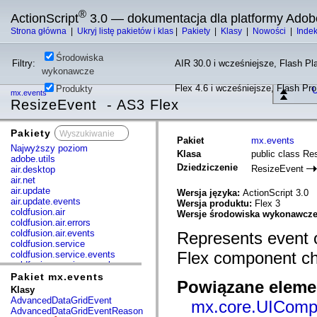
®
ActionScript
3.0 — dokumentacja dla platformy Adob
Strona główna
|
Ukryj listę pakietów i klas
|
Pakiety
|
Klasy
|
Nowości
|
Inde
Środowiska
Filtry:
AIR 30.0 i wcześniejsze, Flash Pla
wykonawcze
Flex 4.6 i wcześniejsze, Flash Pr
Produkty
U
mx.events
ResizeEvent - AS3 Flex
Pakiety
x
Pakiet
mx.events
Najwyższy poziom
Klasa
public class Re
adobe.utils
Dziedziczenie
ResizeEvent
air.desktop
air.net
air.update
Wersja języka:
ActionScript 3.0
air.update.events
Wersja produktu:
Flex 3
coldfusion.air
Wersje środowiska wykonawcz
coldfusion.air.errors
coldfusion.air.events
Represents event o
coldfusion.service
Flex component c
coldfusion.service.events
coldfusion.service.mxml
com.adobe.acm.solutions.authoring.domain.extensions
Pakiet mx.events
Powiązane elemen
com.adobe.acm.solutions.ccr.domain.extensions
Klasy
com.adobe.consulting.pst.vo
AdvancedDataGridEvent
mx.core.UIComp
com.adobe.dct.component
AdvancedDataGridEventReason