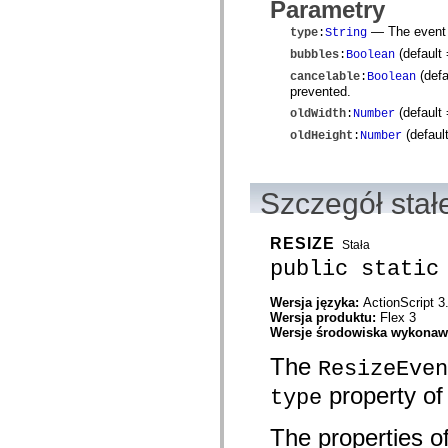
Parametry
com.adobe.gravity.tracker
com.adobe.gravity.ui
— The event t
type
:
String
com.adobe.gravity.utility
com.adobe.gravity.utility.async
(default
bubbles
:
Boolean
com.adobe.gravity.utility.error
(defa
cancelable
:
Boolean
com.adobe.gravity.utility.events
prevented.
com.adobe.gravity.utility.factory
(default
com.adobe.gravity.utility.flex.async
oldWidth
:
Number
com.adobe.gravity.utility.logging
(defaul
oldHeight
:
Number
com.adobe.gravity.utility.message
com.adobe.gravity.utility.sequence
com.adobe.gravity.utility.url
com.adobe.guides.control
Szczegół stał
com.adobe.guides.domain
com.adobe.guides.i18n
com.adobe.guides.spark.components.skins
RESIZE
Stała
com.adobe.guides.spark.components.skins.mx
com.adobe.guides.spark.headers.components
public static
com.adobe.guides.spark.headers.skins
com.adobe.guides.spark.layouts.components
Wersja języka:
ActionScript 3
com.adobe.guides.spark.layouts.skins
Wersja produktu:
Flex 3
com.adobe.guides.spark.navigators.components
Wersje środowiska wykona
com.adobe.guides.spark.navigators.renderers
com.adobe.guides.spark.navigators.skins
The
ResizeEven
com.adobe.guides.spark.util
com.adobe.guides.spark.wrappers.components
property of
type
com.adobe.guides.spark.wrappers.skins
com.adobe.guides.submit
com.adobe.icc.dc.domain
The properties of
com.adobe.icc.dc.domain.factory