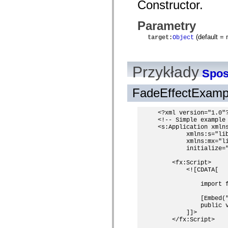
Constructor.
spark.automation.delegates.components.supportClasses
spark.automation.delegates.skins.spark
spark.automation.events
Parametry
spark.collections
spark.components
(default =
target
:
Object
spark.components.calendarClasses
spark.components.gridClasses
spark.components.mediaClasses
spark.components.supportClasses
Przykłady
Sposó
spark.components.windowClasses
spark.core
FadeEffectExamp
spark.effects
spark.effects.animation
spark.effects.easing
spark.effects.interpolation
<?xml version="1.0"?
<!-- Simple example 
spark.effects.supportClasses
<s:Application xmlns
spark.events
        xmlns:s="lib
spark.filters
        xmlns:mx="li
spark.formatters
        initialize="
spark.formatters.supportClasses
spark.globalization
    <fx:Script>

spark.globalization.supportClasses
        <![CDATA[

spark.layouts
spark.layouts.supportClasses
            import f
spark.managers
spark.modules
            [Embed("
spark.preloaders
            public v
spark.primitives
        ]]>

spark.primitives.supportClasses
    </fx:Script>

spark.skins