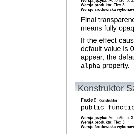
Wersja języka:
ActionScript 3
mx.olap
Wersja produktu:
Flex 3
mx.olap.aggregators
Wersje środowiska wykona
mx.preloaders
mx.printing
Final transparen
mx.resources
mx.rpc
means fully opa
mx.rpc.events
mx.rpc.http
If the effect cau
mx.rpc.http.mxml
mx.rpc.mxml
default value is 
mx.rpc.remoting
mx.rpc.remoting.mxml
appear, the defau
mx.rpc.soap
mx.rpc.soap.mxml
property.
alpha
mx.rpc.wsdl
mx.rpc.xml
mx.skins
mx.skins.halo
mx.skins.spark
Konstruktor S
mx.skins.wireframe
mx.skins.wireframe.windowChrome
mx.states
Fade
()
Konstruktor
mx.styles
public functi
mx.utils
mx.validators
spark.accessibility
Wersja języka:
ActionScript 3
spark.automation.delegates
Wersja produktu:
Flex 3
spark.automation.delegates.components
Wersje środowiska wykona
spark.automation.delegates.components.gridClasses
spark.automation.delegates.components.mediaClasses