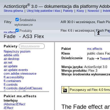
®
ActionScript
3.0 — dokumentacja dla platformy Adob
Strona główna
|
Ukryj listę pakietów i klas
|
Pakiety
|
Klasy
|
Nowości
|
Inde
Środowiska
Filtry:
AIR 30.0 i wcześniejsze, Flash Pla
wykonawcze
Flex 4.6 i wcześniejsze, Flash Pr
Produkty
U
mx.effects
Fade - AS3 Flex
Pakiety
x
Pakiet
mx.effects
Najwyższy poziom
Klasa
public class Fa
adobe.utils
Dziedziczenie
Fade
TweenE
air.desktop
air.net
air.update
Wersja języka:
ActionScript 3.0
air.update.events
Wersja produktu:
Flex 3
com.adobe.viewsource
Wersje środowiska wykonawcz
fl.accessibility
fl.containers
fl.controls
fl.controls.dataGridClasses
Począwszy od Flex 4.0 firm
fl.controls.listClasses
fl.controls.progressBarClasses
Pakiet mx.effects
fl.core
Interfejsy
fl.data
IAbstractEffect
The Fade effect a
fl.display
IEffect