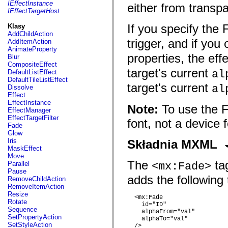
fl.events
IEffectInstance
either from transp
fl.ik
IEffectTargetHost
fl.lang
fl.livepreview
If you specify the 
Klasy
fl.managers
AddChildAction
fl.motion
trigger, and if you
AddItemAction
fl.motion.easing
AnimateProperty
fl.rsl
properties, the eff
Blur
fl.text
CompositeEffect
fl.transitions
target's current
al
DefaultListEffect
fl.transitions.easing
DefaultTileListEffect
fl.video
target's current
al
Dissolve
flash.accessibility
Effect
flash.concurrent
EffectInstance
Note:
To use the F
flash.crypto
EffectManager
flash.data
EffectTargetFilter
font, not a device f
flash.desktop
Fade
flash.display
Glow
flash.display3D
Iris
Składnia MXML
flash.display3D.textures
MaskEffect
flash.errors
Move
flash.events
The
tag
Parallel
<mx:Fade>
flash.external
Pause
flash.filesystem
adds the following 
RemoveChildAction
flash.filters
RemoveItemAction
flash.geom
Resize
  <mx:Fade 

flash.globalization
Rotate
    id="ID"

flash.html
Sequence
    alphaFrom="val"

flash.media
SetPropertyAction
    alphaTo="val"

flash.net
SetStyleAction
  />
