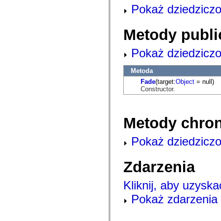
mx.automation.air
Pokaż dziedziczo
mx.automation.delegates
mx.automation.delegates.advancedDataGrid
mx.automation.delegates.charts
Metody publi
mx.automation.delegates.containers
mx.automation.delegates.controls
mx.automation.delegates.controls.dataGridClasses
Pokaż dziedziczo
mx.automation.delegates.controls.fileSystemClasses
mx.automation.delegates.core
mx.automation.delegates.flashflexkit
Metoda
mx.automation.events
Fade
(target:
Object
= null)
mx.binding
Constructor.
mx.binding.utils
mx.charts
mx.charts.chartClasses
mx.charts.effects
Metody chro
mx.charts.effects.effectClasses
mx.charts.events
mx.charts.renderers
Pokaż dziedziczo
mx.charts.series
mx.charts.series.items
mx.charts.series.renderData
Zdarzenia
mx.charts.styles
mx.collections
mx.collections.errors
Kliknij, aby uzyska
mx.containers
mx.containers.accordionClasses
Pokaż zdarzenia 
mx.containers.dividedBoxClasses
mx.containers.errors
mx.containers.utilityClasses