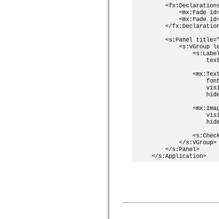
    <fx:Declarations
spark.skins.mobile
        <mx:Fade id
spark.skins.mobile.supportClasses
        <mx:Fade id
spark.skins.spark
    </fx:Declaration
spark.skins.spark.mediaClasses.fullScreen
spark.skins.spark.mediaClasses.normal
    <s:Panel title=
spark.skins.spark.windowChrome
        <s:VGroup le
spark.skins.wireframe
            <s:Label
spark.skins.wireframe.mediaClasses
                tex
spark.skins.wireframe.mediaClasses.fullScreen
spark.transitions
            <mx:Text
spark.utils
                font
spark.validators
                visi
spark.validators.supportClasses
                hide
Elementy językowe
            <mx:Imag
Stałe globalne
                visi
Funkcje globalne
                hide
Operatory
Instrukcje, słowa kluczowe i dyrektywy
            <s:Check
Typy specjalne
        </s:VGroup>

    </s:Panel>

Dodatki
Nowości
Błędy kompilatora
Ostrzeżenia kompilatora
Błędy czasu wykonywania
Migracja kodu ActionScript 3
Obsługiwane zestawy znaków
Tylko MXML
Elementy XML dotyczące ruchu
Znaczniki tekstu z synchronizacją czasową