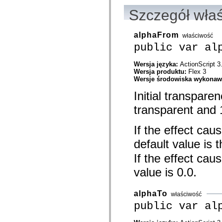
mx.controls
Szczegół wła
mx.controls.advancedDataGridClasses
mx.controls.dataGridClasses
mx.controls.listClasses
mx.controls.menuClasses
alphaFrom
właściwość
mx.controls.olapDataGridClasses
public var al
mx.controls.scrollClasses
mx.controls.sliderClasses
mx.controls.textClasses
Wersja języka:
ActionScript 3
mx.controls.treeClasses
Wersja produktu:
Flex 3
mx.controls.videoClasses
Wersje środowiska wykona
mx.core
Initial transpar
mx.core.windowClasses
mx.effects
transparent and 
mx.effects.easing
mx.effects.effectClasses
mx.events
If the effect cau
mx.filters
mx.flash
default value is 
mx.formatters
mx.geom
If the effect cau
mx.graphics
mx.graphics.codec
value is 0.0.
mx.graphics.shaderClasses
mx.logging
mx.logging.errors
alphaTo
właściwość
mx.logging.targets
public var al
mx.managers
mx.modules
mx.netmon