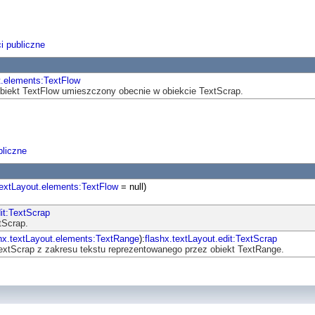
i publiczne
t.elements:TextFlow
 obiekt TextFlow umieszczony obecnie w obiekcie TextScrap.
liczne
textLayout.elements:TextFlow
= null)
dit:TextScrap
tScrap.
hx.textLayout.elements:TextRange
):
flashx.textLayout.edit:TextScrap
TextScrap z zakresu tekstu reprezentowanego przez obiekt TextRange.