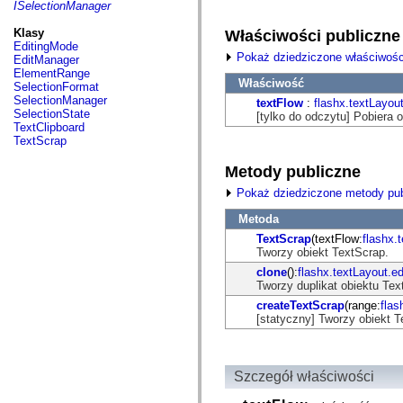
fl.events
ISelectionManager
fl.ik
fl.lang
Klasy
Właściwości publiczne
fl.livepreview
EditingMode
fl.managers
Pokaż dziedziczone właściwośc
EditManager
fl.motion
ElementRange
fl.motion.easing
Właściwość
SelectionFormat
fl.rsl
SelectionManager
textFlow
:
flashx.textLayou
fl.text
SelectionState
[tylko do odczytu] Pobiera
fl.transitions
TextClipboard
fl.transitions.easing
TextScrap
fl.video
flash.accessibility
Metody publiczne
flash.concurrent
flash.crypto
Pokaż dziedziczone metody pub
flash.data
flash.desktop
Metoda
flash.display
TextScrap
(textFlow:
flashx.
flash.display3D
Tworzy obiekt TextScrap.
flash.display3D.textures
flash.errors
clone
():
flashx.textLayout.e
flash.events
Tworzy duplikat obiektu Tex
flash.external
createTextScrap
(range:
flas
flash.filesystem
[statyczny] Tworzy obiekt 
flash.filters
flash.geom
flash.globalization
flash.html
Szczegół właściwości
flash.media
flash.net