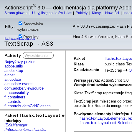
®
ActionScript
3.0 — dokumentacja dla platformy Adob
Strona główna
|
Ukryj listę pakietów i klas
|
Pakiety
|
Klasy
|
Nowości
|
Inde
Środowiska
Filtry:
AIR 30.0 i wcześniejsze, Flash Pla
wykonawcze
Flex 4.6 i wcześniejsze, Flash Pr
Produkty
flashx.textLayout.edit
TextScrap - AS3
Pakiety
x
Pakiet
flashx.textLayou
Najwyższy poziom
Klasa
public class Te
adobe.utils
Dziedziczenie
TextScrap
O
air.desktop
air.net
air.update
Wersja języka:
ActionScript 3.0
air.update.events
Wersje środowiska wykonawcz
com.adobe.viewsource
fl.accessibility
Klasa TextScrap reprezentuje fra
fl.containers
TextScrap jest miejscem do przec
fl.controls
obiektu TextScrap do innego obiek
fl.controls.dataGridClasses
fl.controls.listClasses
Powiązane elementy interfejsu 
fl.controls.progressBarClasses
Pakiet flashx.textLayout.edit
flashx.textLayout.elements.Te
fl.core
Interfejsy
flashx.textLayout.edit.Select
fl.data
IEditManager
fl.display
IInteractionEventHandler