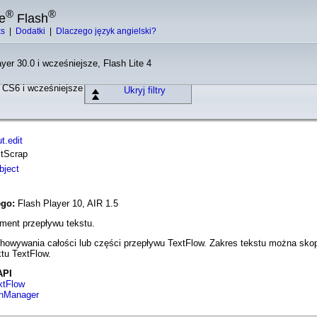
®
®
e
Flash
ks
|
Dodatki
|
Dlaczego język angielski?
yer 30.0 i wcześniejsze, Flash Lite 4
o CS6 i wcześniejsze
Ukryj filtry
t.edit
xtScrap
bject
ego:
Flash Player 10, AIR 1.5
gment przepływu tekstu.
howywania całości lub części przepływu TextFlow. Zakres tekstu można skopi
tu TextFlow.
API
xtFlow
ionManager