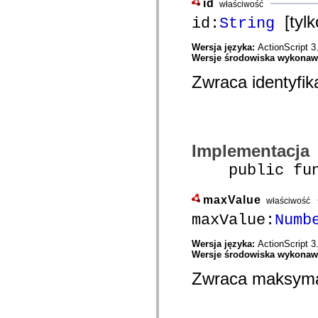
id
właściwość
com.adobe.icomm.assetplacement.controller.utils
[tylk
com.adobe.icomm.assetplacement.data
id:
String
com.adobe.icomm.assetplacement.model
com.adobe.livecycle.assetmanager.client
Wersja języka:
ActionScript 3
com.adobe.livecycle.assetmanager.client.event
Wersje środowiska wykona
com.adobe.livecycle.assetmanager.client.handler
com.adobe.livecycle.assetmanager.client.managers
Zwraca identyfik
com.adobe.livecycle.assetmanager.client.model
com.adobe.livecycle.assetmanager.client.model.cms
com.adobe.livecycle.assetmanager.client.service
com.adobe.livecycle.assetmanager.client.service.search
com.adobe.livecycle.assetmanager.client.service.search.cms
com.adobe.livecycle.assetmanager.client.utils
Implementacja
com.adobe.livecycle.content
com.adobe.livecycle.rca.model
public func
com.adobe.livecycle.rca.model.constant
com.adobe.livecycle.rca.model.document
com.adobe.livecycle.rca.model.participant
maxValue
com.adobe.livecycle.rca.model.reminder
właściwość
com.adobe.livecycle.rca.model.stage
maxValue:
Numb
com.adobe.livecycle.rca.service
com.adobe.livecycle.rca.service.core
com.adobe.livecycle.rca.service.core.delegate
Wersja języka:
ActionScript 3
com.adobe.livecycle.rca.service.process
Wersje środowiska wykona
com.adobe.livecycle.rca.service.process.delegate
Zwraca maksymal
com.adobe.livecycle.rca.token
com.adobe.livecycle.ria.security.api
com.adobe.livecycle.ria.security.service
com.adobe.mosaic.layouts
com.adobe.mosaic.layouts.dragAndDrop