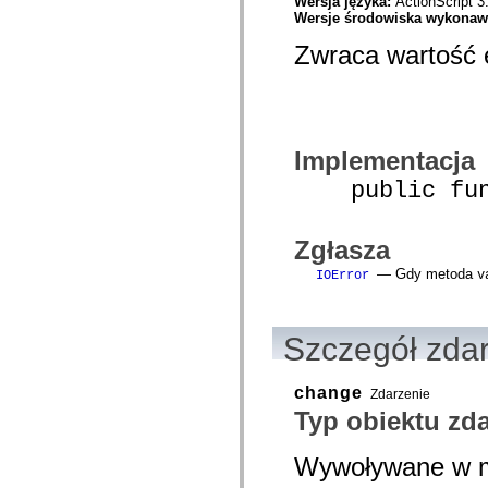
com.adobe.solutions.acm.ccr.presentation.contentcapture.preview
Wersja języka:
ActionScript 3
com.adobe.solutions.acm.ccr.presentation.datacapture
Wersje środowiska wykona
com.adobe.solutions.acm.ccr.presentation.datacapture.renderers
Zwraca wartość 
com.adobe.solutions.acm.ccr.presentation.pdf
com.adobe.solutions.exm
com.adobe.solutions.exm.authoring
com.adobe.solutions.exm.authoring.components.controls
com.adobe.solutions.exm.authoring.components.toolbars
com.adobe.solutions.exm.authoring.domain
com.adobe.solutions.exm.authoring.domain.expression
Implementacja
com.adobe.solutions.exm.authoring.domain.impl
com.adobe.solutions.exm.authoring.domain.method
public func
com.adobe.solutions.exm.authoring.domain.variable
com.adobe.solutions.exm.authoring.enum
com.adobe.solutions.exm.authoring.events
Zgłasza
com.adobe.solutions.exm.authoring.model
com.adobe.solutions.exm.authoring.renderer
— Gdy metoda
IOError
v
com.adobe.solutions.exm.authoring.view
com.adobe.solutions.exm.expression
com.adobe.solutions.exm.impl
com.adobe.solutions.exm.impl.method
Szczegół zda
com.adobe.solutions.exm.method
com.adobe.solutions.exm.mock
com.adobe.solutions.exm.mock.method
change
com.adobe.solutions.exm.runtime
Zdarzenie
com.adobe.solutions.exm.runtime.impl
Typ obiektu zd
com.adobe.solutions.exm.variable
com.adobe.solutions.prm.constant
com.adobe.solutions.prm.domain
Wywoływane w m
com.adobe.solutions.prm.domain.factory