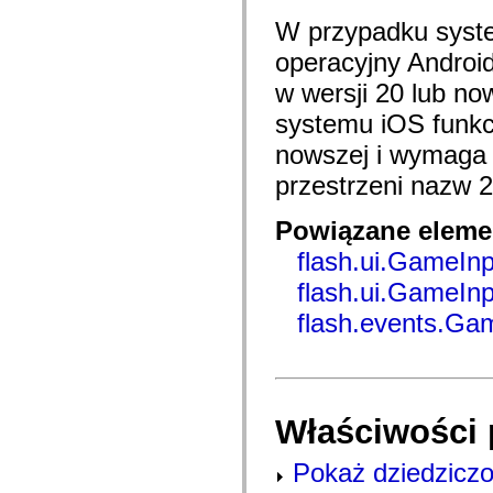
com.adobe.ep.ux.taskaction.domain.events
com.adobe.ep.ux.taskaction.skin
W przypadku syste
com.adobe.ep.ux.taskdetails.component
com.adobe.ep.ux.taskdetails.domain
operacyjny Androi
com.adobe.ep.ux.taskdetails.skin
w wersji 20 lub no
com.adobe.ep.ux.tasklist.component
com.adobe.ep.ux.tasklist.domain
systemu iOS funkcj
com.adobe.ep.ux.tasklist.skin
com.adobe.ep.ux.webdocumentviewer.domain
nowszej i wymaga 
com.adobe.exm.expression
com.adobe.exm.expression.error
przestrzeni nazw 2
com.adobe.exm.expression.event
com.adobe.exm.expression.impl
com.adobe.fiber.runtime.lib
Powiązane elemen
com.adobe.fiber.services
com.adobe.fiber.services.wrapper
flash.ui.GameInp
com.adobe.fiber.styles
flash.ui.GameIn
com.adobe.fiber.util
com.adobe.fiber.valueobjects
flash.events.Ga
com.adobe.gravity.binding
com.adobe.gravity.context
com.adobe.gravity.flex.bundleloader
com.adobe.gravity.flex.progress
com.adobe.gravity.flex.serviceloader
com.adobe.gravity.framework
com.adobe.gravity.init
Właściwości 
com.adobe.gravity.service.bundleloader
com.adobe.gravity.service.logging
Pokaż dziedziczo
com.adobe.gravity.service.manifest
com.adobe.gravity.service.progress