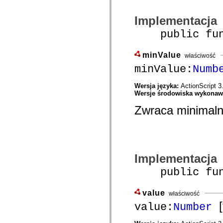
com.adobe.mosaic.layouts.interfaces
com.adobe.mosaic.mxml
Implementacja
com.adobe.mosaic.om.constants
com.adobe.mosaic.om.events
public funct
com.adobe.mosaic.om.impl
com.adobe.mosaic.om.interfaces
com.adobe.mosaic.skinning
minValue
właściwość
com.adobe.mosaic.sparklib.editors
minValue:
Numb
com.adobe.mosaic.sparklib.optionMenu
com.adobe.mosaic.sparklib.scrollableMenu
com.adobe.mosaic.sparklib.scrollableMenu.skins
Wersja języka:
ActionScript 3
com.adobe.mosaic.sparklib.tabLayout
Wersje środowiska wykona
com.adobe.mosaic.sparklib.tabLayout.events
com.adobe.mosaic.sparklib.tabLayout.layouts
Zwraca minimaln
com.adobe.mosaic.sparklib.tabLayout.skins
com.adobe.mosaic.sparklib.text
com.adobe.mosaic.sparklib.util
com.adobe.solutions.acm.authoring.presentation
com.adobe.solutions.acm.authoring.presentation.actionbar
com.adobe.solutions.acm.authoring.presentation.common
Implementacja
com.adobe.solutions.acm.authoring.presentation.events
com.adobe.solutions.acm.authoring.presentation.fragment
public funct
com.adobe.solutions.acm.authoring.presentation.letter
com.adobe.solutions.acm.authoring.presentation.letter.data
com.adobe.solutions.acm.authoring.presentation.preview
value
com.adobe.solutions.acm.authoring.presentation.rte
właściwość
com.adobe.solutions.acm.ccr.presentation
[
value:
Number
com.adobe.solutions.acm.ccr.presentation.contentcapture
com.adobe.solutions.acm.ccr.presentation.contentcapture.events