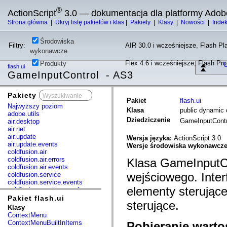
®
ActionScript
3.0 — dokumentacja dla platformy Adob
Strona główna
|
Ukryj listę pakietów i klas
|
Pakiety
|
Klasy
|
Nowości
|
Inde
Środowiska
Filtry:
AIR 30.0 i wcześniejsze, Flash Pla
wykonawcze
Flex 4.6 i wcześniejsze, Flash Pr
Produkty
U
flash.ui
GameInputControl - AS3
Pakiety
x
Pakiet
flash.ui
Najwyższy poziom
Klasa
public dynamic
adobe.utils
Dziedziczenie
GameInputCont
air.desktop
air.net
air.update
Wersja języka:
ActionScript 3.0
air.update.events
Wersje środowiska wykonawcz
coldfusion.air
coldfusion.air.errors
Klasa GameInputCo
coldfusion.air.events
wejściowego. Inte
coldfusion.service
coldfusion.service.events
elementy sterujące
coldfusion.service.mxml
com.adobe.acm.solutions.authoring.domain.extensions
Pakiet flash.ui
sterujące.
com.adobe.acm.solutions.ccr.domain.extensions
Klasy
com.adobe.consulting.pst.vo
ContextMenu
com.adobe.dct.component
ContextMenuBuiltInItems
Pobieranie warto