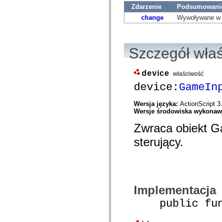
com.adobe.icc.editors.events
Zdarzenie
Podsumowani
com.adobe.icc.editors.handlers
change
Wywoływane w m
com.adobe.icc.editors.managers
com.adobe.icc.editors.model
com.adobe.icc.editors.model.config
com.adobe.icc.editors.model.el
Szczegół wła
com.adobe.icc.editors.model.el.operands
com.adobe.icc.editors.model.el.operators
com.adobe.icc.enum
com.adobe.icc.external.dc
device
właściwość
com.adobe.icc.obj
device:
GameIn
com.adobe.icc.services
com.adobe.icc.services.category
com.adobe.icc.services.config
Wersja języka:
ActionScript 3
com.adobe.icc.services.download
Wersje środowiska wykona
com.adobe.icc.services.export
com.adobe.icc.services.external
Zwraca obiekt G
com.adobe.icc.services.formbridge
com.adobe.icc.services.fragmentlayout
sterujący.
com.adobe.icc.services.layout
com.adobe.icc.services.letter
com.adobe.icc.services.locator
com.adobe.icc.services.module
com.adobe.icc.services.render
com.adobe.icc.services.submit
Implementacja
com.adobe.icc.services.user
com.adobe.icc.token
public funct
com.adobe.icc.vo
com.adobe.icc.vo.render
com.adobe.icomm.assetplacement.controller