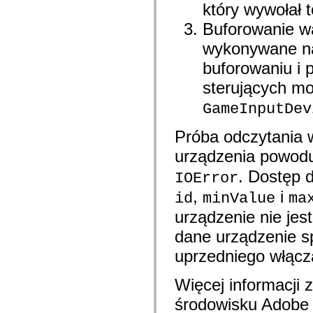
com.adobe.ep.ux.content.model.search
który wywołał t
com.adobe.ep.ux.content.model.toolbar
com.adobe.ep.ux.content.search
Buforowanie wa
com.adobe.ep.ux.content.services
com.adobe.ep.ux.content.services.load
wykonywane na
com.adobe.ep.ux.content.services.permissions
buforowaniu i 
com.adobe.ep.ux.content.services.preview
com.adobe.ep.ux.content.services.providers
sterujących mo
com.adobe.ep.ux.content.services.query
com.adobe.ep.ux.content.services.relationships
GameInputDev
com.adobe.ep.ux.content.services.search.lccontent
com.adobe.ep.ux.content.services.version
com.adobe.ep.ux.content.view
Próba odczytania 
com.adobe.ep.ux.content.view.components.activate
com.adobe.ep.ux.content.view.components.grid
urządzenia powod
com.adobe.ep.ux.content.view.components.grid.hover
com.adobe.ep.ux.content.view.components.grid.hover.component
. Dostęp 
IOError
com.adobe.ep.ux.content.view.components.grid.renderers
com.adobe.ep.ux.content.view.components.relationships
,
i
id
minValue
ma
com.adobe.ep.ux.content.view.components.review
com.adobe.ep.ux.content.view.components.search.renderers
urządzenie nie jes
com.adobe.ep.ux.content.view.components.searchpod
dane urządzenie s
com.adobe.ep.ux.content.view.components.toolbar
com.adobe.ep.ux.content.view.components.toolbar.controlRenderers
uprzedniego włącz
com.adobe.ep.ux.content.view.components.version
com.adobe.ep.ux.documentsubmit.component
com.adobe.ep.ux.documentsubmit.domain
Więcej informacji 
com.adobe.ep.ux.documentsubmit.skin
com.adobe.ep.ux.taskaction.component
środowisku Adobe 
com.adobe.ep.ux.taskaction.domain