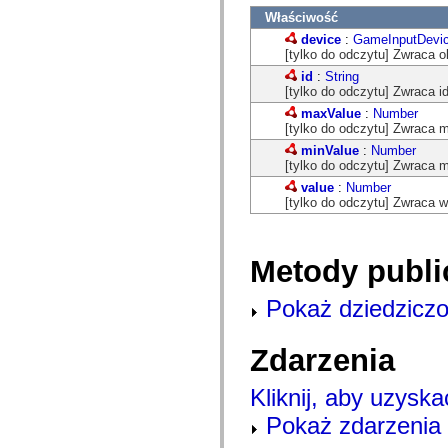
com.adobe.gravity.tracker
Właściwość
com.adobe.gravity.ui
com.adobe.gravity.utility
device
:
GameInputDevi
com.adobe.gravity.utility.async
[tylko do odczytu] Zwraca o
com.adobe.gravity.utility.error
id
:
String
com.adobe.gravity.utility.events
[tylko do odczytu] Zwraca i
com.adobe.gravity.utility.factory
com.adobe.gravity.utility.flex.async
maxValue
:
Number
com.adobe.gravity.utility.logging
[tylko do odczytu] Zwraca 
com.adobe.gravity.utility.message
minValue
:
Number
com.adobe.gravity.utility.sequence
[tylko do odczytu] Zwraca 
com.adobe.gravity.utility.url
value
:
Number
com.adobe.guides.control
[tylko do odczytu] Zwraca w
com.adobe.guides.domain
com.adobe.guides.i18n
com.adobe.guides.spark.components.skins
com.adobe.guides.spark.components.skins.mx
Metody publi
com.adobe.guides.spark.headers.components
com.adobe.guides.spark.headers.skins
com.adobe.guides.spark.layouts.components
Pokaż dziedziczo
com.adobe.guides.spark.layouts.skins
com.adobe.guides.spark.navigators.components
com.adobe.guides.spark.navigators.renderers
Zdarzenia
com.adobe.guides.spark.navigators.skins
com.adobe.guides.spark.util
com.adobe.guides.spark.wrappers.components
Kliknij, aby uzyska
com.adobe.guides.spark.wrappers.skins
com.adobe.guides.submit
Pokaż zdarzenia 
com.adobe.icc.dc.domain
com.adobe.icc.dc.domain.factory