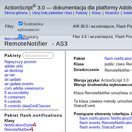
®
ActionScript
3.0 — dokumentacja dla platformy Adob
Strona główna
|
Ukryj listę pakietów i klas
|
Pakiety
|
Klasy
|
Nowości
|
Inde
Środowiska
Filtry:
AIR 30.0 i wcześniejsze, Flash Pla
wykonawcze
Flex 4.6 i wcześniejsze, Flash Pr
Produkty
flash.notifications
RemoteNotifier - AS3
Pakiety
x
Pakiet
flash.notificatio
Najwyższy poziom
Klasa
public class Re
adobe.utils
Dziedziczenie
RemoteNotifier
air.desktop
air.net
air.update
Wersja języka:
ActionScript 3.0
air.update.events
Wersje środowiska wykonawcz
com.adobe.viewsource
fl.accessibility
Klasa RemoteNotifier umożliwia s
fl.containers
Ta klasa zawiera metody umożliwi
fl.controls
StatusEvent.
fl.controls.dataGridClasses
fl.controls.listClasses
Powiązane elementy interfejsu 
fl.controls.progressBarClasses
Pakiet flash.notifications
flash.notifications.Notification
fl.core
Klasy
flash.events.RemoteNotificati
fl.data
NotificationStyle
flash.events.StatusEvent
fl.display
RemoteNotifier