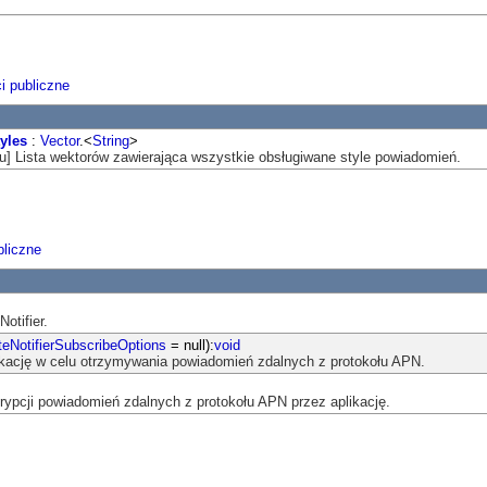
i publiczne
yles
:
Vector
.<
String
>
tu] Lista wektorów zawierająca wszystkie obsługiwane style powiadomień.
liczne
otifier.
eNotifierSubscribeOptions
= null):
void
likację w celu otrzymywania powiadomień zdalnych z protokołu APN.
ypcji powiadomień zdalnych z protokołu APN przez aplikację.