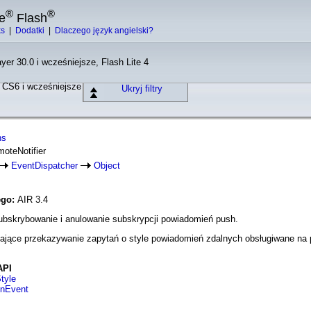
®
®
e
Flash
ks
|
Dodatki
|
Dlaczego język angielski?
yer 30.0 i wcześniejsze, Flash Lite 4
o CS6 i wcześniejsze
Ukryj filtry
ns
moteNotifier
EventDispatcher
Object
ego:
AIR 3.4
ubskrybowanie i anulowanie subskrypcji powiadomień push.
ające przekazywanie zapytań o style powiadomień zdalnych obsługiwane na p
API
Style
onEvent