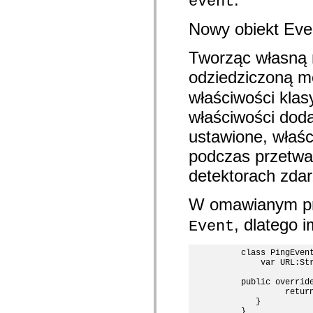
event
com.adobe.icc.editors.events
com.adobe.icc.editors.handlers
Nowy obiekt Even
com.adobe.icc.editors.managers
com.adobe.icc.editors.model
com.adobe.icc.editors.model.config
Tworząc własną n
com.adobe.icc.editors.model.el
com.adobe.icc.editors.model.el.operands
odziedziczoną 
com.adobe.icc.editors.model.el.operators
com.adobe.icc.enum
właściwości klas
com.adobe.icc.external.dc
com.adobe.icc.obj
właściwości doda
com.adobe.icc.services
ustawione, właśc
com.adobe.icc.services.category
com.adobe.icc.services.config
podczas przetwa
com.adobe.icc.services.download
com.adobe.icc.services.export
detektorach zdar
com.adobe.icc.services.external
com.adobe.icc.services.formbridge
com.adobe.icc.services.fragmentlayout
W omawianym pr
com.adobe.icc.services.layout
com.adobe.icc.services.letter
, dlatego 
Event
com.adobe.icc.services.locator
com.adobe.icc.services.module
com.adobe.icc.services.render
     class PingEvent
com.adobe.icc.services.submit
         var URL:Str
com.adobe.icc.services.user
com.adobe.icc.token
     public override
com.adobe.icc.vo
              return
com.adobe.icc.vo.render
        }

com.adobe.icomm.assetplacement.controller
     }
