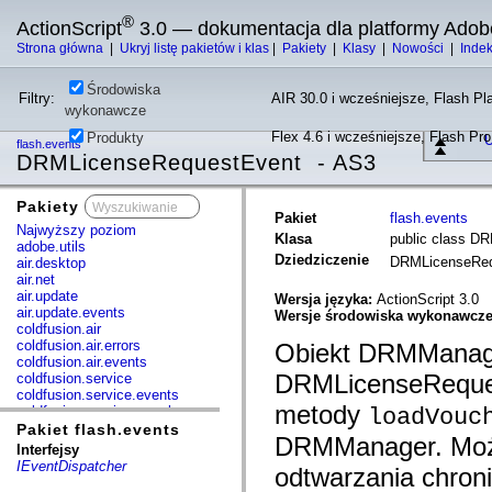
®
ActionScript
3.0 — dokumentacja dla platformy Adob
Strona główna
|
Ukryj listę pakietów i klas
|
Pakiety
|
Klasy
|
Nowości
|
Inde
Środowiska
Filtry:
AIR 30.0 i wcześniejsze, Flash Pla
wykonawcze
Flex 4.6 i wcześniejsze, Flash Pr
Produkty
U
flash.events
DRMLicenseRequestEvent - AS3
Pakiety
x
Pakiet
flash.events
Najwyższy poziom
Klasa
public class D
adobe.utils
Dziedziczenie
DRMLicenseRe
air.desktop
air.net
air.update
Wersja języka:
ActionScript 3.0
air.update.events
Wersje środowiska wykonawcz
coldfusion.air
coldfusion.air.errors
Obiekt DRMManage
coldfusion.air.events
DRMLicenseReque
coldfusion.service
coldfusion.service.events
metody
coldfusion.service.mxml
loadVouc
com.adobe.acm.solutions.authoring.domain.extensions
Pakiet flash.events
DRMManager. Może
com.adobe.acm.solutions.ccr.domain.extensions
Interfejsy
com.adobe.consulting.pst.vo
IEventDispatcher
odtwarzania chroni
com.adobe.dct.component