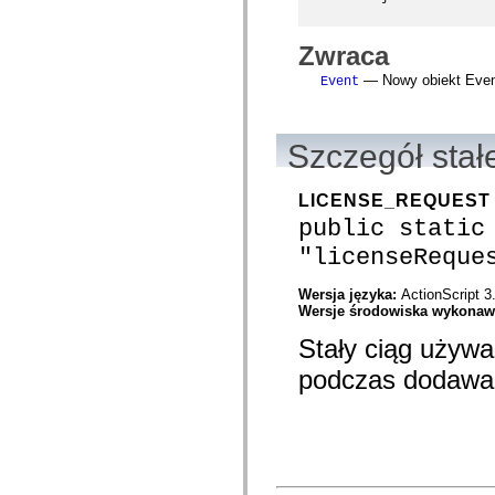
com.adobe.icomm.assetplacement.controller.utils
com.adobe.icomm.assetplacement.data
com.adobe.icomm.assetplacement.model
Zwraca
com.adobe.livecycle.assetmanager.client
com.adobe.livecycle.assetmanager.client.event
— Nowy obiekt Event
Event
com.adobe.livecycle.assetmanager.client.handler
com.adobe.livecycle.assetmanager.client.managers
com.adobe.livecycle.assetmanager.client.model
com.adobe.livecycle.assetmanager.client.model.cms
Szczegół stał
com.adobe.livecycle.assetmanager.client.service
com.adobe.livecycle.assetmanager.client.service.search
com.adobe.livecycle.assetmanager.client.service.search.cms
LICENSE_REQUEST
com.adobe.livecycle.assetmanager.client.utils
public static
com.adobe.livecycle.content
com.adobe.livecycle.rca.model
"licenseReque
com.adobe.livecycle.rca.model.constant
com.adobe.livecycle.rca.model.document
Wersja języka:
ActionScript 3
com.adobe.livecycle.rca.model.participant
Wersje środowiska wykona
com.adobe.livecycle.rca.model.reminder
com.adobe.livecycle.rca.model.stage
Stały ciąg używa
com.adobe.livecycle.rca.service
com.adobe.livecycle.rca.service.core
podczas dodawan
com.adobe.livecycle.rca.service.core.delegate
com.adobe.livecycle.rca.service.process
com.adobe.livecycle.rca.service.process.delegate
com.adobe.livecycle.rca.token
com.adobe.livecycle.ria.security.api
com.adobe.livecycle.ria.security.service
com.adobe.mosaic.layouts
com.adobe.mosaic.layouts.dragAndDrop