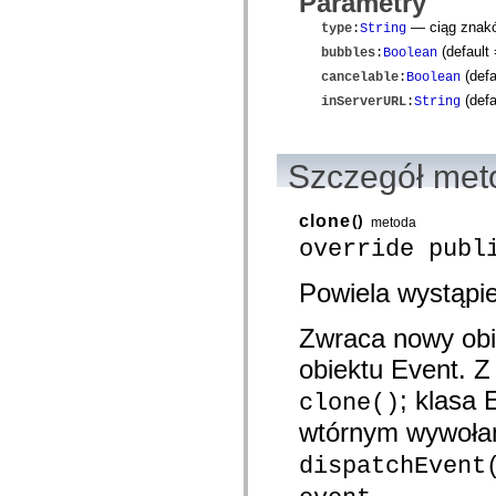
Parametry
com.adobe.gravity.tracker
com.adobe.gravity.ui
— ciąg znakó
type
:
String
com.adobe.gravity.utility
(default
bubbles
:
Boolean
com.adobe.gravity.utility.async
com.adobe.gravity.utility.error
(defa
cancelable
:
Boolean
com.adobe.gravity.utility.events
(defa
inServerURL
:
String
com.adobe.gravity.utility.factory
com.adobe.gravity.utility.flex.async
com.adobe.gravity.utility.logging
com.adobe.gravity.utility.message
Szczegół met
com.adobe.gravity.utility.sequence
com.adobe.gravity.utility.url
com.adobe.guides.control
clone
()
metoda
com.adobe.guides.domain
com.adobe.guides.i18n
override publ
com.adobe.guides.spark.components.skins
com.adobe.guides.spark.components.skins.mx
Powiela wystąpie
com.adobe.guides.spark.headers.components
com.adobe.guides.spark.headers.skins
com.adobe.guides.spark.layouts.components
Zwraca nowy obie
com.adobe.guides.spark.layouts.skins
com.adobe.guides.spark.navigators.components
obiektu Event. Z
com.adobe.guides.spark.navigators.renderers
com.adobe.guides.spark.navigators.skins
; klasa
clone()
com.adobe.guides.spark.util
com.adobe.guides.spark.wrappers.components
wtórnym wywołan
com.adobe.guides.spark.wrappers.skins
com.adobe.guides.submit
dispatchEvent
com.adobe.icc.dc.domain
.
com.adobe.icc.dc.domain.factory