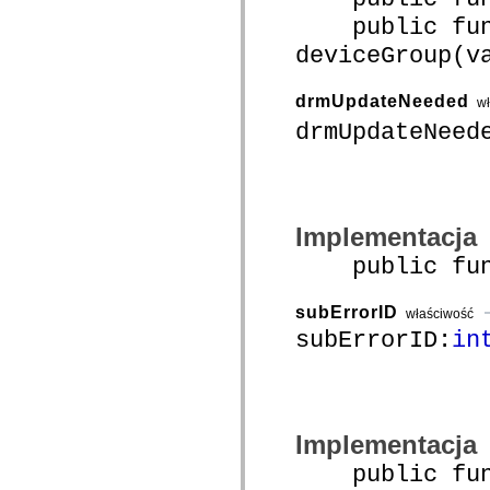
com.adobe.gravity.tracker
public func
com.adobe.gravity.ui
com.adobe.gravity.utility
deviceGroup(v
com.adobe.gravity.utility.async
com.adobe.gravity.utility.error
com.adobe.gravity.utility.events
drmUpdateNeeded
w
com.adobe.gravity.utility.factory
com.adobe.gravity.utility.flex.async
drmUpdateNeed
com.adobe.gravity.utility.logging
com.adobe.gravity.utility.message
com.adobe.gravity.utility.sequence
com.adobe.gravity.utility.url
com.adobe.guides.control
com.adobe.guides.domain
Implementacja
com.adobe.guides.i18n
com.adobe.guides.spark.components.skins
public funct
com.adobe.guides.spark.components.skins.mx
com.adobe.guides.spark.headers.components
com.adobe.guides.spark.headers.skins
subErrorID
właściwość
com.adobe.guides.spark.layouts.components
subErrorID:
in
com.adobe.guides.spark.layouts.skins
com.adobe.guides.spark.navigators.components
com.adobe.guides.spark.navigators.renderers
com.adobe.guides.spark.navigators.skins
com.adobe.guides.spark.util
com.adobe.guides.spark.wrappers.components
com.adobe.guides.spark.wrappers.skins
Implementacja
com.adobe.guides.submit
com.adobe.icc.dc.domain
public funct
com.adobe.icc.dc.domain.factory