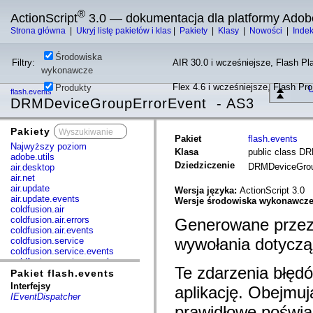
®
ActionScript
3.0 — dokumentacja dla platformy Adob
Strona główna
|
Ukryj listę pakietów i klas
|
Pakiety
|
Klasy
|
Nowości
|
Inde
Środowiska
Filtry:
AIR 30.0 i wcześniejsze, Flash Pla
wykonawcze
Flex 4.6 i wcześniejsze, Flash Pr
Produkty
U
flash.events
DRMDeviceGroupErrorEvent - AS3
Pakiety
x
Pakiet
flash.events
Najwyższy poziom
Klasa
public class D
adobe.utils
Dziedziczenie
DRMDeviceGrou
air.desktop
air.net
air.update
Wersja języka:
ActionScript 3.0
air.update.events
Wersje środowiska wykonawcz
coldfusion.air
coldfusion.air.errors
Generowane przez
coldfusion.air.events
wywołania dotyczą
coldfusion.service
coldfusion.service.events
coldfusion.service.mxml
Te zdarzenia błęd
com.adobe.acm.solutions.authoring.domain.extensions
Pakiet flash.events
com.adobe.acm.solutions.ccr.domain.extensions
Interfejsy
aplikację. Obejmuj
com.adobe.consulting.pst.vo
IEventDispatcher
com.adobe.dct.component
prawidłowe poświa