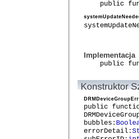
public funct
com.adobe.icc.editors.events
com.adobe.icc.editors.handlers
com.adobe.icc.editors.managers
systemUpdateNeede
com.adobe.icc.editors.model
com.adobe.icc.editors.model.config
systemUpdateN
com.adobe.icc.editors.model.el
com.adobe.icc.editors.model.el.operands
com.adobe.icc.editors.model.el.operators
com.adobe.icc.enum
com.adobe.icc.external.dc
com.adobe.icc.obj
Implementacja
com.adobe.icc.services
com.adobe.icc.services.category
public funct
com.adobe.icc.services.config
com.adobe.icc.services.download
com.adobe.icc.services.export
com.adobe.icc.services.external
com.adobe.icc.services.formbridge
Konstruktor S
com.adobe.icc.services.fragmentlayout
com.adobe.icc.services.layout
com.adobe.icc.services.letter
DRMDeviceGroupErr
com.adobe.icc.services.locator
public functi
com.adobe.icc.services.module
com.adobe.icc.services.render
DRMDeviceGrou
com.adobe.icc.services.submit
com.adobe.icc.services.user
bubbles:
Boole
com.adobe.icc.token
com.adobe.icc.vo
errorDetail:
S
com.adobe.icc.vo.render
subErrorID:
in
com.adobe.icomm.assetplacement.controller