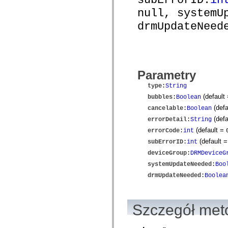
com.adobe.icomm.assetplacement.controller.utils
null, systemU
com.adobe.icomm.assetplacement.data
com.adobe.icomm.assetplacement.model
drmUpdateNeed
com.adobe.livecycle.assetmanager.client
com.adobe.livecycle.assetmanager.client.event
com.adobe.livecycle.assetmanager.client.handler
com.adobe.livecycle.assetmanager.client.managers
com.adobe.livecycle.assetmanager.client.model
com.adobe.livecycle.assetmanager.client.model.cms
Parametry
com.adobe.livecycle.assetmanager.client.service
com.adobe.livecycle.assetmanager.client.service.search
type
:
String
com.adobe.livecycle.assetmanager.client.service.search.cms
(default
bubbles
:
Boolean
com.adobe.livecycle.assetmanager.client.utils
com.adobe.livecycle.content
(defa
cancelable
:
Boolean
com.adobe.livecycle.rca.model
(defa
errorDetail
:
String
com.adobe.livecycle.rca.model.constant
com.adobe.livecycle.rca.model.document
(default =
errorCode
:
int
com.adobe.livecycle.rca.model.participant
(default 
subErrorID
:
int
com.adobe.livecycle.rca.model.reminder
com.adobe.livecycle.rca.model.stage
deviceGroup
:
DRMDeviceG
com.adobe.livecycle.rca.service
systemUpdateNeeded
:
Boo
com.adobe.livecycle.rca.service.core
com.adobe.livecycle.rca.service.core.delegate
drmUpdateNeeded
:
Boolea
com.adobe.livecycle.rca.service.process
com.adobe.livecycle.rca.service.process.delegate
com.adobe.livecycle.rca.token
com.adobe.livecycle.ria.security.api
Szczegół met
com.adobe.livecycle.ria.security.service
com.adobe.mosaic.layouts
com.adobe.mosaic.layouts.dragAndDrop