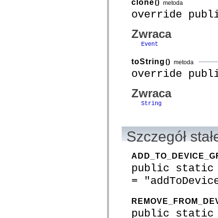
clone
()
metoda
com.adobe.mosaic.layouts.interfaces
override publ
com.adobe.mosaic.mxml
com.adobe.mosaic.om.constants
com.adobe.mosaic.om.events
Zwraca
com.adobe.mosaic.om.impl
com.adobe.mosaic.om.interfaces
Event
com.adobe.mosaic.skinning
com.adobe.mosaic.sparklib.editors
toString
()
metoda
com.adobe.mosaic.sparklib.optionMenu
override publ
com.adobe.mosaic.sparklib.scrollableMenu
com.adobe.mosaic.sparklib.scrollableMenu.skins
com.adobe.mosaic.sparklib.tabLayout
Zwraca
com.adobe.mosaic.sparklib.tabLayout.events
com.adobe.mosaic.sparklib.tabLayout.layouts
String
com.adobe.mosaic.sparklib.tabLayout.skins
com.adobe.mosaic.sparklib.text
com.adobe.mosaic.sparklib.util
com.adobe.solutions.acm.authoring.presentation
Szczegół stał
com.adobe.solutions.acm.authoring.presentation.actionbar
com.adobe.solutions.acm.authoring.presentation.common
com.adobe.solutions.acm.authoring.presentation.events
ADD_TO_DEVICE_
com.adobe.solutions.acm.authoring.presentation.fragment
public static
com.adobe.solutions.acm.authoring.presentation.letter
com.adobe.solutions.acm.authoring.presentation.letter.data
= "addToDevic
com.adobe.solutions.acm.authoring.presentation.preview
com.adobe.solutions.acm.authoring.presentation.rte
com.adobe.solutions.acm.ccr.presentation
REMOVE_FROM_DE
com.adobe.solutions.acm.ccr.presentation.contentcapture
public static
com.adobe.solutions.acm.ccr.presentation.contentcapture.events