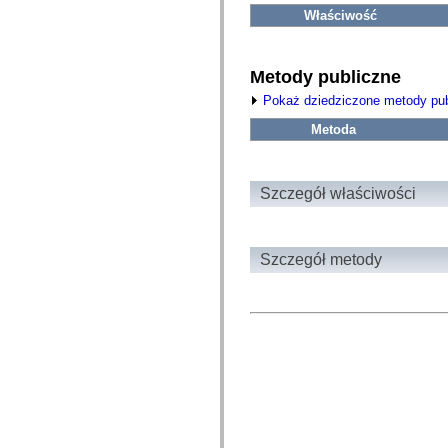
fl.events
Właściwość
fl.ik
fl.lang
fl.livepreview
fl.managers
Metody publiczne
fl.motion
fl.motion.easing
Pokaż dziedziczone metody pub
fl.rsl
fl.text
Metoda
fl.transitions
fl.transitions.easing
fl.video
flash.accessibility
Szczegół właściwości
flash.concurrent
flash.crypto
flash.data
flash.desktop
flash.display
Szczegół metody
flash.display3D
flash.display3D.textures
flash.errors
flash.events
flash.external
flash.filesystem
flash.filters
flash.geom
flash.globalization
flash.html
flash.media
flash.net