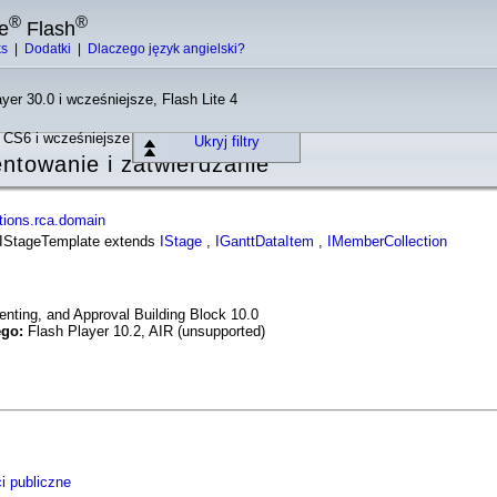
®
®
e
Flash
ks
|
Dodatki
|
Dlaczego język angielski?
yer 30.0 i wcześniejsze, Flash Lite 4
o CS6 i wcześniejsze
Ukryj filtry
towanie i zatwierdzanie
tions.rca.domain
e IStageTemplate extends
IStage
,
IGanttDataItem
,
IMemberCollection
ting, and Approval Building Block 10.0
ego:
Flash Player 10.2, AIR (unsupported)
i publiczne