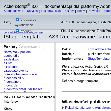
®
ActionScript
3.0 — dokumentacja dla platformy Adob
Strona główna
|
Ukryj listę pakietów i klas
|
Pakiety
|
Klasy
|
Nowości
|
Inde
Środowiska
Filtry:
AIR 30.0 i wcześniejsze, Flash Pla
wykonawcze
Flex 4.6 i wcześniejsze, Flash Pr
Produkty
com.adobe.solutions.rca.domain
IStageTemplate - AS3 Recenzowanie, komen
Pakiety
x
Pakiet
com.adobe.solu
Najwyższy poziom
Interfejs
public interfac
adobe.utils
Implementory
StageTemplate
air.desktop
air.net
Wersja języka:
ActionScript 3.0
air.update
Wersja produktu:
Review, Commen
air.update.events
Wersje środowiska wykonawcz
com.adobe.viewsource
fl.accessibility
Defines a stage template.
fl.containers
fl.controls
fl.controls.dataGridClasses
fl.controls.listClasses
fl.controls.progressBarClasses
Pakiet com.adobe.solutions.rca.domain
fl.core
Właściwości publiczne
Interfejsy
fl.data
Pokaż dziedziczone właściwośc
fl.display
Klasy