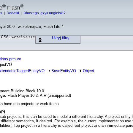
®
®
e
Flash
ks
|
Dodatki
|
Dlaczego język angielski?
yer 30.0 i wcześniejsze, Flash Lite 4
o CS6 i wcześniejsze
Ukryj filtry
tions.prm.vo
ojectVO
xtendableTaggedEntityVO
BaseEntityVO
Object
ment Building Block 10.0
ego:
Flash Player 10.2, AIR (unsupported)
can have sub-projects or work items
API
ub-projects, this can be used to model a different hierarchy. A project entity 
ve different semantics, if desired. For example, the current implementation u
hildren. Top project in a hierarchy is called root project and an immediate pare