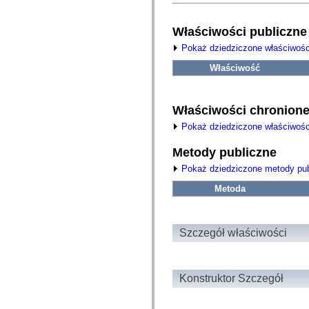
fl.events
fl.ik
fl.lang
Właściwości publiczne
fl.livepreview
fl.managers
Pokaż dziedziczone właściwośc
fl.motion
fl.motion.easing
Właściwość
fl.rsl
fl.text
fl.transitions
fl.transitions.easing
Właściwości chronion
fl.video
flash.accessibility
Pokaż dziedziczone właściwośc
flash.concurrent
flash.crypto
Metody publiczne
flash.data
flash.desktop
Pokaż dziedziczone metody pub
flash.display
flash.display3D
Metoda
flash.display3D.textures
flash.errors
flash.events
flash.external
Szczegół właściwości
flash.filesystem
flash.filters
flash.geom
flash.globalization
Konstruktor Szczegół
flash.html
flash.media
flash.net