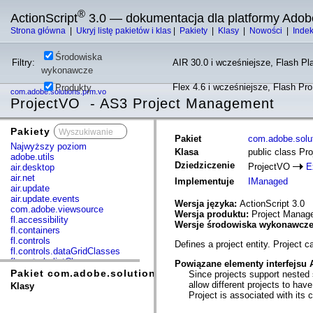
®
ActionScript
3.0 — dokumentacja dla platformy Adob
Strona główna
|
Ukryj listę pakietów i klas
|
Pakiety
|
Klasy
|
Nowości
|
Inde
Środowiska
Filtry:
AIR 30.0 i wcześniejsze, Flash Pla
wykonawcze
Flex 4.6 i wcześniejsze, Flash Pr
Produkty
com.adobe.solutions.prm.vo
ProjectVO - AS3 Project Management
Pakiety
x
Pakiet
com.adobe.solu
Najwyższy poziom
Klasa
public class Pr
adobe.utils
Dziedziczenie
ProjectVO
E
air.desktop
air.net
Implementuje
IManaged
air.update
air.update.events
Wersja języka:
ActionScript 3.0
com.adobe.viewsource
Wersja produktu:
Project Manage
fl.accessibility
Wersje środowiska wykonawcz
fl.containers
fl.controls
Defines a project entity. Project 
fl.controls.dataGridClasses
fl.controls.listClasses
Powiązane elementy interfejsu 
fl.controls.progressBarClasses
Pakiet com.adobe.solutions.prm.vo
Since projects support nested s
fl.core
allow different projects to ha
Klasy
fl.data
Project is associated with its c
fl.display